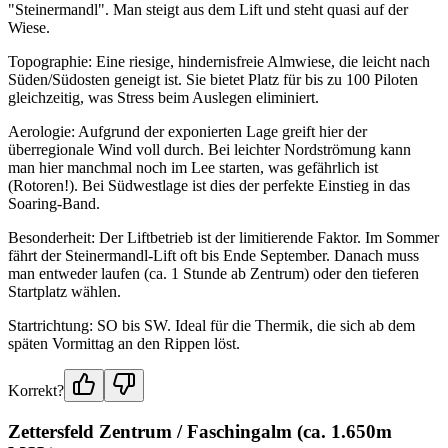
"Steinermandl". Man steigt aus dem Lift und steht quasi auf der
Wiese.
Topographie: Eine riesige, hindernisfreie Almwiese, die leicht nach
Süden/Südosten geneigt ist. Sie bietet Platz für bis zu 100 Piloten
gleichzeitig, was Stress beim Auslegen eliminiert.
Aerologie: Aufgrund der exponierten Lage greift hier der
überregionale Wind voll durch. Bei leichter Nordströmung kann
man hier manchmal noch im Lee starten, was gefährlich ist
(Rotoren!). Bei Südwestlage ist dies der perfekte Einstieg in das
Soaring-Band.
Besonderheit: Der Liftbetrieb ist der limitierende Faktor. Im Sommer
fährt der Steinermandl-Lift oft bis Ende September. Danach muss
man entweder laufen (ca. 1 Stunde ab Zentrum) oder den tieferen
Startplatz wählen.
Startrichtung: SO bis SW. Ideal für die Thermik, die sich ab dem
späten Vormittag an den Rippen löst.
Korrekt?
Zettersfeld Zentrum / Faschingalm (ca. 1.650m