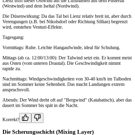
Lienz trifft dieser Ostwind auf die Luftmassen aus dem Pustertal
(Westwind) und dem Iseltal (Nordwind).
Die Düsenwirkung: Da das Tal bei Lienz relativ breit ist, aber durch
Verengungen (z.B. bei Nikolsdorf oder Richtung Sillian) begrenzt
wird, entstehen Venturi-Effekte.
Tagesgang:
Vormittags: Ruhe. Leichte Hangaufwinde, ideal für Schulung.
Mittags (ab ca. 12:00/13:00): Der Talwind setzt ein. Er kommt meist
aus Osten (vom unteren Drautal). Die Geschwindigkeit nimmt
rapide zu.
Nachmittags: Windgeschwindigkeiten von 30-40 km/h im Talboden
sind im Sommer keine Seltenheit. Das macht Landungen extrem
anspruchsvoll.
Abends: Der Wind dreht oft auf "Bergwind" (Katabatisch), aber das
dauert im Sommer bis spät in die Nacht.
Korrekt?
Die Scherungsschicht (Mixing Layer)