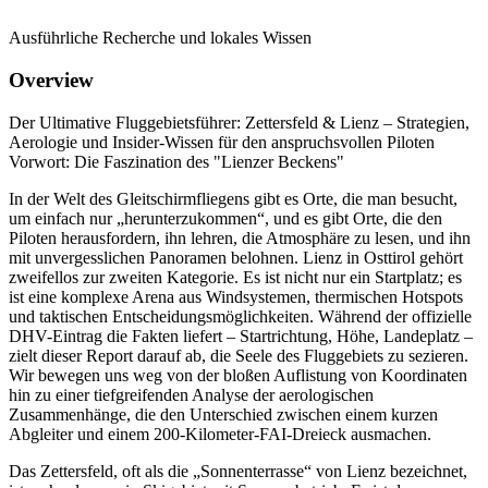
Ausführliche Recherche und lokales Wissen
Overview
Der Ultimative Fluggebietsführer: Zettersfeld & Lienz – Strategien,
Aerologie und Insider-Wissen für den anspruchsvollen Piloten
Vorwort: Die Faszination des "Lienzer Beckens"
In der Welt des Gleitschirmfliegens gibt es Orte, die man besucht,
um einfach nur „herunterzukommen“, und es gibt Orte, die den
Piloten herausfordern, ihn lehren, die Atmosphäre zu lesen, und ihn
mit unvergesslichen Panoramen belohnen. Lienz in Osttirol gehört
zweifellos zur zweiten Kategorie. Es ist nicht nur ein Startplatz; es
ist eine komplexe Arena aus Windsystemen, thermischen Hotspots
und taktischen Entscheidungsmöglichkeiten. Während der offizielle
DHV-Eintrag die Fakten liefert – Startrichtung, Höhe, Landeplatz –
zielt dieser Report darauf ab, die Seele des Fluggebiets zu sezieren.
Wir bewegen uns weg von der bloßen Auflistung von Koordinaten
hin zu einer tiefgreifenden Analyse der aerologischen
Zusammenhänge, die den Unterschied zwischen einem kurzen
Abgleiter und einem 200-Kilometer-FAI-Dreieck ausmachen.
Das Zettersfeld, oft als die „Sonnenterrasse“ von Lienz bezeichnet,