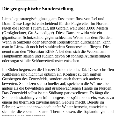
Die geographische Sonderstellung
Lienz liegt strategisch günstig am Zusammenfluss von Isel und
Drau. Diese Lage ist entscheidend für das Flugwetter. Im Norden
ragen die Hohen Tauern auf, mit Gipfeln weit über 3.000 Metern
(Großglockner, Großvenediger). Diese Barriere wirkt wie ein
gigantischer Schutzschild gegen schlechtes Wetter aus dem Norden.
Wenn in Salzburg oder München Regenfronten durchziehen, kann
man in Lienz oft noch bei strahlendem Sonnenschein fliegen. Dies
nennt man den "Nordstau-Effekt", bei dem sich die Wolken am
Hauptkamm stauen und südlich davon oft föhnige Aufheiterungen
oder sogar stabile Schönwetterfenster entstehen.
Im Süden begrenzen die Lienzer Dolomiten das Tal. Diese schroffen
Kalkfelsen sind nicht nur optisch ein Kontrast zu den sanften
Grasbergen des Zettersfelds, sondern auch thermisch anders zu
bewerten. Sie heizen sich schneller auf, speichern die Wärme aber
anders als die bewaldeten und grasbewachsenen Hänge im Norden.
Das Zettersfeld selbst ist ein Südhang par excellence. Es fängt die
Sonneneinstrahlung von früh morgens bis spät abends ein, was es zu
einem der thermisch zuverlässigsten Gebiete macht. Bereits im
Februar, wenn anderswo noch tiefer Winter herrscht, entwickeln
sich hier die ersten nutzbaren Thermikblasen, die Toplandungen und