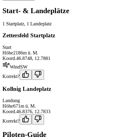
Start- & Landeplätze
1
Startplatz
,
1
Landeplatz
Zettersfeld Startplatz
Start
Höhe
2186
m ü. M.
Koord.
46.8748
,
12.7881
Wind
SW
Korrekt?
Kollnig Landeplatz
Landung
Höhe
671
m ü. M.
Koord.
46.8376
,
12.7833
Korrekt?
Piloten-Guide