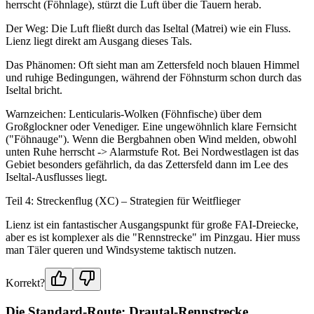
herrscht (Föhnlage), stürzt die Luft über die Tauern herab.
Der Weg: Die Luft fließt durch das Iseltal (Matrei) wie ein Fluss.
Lienz liegt direkt am Ausgang dieses Tals.
Das Phänomen: Oft sieht man am Zettersfeld noch blauen Himmel
und ruhige Bedingungen, während der Föhnsturm schon durch das
Iseltal bricht.
Warnzeichen: Lenticularis-Wolken (Föhnfische) über dem
Großglockner oder Venediger. Eine ungewöhnlich klare Fernsicht
("Föhnauge"). Wenn die Bergbahnen oben Wind melden, obwohl
unten Ruhe herrscht -> Alarmstufe Rot. Bei Nordwestlagen ist das
Gebiet besonders gefährlich, da das Zettersfeld dann im Lee des
Iseltal-Ausflusses liegt.
Teil 4: Streckenflug (XC) – Strategien für Weitflieger
Lienz ist ein fantastischer Ausgangspunkt für große FAI-Dreiecke,
aber es ist komplexer als die "Rennstrecke" im Pinzgau. Hier muss
man Täler queren und Windsysteme taktisch nutzen.
Korrekt?
Die Standard-Route: Drautal-Rennstrecke