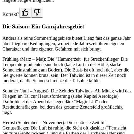
längere Flüge ermöglichen.
Korrekt?
Die Saison: Ein Ganzjahresgebiet
Anders als reine Sommerfluggebiete bietet Lienz fast das ganze Jahr
über fliegbare Bedingungen, wobei jede Jahreszeit ihren eigenen
Charakter und ihre eigenen Gefahren mit sich bringt.
Frühling (März – Mai): Die "Hammerzeit" für Streckenflieger. Die
Temperaturgradienten sind hoch (kalte Luft in der Höhe, starke
Sonneneinstrahlung am Boden). Die Basis ist oft noch tief, aber die
Steigwerte können brutal sein. Der Talwind ist in dieser Zeit noch
moderat, da die Schneeschmelze die Talsohle kühlt.
Sommer (Juni – August): Die Zeit des Talwinds. Ab Mittag wird das
Fliegen im Tal zur Herausforderung (siehe Kapitel Aerologie).
Dafür bietet der Abend das legendäre "Magic Lift" oder
Restitutionsfliegen, bei dem das gesamte Zettersfeld großflächig
trägt.
Herbst (September – November): Die schönste Zeit für
Genussflieger. Die Luft ist ruhig, die Sicht oft glasklar ("Fernsicht
bis zum Großglockner"), und die Farben der Lärchenwälder sind