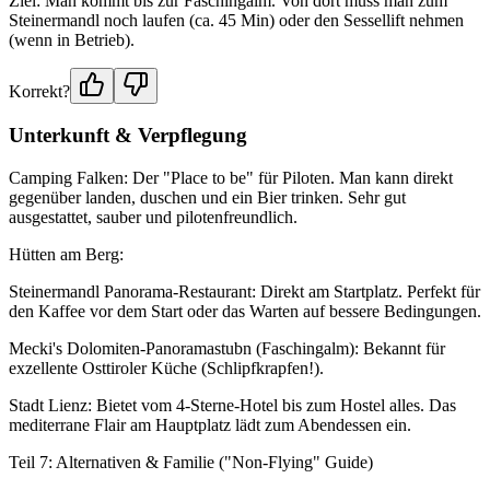
Ziel: Man kommt bis zur Faschingalm. Von dort muss man zum
Steinermandl noch laufen (ca. 45 Min) oder den Sessellift nehmen
(wenn in Betrieb).
Korrekt?
Unterkunft & Verpflegung
Camping Falken: Der "Place to be" für Piloten. Man kann direkt
gegenüber landen, duschen und ein Bier trinken. Sehr gut
ausgestattet, sauber und pilotenfreundlich.
Hütten am Berg:
Steinermandl Panorama-Restaurant: Direkt am Startplatz. Perfekt für
den Kaffee vor dem Start oder das Warten auf bessere Bedingungen.
Mecki's Dolomiten-Panoramastubn (Faschingalm): Bekannt für
exzellente Osttiroler Küche (Schlipfkrapfen!).
Stadt Lienz: Bietet vom 4-Sterne-Hotel bis zum Hostel alles. Das
mediterrane Flair am Hauptplatz lädt zum Abendessen ein.
Teil 7: Alternativen & Familie ("Non-Flying" Guide)