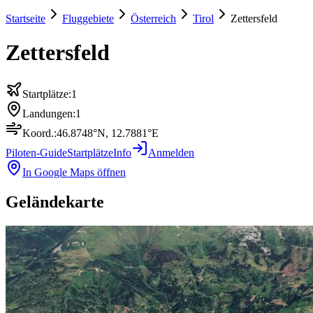
Startseite
Fluggebiete
Österreich
Tirol
Zettersfeld
Zettersfeld
Startplätze:
1
Landungen:
1
Koord.:
46.8748
°N,
12.7881
°E
Piloten-Guide
Startplätze
Info
Anmelden
In Google Maps öffnen
Geländekarte