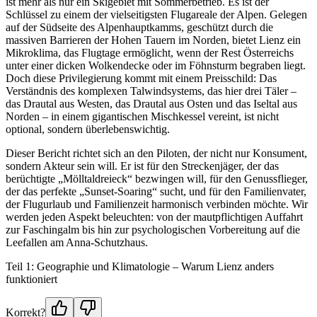
ist mehr als nur ein Skigebiet mit Sommerbetrieb. Es ist der
Schlüssel zu einem der vielseitigsten Flugareale der Alpen. Gelegen
auf der Südseite des Alpenhauptkamms, geschützt durch die
massiven Barrieren der Hohen Tauern im Norden, bietet Lienz ein
Mikroklima, das Flugtage ermöglicht, wenn der Rest Österreichs
unter einer dicken Wolkendecke oder im Föhnsturm begraben liegt.
Doch diese Privilegierung kommt mit einem Preisschild: Das
Verständnis des komplexen Talwindsystems, das hier drei Täler –
das Drautal aus Westen, das Drautal aus Osten und das Iseltal aus
Norden – in einem gigantischen Mischkessel vereint, ist nicht
optional, sondern überlebenswichtig.
Dieser Bericht richtet sich an den Piloten, der nicht nur Konsument,
sondern Akteur sein will. Er ist für den Streckenjäger, der das
berüchtigte „Mölltaldreieck“ bezwingen will, für den Genussflieger,
der das perfekte „Sunset-Soaring“ sucht, und für den Familienvater,
der Flugurlaub und Familienzeit harmonisch verbinden möchte. Wir
werden jeden Aspekt beleuchten: von der mautpflichtigen Auffahrt
zur Faschingalm bis hin zur psychologischen Vorbereitung auf die
Leefallen am Anna-Schutzhaus.
Teil 1: Geographie und Klimatologie – Warum Lienz anders
funktioniert
Korrekt?