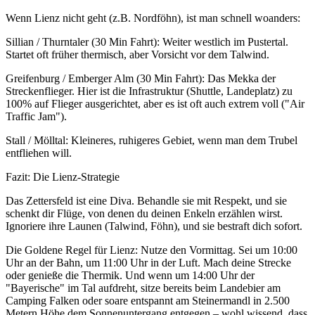
Wenn Lienz nicht geht (z.B. Nordföhn), ist man schnell woanders:
Sillian / Thurntaler (30 Min Fahrt): Weiter westlich im Pustertal.
Startet oft früher thermisch, aber Vorsicht vor dem Talwind.
Greifenburg / Emberger Alm (30 Min Fahrt): Das Mekka der
Streckenflieger. Hier ist die Infrastruktur (Shuttle, Landeplatz) zu
100% auf Flieger ausgerichtet, aber es ist oft auch extrem voll ("Air
Traffic Jam").
Stall / Mölltal: Kleineres, ruhigeres Gebiet, wenn man dem Trubel
entfliehen will.
Fazit: Die Lienz-Strategie
Das Zettersfeld ist eine Diva. Behandle sie mit Respekt, und sie
schenkt dir Flüge, von denen du deinen Enkeln erzählen wirst.
Ignoriere ihre Launen (Talwind, Föhn), und sie bestraft dich sofort.
Die Goldene Regel für Lienz: Nutze den Vormittag. Sei um 10:00
Uhr an der Bahn, um 11:00 Uhr in der Luft. Mach deine Strecke
oder genieße die Thermik. Und wenn um 14:00 Uhr der
"Bayerische" im Tal aufdreht, sitze bereits beim Landebier am
Camping Falken oder soare entspannt am Steinermandl in 2.500
Metern Höhe dem Sonnenuntergang entgegen – wohl wissend, dass