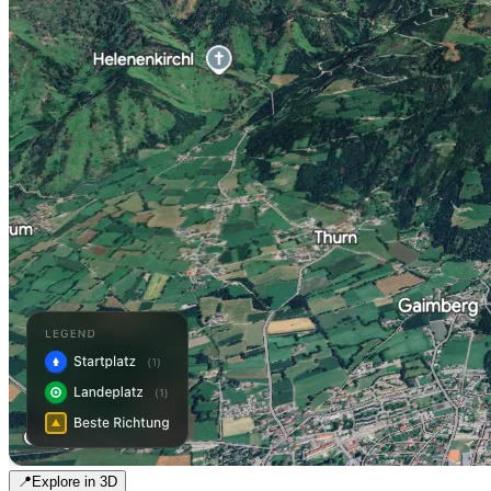
📍
Explore in 3D