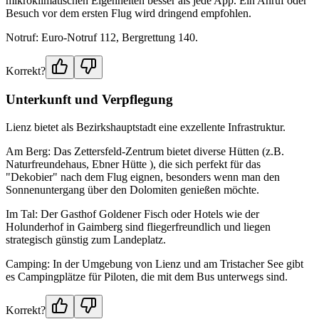
mikroklimatischen Eigenheiten besser als jede App. Ein Anruf oder
Besuch vor dem ersten Flug wird dringend empfohlen.
Notruf: Euro-Notruf 112, Bergrettung 140.
Korrekt?
Unterkunft und Verpflegung
Lienz bietet als Bezirkshauptstadt eine exzellente Infrastruktur.
Am Berg: Das Zettersfeld-Zentrum bietet diverse Hütten (z.B.
Naturfreundehaus, Ebner Hütte ), die sich perfekt für das
"Dekobier" nach dem Flug eignen, besonders wenn man den
Sonnenuntergang über den Dolomiten genießen möchte.
Im Tal: Der Gasthof Goldener Fisch oder Hotels wie der
Holunderhof in Gaimberg sind fliegerfreundlich und liegen
strategisch günstig zum Landeplatz.
Camping: In der Umgebung von Lienz und am Tristacher See gibt
es Campingplätze für Piloten, die mit dem Bus unterwegs sind.
Korrekt?