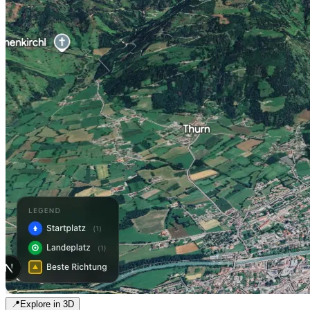
📍
Explore in 3D