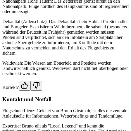
Nationalpark Hohe Tauern: Das Zettersfeld grenzt direkt an den
Nationalpark. Flüge nördlich des Hauptkamms sind oft reglementiert
oder untersagt.
Debanttal (Adlerschutz): Das Debanttal ist ein Habitat für Steinadler
und Bartgeier. Es existieren Wildruhezonen, die saisonal (besonders
während der Brutzeit im Frühjahr) gemieden werden müssen.
Piloten sind verpflichtet, sich an den Infotafeln am Startplatz über
aktuelle Sperrgebiete zu informieren, um Konflikte mit dem
Naturschutz zu vermeiden und den Erhalt des Fluggebiets zu
sichern.
Weidevieh: Die Wiesen am Ebnerfeld und Postleite werden
landwirtschaftlich genutzt. Weidevieh darf nicht tief überflogen oder
erschreckt werden.
Korrekt?
Kontakt und Notfall
Flugschule Lienz: Geleitet von Bruno Girstmair, ist dies die zentrale
Anlaufstelle für Informationen, Wetterbriefings und Tandemflüge.
Expertise: Bruno gilt als "Local Legend" und kennt die