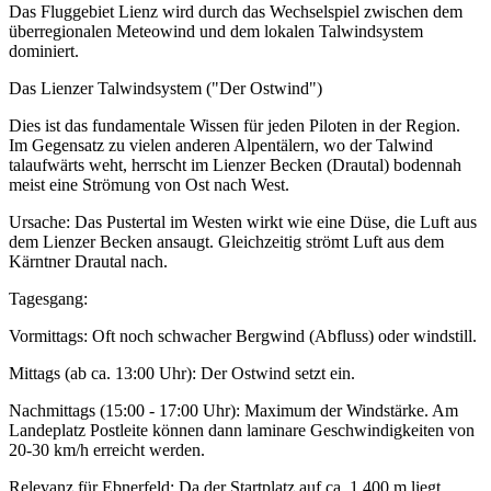
Das Fluggebiet Lienz wird durch das Wechselspiel zwischen dem
überregionalen Meteowind und dem lokalen Talwindsystem
dominiert.
Das Lienzer Talwindsystem ("Der Ostwind")
Dies ist das fundamentale Wissen für jeden Piloten in der Region.
Im Gegensatz zu vielen anderen Alpentälern, wo der Talwind
talaufwärts weht, herrscht im Lienzer Becken (Drautal) bodennah
meist eine Strömung von Ost nach West.
Ursache: Das Pustertal im Westen wirkt wie eine Düse, die Luft aus
dem Lienzer Becken ansaugt. Gleichzeitig strömt Luft aus dem
Kärntner Drautal nach.
Tagesgang:
Vormittags: Oft noch schwacher Bergwind (Abfluss) oder windstill.
Mittags (ab ca. 13:00 Uhr): Der Ostwind setzt ein.
Nachmittags (15:00 - 17:00 Uhr): Maximum der Windstärke. Am
Landeplatz Postleite können dann laminare Geschwindigkeiten von
20-30 km/h erreicht werden.
Relevanz für Ebnerfeld: Da der Startplatz auf ca. 1.400 m liegt,