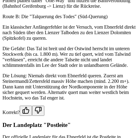
Piloten planen daher "One-Way" und nutzen die Bahnverbindung
(Bahnhof Greifenburg -> Lienz) für die Rückreise.
Route B: Die "Talquerung des Todes" (Süd-Querung)
Ein klassischer Anfängerfehler ist der Versuch, vom Ebnerfeld direkt
nach Süden über den Lienzer Talboden zu den Lienzer Dolomiten
(Spitzkofel) zu queren.
Die Gefahr: Das Tal ist breit und der Ostwind herrscht im unteren
Stockwerk (bis ca. 1.800 m). Wer zu tief quert, wird vom Talwind
"verblasen", erreicht die andere Talseite nicht und landet
schlimmstenfalls im Lee der Stadt oder in unlandbarem Gelände.
Die Lösung: Niemals direkt vom Ebnerfeld queren. Zuerst am
Steinermandl/Zettersfeld massiv Höhe machen (mind. 2.200 m+).
Dann kann mit Unterstützung der Nordkomponente in der Höhe
sicher gequert werden. Alternativ quert man weiter westlich beim
Hochstein, wo das Tal enger ist.
Korrekt?
Der Landeplatz "Postleite"
Der offizielle Landeplatz für das Ebnerfeld ist die Postleite in