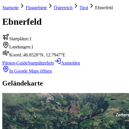
Startseite
Fluggebiete
Österreich
Tirol
Ebnerfeld
Ebnerfeld
Startplätze:
1
Landungen:
1
Koord.:
46.8528
°N,
12.7947
°E
Piloten-Guide
Startplätze
Info
Anmelden
In Google Maps öffnen
Geländekarte