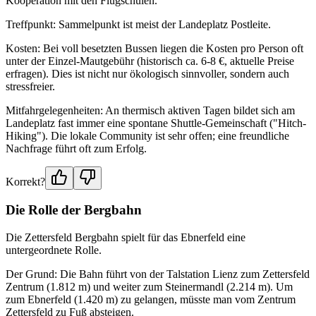
Kooperation mit den Flugschulen.
Treffpunkt: Sammelpunkt ist meist der Landeplatz Postleite.
Kosten: Bei voll besetzten Bussen liegen die Kosten pro Person oft
unter der Einzel-Mautgebühr (historisch ca. 6-8 €, aktuelle Preise
erfragen). Dies ist nicht nur ökologisch sinnvoller, sondern auch
stressfreier.
Mitfahrgelegenheiten: An thermisch aktiven Tagen bildet sich am
Landeplatz fast immer eine spontane Shuttle-Gemeinschaft ("Hitch-
Hiking"). Die lokale Community ist sehr offen; eine freundliche
Nachfrage führt oft zum Erfolg.
Korrekt?
Die Rolle der Bergbahn
Die Zettersfeld Bergbahn spielt für das Ebnerfeld eine
untergeordnete Rolle.
Der Grund: Die Bahn führt von der Talstation Lienz zum Zettersfeld
Zentrum (1.812 m) und weiter zum Steinermandl (2.214 m). Um
zum Ebnerfeld (1.420 m) zu gelangen, müsste man vom Zentrum
Zettersfeld zu Fuß absteigen.