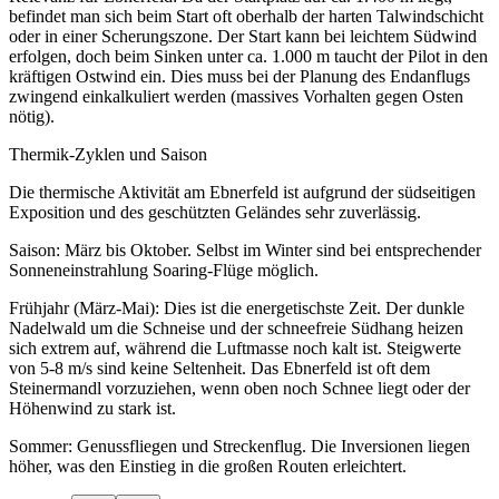
befindet man sich beim Start oft oberhalb der harten Talwindschicht
oder in einer Scherungszone. Der Start kann bei leichtem Südwind
erfolgen, doch beim Sinken unter ca. 1.000 m taucht der Pilot in den
kräftigen Ostwind ein. Dies muss bei der Planung des Endanflugs
zwingend einkalkuliert werden (massives Vorhalten gegen Osten
nötig).
Thermik-Zyklen und Saison
Die thermische Aktivität am Ebnerfeld ist aufgrund der südseitigen
Exposition und des geschützten Geländes sehr zuverlässig.
Saison: März bis Oktober. Selbst im Winter sind bei entsprechender
Sonneneinstrahlung Soaring-Flüge möglich.
Frühjahr (März-Mai): Dies ist die energetischste Zeit. Der dunkle
Nadelwald um die Schneise und der schneefreie Südhang heizen
sich extrem auf, während die Luftmasse noch kalt ist. Steigwerte
von 5-8 m/s sind keine Seltenheit. Das Ebnerfeld ist oft dem
Steinermandl vorzuziehen, wenn oben noch Schnee liegt oder der
Höhenwind zu stark ist.
Sommer: Genussfliegen und Streckenflug. Die Inversionen liegen
höher, was den Einstieg in die großen Routen erleichtert.