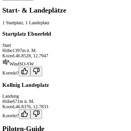
Start- & Landeplätze
1
Startplatz
,
1
Landeplatz
Startplatz Ebnerfeld
Start
Höhe
1397
m ü. M.
Koord.
46.8528
,
12.7947
Wind
SO-SW
Korrekt?
Kollnig Landeplatz
Landung
Höhe
671
m ü. M.
Koord.
46.8376
,
12.7833
Korrekt?
Piloten-Guide