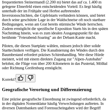
frequentierten Steinermandl (2.200 m) bietet das auf ca. 1.400 m
gelegene Ebnerfeld einen entscheidenden Vorteil: Es liegt häufig
unterhalb der im Frühjahr und Herbst auftretenden
Inversionsschichten, die Gipfelstarts verhindern können, und bietet
durch seine geschützte Lage in der Waldschneise oft noch startbare
Bedingungen, wenn am Grat bereits stürmische Winde herrschen.
Zudem ermöglicht die spezifische Exposition Starts bis in den späten
Nachmittag hinein, was es zum idealen Ausgangspunkt für das
berühmte "Feierabend-Soaring" an der Debant-Kante macht.
Piloten, die diesen Startplatz wählen, müssen jedoch über solide
Starttechniken verfügen. Die Kanalisierung des Windes durch den
Baumbestand erfordert präzises Schirmhandling. Wer diese Hürde
meistert, wird mit einem direkten Zugang zur "Alpen-Autobahn"
belohnt, die Flüge von über 200 Kilometern in das Pustertal, Mölltal
oder Richtung Greifenburg ermöglicht.
Korrekt?
Geografische Verortung und Differenzierung
Eine präzise geografische Einordnung ist zwingend erforderlich, da
in der digitalen Nomenklatur häufig Verwechslungen auftreten. In
diversen Datenbanken und Forensucheingaben wird der Begriff