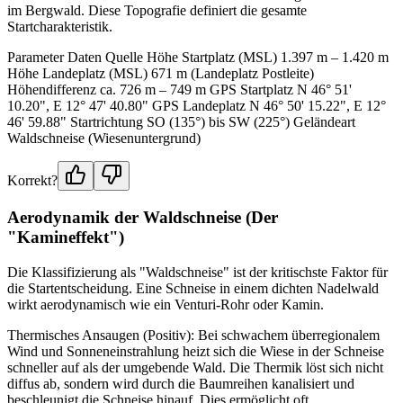
im Bergwald. Diese Topografie definiert die gesamte
Startcharakteristik.
Parameter Daten Quelle Höhe Startplatz (MSL) 1.397 m – 1.420 m
Höhe Landeplatz (MSL) 671 m (Landeplatz Postleite)
Höhendifferenz ca. 726 m – 749 m GPS Startplatz N 46° 51'
10.20", E 12° 47' 40.80" GPS Landeplatz N 46° 50' 15.22", E 12°
46' 59.88" Startrichtung SO (135°) bis SW (225°) Geländeart
Waldschneise (Wiesenuntergrund)
Korrekt?
Aerodynamik der Waldschneise (Der
"Kamineffekt")
Die Klassifizierung als "Waldschneise" ist der kritischste Faktor für
die Startentscheidung. Eine Schneise in einem dichten Nadelwald
wirkt aerodynamisch wie ein Venturi-Rohr oder Kamin.
Thermisches Ansaugen (Positiv): Bei schwachem überregionalem
Wind und Sonneneinstrahlung heizt sich die Wiese in der Schneise
schneller auf als der umgebende Wald. Die Thermik löst sich nicht
diffus ab, sondern wird durch die Baumreihen kanalisiert und
beschleunigt die Schneise hinauf. Dies ermöglicht oft