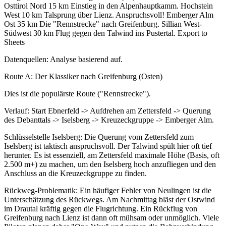
Osttirol Nord 15 km Einstieg in den Alpenhauptkamm. Hochstein
West 10 km Talsprung über Lienz. Anspruchsvoll! Emberger Alm
Ost 35 km Die "Rennstrecke" nach Greifenburg. Sillian West-
Südwest 30 km Flug gegen den Talwind ins Pustertal. Export to
Sheets
Datenquellen: Analyse basierend auf.
Route A: Der Klassiker nach Greifenburg (Osten)
Dies ist die populärste Route ("Rennstrecke").
Verlauf: Start Ebnerfeld -> Aufdrehen am Zettersfeld -> Querung
des Debanttals -> Iselsberg -> Kreuzeckgruppe -> Emberger Alm.
Schlüsselstelle Iselsberg: Die Querung vom Zettersfeld zum
Iselsberg ist taktisch anspruchsvoll. Der Talwind spült hier oft tief
herunter. Es ist essenziell, am Zettersfeld maximale Höhe (Basis, oft
2.500 m+) zu machen, um den Iselsberg hoch anzufliegen und den
Anschluss an die Kreuzeckgruppe zu finden.
Rückweg-Problematik: Ein häufiger Fehler von Neulingen ist die
Unterschätzung des Rückwegs. Am Nachmittag bläst der Ostwind
im Drautal kräftig gegen die Flugrichtung. Ein Rückflug von
Greifenburg nach Lienz ist dann oft mühsam oder unmöglich. Viele