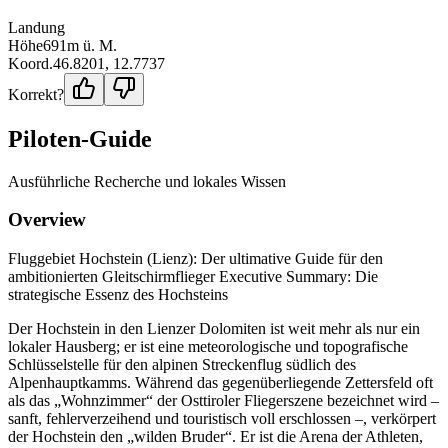
Landung
Höhe
691
m ü. M.
Koord.
46.8201
,
12.7737
Korrekt?
Piloten-Guide
Ausführliche Recherche und lokales Wissen
Overview
Fluggebiet Hochstein (Lienz): Der ultimative Guide für den
ambitionierten Gleitschirmflieger Executive Summary: Die
strategische Essenz des Hochsteins
Der Hochstein in den Lienzer Dolomiten ist weit mehr als nur ein
lokaler Hausberg; er ist eine meteorologische und topografische
Schlüsselstelle für den alpinen Streckenflug südlich des
Alpenhauptkamms. Während das gegenüberliegende Zettersfeld oft
als das „Wohnzimmer“ der Osttiroler Fliegerszene bezeichnet wird –
sanft, fehlerverzeihend und touristisch voll erschlossen –, verkörpert
der Hochstein den „wilden Bruder“. Er ist die Arena der Athleten,