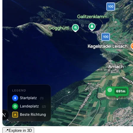
📍
Explore in 3D