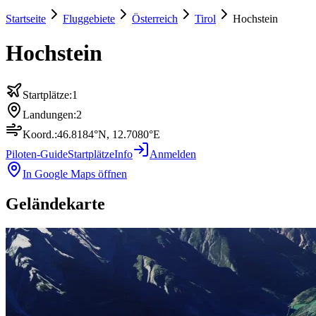
Startseite
Fluggebiete
Österreich
Tirol
Hochstein
Hochstein
Startplätze:
1
Landungen:
2
Koord.:
46.8184
°N,
12.7080
°E
Piloten-Guide
Startplätze
Info
Anmelden
In Google Maps öffnen
Geländekarte