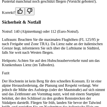
Pustertal manchmal noch geschützt fliegen (Vorsicht geboten!).
Korrekt?
Sicherheit & Notfall
Notruf: 140 (Alpinrettung) oder 112 (Euro-Notruf).
Luftraum: Beachten Sie die maximalen Flughöhen (FL 125/95 je
nach Freigabe und Zone TRA). Da Lienz nahe an der italienischen
Grenze liegt, informieren Sie sich über die Lufträume in Südtirol,
falls Sie weit nach Westen fliegen.
Heliports: Achten Sie auf den Hubschrauberverkehr rund um das
Krankenhaus Lienz (im Talboden).
Fazit
Der Hochstein ist kein Berg für den schnellen Konsum. Er ist eine
alpine Herausforderung, die Planung und Respekt verlangt. Wer
jedoch die Mühe des Aufstiegs (oder der Mautstraße) auf sich nimmt
und das Zeitfenster am Vormittag nutzt, wird mit einem Startplatz
belohnt, der den Schlüssel zu den großen Rennstrecken der
Südalpen darstellt. Fliegen Sie früh, landen Sie bevor der Talwind
brüllt, und genießen Sie am Nachmittag das italienische Flair am