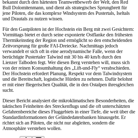
bekannt durch den härtesten Teamwettbewerb der Welt, den Red
Bull Dolomitenmann, und dient als strategisches Sprungbrett für
jene Piloten, die das komplexe Windsystem des Pustertals, Iseltals
und Drautals zu nutzen wissen.
Für den Gastpiloten ist der Hochstein ein Berg mit zwei Gesichtern:
Vormittags bietet er durch seine exponierte Ostflanke den frühesten
Thermikeinstieg der Region und ermöglicht so den entscheidenden
Zeitvorsprung für große FAI-Dreiecke. Nachmittags jedoch
verwandelt er sich oft in eine aerodynamische Falle, wenn der
berüchtigte Pustertaler Talwind mit 30 bis 40 km/h durch den
Lienzer Talboden fegt. Wer diesen Berg verstehen will, muss sich
von der reinen Konsumhaltung des „Lift-und-Fly“ verabschieden.
Der Hochstein erfordert Planung, Respekt vor dem Talwindsystem
und die Bereitschaft, logistische Hürden zu nehmen. Dafür belohnt
er mit einer fliegerischen Qualität, die in den Ostalpen ihresgleichen
sucht.
Dieser Bericht analysiert die mikroklimatischen Besonderheiten, die
taktischen Feinheiten des Streckenflugs und die oft unterschätzten
Gefahrenbereiche dieses Fluggebiets in einer Tiefe, die weit über die
Standardinformationen der Geländedatenbanken hinausgeht. Er
richtet sich an Piloten, die nicht nur abgleiten, sondern die
Atmosphäre verstehen wollen.