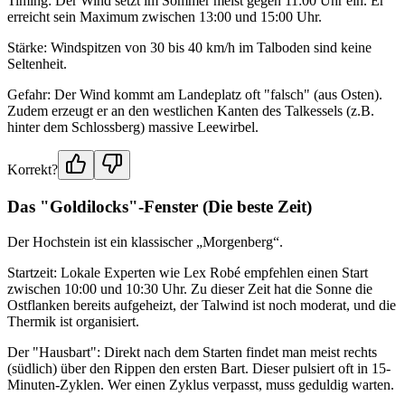
Timing: Der Wind setzt im Sommer meist gegen 11:00 Uhr ein. Er
erreicht sein Maximum zwischen 13:00 und 15:00 Uhr.
Stärke: Windspitzen von 30 bis 40 km/h im Talboden sind keine
Seltenheit.
Gefahr: Der Wind kommt am Landeplatz oft "falsch" (aus Osten).
Zudem erzeugt er an den westlichen Kanten des Talkessels (z.B.
hinter dem Schlossberg) massive Leewirbel.
Korrekt?
Das "Goldilocks"-Fenster (Die beste Zeit)
Der Hochstein ist ein klassischer „Morgenberg“.
Startzeit: Lokale Experten wie Lex Robé empfehlen einen Start
zwischen 10:00 und 10:30 Uhr. Zu dieser Zeit hat die Sonne die
Ostflanken bereits aufgeheizt, der Talwind ist noch moderat, und die
Thermik ist organisiert.
Der "Hausbart": Direkt nach dem Starten findet man meist rechts
(südlich) über den Rippen den ersten Bart. Dieser pulsiert oft in 15-
Minuten-Zyklen. Wer einen Zyklus verpasst, muss geduldig warten.