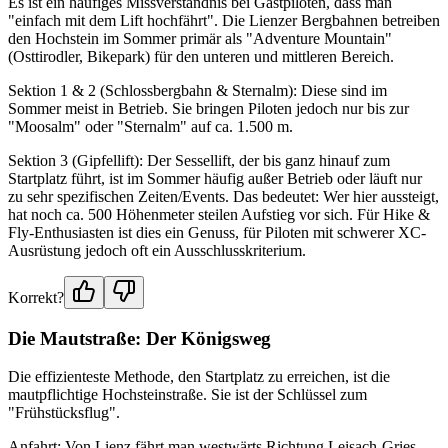
Es ist ein häufiges Missverständnis bei Gastpiloten, dass man
"einfach mit dem Lift hochfährt". Die Lienzer Bergbahnen betreiben
den Hochstein im Sommer primär als "Adventure Mountain"
(Osttirodler, Bikepark) für den unteren und mittleren Bereich.
Sektion 1 & 2 (Schlossbergbahn & Sternalm): Diese sind im
Sommer meist in Betrieb. Sie bringen Piloten jedoch nur bis zur
"Moosalm" oder "Sternalm" auf ca. 1.500 m.
Sektion 3 (Gipfellift): Der Sessellift, der bis ganz hinauf zum
Startplatz führt, ist im Sommer häufig außer Betrieb oder läuft nur
zu sehr spezifischen Zeiten/Events. Das bedeutet: Wer hier aussteigt,
hat noch ca. 500 Höhenmeter steilen Aufstieg vor sich. Für Hike &
Fly-Enthusiasten ist dies ein Genuss, für Piloten mit schwerer XC-
Ausrüstung jedoch oft ein Ausschlusskriterium.
Korrekt?
Die Mautstraße: Der Königsweg
Die effizienteste Methode, den Startplatz zu erreichen, ist die
mautpflichtige Hochsteinstraße. Sie ist der Schlüssel zum
"Frühstücksflug".
Anfahrt: Von Lienz fährt man westwärts Richtung Leisach-Gries.