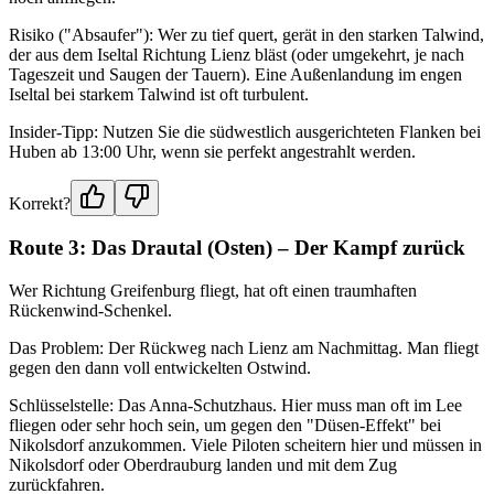
Risiko ("Absaufer"): Wer zu tief quert, gerät in den starken Talwind,
der aus dem Iseltal Richtung Lienz bläst (oder umgekehrt, je nach
Tageszeit und Saugen der Tauern). Eine Außenlandung im engen
Iseltal bei starkem Talwind ist oft turbulent.
Insider-Tipp: Nutzen Sie die südwestlich ausgerichteten Flanken bei
Huben ab 13:00 Uhr, wenn sie perfekt angestrahlt werden.
Korrekt?
Route 3: Das Drautal (Osten) – Der Kampf zurück
Wer Richtung Greifenburg fliegt, hat oft einen traumhaften
Rückenwind-Schenkel.
Das Problem: Der Rückweg nach Lienz am Nachmittag. Man fliegt
gegen den dann voll entwickelten Ostwind.
Schlüsselstelle: Das Anna-Schutzhaus. Hier muss man oft im Lee
fliegen oder sehr hoch sein, um gegen den "Düsen-Effekt" bei
Nikolsdorf anzukommen. Viele Piloten scheitern hier und müssen in
Nikolsdorf oder Oberdrauburg landen und mit dem Zug
zurückfahren.