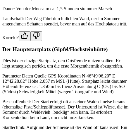
Dauer: Von der Moosalm ca. 1,5 Stunden strammer Marsch.
Landschaft: Der Weg führt durch dichten Wald, der im Sommer
angenehmen Schatten spendet, bevor man auf das Hochplateau tritt.
Korrekt?
Der Hauptstartplatz (Gipfel/Hochsteinhütte)
Dies ist der einzige Startplatz, den Ortsfremde nutzen sollten. Er
liegt strategisch perfekt, um die erste Morgenthermik abzugreifen.
Parameter Daten Quelle GPS Koordinaten N 46°49'06.20" E
12°42'28.82" Höhe 2.057 m MSL (Hütte), Startplatz leicht darunter
Höhendifferenz ca. 1.350 m bis Lienz Ausrichtung O (Ost) bis SO
(Südost) Schwierigkeit Mittel (wegen Topografie und Wind)
Beschaffenheit: Der Start erfolgt oft aus einer Waldschneise heraus
(ehemalige Piste/Schlepplifttrasse). Der Untergrund ist Wiese, die im
Sommer durch Weidevieh „bucklig“ sein kann. Es erfordert
Konzentration beim Lauf, um nicht umzuknicken.
Starttechnik: Aufgrund der Schneise ist der Wind oft kanalisiert. Ein