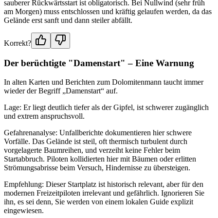
sauberer Rückwärtsstart ist obligatorisch. Bei Nullwind (sehr früh
am Morgen) muss entschlossen und kräftig gelaufen werden, da das
Gelände erst sanft und dann steiler abfällt.
Korrekt?
Der berüchtigte "Damenstart" – Eine Warnung
In alten Karten und Berichten zum Dolomitenmann taucht immer
wieder der Begriff „Damenstart“ auf.
Lage: Er liegt deutlich tiefer als der Gipfel, ist schwerer zugänglich
und extrem anspruchsvoll.
Gefahrenanalyse: Unfallberichte dokumentieren hier schwere
Vorfälle. Das Gelände ist steil, oft thermisch turbulent durch
vorgelagerte Baumreihen, und verzeiht keine Fehler beim
Startabbruch. Piloten kollidierten hier mit Bäumen oder erlitten
Strömungsabrisse beim Versuch, Hindernisse zu übersteigen.
Empfehlung: Dieser Startplatz ist historisch relevant, aber für den
modernen Freizeitpiloten irrelevant und gefährlich. Ignorieren Sie
ihn, es sei denn, Sie werden von einem lokalen Guide explizit
eingewiesen.