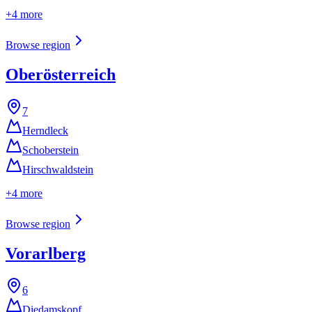
+
4
more
Browse region
Oberösterreich
7
Herndleck
Schoberstein
Hirschwaldstein
+
4
more
Browse region
Vorarlberg
6
Diedamskopf