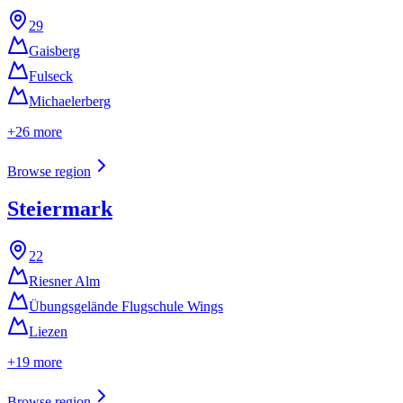
29
Gaisberg
Fulseck
Michaelerberg
+
26
more
Browse region
Steiermark
22
Riesner Alm
Übungsgelände Flugschule Wings
Liezen
+
19
more
Browse region