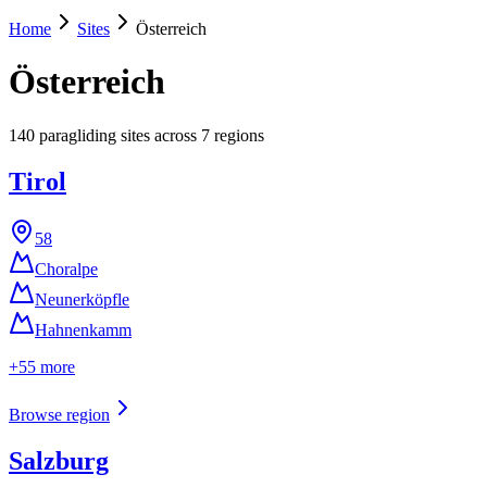
Home
Sites
Österreich
Österreich
140
paragliding sites across
7
regions
Tirol
58
Choralpe
Neunerköpfle
Hahnenkamm
+
55
more
Browse region
Salzburg