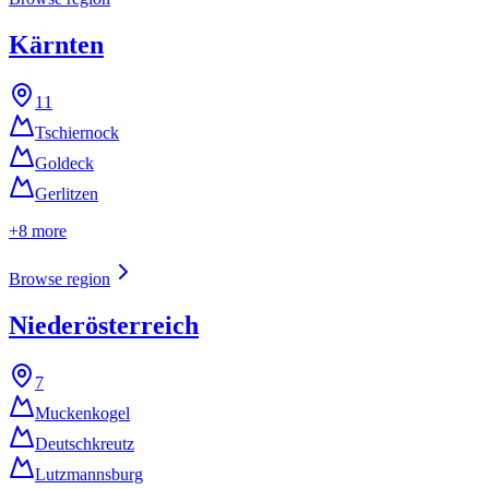
Kärnten
11
Tschiernock
Goldeck
Gerlitzen
+
8
more
Browse region
Niederösterreich
7
Muckenkogel
Deutschkreutz
Lutzmannsburg