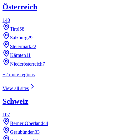
Österreich
140
Tirol
58
Salzburg
29
Steiermark
22
Kärnten
11
Niederösterreich
7
+
2
more regions
View all sites
Schweiz
107
Berner Oberland
44
Graubünden
33