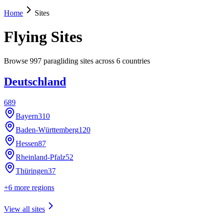
Home
Sites
Flying Sites
Browse
997
paragliding sites across
6
countries
Deutschland
689
Bayern
310
Baden-Württemberg
120
Hessen
87
Rheinland-Pfalz
52
Thüringen
37
+
6
more regions
View all sites