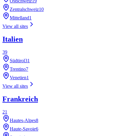
Ostschweiz
19
Zentralschweiz
10
Mittelland
1
View all sites
Italien
39
Südtirol
31
Trentino
7
Venetien
1
View all sites
Frankreich
21
Hautes-Alpes
8
Haute-Savoie
6