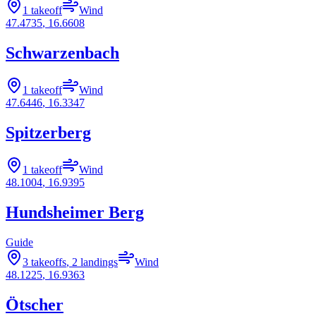
1 takeoff
Wind
47.4735
,
16.6608
Schwarzenbach
1 takeoff
Wind
47.6446
,
16.3347
Spitzerberg
1 takeoff
Wind
48.1004
,
16.9395
Hundsheimer Berg
Guide
3 takeoffs
,
2 landings
Wind
48.1225
,
16.9363
Ötscher