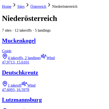
Home
Sites
Österreich
Niederösterreich
Niederösterreich
7
sites ·
12
takeoffs ·
5
landings
Muckenkogel
Guide
4 takeoffs
,
2 landings
Wind
47.9713
,
15.6101
Deutschkreutz
1 takeoff
Wind
47.6093
,
16.5978
Lutzmannsburg