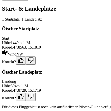
Start- & Landeplätze
1
Startplatz
,
1
Landeplatz
Ötscher Startplatz
Start
Höhe
1440
m ü. M.
Koord.
47.8563
,
15.1810
Wind
NW
Korrekt?
Ötscher Landeplatz
Landung
Höhe
894
m ü. M.
Koord.
47.8729
,
15.1719
Korrekt?
Für dieses Fluggebiet ist noch kein ausführlicher Piloten-Guide verfüg