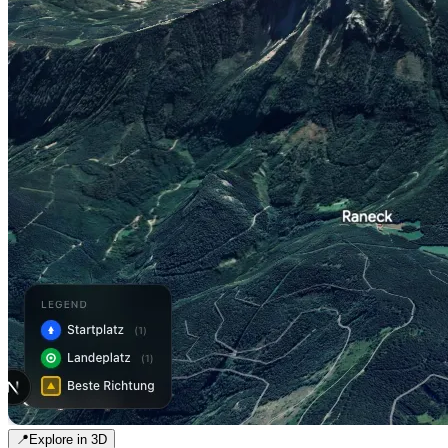
📍
Explore in 3D