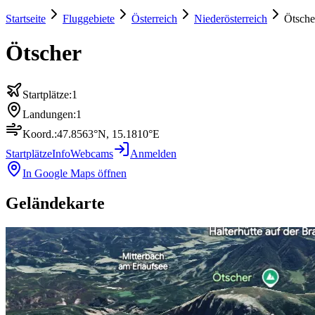
Startseite
Fluggebiete
Österreich
Niederösterreich
Ötsche
Ötscher
Startplätze:
1
Landungen:
1
Koord.:
47.8563
°N,
15.1810
°E
Startplätze
Info
Webcams
Anmelden
In Google Maps öffnen
Geländekarte