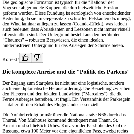
Die geologische Formation ist typisch für die "Ballons" der
Vogesen: abgerundete Kuppen, die durch eiszeitliche Erosion
geformt wurden. Diese Rundung ist aerologisch von entscheidender
Bedeutung, da sie im Gegensatz zu schroffen Felskanten dazu neigt,
den Wind laminar anliegen zu lassen (Coanda-Effekt), was jedoch
auch bedeutet, dass Abrisskanten und Leezonen nicht immer visuell
offensichtlich sind. Der Untergrund besteht aus den berühmten
"Chaumes" – robusten Bergwiesen, die einen idealen,
hindernisfreien Untergrund für das Auslegen der Schirme bieten.
Korrekt?
Die komplexe Anreise und die "Politik des Parkens"
Der Zugang zum Startplatz ist nicht nur eine logistische, sondern
auch eine diplomatische Herausforderung. Die Beziehung zwischen
den Fliegern und den lokalen Landwirten ("Marcaires"), die die
Ferme Auberges betreiben, ist fragil. Ein Verständnis der Parkregeln
ist daher für den Erhalt des Fluggeländes essenziell.
Die Anfahrt erfolgt primär über die Nationalstraße N66 durch das
Thurtal. Von Mulhouse kommend durchquert man Thann, St.
Amarin und schließlich Urbès. Kurz vor der Passhöhe des Col de
Bussang, etwa 100 Meter vor dem eigentlichen Pass, zweigt rechts