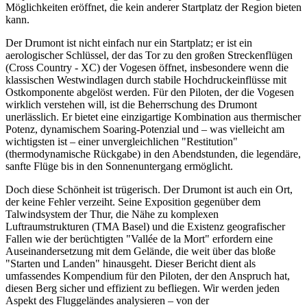
Möglichkeiten eröffnet, die kein anderer Startplatz der Region bieten
kann.
Der Drumont ist nicht einfach nur ein Startplatz; er ist ein
aerologischer Schlüssel, der das Tor zu den großen Streckenflügen
(Cross Country - XC) der Vogesen öffnet, insbesondere wenn die
klassischen Westwindlagen durch stabile Hochdruckeinflüsse mit
Ostkomponente abgelöst werden. Für den Piloten, der die Vogesen
wirklich verstehen will, ist die Beherrschung des Drumont
unerlässlich. Er bietet eine einzigartige Kombination aus thermischer
Potenz, dynamischem Soaring-Potenzial und – was vielleicht am
wichtigsten ist – einer unvergleichlichen "Restitution"
(thermodynamische Rückgabe) in den Abendstunden, die legendäre,
sanfte Flüge bis in den Sonnenuntergang ermöglicht.
Doch diese Schönheit ist trügerisch. Der Drumont ist auch ein Ort,
der keine Fehler verzeiht. Seine Exposition gegenüber dem
Talwindsystem der Thur, die Nähe zu komplexen
Luftraumstrukturen (TMA Basel) und die Existenz geografischer
Fallen wie der berüchtigten "Vallée de la Mort" erfordern eine
Auseinandersetzung mit dem Gelände, die weit über das bloße
"Starten und Landen" hinausgeht. Dieser Bericht dient als
umfassendes Kompendium für den Piloten, der den Anspruch hat,
diesen Berg sicher und effizient zu befliegen. Wir werden jeden
Aspekt des Fluggeländes analysieren – von der