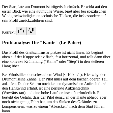
Der Startplatz am Drumont ist trügerisch einfach. Er wirkt auf den
ersten Blick wie eine gutmütige Wiese, birgt aber bei spezifischen
Windgeschwindigkeiten technische Tücken, die insbesondere auf
sein Profil zurückzuführen sind.
Korrekt?
Profilanalyse: Die "Kante" (Le Palier)
Das Profil des Gleitschirmstartplatzes ist nicht linear. Es beginnt
oben auf der Kuppe relativ flach, fast horizontal, und rollt dann über
eine konvexe Krümmung ("Kante" oder "Step") in den steileren
Hang über.
Bei Windstille oder schwachem Wind (< 10 km/h): Hier zeigt der
Drumont seine Zähne. Der Pilot muss auf dem flachen oberen Teil
anlaufen. Da der Schirm noch keinen dynamischen Auftrieb durch
den Hangwind erfährt, ist eine perfekte Aufziehtechnik
(Vorwärtsstart) und eine hohe Laufbereitschaft erforderlich. Es
besteht die Gefahr, dass der Pilot genau an der Kante abhebt, aber
noch nicht genug Fahrt hat, um das Sinken des Geländes zu
kompensieren, was zu einem "Absacken" nach dem Start führen
kann.