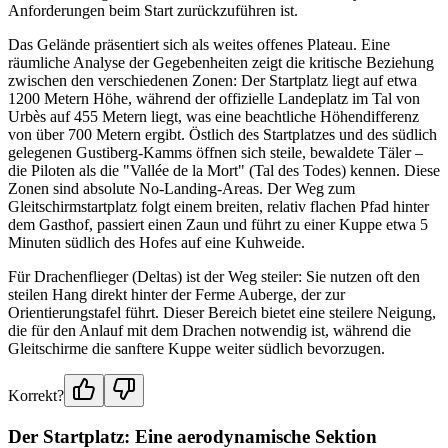
Anforderungen beim Start zurückzuführen ist.
Das Gelände präsentiert sich als weites offenes Plateau. Eine
räumliche Analyse der Gegebenheiten zeigt die kritische Beziehung
zwischen den verschiedenen Zonen: Der Startplatz liegt auf etwa
1200 Metern Höhe, während der offizielle Landeplatz im Tal von
Urbès auf 455 Metern liegt, was eine beachtliche Höhendifferenz
von über 700 Metern ergibt. Östlich des Startplatzes und des südlich
gelegenen Gustiberg-Kamms öffnen sich steile, bewaldete Täler –
die Piloten als die "Vallée de la Mort" (Tal des Todes) kennen. Diese
Zonen sind absolute No-Landing-Areas. Der Weg zum
Gleitschirmstartplatz folgt einem breiten, relativ flachen Pfad hinter
dem Gasthof, passiert einen Zaun und führt zu einer Kuppe etwa 5
Minuten südlich des Hofes auf eine Kuhweide.
Für Drachenflieger (Deltas) ist der Weg steiler: Sie nutzen oft den
steilen Hang direkt hinter der Ferme Auberge, der zur
Orientierungstafel führt. Dieser Bereich bietet eine steilere Neigung,
die für den Anlauf mit dem Drachen notwendig ist, während die
Gleitschirme die sanftere Kuppe weiter südlich bevorzugen.
Korrekt?
Der Startplatz: Eine aerodynamische Sektion