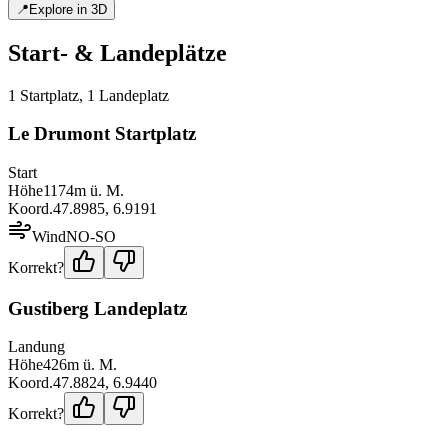
📍
Explore in 3D
Start- & Landeplätze
1
Startplatz
,
1
Landeplatz
Le Drumont Startplatz
Start
Höhe
1174
m ü. M.
Koord.
47.8985
,
6.9191
Wind
NO-SO
Korrekt?
Gustiberg Landeplatz
Landung
Höhe
426
m ü. M.
Koord.
47.8824
,
6.9440
Korrekt?