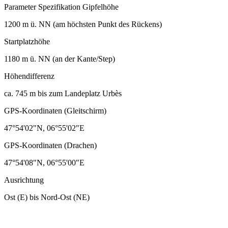
Parameter Spezifikation Gipfelhöhe
1200 m ü. NN (am höchsten Punkt des Rückens)
Startplatzhöhe
1180 m ü. NN (an der Kante/Step)
Höhendifferenz
ca. 745 m bis zum Landeplatz Urbès
GPS-Koordinaten (Gleitschirm)
47°54'02"N, 06°55'02"E
GPS-Koordinaten (Drachen)
47°54'08"N, 06°55'00"E
Ausrichtung
Ost (E) bis Nord-Ost (NE)