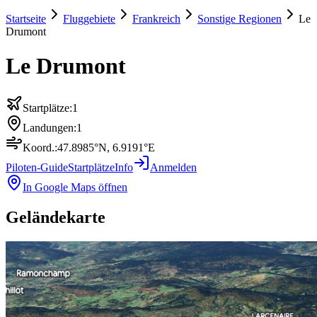
Startseite
Fluggebiete
Frankreich
Sonstige Regionen
Le
Drumont
Le Drumont
Startplätze:
1
Landungen:
1
Koord.:
47.8985
°N,
6.9191
°E
Piloten-Guide
Startplätze
Info
Anmelden
In Google Maps öffnen
Geländekarte