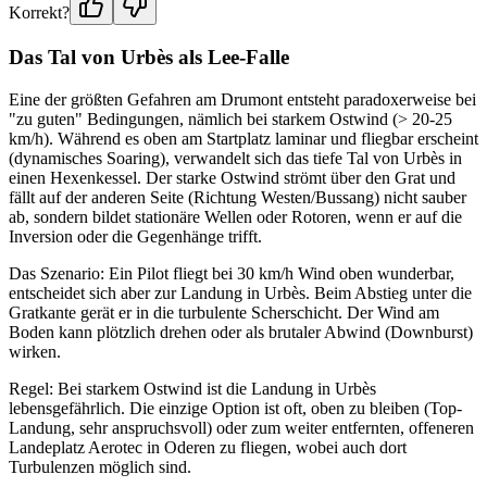
Korrekt?
Das Tal von Urbès als Lee-Falle
Eine der größten Gefahren am Drumont entsteht paradoxerweise bei
"zu guten" Bedingungen, nämlich bei starkem Ostwind (> 20-25
km/h). Während es oben am Startplatz laminar und fliegbar erscheint
(dynamisches Soaring), verwandelt sich das tiefe Tal von Urbès in
einen Hexenkessel. Der starke Ostwind strömt über den Grat und
fällt auf der anderen Seite (Richtung Westen/Bussang) nicht sauber
ab, sondern bildet stationäre Wellen oder Rotoren, wenn er auf die
Inversion oder die Gegenhänge trifft.
Das Szenario: Ein Pilot fliegt bei 30 km/h Wind oben wunderbar,
entscheidet sich aber zur Landung in Urbès. Beim Abstieg unter die
Gratkante gerät er in die turbulente Scherschicht. Der Wind am
Boden kann plötzlich drehen oder als brutaler Abwind (Downburst)
wirken.
Regel: Bei starkem Ostwind ist die Landung in Urbès
lebensgefährlich. Die einzige Option ist oft, oben zu bleiben (Top-
Landung, sehr anspruchsvoll) oder zum weiter entfernten, offeneren
Landeplatz Aerotec in Oderen zu fliegen, wobei auch dort
Turbulenzen möglich sind.