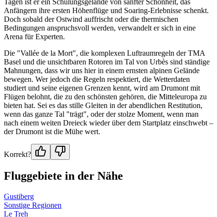
Tagen ist er ein Schulungsgelände von sanfter Schönheit, das
Anfängern ihre ersten Höhenflüge und Soaring-Erlebnisse schenkt.
Doch sobald der Ostwind auffrischt oder die thermischen
Bedingungen anspruchsvoll werden, verwandelt er sich in eine
Arena für Experten.
Die "Vallée de la Mort", die komplexen Luftraumregeln der TMA
Basel und die unsichtbaren Rotoren im Tal von Urbès sind ständige
Mahnungen, dass wir uns hier in einem ernsten alpinen Gelände
bewegen. Wer jedoch die Regeln respektiert, die Wetterdaten
studiert und seine eigenen Grenzen kennt, wird am Drumont mit
Flügen belohnt, die zu den schönsten gehören, die Mitteleuropa zu
bieten hat. Sei es das stille Gleiten in der abendlichen Restitution,
wenn das ganze Tal "trägt", oder der stolze Moment, wenn man
nach einem weiten Dreieck wieder über dem Startplatz einschwebt –
der Drumont ist die Mühe wert.
Korrekt?
Fluggebiete in der Nähe
Gustiberg
Sonstige Regionen
Le Treh