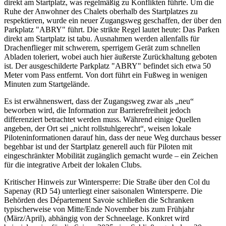
direkt am Startplatz, was regelmäßig zu Konflikten führte. Um die
Ruhe der Anwohner des Chalets oberhalb des Startplatzes zu
respektieren, wurde ein neuer Zugangsweg geschaffen, der über den
Parkplatz "ABRY" führt. Die strikte Regel lautet heute: Das Parken
direkt am Startplatz ist tabu. Ausnahmen werden allenfalls für
Drachenflieger mit schwerem, sperrigem Gerät zum schnellen
Abladen toleriert, wobei auch hier äußerste Zurückhaltung geboten
ist. Der ausgeschilderte Parkplatz "ABRY" befindet sich etwa 50
Meter vom Pass entfernt. Von dort führt ein Fußweg in wenigen
Minuten zum Startgelände.
Es ist erwähnenswert, dass der Zugangsweg zwar als „neu“
beworben wird, die Information zur Barrierefreiheit jedoch
differenziert betrachtet werden muss. Während einige Quellen
angeben, der Ort sei „nicht rollstuhlgerecht“, weisen lokale
Piloteninformationen darauf hin, dass der neue Weg durchaus besser
begehbar ist und der Startplatz generell auch für Piloten mit
eingeschränkter Mobilität zugänglich gemacht wurde – ein Zeichen
für die integrative Arbeit der lokalen Clubs.
Kritischer Hinweis zur Wintersperre: Die Straße über den Col du
Sapenay (RD 54) unterliegt einer saisonalen Wintersperre. Die
Behörden des Département Savoie schließen die Schranken
typischerweise von Mitte/Ende November bis zum Frühjahr
(März/April), abhängig von der Schneelage. Konkret wird