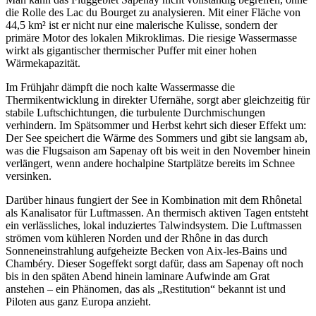
die Rolle des Lac du Bourget zu analysieren. Mit einer Fläche von
44,5 km² ist er nicht nur eine malerische Kulisse, sondern der
primäre Motor des lokalen Mikroklimas. Die riesige Wassermasse
wirkt als gigantischer thermischer Puffer mit einer hohen
Wärmekapazität.
Im Frühjahr dämpft die noch kalte Wassermasse die
Thermikentwicklung in direkter Ufernähe, sorgt aber gleichzeitig für
stabile Luftschichtungen, die turbulente Durchmischungen
verhindern. Im Spätsommer und Herbst kehrt sich dieser Effekt um:
Der See speichert die Wärme des Sommers und gibt sie langsam ab,
was die Flugsaison am Sapenay oft bis weit in den November hinein
verlängert, wenn andere hochalpine Startplätze bereits im Schnee
versinken.
Darüber hinaus fungiert der See in Kombination mit dem Rhônetal
als Kanalisator für Luftmassen. An thermisch aktiven Tagen entsteht
ein verlässliches, lokal induziertes Talwindsystem. Die Luftmassen
strömen vom kühleren Norden und der Rhône in das durch
Sonneneinstrahlung aufgeheizte Becken von Aix-les-Bains und
Chambéry. Dieser Sogeffekt sorgt dafür, dass am Sapenay oft noch
bis in den späten Abend hinein laminare Aufwinde am Grat
anstehen – ein Phänomen, das als „Restitution“ bekannt ist und
Piloten aus ganz Europa anzieht.