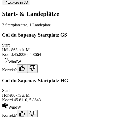
📍
Explore in 3D
Start- & Landeplätze
2
Startplatz
ätze
,
1
Landeplatz
Col du Sapenay Startplatz GS
Start
Höhe
863
m ü. M.
Koord.
45.8220
,
5.8664
Wind
W
Korrekt?
Col du Sapenay Startplatz HG
Start
Höhe
867
m ü. M.
Koord.
45.8110
,
5.8643
Wind
W
Korrekt?