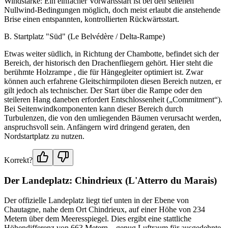
Windstärke: Ein einfacher Vorwärtsstart ist bei den seltenen
Nullwind-Bedingungen möglich, doch meist erlaubt die anstehende
Brise einen entspannten, kontrollierten Rückwärtsstart.
B. Startplatz "Süd" (Le Belvédère / Delta-Rampe)
Etwas weiter südlich, in Richtung der Chambotte, befindet sich der
Bereich, der historisch den Drachenfliegern gehört. Hier steht die
berühmte Holzrampe , die für Hängegleiter optimiert ist. Zwar
können auch erfahrene Gleitschirmpiloten diesen Bereich nutzen, er
gilt jedoch als technischer. Der Start über die Rampe oder den
steileren Hang daneben erfordert Entschlossenheit („Commitment“).
Bei Seitenwindkomponenten kann dieser Bereich durch
Turbulenzen, die von den umliegenden Bäumen verursacht werden,
anspruchsvoll sein. Anfängern wird dringend geraten, den
Nordstartplatz zu nutzen.
Korrekt?
Der Landeplatz: Chindrieux (L'Atterro du Marais)
Der offizielle Landeplatz liegt tief unten in der Ebene von
Chautagne, nahe dem Ort Chindrieux, auf einer Höhe von 234
Metern über dem Meeresspiegel. Dies ergibt eine stattliche
Höhendifferenz von 663 Metern – genug Luftraum für ausgedehnte