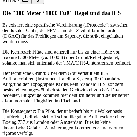
Korrekt?
Die "300 Meter / 1000 Fuß" Regel und das ILS
Es existiert eine spezifische Vereinbarung („Protocole“) zwischen
den lokalen Clubs, der FFVL und der Zivilluftfahrtbehörde
(DGAC) für das Freifliegen am Sapenay, die strikt eingehalten
werden muss.
Die Kernregel: Flüge sind generell nur bis zu einer Höhe von
maximal 300 Meter (ca. 1000 ft) über Grund/Relief gestattet,
solange man sich unterhalb der TMA/CTR-Untergrenzen befindet.
Der technische Grund: Über dem Grat verläuft ein ILS-
Anflugverfahren (Instrument Landing System) für Chambéry.
Aufgrund der Topographie ist dies kein Standard-ILS, sondern
besitzt einen ungewöhnlich steilen Gleitwinkel von 8%. Das
bedeutet, Flugzeuge kommen hier deutlich tiefer und steiler herein
als an normalen Flughäfen im Flachland.
Die Konsequenz: Ein Pilot, der unbedarft bis zur Wolkenbasis
„aufdreht“, befindet sich oft schon illegal im Anflugsektor einer
Boeing 737 aus London oder Amsterdam. Dies ist keine
theoretische Gefahr – Annäherungen kommen vor und werden
rigoros verfolgt.