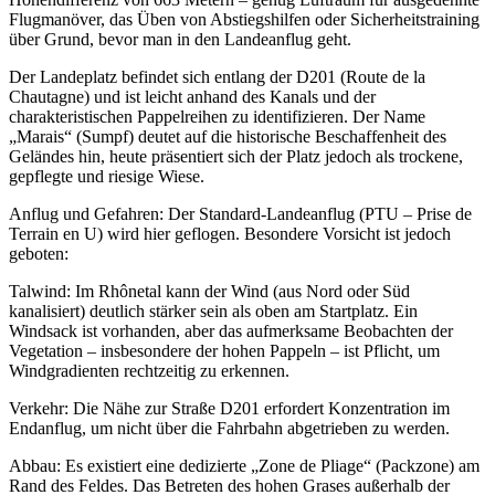
Flugmanöver, das Üben von Abstiegshilfen oder Sicherheitstraining
über Grund, bevor man in den Landeanflug geht.
Der Landeplatz befindet sich entlang der D201 (Route de la
Chautagne) und ist leicht anhand des Kanals und der
charakteristischen Pappelreihen zu identifizieren. Der Name
„Marais“ (Sumpf) deutet auf die historische Beschaffenheit des
Geländes hin, heute präsentiert sich der Platz jedoch als trockene,
gepflegte und riesige Wiese.
Anflug und Gefahren: Der Standard-Landeanflug (PTU – Prise de
Terrain en U) wird hier geflogen. Besondere Vorsicht ist jedoch
geboten:
Talwind: Im Rhônetal kann der Wind (aus Nord oder Süd
kanalisiert) deutlich stärker sein als oben am Startplatz. Ein
Windsack ist vorhanden, aber das aufmerksame Beobachten der
Vegetation – insbesondere der hohen Pappeln – ist Pflicht, um
Windgradienten rechtzeitig zu erkennen.
Verkehr: Die Nähe zur Straße D201 erfordert Konzentration im
Endanflug, um nicht über die Fahrbahn abgetrieben zu werden.
Abbau: Es existiert eine dedizierte „Zone de Pliage“ (Packzone) am
Rand des Feldes. Das Betreten des hohen Grases außerhalb der