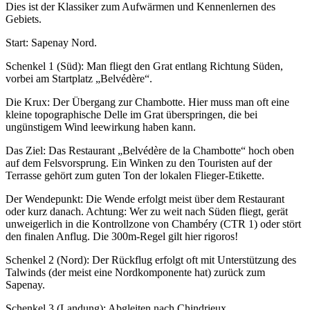
Dies ist der Klassiker zum Aufwärmen und Kennenlernen des
Gebiets.
Start: Sapenay Nord.
Schenkel 1 (Süd): Man fliegt den Grat entlang Richtung Süden,
vorbei am Startplatz „Belvédère“.
Die Krux: Der Übergang zur Chambotte. Hier muss man oft eine
kleine topographische Delle im Grat überspringen, die bei
ungünstigem Wind leewirkung haben kann.
Das Ziel: Das Restaurant „Belvédère de la Chambotte“ hoch oben
auf dem Felsvorsprung. Ein Winken zu den Touristen auf der
Terrasse gehört zum guten Ton der lokalen Flieger-Etikette.
Der Wendepunkt: Die Wende erfolgt meist über dem Restaurant
oder kurz danach. Achtung: Wer zu weit nach Süden fliegt, gerät
unweigerlich in die Kontrollzone von Chambéry (CTR 1) oder stört
den finalen Anflug. Die 300m-Regel gilt hier rigoros!
Schenkel 2 (Nord): Der Rückflug erfolgt oft mit Unterstützung des
Talwinds (der meist eine Nordkomponente hat) zurück zum
Sapenay.
Schenkel 3 (Landung): Abgleiten nach Chindrieux.