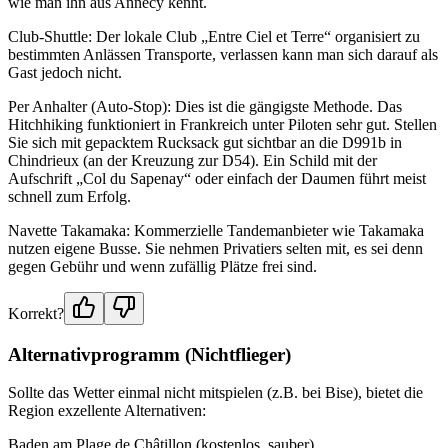
wie man ihn aus Annecy kennt.
Club-Shuttle: Der lokale Club „Entre Ciel et Terre“ organisiert zu
bestimmten Anlässen Transporte, verlassen kann man sich darauf als
Gast jedoch nicht.
Per Anhalter (Auto-Stop): Dies ist die gängigste Methode. Das
Hitchhiking funktioniert in Frankreich unter Piloten sehr gut. Stellen
Sie sich mit gepacktem Rucksack gut sichtbar an die D991b in
Chindrieux (an der Kreuzung zur D54). Ein Schild mit der
Aufschrift „Col du Sapenay“ oder einfach der Daumen führt meist
schnell zum Erfolg.
Navette Takamaka: Kommerzielle Tandemanbieter wie Takamaka
nutzen eigene Busse. Sie nehmen Privatiers selten mit, es sei denn
gegen Gebühr und wenn zufällig Plätze frei sind.
Korrekt?
Alternativprogramm (Nichtflieger)
Sollte das Wetter einmal nicht mitspielen (z.B. bei Bise), bietet die
Region exzellente Alternativen:
Baden am Plage de Châtillon (kostenlos, sauber).