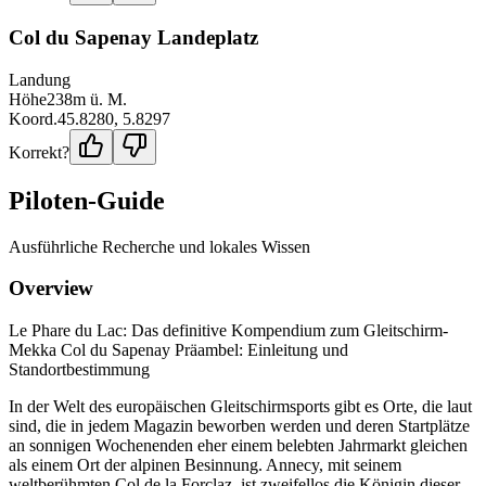
Col du Sapenay Landeplatz
Landung
Höhe
238
m ü. M.
Koord.
45.8280
,
5.8297
Korrekt?
Piloten-Guide
Ausführliche Recherche und lokales Wissen
Overview
Le Phare du Lac: Das definitive Kompendium zum Gleitschirm-
Mekka Col du Sapenay Präambel: Einleitung und
Standortbestimmung
In der Welt des europäischen Gleitschirmsports gibt es Orte, die laut
sind, die in jedem Magazin beworben werden und deren Startplätze
an sonnigen Wochenenden eher einem belebten Jahrmarkt gleichen
als einem Ort der alpinen Besinnung. Annecy, mit seinem
weltberühmten Col de la Forclaz, ist zweifellos die Königin dieser