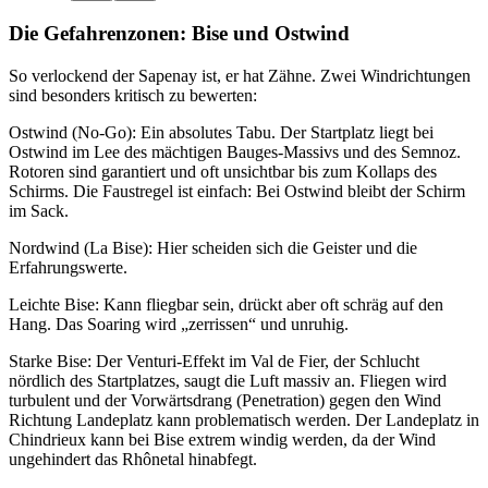
Die Gefahrenzonen: Bise und Ostwind
So verlockend der Sapenay ist, er hat Zähne. Zwei Windrichtungen
sind besonders kritisch zu bewerten:
Ostwind (No-Go): Ein absolutes Tabu. Der Startplatz liegt bei
Ostwind im Lee des mächtigen Bauges-Massivs und des Semnoz.
Rotoren sind garantiert und oft unsichtbar bis zum Kollaps des
Schirms. Die Faustregel ist einfach: Bei Ostwind bleibt der Schirm
im Sack.
Nordwind (La Bise): Hier scheiden sich die Geister und die
Erfahrungswerte.
Leichte Bise: Kann fliegbar sein, drückt aber oft schräg auf den
Hang. Das Soaring wird „zerrissen“ und unruhig.
Starke Bise: Der Venturi-Effekt im Val de Fier, der Schlucht
nördlich des Startplatzes, saugt die Luft massiv an. Fliegen wird
turbulent und der Vorwärtsdrang (Penetration) gegen den Wind
Richtung Landeplatz kann problematisch werden. Der Landeplatz in
Chindrieux kann bei Bise extrem windig werden, da der Wind
ungehindert das Rhônetal hinabfegt.