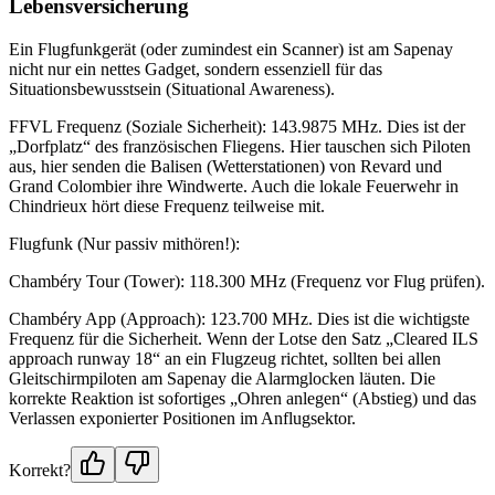
Lebensversicherung
Ein Flugfunkgerät (oder zumindest ein Scanner) ist am Sapenay
nicht nur ein nettes Gadget, sondern essenziell für das
Situationsbewusstsein (Situational Awareness).
FFVL Frequenz (Soziale Sicherheit): 143.9875 MHz. Dies ist der
„Dorfplatz“ des französischen Fliegens. Hier tauschen sich Piloten
aus, hier senden die Balisen (Wetterstationen) von Revard und
Grand Colombier ihre Windwerte. Auch die lokale Feuerwehr in
Chindrieux hört diese Frequenz teilweise mit.
Flugfunk (Nur passiv mithören!):
Chambéry Tour (Tower): 118.300 MHz (Frequenz vor Flug prüfen).
Chambéry App (Approach): 123.700 MHz. Dies ist die wichtigste
Frequenz für die Sicherheit. Wenn der Lotse den Satz „Cleared ILS
approach runway 18“ an ein Flugzeug richtet, sollten bei allen
Gleitschirmpiloten am Sapenay die Alarmglocken läuten. Die
korrekte Reaktion ist sofortiges „Ohren anlegen“ (Abstieg) und das
Verlassen exponierter Positionen im Anflugsektor.
Korrekt?