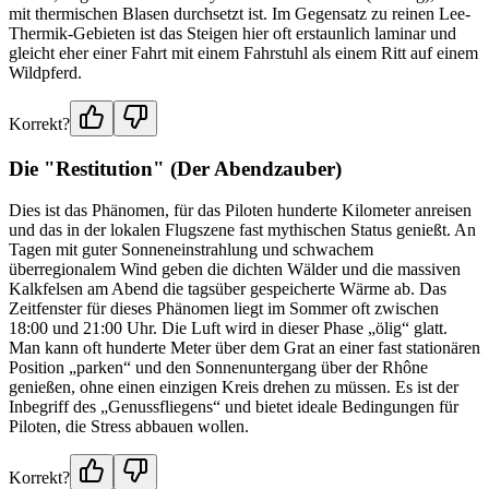
mit thermischen Blasen durchsetzt ist. Im Gegensatz zu reinen Lee-
Thermik-Gebieten ist das Steigen hier oft erstaunlich laminar und
gleicht eher einer Fahrt mit einem Fahrstuhl als einem Ritt auf einem
Wildpferd.
Korrekt?
Die "Restitution" (Der Abendzauber)
Dies ist das Phänomen, für das Piloten hunderte Kilometer anreisen
und das in der lokalen Flugszene fast mythischen Status genießt. An
Tagen mit guter Sonneneinstrahlung und schwachem
überregionalem Wind geben die dichten Wälder und die massiven
Kalkfelsen am Abend die tagsüber gespeicherte Wärme ab. Das
Zeitfenster für dieses Phänomen liegt im Sommer oft zwischen
18:00 und 21:00 Uhr. Die Luft wird in dieser Phase „ölig“ glatt.
Man kann oft hunderte Meter über dem Grat an einer fast stationären
Position „parken“ und den Sonnenuntergang über der Rhône
genießen, ohne einen einzigen Kreis drehen zu müssen. Es ist der
Inbegriff des „Genussfliegens“ und bietet ideale Bedingungen für
Piloten, die Stress abbauen wollen.
Korrekt?