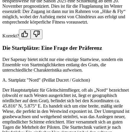
beispielsweise für die Saison 2025 eine Schließung ab dem 20.
November prognostiziert. Dies ist für die Flugplanung im Winter
essenziell: Der Zugang ist dann nur im Rahmen von „Hike & Fly“
möglich, wobei der Aufstieg meist von Chindrieux aus erfolgt und
entsprechende körperliche Fitness voraussetzt.
Korrekt?
Die Startplätze: Eine Frage der Präferenz
Der Sapenay bietet nicht nur eine einzige Startwiese, sondern ein
Ensemble von Startmöglichkeiten entlang des Grats, die
unterschiedliche Charakteristika aufweisen.
A. Startplatz "Nord" (Peillat Ducret / Guichon)
Der Hauptstartplatz für Gleitschirmflieger, oft als „Nord“ bezeichnet
(obwohl er nach Westen ausgerichtet ist, liegt er geographisch
nördlicher auf dem Grat), befindet sich bei den Koordinaten ca.
45.816° N, 5.875° E. Es handelt sich um eine breite, mäßig steile
Wiese, die perfekt in den Westwind exponiert ist. Der Untergrund ist
grasbewachsen und weitgehend steinfrei, was das Auslegen neuer,
empfindlicher Schirme erleichtert. Hier versammelt sich an guten
Tagen die Mehrheit der Piloten. Die Starttechnik variiert je nach