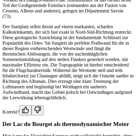
Teil der Großgemeinde Entrelacs (entstanden aus der Fusion von
Cessens, Albens und anderen), gelegen im Département Savoie
(73).
Der Startplatz selbst thront auf einem markanten, scharfen
Kalksteinkamm, der sich fast exakt in Nord-Süd-Richtung erstreckt.
Diese geologische Ausrichtung ist der fundamentale Schlüssel zur
Popularität des Ortes: Sie fungiert als perfekte Prallwand für die in
dieser Region vorherrschenden Westwinde und fängt die
thermischen Ablösungen, die von der nachmittäglichen
Sonneneinstrahlung auf den steilen Flanken generiert werden, mit
maximaler Effizienz ein. Die Topographie ist hierbei entscheidend
für die Flugcharakteristik: Während die Westseite steil und teils
felsdurchsetzt zur Chautagne abfällt, neigt sich die Ostseite sanfter in
Richtung des Albanais. Dies erzeugt eine klare Trennung der
Luftmassen und begünstigt bei Westlagen ein sauberes
Aufwindband, macht das Gebiet jedoch bei Ostwindlagen aufgrund
der Leewirkung lebensgefährlich.
Korrekt?
Der Lac du Bourget als thermodynamischer Motor
Man kann das Fluggebiet Sapenay nicht vollständig begreifen, ohne