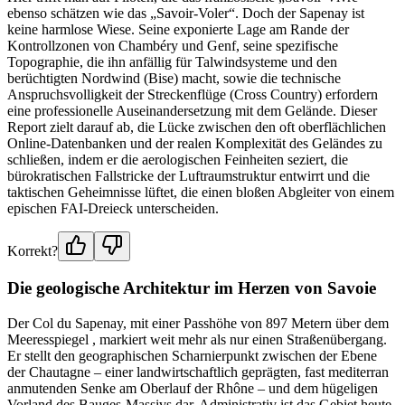
ebenso schätzen wie das „Savoir-Voler“. Doch der Sapenay ist
keine harmlose Wiese. Seine exponierte Lage am Rande der
Kontrollzonen von Chambéry und Genf, seine spezifische
Topographie, die ihn anfällig für Talwindsysteme und den
berüchtigten Nordwind (Bise) macht, sowie die technische
Anspruchsvolligkeit der Streckenflüge (Cross Country) erfordern
eine professionelle Auseinandersetzung mit dem Gelände. Dieser
Report zielt darauf ab, die Lücke zwischen den oft oberflächlichen
Online-Datenbanken und der realen Komplexität des Geländes zu
schließen, indem er die aerologischen Feinheiten seziert, die
bürokratischen Fallstricke der Luftraumstruktur entwirrt und die
taktischen Geheimnisse lüftet, die einen bloßen Abgleiter von einem
epischen FAI-Dreieck unterscheiden.
Korrekt?
Die geologische Architektur im Herzen von Savoie
Der Col du Sapenay, mit einer Passhöhe von 897 Metern über dem
Meeresspiegel , markiert weit mehr als nur einen Straßenübergang.
Er stellt den geographischen Scharnierpunkt zwischen der Ebene
der Chautagne – einer landwirtschaftlich geprägten, fast mediterran
anmutenden Senke am Oberlauf der Rhône – und dem hügeligen
Vorland des Bauges-Massivs dar. Administrativ ist das Gebiet heute