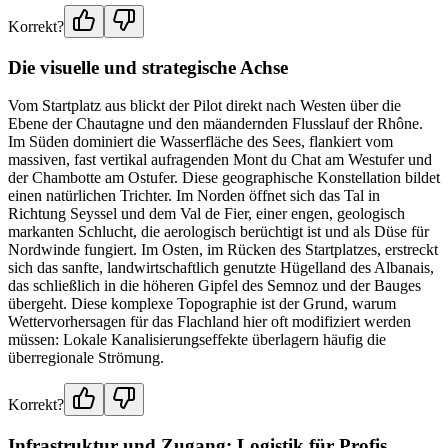
Korrekt?
Die visuelle und strategische Achse
Vom Startplatz aus blickt der Pilot direkt nach Westen über die
Ebene der Chautagne und den mäandernden Flusslauf der Rhône.
Im Süden dominiert die Wasserfläche des Sees, flankiert vom
massiven, fast vertikal aufragenden Mont du Chat am Westufer und
der Chambotte am Ostufer. Diese geographische Konstellation bildet
einen natürlichen Trichter. Im Norden öffnet sich das Tal in
Richtung Seyssel und dem Val de Fier, einer engen, geologisch
markanten Schlucht, die aerologisch berüchtigt ist und als Düse für
Nordwinde fungiert. Im Osten, im Rücken des Startplatzes, erstreckt
sich das sanfte, landwirtschaftlich genutzte Hügelland des Albanais,
das schließlich in die höheren Gipfel des Semnoz und der Bauges
übergeht. Diese komplexe Topographie ist der Grund, warum
Wettervorhersagen für das Flachland hier oft modifiziert werden
müssen: Lokale Kanalisierungseffekte überlagern häufig die
überregionale Strömung.
Korrekt?
Infrastruktur und Zugang: Logistik für Profis