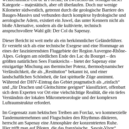
Kategorie – majestätisch, aber oft überlaufen. Doch nur wenige
Kilometer südwestlich, getrennt durch die geologische Barriere des
Bauges-Massivs und verbunden durch komplexe hydrologische und
aerologische Adern, existiert ein Juwel, das unter Kennern nicht als
bloße Alternative, sondern als die kultivierte, technisch
anspruchsvollere Wahl gilt: Der Col du Sapenay.
Dieser Bericht ist weit mehr als ein herkömmlicher Geländeführer.
Er versteht sich als eine technische Exegese und eine Hommage an
eines der faszinierendsten Fluggebiete der Region Auvergne-Rhône-
Alpes. Gelegen am nördlichen Ende des Lac du Bourget – des
größten natürlichen Sees Frankreichs – bietet der Sapenay eine
einzigartige Mischung aus thermischer Potenz, thermodynamischer
Verlässlichkeit, die als „Restitution“ bekannt ist, und einer
landschaftlichen Schönheit, die fast spirituelle Züge annimmt.
Während der DHV-Eintrag das Gebiet pragmatisch als „einfach“
und „für Drachen und Gleitschirme geeignet“ klassifiziert, offenbart
sich dem Experten vor Ort eine vielschichtige Realität, die ein tiefes
Verständnis der lokalen Mikrometeorologie und der komplexen
Luftraumstruktur erfordert.
Im Gegensatz zum hektischen Treiben am Forclaz, wo kommerzielle
Tandemunternehmen und Flugschulen den Rhythmus diktieren,
herrscht am Sapenay eine Atmosphäre der konzentrierten Ruhe.
Hier trifft man auf Piloten, die das französische „Savoir-Vivre“