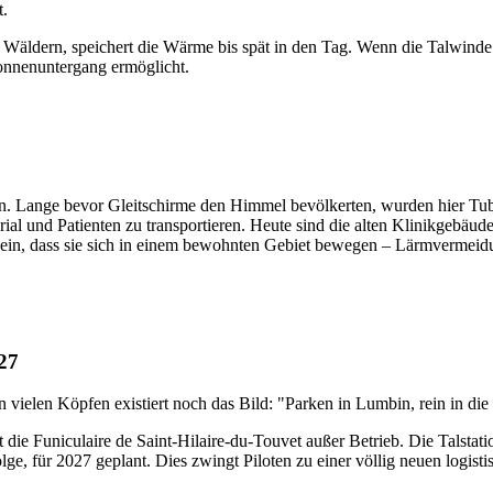
bt.
d Wäldern, speichert die Wärme bis spät in den Tag. Wenn die Talwind
onnenuntergang ermöglicht.
en. Lange bevor Gleitschirme den Himmel bevölkerten, wurden hier Tuber
rial und Patienten zu transportieren. Heute sind die alten Klinikgebä
t sein, dass sie sich in einem bewohnten Gebiet bewegen – Lärmvermeidun
27
 vielen Köpfen existiert noch das Bild: "Parken in Lumbin, rein in die B
die Funiculaire de Saint-Hilaire-du-Touvet außer Betrieb. Die Talsta
ge, für 2027 geplant. Dies zwingt Piloten zu einer völlig neuen logist