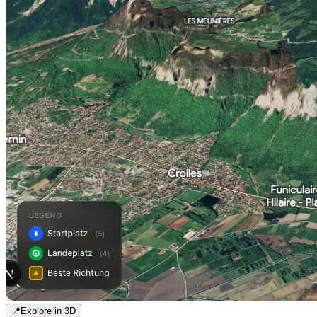
📍
Explore in 3D