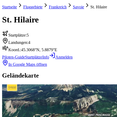
Startseite
Fluggebiete
Frankreich
Savoie
St. Hilaire
St. Hilaire
Startplätze:
5
Landungen:
4
Koord.:
45.3068
°N,
5.8879
°E
Piloten-Guide
Startplätze
Info
Anmelden
In Google Maps öffnen
Geländekarte