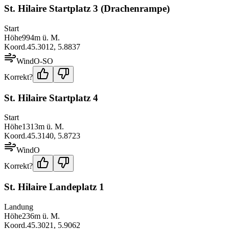
St. Hilaire Startplatz 3 (Drachenrampe)
Start
Höhe
994
m ü. M.
Koord.
45.3012
,
5.8837
Wind
O-SO
Korrekt?
St. Hilaire Startplatz 4
Start
Höhe
1313
m ü. M.
Koord.
45.3140
,
5.8723
Wind
O
Korrekt?
St. Hilaire Landeplatz 1
Landung
Höhe
236
m ü. M.
Koord.
45.3021
,
5.9062