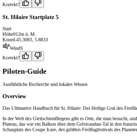
Korrekt?
St. Hilaire Startplatz 5
Start
Höhe
912
m ü. M.
Koord.
45.3083
,
5.8833
Wind
S
Korrekt?
Piloten-Guide
Ausführliche Recherche und lokales Wissen
Overview
Das Ultimative Handbuch für St. Hilaire: Der Heilige Gral des Freiflie
In der Welt des Gleitschirmfliegens gibt es Orte, die man besucht, un
Plateau, das wie ein Balkon über dem Grésivaudan-Tal in den französis
Schauplatz des Coupe Icare, des größten Freiflugfestivals des Planet