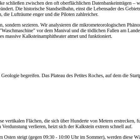
Lücke schließen zwischen den oft oberflächlichen Datenbankeinträgen –
ändert. Die historische Standseilbahn, einst die Lebensader des Gebi
, die Lufträume enger und die Piloten zahlreicher.
ben, sondern sezieren. Wir analysieren die mikrometeorologischen Phä
aschmaschine" vor dem Manival und die tödlichen Fallen am Landeplatz
ses massive Kalksteinamphitheater atmet und funktioniert.
Geologie begreifen. Das Plateau des Petites Roches, auf dem die Startplä
se vertikalen Flächen, die sich über Hunderte von Metern erstrecken, f
erdunstung verlieren, heizt sich der Kalkstein extrem schnell auf.
m Osten steigt (gegen 09:30 - 10:00 Uhr im Sommer), werden diese Wänd