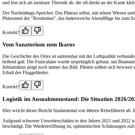
und löst sich als laminare Thermik ab, die oft direkt an der Kante kle
Der Nachmittags-Speicher: Das Plateau selbst, mit seinen Wiesen un
Phänomen der "Restitution", das butterweiche Abendflüge bis zum S
Korrekt?
Vom Sanatorium zum Ikarus
Die Geschichte des Ortes ist untrennbar mit der Luftqualität verbund
heilend galt. Die Funiculaire wurde ursprünglich gebaut, um Baumate
Infrastruktur prägt noch immer das Bild. Piloten sollten sich bewuss
Erhalt des Fluggeländes.
Korrekt?
Logistik im Ausnahmezustand: Die Situation 2026/20
Hier weicht dieser Bericht fundamental von älteren Reiseführern ab. In
Aufgrund schwerer Unwetterschäden in den Jahren 2021 und 2022 ist 
beschädigt. Die Wiedereröffnung ist, optimistischen Schätzungen zufol