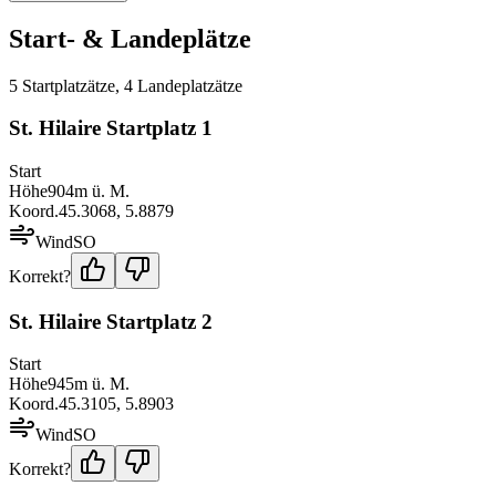
Start- & Landeplätze
5
Startplatz
ätze
,
4
Landeplatz
ätze
St. Hilaire Startplatz 1
Start
Höhe
904
m ü. M.
Koord.
45.3068
,
5.8879
Wind
SO
Korrekt?
St. Hilaire Startplatz 2
Start
Höhe
945
m ü. M.
Koord.
45.3105
,
5.8903
Wind
SO
Korrekt?