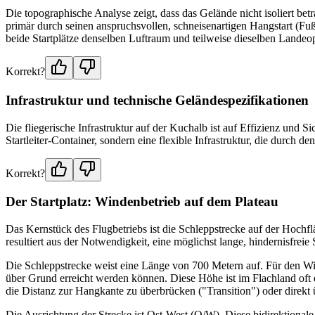
Die topographische Analyse zeigt, dass das Gelände nicht isoliert be
primär durch seinen anspruchsvollen, schneisenartigen Hangstart (Fußs
beide Startplätze denselben Luftraum und teilweise dieselben Landeo
Korrekt?
Infrastruktur und technische Geländespezifikationen
Die fliegerische Infrastruktur auf der Kuchalb ist auf Effizienz und
Startleiter-Container, sondern eine flexible Infrastruktur, die durch d
Korrekt?
Der Startplatz: Windenbetrieb auf dem Plateau
Das Kernstück des Flugbetriebs ist die Schleppstrecke auf der Hochfl
resultiert aus der Notwendigkeit, eine möglichst lange, hindernisfreie
Die Schleppstrecke weist eine Länge von 700 Metern auf. Für den Wi
über Grund erreicht werden können. Diese Höhe ist im Flachland oft
die Distanz zur Hangkante zu überbrücken ("Transition") oder direkt
Die Ausrichtung der Strecke ist Ost-West (O/W). Diese bidirektionale 