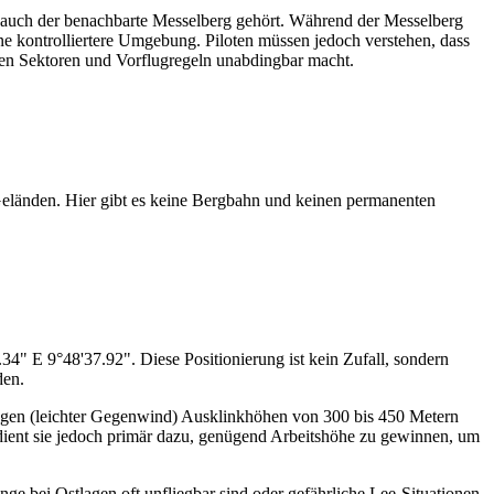
dem auch der benachbarte Messelberg gehört. Während der Messelberg
eine kontrolliertere Umgebung. Piloten müssen jedoch verstehen, dass
igen Sektoren und Vorflugregeln unabdingbar macht.
n Geländen. Hier gibt es keine Bergbahn und keinen permanenten
34" E 9°48'37.92". Diese Positionierung ist kein Zufall, sondern
nden.
ungen (leichter Gegenwind) Ausklinkhöhen von 300 bis 450 Metern
dient sie jedoch primär dazu, genügend Arbeitshöhe zu gewinnen, um
nge bei Ostlagen oft unfliegbar sind oder gefährliche Lee-Situationen