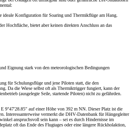
amental:
 die ideale Konfiguration für Soaring und Thermikflüge am Hang.
der Hochfläche, bietet aber keinen direkten Anschluss an das
it und Eignung stark von den meteorologischen Bedingungen
ng für Schulungsflüge und jene Piloten statt, die den
. Da die Wiese selbst oft als Thermiktrigger fungiert, kann der
betrieb (ausgelegte Seile, startende Piloten) nicht zu gefährden.
 E 9°47'28.85" auf einer Höhe von 392 m NN. Dieser Platz ist die
assen. Interessanterweise vermerkt die DHV-Datenbank für Hängegleiter
winkel anspruchsvoll sein kann – sei es durch Hindernisse im
eplatz oft das Ende des Flugtages oder eine längere Rückholaktion,