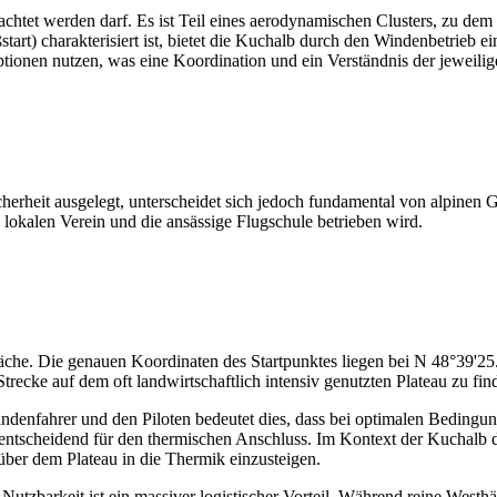
trachtet werden darf. Es ist Teil eines aerodynamischen Clusters, zu 
tart) charakterisiert ist, bietet die Kuchalb durch den Windenbetrieb 
ptionen nutzen, was eine Koordination und ein Verständnis der jeweil
 Sicherheit ausgelegt, unterscheidet sich jedoch fundamental von alpine
en lokalen Verein und die ansässige Flugschule betrieben wird.
äche. Die genauen Koordinaten des Startpunktes liegen bei N 48°39'25.
 Strecke auf dem oft landwirtschaftlich intensiv genutzten Plateau zu fi
ndenfahrer und den Piloten bedeutet dies, dass bei optimalen Beding
 entscheidend für den thermischen Anschluss. Im Kontext der Kuchalb 
 über dem Plateau in die Thermik einzusteigen.
Nutzbarkeit ist ein massiver logistischer Vorteil. Während reine Westhä