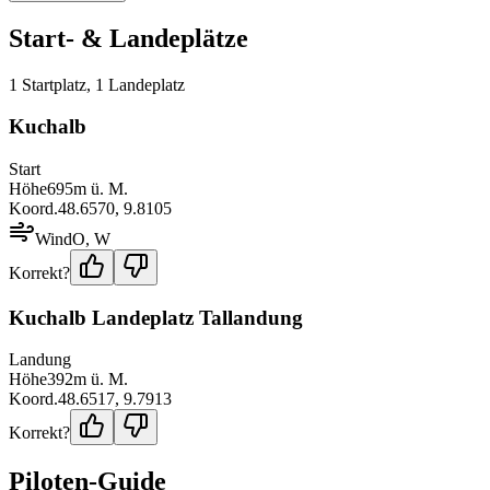
Start- & Landeplätze
1
Startplatz
,
1
Landeplatz
Kuchalb
Start
Höhe
695
m ü. M.
Koord.
48.6570
,
9.8105
Wind
O, W
Korrekt?
Kuchalb Landeplatz Tallandung
Landung
Höhe
392
m ü. M.
Koord.
48.6517
,
9.7913
Korrekt?
Piloten-Guide