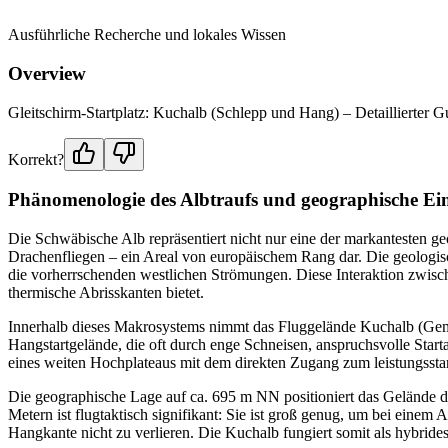
Ausführliche Recherche und lokales Wissen
Overview
Gleitschirm-Startplatz: Kuchalb (Schlepp und Hang) – Detaillierter Gu
Korrekt?
Phänomenologie des Albtraufs und geographische E
Die Schwäbische Alb repräsentiert nicht nur eine der markantesten ge
Drachenfliegen – ein Areal von europäischem Rang dar. Die geologisch
die vorherrschenden westlichen Strömungen. Diese Interaktion zwis
thermische Abrisskanten bietet.
Innerhalb dieses Makrosystems nimmt das Fluggelände Kuchalb (Gema
Hangstartgelände, die oft durch enge Schneisen, anspruchsvolle Star
eines weiten Hochplateaus mit dem direkten Zugang zum leistungsst
Die geographische Lage auf ca. 695 m NN positioniert das Gelände d
Metern ist flugtaktisch signifikant: Sie ist groß genug, um bei eine
Hangkante nicht zu verlieren. Die Kuchalb fungiert somit als hybrid