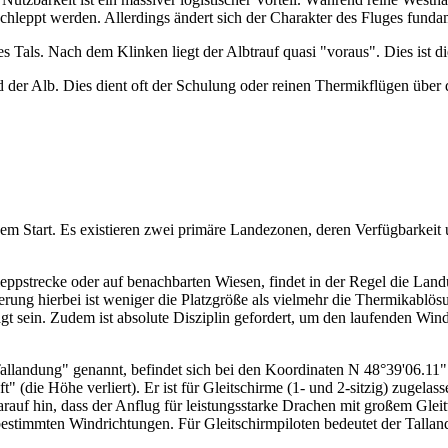
chleppt werden. Allerdings ändert sich der Charakter des Fluges fund
des Tals. Nach dem Klinken liegt der Albtrauf quasi "voraus". Dies ist
nd der Alb. Dies dient oft der Schulung oder reinen Thermikflügen über 
dem Start. Es existieren zwei primäre Landezonen, deren Verfügbarke
eppstrecke oder auf benachbarten Wiesen, findet in der Regel die Landu
g hierbei ist weniger die Platzgröße als vielmehr die Thermikablösung
sein. Zudem ist absolute Disziplin gefordert, um den laufenden Winden
Tallandung" genannt, befindet sich bei den Koordinaten N 48°39'06.11"
" (die Höhe verliert). Er ist für Gleitschirme (1- und 2-sitzig) zugel
rauf hin, dass der Anflug für leistungsstarke Drachen mit großem Gleit
stimmten Windrichtungen. Für Gleitschirmpiloten bedeutet der Talland