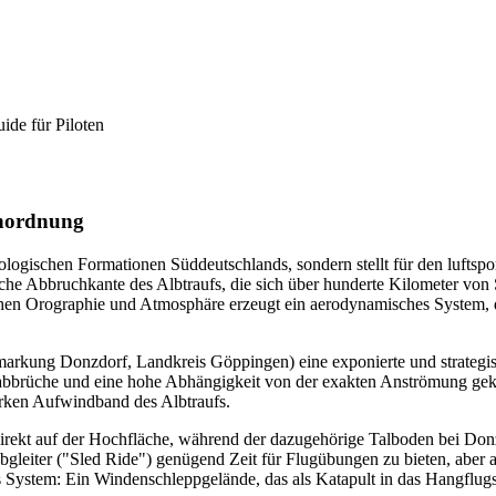
ide für Piloten
inordnung
ologischen Formationen Süddeutschlands, sondern stellt für den luftspor
e Abbruchkante des Albtraufs, die sich über hunderte Kilometer von Sü
chen Orographie und Atmosphäre erzeugt ein aerodynamisches System,
rkung Donzdorf, Landkreis Göppingen) eine exponierte und strategisc
tabbrüche und eine hohe Abhängigkeit von der exakten Anströmung geken
arken Aufwindband des Albtraufs.
irekt auf der Hochfläche, während der dazugehörige Talboden bei Don
m Abgleiter ("Sled Ride") genügend Zeit für Flugübungen zu bieten, abe
es System: Ein Windenschleppgelände, das als Katapult in das Hangflu