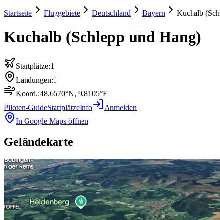
Startseite
Fluggebiete
Deutschland
Bayern
Kuchalb (Sch
Kuchalb (Schlepp und Hang)
Startplätze:
1
Landungen:
1
Koord.:
48.6570
°N,
9.8105
°E
Piloten-Guide
Startplätze
Info
Anmelden
In Google Maps öffnen
Geländekarte