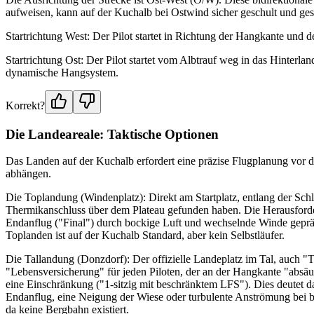
aufweisen, kann auf der Kuchalb bei Ostwind sicher geschult und ges
Startrichtung West: Der Pilot startet in Richtung der Hangkante und 
Startrichtung Ost: Der Pilot startet vom Albtrauf weg in das Hinterla
dynamische Hangsystem.
Korrekt?
Die Landeareale: Taktische Optionen
Das Landen auf der Kuchalb erfordert eine präzise Flugplanung vor 
abhängen.
Die Toplandung (Windenplatz): Direkt am Startplatz, entlang der Schl
Thermikanschluss über dem Plateau gefunden haben. Die Herausforderun
Endanflug ("Final") durch bockige Luft und wechselnde Winde geprägt 
Toplanden ist auf der Kuchalb Standard, aber kein Selbstläufer.
Die Tallandung (Donzdorf): Der offizielle Landeplatz im Tal, auch "
"Lebensversicherung" für jeden Piloten, der an der Hangkante "absäuft
eine Einschränkung ("1-sitzig mit beschränktem LFS"). Dies deutet da
Endanflug, eine Neigung der Wiese oder turbulente Anströmung bei be
da keine Bergbahn existiert.