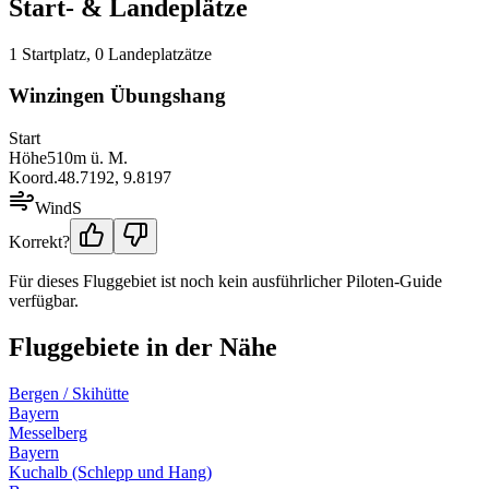
Start- & Landeplätze
1
Startplatz
,
0
Landeplatz
ätze
Winzingen Übungshang
Start
Höhe
510
m ü. M.
Koord.
48.7192
,
9.8197
Wind
S
Korrekt?
Für dieses Fluggebiet ist noch kein ausführlicher Piloten-Guide
verfügbar.
Fluggebiete in der Nähe
Bergen / Skihütte
Bayern
Messelberg
Bayern
Kuchalb (Schlepp und Hang)