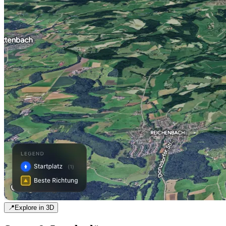
📍
Explore in 3D