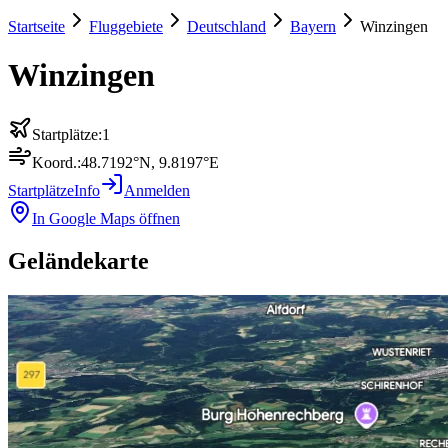
Startseite
Fluggebiete
Deutschland
Bayern
Winzingen
Winzingen
Startplätze:
1
Koord.:
48.7192
°N,
9.8197
°E
Startplätze
Info
Anmelden
In Google Maps öffnen
Geländekarte