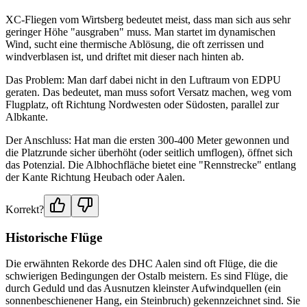
XC-Fliegen vom Wirtsberg bedeutet meist, dass man sich aus sehr
geringer Höhe "ausgraben" muss. Man startet im dynamischen
Wind, sucht eine thermische Ablösung, die oft zerrissen und
windverblasen ist, und driftet mit dieser nach hinten ab.
Das Problem: Man darf dabei nicht in den Luftraum von EDPU
geraten. Das bedeutet, man muss sofort Versatz machen, weg vom
Flugplatz, oft Richtung Nordwesten oder Südosten, parallel zur
Albkante.
Der Anschluss: Hat man die ersten 300-400 Meter gewonnen und
die Platzrunde sicher überhöht (oder seitlich umflogen), öffnet sich
das Potenzial. Die Albhochfläche bietet eine "Rennstrecke" entlang
der Kante Richtung Heubach oder Aalen.
Korrekt?
Historische Flüge
Die erwähnten Rekorde des DHC Aalen sind oft Flüge, die die
schwierigen Bedingungen der Ostalb meistern. Es sind Flüge, die
durch Geduld und das Ausnutzen kleinster Aufwindquellen (ein
sonnenbeschienener Hang, ein Steinbruch) gekennzeichnet sind. Sie