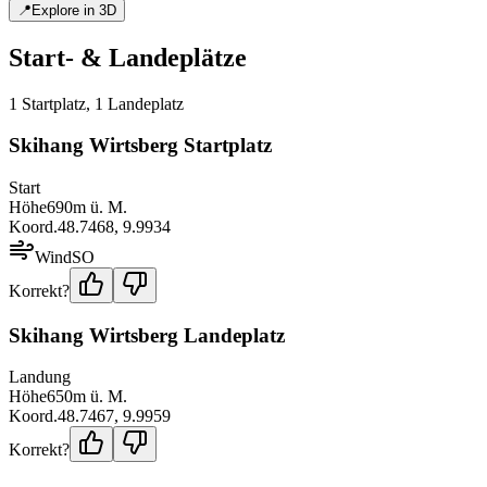
📍
Explore in 3D
Start- & Landeplätze
1
Startplatz
,
1
Landeplatz
Skihang Wirtsberg Startplatz
Start
Höhe
690
m ü. M.
Koord.
48.7468
,
9.9934
Wind
SO
Korrekt?
Skihang Wirtsberg Landeplatz
Landung
Höhe
650
m ü. M.
Koord.
48.7467
,
9.9959
Korrekt?