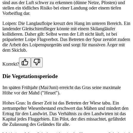
sind aus der Luft schwer zu erkennen (dünne Netze, Pfosten) und
stellen ein tödliches Risiko bei einer Landung oder einem tiefen
Vorbeiflug dar.
Loipen: Die Langlaufloipe kreuzt den Hang im unteren Bereich. Ein
landender Gleitschirmflieger könnte mit einem Skilangläufer
kollidieren. Daher gilt: Selbst wenn der Lift nicht läuft, ist bei
präparierter Loipe Flugverbot. Das Betreten der Spur zerstört zudem
die Arbeit des Loipenspurgeräts und sorgt für massiven Ärger mit
dem Skiclub.
Korrekt?
Die Vegetationsperiode
Im späten Frühjahr (Mai/Juni) erreicht das Gras seine maximale
Höhe vor der Mahd ("Heuet").
Hohes Gras: In dieser Zeit ist das Betreten der Wiese tabu. Ein
zertrampelter Wiesenbestand erschwert das Mähen und mindert den
Ertrag für den Landwirt. Das Verhältnis zu den Landwirten ist das
Kapital jedes Fluggebiets. Ein Pilot, der dies missachtet, gefährdet
die Zulassung des Geländes für alle.