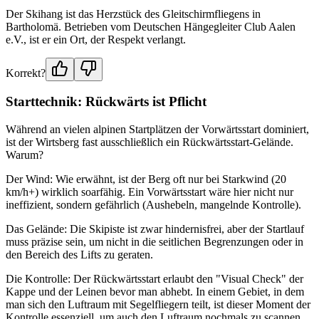
Der Skihang ist das Herzstück des Gleitschirmfliegens in
Bartholomä. Betrieben vom Deutschen Hängegleiter Club Aalen
e.V., ist er ein Ort, der Respekt verlangt.
Korrekt?
Starttechnik: Rückwärts ist Pflicht
Während an vielen alpinen Startplätzen der Vorwärtsstart dominiert,
ist der Wirtsberg fast ausschließlich ein Rückwärtsstart-Gelände.
Warum?
Der Wind: Wie erwähnt, ist der Berg oft nur bei Starkwind (20
km/h+) wirklich soarfähig. Ein Vorwärtsstart wäre hier nicht nur
ineffizient, sondern gefährlich (Aushebeln, mangelnde Kontrolle).
Das Gelände: Die Skipiste ist zwar hindernisfrei, aber der Startlauf
muss präzise sein, um nicht in die seitlichen Begrenzungen oder in
den Bereich des Lifts zu geraten.
Die Kontrolle: Der Rückwärtsstart erlaubt den "Visual Check" der
Kappe und der Leinen bevor man abhebt. In einem Gebiet, in dem
man sich den Luftraum mit Segelfliegern teilt, ist dieser Moment der
Kontrolle essenziell, um auch den Luftraum nochmals zu scannen.