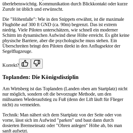
überlebenswichtig. Kommunikation durch Blickkontakt oder kurze
Zurufe ist üblich und erwünscht.
Die "Höhenfalle": Wie in den Snippets erwähnt, ist die maximale
Flughöhe auf 300 ft GND (ca. 90m) begrenzt. Das ist extrem
niedrig. Viele Piloten unterschätzen, wie schnell ein moderner
Schirm im dynamischen Aufwind diese Höhe erreicht. Es gibt keine
physische Barriere, aber die psychologische muss stehen. Ein
Überschreiten bringt den Piloten direkt in den Anflugsektor der
Segelflugzeuge.
Korrekt?
Toplanden: Die Königsdisziplin
Am Wirtsberg ist das Toplanden (Landen oben am Startplatz) nicht
nur möglich, sondern oft die bevorzugte Methode, um den
mühsamen Wiederaufstieg zu Fuß (denn der Lift läuft für Flieger
nicht) zu vermeiden.
Technik: Man nähert sich dem Startplatz von der Seite oder von
vorne, lässt sich im Aufwind "parken" und baut dann durch
dosierten Bremseinsatz oder "Ohren anlegen" Höhe ab, bis man
sanft aufsetzt.