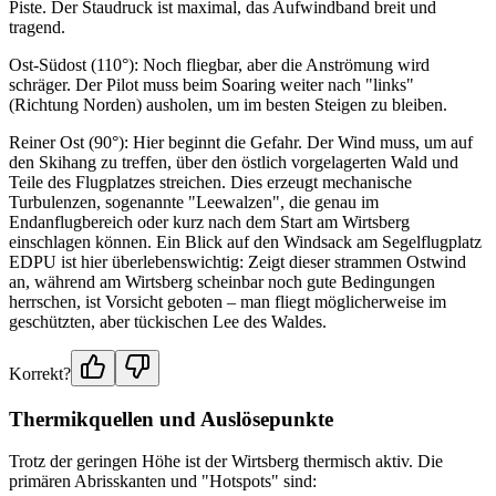
Piste. Der Staudruck ist maximal, das Aufwindband breit und
tragend.
Ost-Südost (110°): Noch fliegbar, aber die Anströmung wird
schräger. Der Pilot muss beim Soaring weiter nach "links"
(Richtung Norden) ausholen, um im besten Steigen zu bleiben.
Reiner Ost (90°): Hier beginnt die Gefahr. Der Wind muss, um auf
den Skihang zu treffen, über den östlich vorgelagerten Wald und
Teile des Flugplatzes streichen. Dies erzeugt mechanische
Turbulenzen, sogenannte "Leewalzen", die genau im
Endanflugbereich oder kurz nach dem Start am Wirtsberg
einschlagen können. Ein Blick auf den Windsack am Segelflugplatz
EDPU ist hier überlebenswichtig: Zeigt dieser strammen Ostwind
an, während am Wirtsberg scheinbar noch gute Bedingungen
herrschen, ist Vorsicht geboten – man fliegt möglicherweise im
geschützten, aber tückischen Lee des Waldes.
Korrekt?
Thermikquellen und Auslösepunkte
Trotz der geringen Höhe ist der Wirtsberg thermisch aktiv. Die
primären Abrisskanten und "Hotspots" sind: