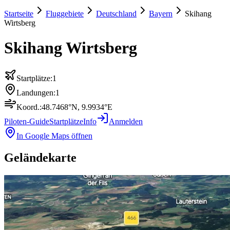
Startseite
Fluggebiete
Deutschland
Bayern
Skihang
Wirtsberg
Skihang Wirtsberg
Startplätze:
1
Landungen:
1
Koord.:
48.7468
°N,
9.9934
°E
Piloten-Guide
Startplätze
Info
Anmelden
In Google Maps öffnen
Geländekarte