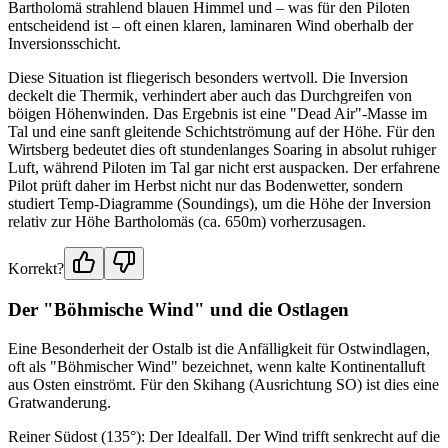
Bartholomä strahlend blauen Himmel und – was für den Piloten
entscheidend ist – oft einen klaren, laminaren Wind oberhalb der
Inversionsschicht.
Diese Situation ist fliegerisch besonders wertvoll. Die Inversion
deckelt die Thermik, verhindert aber auch das Durchgreifen von
böigen Höhenwinden. Das Ergebnis ist eine "Dead Air"-Masse im
Tal und eine sanft gleitende Schichtströmung auf der Höhe. Für den
Wirtsberg bedeutet dies oft stundenlanges Soaring in absolut ruhiger
Luft, während Piloten im Tal gar nicht erst auspacken. Der erfahrene
Pilot prüft daher im Herbst nicht nur das Bodenwetter, sondern
studiert Temp-Diagramme (Soundings), um die Höhe der Inversion
relativ zur Höhe Bartholomäs (ca. 650m) vorherzusagen.
Korrekt?
Der "Böhmische Wind" und die Ostlagen
Eine Besonderheit der Ostalb ist die Anfälligkeit für Ostwindlagen,
oft als "Böhmischer Wind" bezeichnet, wenn kalte Kontinentalluft
aus Osten einströmt. Für den Skihang (Ausrichtung SO) ist dies eine
Gratwanderung.
Reiner Südost (135°): Der Idealfall. Der Wind trifft senkrecht auf die