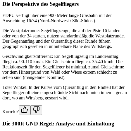
Die Perspektive des Segelfliegers
EDPU verfügt über eine 900 Meter lange Grasbahn mit der
Ausrichtung 16/34 (Nord-Nordwest / Süd-Südost).
Die Westplatzrunde: Segelflugzeuge, die auf der Piste 16 landen
oder von der 34 starten, nutzen standardmäßig die Westplatzrunde.
Der Gegenanflug und der Queranflug dieser Runde führen
geographisch gesehen in unmittelbare Nähe des Wirtsbergs.
Geschwindigkeitsdifferenz: Ein Segelflugzeug im Landeanflug
fliegt ca. 90-110 km/h. Ein Gleitschirm fliegt ca. 35-40 km/h. Die
Reaktionszeit für den Segelflieger ist minimal, zumal Gleitschirme
vor dem Hintergrund von Wald oder Wiese extrem schlecht zu
sehen sind (mangelnder Kontrast).
Toter Winkel: In der Kurve vom Queranflug in den Endteil hat der
Segelflieger oft eine eingeschränkte Sicht nach unten innen – genau
dort, wo am Wirtsberg gesoart wird.
Korrekt?
Die 300ft GND Regel: Analyse und Einhaltung