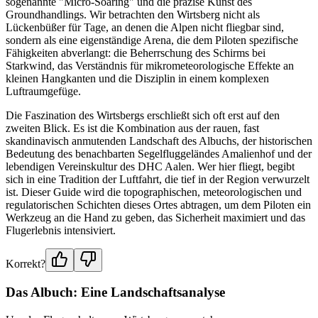
sogenannte "Micro-Soaring" und die präzise Kunst des
Groundhandlings. Wir betrachten den Wirtsberg nicht als
Lückenbüßer für Tage, an denen die Alpen nicht fliegbar sind,
sondern als eine eigenständige Arena, die dem Piloten spezifische
Fähigkeiten abverlangt: die Beherrschung des Schirms bei
Starkwind, das Verständnis für mikrometeorologische Effekte an
kleinen Hangkanten und die Disziplin in einem komplexen
Luftraumgefüge.
Die Faszination des Wirtsbergs erschließt sich oft erst auf den
zweiten Blick. Es ist die Kombination aus der rauen, fast
skandinavisch anmutenden Landschaft des Albuchs, der historischen
Bedeutung des benachbarten Segelfluggeländes Amalienhof und der
lebendigen Vereinskultur des DHC Aalen. Wer hier fliegt, begibt
sich in eine Tradition der Luftfahrt, die tief in der Region verwurzelt
ist. Dieser Guide wird die topographischen, meteorologischen und
regulatorischen Schichten dieses Ortes abtragen, um dem Piloten ein
Werkzeug an die Hand zu geben, das Sicherheit maximiert und das
Flugerlebnis intensiviert.
Korrekt?
Das Albuch: Eine Landschaftsanalyse