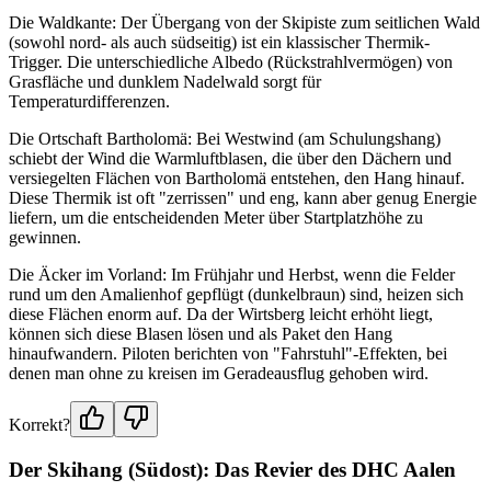
Die Waldkante: Der Übergang von der Skipiste zum seitlichen Wald
(sowohl nord- als auch südseitig) ist ein klassischer Thermik-
Trigger. Die unterschiedliche Albedo (Rückstrahlvermögen) von
Grasfläche und dunklem Nadelwald sorgt für
Temperaturdifferenzen.
Die Ortschaft Bartholomä: Bei Westwind (am Schulungshang)
schiebt der Wind die Warmluftblasen, die über den Dächern und
versiegelten Flächen von Bartholomä entstehen, den Hang hinauf.
Diese Thermik ist oft "zerrissen" und eng, kann aber genug Energie
liefern, um die entscheidenden Meter über Startplatzhöhe zu
gewinnen.
Die Äcker im Vorland: Im Frühjahr und Herbst, wenn die Felder
rund um den Amalienhof gepflügt (dunkelbraun) sind, heizen sich
diese Flächen enorm auf. Da der Wirtsberg leicht erhöht liegt,
können sich diese Blasen lösen und als Paket den Hang
hinaufwandern. Piloten berichten von "Fahrstuhl"-Effekten, bei
denen man ohne zu kreisen im Geradeausflug gehoben wird.
Korrekt?
Der Skihang (Südost): Das Revier des DHC Aalen