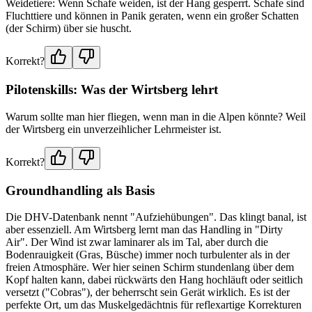
Weidetiere: Wenn Schafe weiden, ist der Hang gesperrt. Schafe sind
Fluchttiere und können in Panik geraten, wenn ein großer Schatten
(der Schirm) über sie huscht.
Korrekt?
Pilotenskills: Was der Wirtsberg lehrt
Warum sollte man hier fliegen, wenn man in die Alpen könnte? Weil
der Wirtsberg ein unverzeihlicher Lehrmeister ist.
Korrekt?
Groundhandling als Basis
Die DHV-Datenbank nennt "Aufziehübungen". Das klingt banal, ist
aber essenziell. Am Wirtsberg lernt man das Handling in "Dirty
Air". Der Wind ist zwar laminarer als im Tal, aber durch die
Bodenrauigkeit (Gras, Büsche) immer noch turbulenter als in der
freien Atmosphäre. Wer hier seinen Schirm stundenlang über dem
Kopf halten kann, dabei rückwärts den Hang hochläuft oder seitlich
versetzt ("Cobras"), der beherrscht sein Gerät wirklich. Es ist der
perfekte Ort, um das Muskelgedächtnis für reflexartige Korrekturen