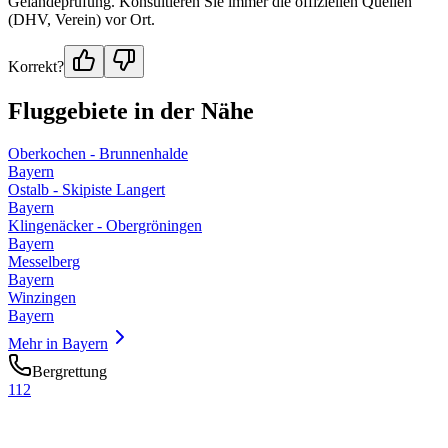
Geländeprüfung. Konsultieren Sie immer die offiziellen Quellen
(DHV, Verein) vor Ort.
Korrekt?
Fluggebiete in der Nähe
Oberkochen - Brunnenhalde
Bayern
Ostalb - Skipiste Langert
Bayern
Klingenäcker - Obergröningen
Bayern
Messelberg
Bayern
Winzingen
Bayern
Mehr in
Bayern
Bergrettung
112