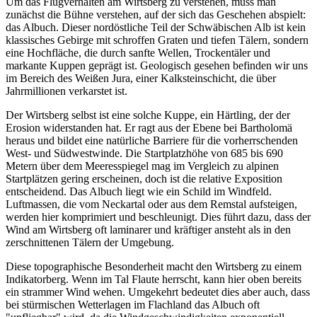
Um das Flugverhalten am Wirtsberg zu verstehen, muss man
zunächst die Bühne verstehen, auf der sich das Geschehen abspielt:
das Albuch. Dieser nordöstliche Teil der Schwäbischen Alb ist kein
klassisches Gebirge mit schroffen Graten und tiefen Tälern, sondern
eine Hochfläche, die durch sanfte Wellen, Trockentäler und
markante Kuppen geprägt ist. Geologisch gesehen befinden wir uns
im Bereich des Weißen Jura, einer Kalksteinschicht, die über
Jahrmillionen verkarstet ist.
Der Wirtsberg selbst ist eine solche Kuppe, ein Härtling, der der
Erosion widerstanden hat. Er ragt aus der Ebene bei Bartholomä
heraus und bildet eine natürliche Barriere für die vorherrschenden
West- und Südwestwinde. Die Startplatzhöhe von 685 bis 690
Metern über dem Meeresspiegel mag im Vergleich zu alpinen
Startplätzen gering erscheinen, doch ist die relative Exposition
entscheidend. Das Albuch liegt wie ein Schild im Windfeld.
Luftmassen, die vom Neckartal oder aus dem Remstal aufsteigen,
werden hier komprimiert und beschleunigt. Dies führt dazu, dass der
Wind am Wirtsberg oft laminarer und kräftiger ansteht als in den
zerschnittenen Tälern der Umgebung.
Diese topographische Besonderheit macht den Wirtsberg zu einem
Indikatorberg. Wenn im Tal Flaute herrscht, kann hier oben bereits
ein strammer Wind wehen. Umgekehrt bedeutet dies aber auch, dass
bei stürmischen Wetterlagen im Flachland das Albuch oft