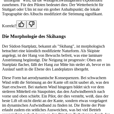
"unfliegbar" wird, da die Windgeschwindigkeiten exponentiell
zunehmen. Für den Piloten bedeutet dies: Der Wetterbericht für
Stuttgart oder Ulm ist nur ein grober Anhaltspunkt; die lokale
Topographie des Albuchs modifiziert die Strömung signifikant.
Korrekt?
Die Morphologie des Skihangs
Der Südost-Startplatz, bekannt als "Skihang", ist morphologisch
betrachtet eine künstlich modifizierte Naturform. Als Skipiste
angelegt, ist der Hang von Bewuchs befreit, was eine laminare
Anströmung begünstigt. Die Neigung ist progressiv: Oben am
Startplatz flacher, fällt der Hang zur Mitte hin steiler ab, bevor er im
Auslauf sanft in die Ebene des Landeplatzes übergeht.
Diese Form hat aerodynamische Konsequenzen. Bei schwachem
Wind reißt die Strömung an der Kante oft nicht sauber ab, was den
Start erschwert. Bei starkem Wind hingegen bildet sich vor dem
steileren Mittelteil ein Staupolster, das den Aufwindbereich nach
vorne und oben schiebt. Ein Pilot, der dies versteht, weiß, dass der
beste Lift oft nicht direkt an der Kante, sondern etwas vorgelagert
im dynamischen Aufwindband zu finden ist. Die Breite der Piste
erlaubt zudem ein seitliches Ausweichen, was bei viel Betrieb