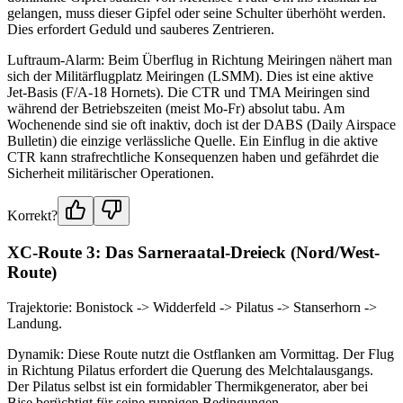
gelangen, muss dieser Gipfel oder seine Schulter überhöht werden.
Dies erfordert Geduld und sauberes Zentrieren.
Luftraum-Alarm: Beim Überflug in Richtung Meiringen nähert man
sich der Militärflugplatz Meiringen (LSMM). Dies ist eine aktive
Jet-Basis (F/A-18 Hornets). Die CTR und TMA Meiringen sind
während der Betriebszeiten (meist Mo-Fr) absolut tabu. Am
Wochenende sind sie oft inaktiv, doch ist der DABS (Daily Airspace
Bulletin) die einzige verlässliche Quelle. Ein Einflug in die aktive
CTR kann strafrechtliche Konsequenzen haben und gefährdet die
Sicherheit militärischer Operationen.
Korrekt?
XC-Route 3: Das Sarneraatal-Dreieck (Nord/West-
Route)
Trajektorie: Bonistock -> Widderfeld -> Pilatus -> Stanserhorn ->
Landung.
Dynamik: Diese Route nutzt die Ostflanken am Vormittag. Der Flug
in Richtung Pilatus erfordert die Querung des Melchtalausgangs.
Der Pilatus selbst ist ein formidabler Thermikgenerator, aber bei
Bise berüchtigt für seine ruppigen Bedingungen.