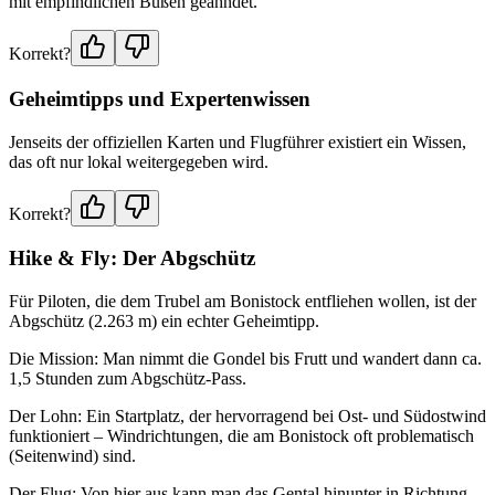
mit empfindlichen Bußen geahndet.
Korrekt?
Geheimtipps und Expertenwissen
Jenseits der offiziellen Karten und Flugführer existiert ein Wissen,
das oft nur lokal weitergegeben wird.
Korrekt?
Hike & Fly: Der Abgschütz
Für Piloten, die dem Trubel am Bonistock entfliehen wollen, ist der
Abgschütz (2.263 m) ein echter Geheimtipp.
Die Mission: Man nimmt die Gondel bis Frutt und wandert dann ca.
1,5 Stunden zum Abgschütz-Pass.
Der Lohn: Ein Startplatz, der hervorragend bei Ost- und Südostwind
funktioniert – Windrichtungen, die am Bonistock oft problematisch
(Seitenwind) sind.
Der Flug: Von hier aus kann man das Gental hinunter in Richtung