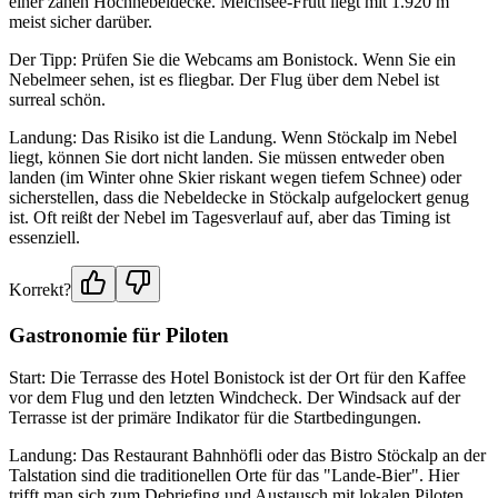
einer zähen Hochnebeldecke. Melchsee-Frutt liegt mit 1.920 m
meist sicher darüber.
Der Tipp: Prüfen Sie die Webcams am Bonistock. Wenn Sie ein
Nebelmeer sehen, ist es fliegbar. Der Flug über dem Nebel ist
surreal schön.
Landung: Das Risiko ist die Landung. Wenn Stöckalp im Nebel
liegt, können Sie dort nicht landen. Sie müssen entweder oben
landen (im Winter ohne Skier riskant wegen tiefem Schnee) oder
sicherstellen, dass die Nebeldecke in Stöckalp aufgelockert genug
ist. Oft reißt der Nebel im Tagesverlauf auf, aber das Timing ist
essenziell.
Korrekt?
Gastronomie für Piloten
Start: Die Terrasse des Hotel Bonistock ist der Ort für den Kaffee
vor dem Flug und den letzten Windcheck. Der Windsack auf der
Terrasse ist der primäre Indikator für die Startbedingungen.
Landung: Das Restaurant Bahnhöfli oder das Bistro Stöckalp an der
Talstation sind die traditionellen Orte für das "Lande-Bier". Hier
trifft man sich zum Debriefing und Austausch mit lokalen Piloten.