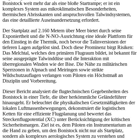
Bonistock weit mehr dar als eine bloße Startrampe; er ist ein
komplexes System aus mikroklimatischen Besonderheiten,
thermischen Abrisskanten und anspruchsvollen Talwindsystemen,
das eine detaillierte Auseinandersetzung erfordert.
Der Startplatz auf 2.160 Metern über Meer bietet durch seine
Exponiertheit und die N-NO-Ausrichtung eine ideale Plattform für
den Einstieg in die Thermik, noch bevor die Talinversionen der
tieferen Lagen aufgelöst sind. Doch diese Prominenz birgt Risiken:
Das Melchtal, welches den primären Flugraum bildet, ist bekannt für
seine ausgeprägte Talwinddüse und die Interaktion mit
überregionalen Winden wie der Bise. Die Nähe zu militärischen
Sperrzonen in Alpnach und Meiringen sowie strikte
Wildschutzauflagen verlangen vom Piloten ein Höchstmaß an
Disziplin und Vorbereitung.
Dieser Bericht analysiert die flugtechnischen Gegebenheiten des
Bonistock in einer Tiefe, die über herkömmliche Geländeführer
hinausgeht. Er beleuchtet die physikalischen Gesetzmäßigkeiten der
lokalen Luftmassenbewegungen, dekonstruiert die logistischen
Ketten für eine effiziente Flugplanung und bewertet das
Streckenflugpotential (XC) unter Berücksichtigung der kritischen
Sicherheitsmargen. Ziel ist es, dem Piloten ein Instrumentarium an
die Hand zu geben, um den Bonistock nicht nur als Startplatz,
sondern als komplexes aerologisches System zu verstehen und