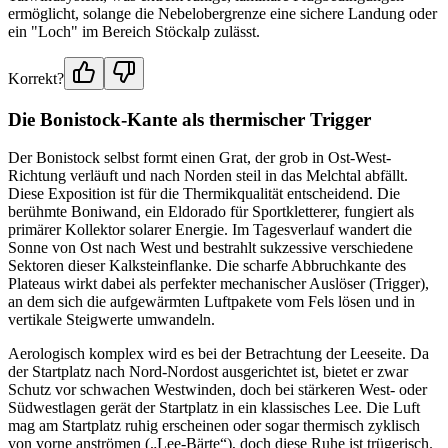
ermöglicht, solange die Nebelobergrenze eine sichere Landung oder
ein "Loch" im Bereich Stöckalp zulässt.
Korrekt?
Die Bonistock-Kante als thermischer Trigger
Der Bonistock selbst formt einen Grat, der grob in Ost-West-
Richtung verläuft und nach Norden steil in das Melchtal abfällt.
Diese Exposition ist für die Thermikqualität entscheidend. Die
berühmte Boniwand, ein Eldorado für Sportkletterer, fungiert als
primärer Kollektor solarer Energie. Im Tagesverlauf wandert die
Sonne von Ost nach West und bestrahlt sukzessive verschiedene
Sektoren dieser Kalksteinflanke. Die scharfe Abbruchkante des
Plateaus wirkt dabei als perfekter mechanischer Auslöser (Trigger),
an dem sich die aufgewärmten Luftpakete vom Fels lösen und in
vertikale Steigwerte umwandeln.
Aerologisch komplex wird es bei der Betrachtung der Leeseite. Da
der Startplatz nach Nord-Nordost ausgerichtet ist, bietet er zwar
Schutz vor schwachen Westwinden, doch bei stärkeren West- oder
Südwestlagen gerät der Startplatz in ein klassisches Lee. Die Luft
mag am Startplatz ruhig erscheinen oder sogar thermisch zyklisch
von vorne anströmen („Lee-Bärte“), doch diese Ruhe ist trügerisch.