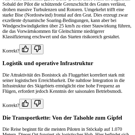
Sobald der Pilot die schützende Grenzschicht des Grates verlässt,
drohen massive Turbulenzen und Rotoren. Umgekehrt trifft eine
starke Bise (Nordostwind) frontal auf den Grat. Dies erzeugt zwar
exzellente dynamische Soaring-Bedingungen, kann aber bei
Windgeschwindigkeiten über 25 km/h zu einer Stauwirkung führen,
die das Vorwärtskommen für Gleitschirme niedrigerer
Klassifizierung erschwert und das Starten risikoreich gestaltet.
Korrekt?
Logistik und operative Infrastruktur
Die Attraktivität des Bonistock als Fluggebiet korreliert stark mit
seiner logistischen Erreichbarkeit. Die nahtlose Integration in die
Infrastruktur des Skigebiets ermöglicht eine hohe Frequenz an
Flügen, erfordert jedoch Kenntnis der saisonalen Betriebsmodi.
Korrekt?
Die Transportkette: Von der Talsohle zum Gipfel
Die Reise beginnt für die meisten Piloten in Stöckalp auf 1.070
Metern. Dieser Ort fungiert als logistischer Hub. Hier befindet sich