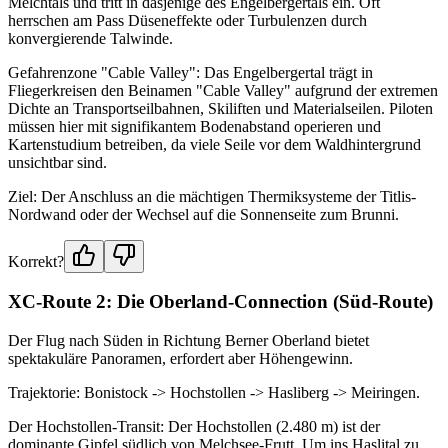
Melchtals und tritt in dasjenige des Engelbergertals ein. Oft
herrschen am Pass Düseneffekte oder Turbulenzen durch
konvergierende Talwinde.
Gefahrenzone "Cable Valley": Das Engelbergertal trägt in
Fliegerkreisen den Beinamen "Cable Valley" aufgrund der extremen
Dichte an Transportseilbahnen, Skiliften und Materialseilen. Piloten
müssen hier mit signifikantem Bodenabstand operieren und
Kartenstudium betreiben, da viele Seile vor dem Waldhintergrund
unsichtbar sind.
Ziel: Der Anschluss an die mächtigen Thermiksysteme der Titlis-
Nordwand oder der Wechsel auf die Sonnenseite zum Brunni.
Korrekt?
XC-Route 2: Die Oberland-Connection (Süd-Route)
Der Flug nach Süden in Richtung Berner Oberland bietet
spektakuläre Panoramen, erfordert aber Höhengewinn.
Trajektorie: Bonistock -> Hochstollen -> Hasliberg -> Meiringen.
Der Hochstollen-Transit: Der Hochstollen (2.480 m) ist der
dominante Gipfel südlich von Melchsee-Frutt. Um ins Haslital zu