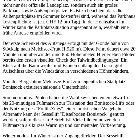
nicht nur der offizielle Landeplatz, sondern auch ein großes
Parkhaus sowie Außenparkplätze. Es ist zu beachten, dass die
Außenparkplätze im Sommer kostenfrei sind, während das Parkhaus
kostenpflichtig ist (ca. CHF 12 pro Tag). In der Hochsaison im
Winter kann die Parkplatzsituation angespannt sein, weshalb eine
frühe Anreise empfohlen wird.
Der erste Schenkel des Aufstiegs erfolgt mit der Gondelbahn von
Stöckalp nach Melchsee-Frutt (1.920 m). Diese Fahrt dauert etwa 20
Minuten und überwindet rund 850 Höhenmeter. Hier erleben Piloten
bereits den ersten visuellen Check der Talwindbedingungen: Ein
Blick auf die Baumwipfel und Fahnen entlang der Trasse gibt
Aufschluss über die Windstärke in verschiedenen Höhenbändern.
Von der Bergstation Melchsee-Frutt zum eigentlichen Startplatz
Bonistock existieren saisonale Unterschiede:
Sommermodus: Piloten haben die Wahl zwischen einem etwa 15-
bis 20-minütigen Fußmarsch zur Talstation des Bonistock-Lifts oder
der Nutzung des "Fruttli-Zugs", einer touristischen Wegebahn.
Alternativ kann der Sessellift "Distelboden-Bonistock" genutzt
werden, sofern dieser in Betrieb ist. Viele Piloten nutzen den
Fußmarsch als kurzes Warm-up und zur mentalen Vorbereitung.
Wintermodus: Im Winter ist der Zugang direkter. Der Sessellift