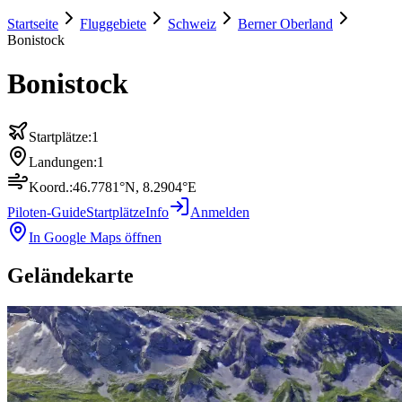
Startseite
Fluggebiete
Schweiz
Berner Oberland
Bonistock
Bonistock
Startplätze:
1
Landungen:
1
Koord.:
46.7781
°N,
8.2904
°E
Piloten-Guide
Startplätze
Info
Anmelden
In Google Maps öffnen
Geländekarte