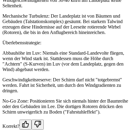
Windgeschwindigkeiten von 30-40 km/h am Landeplatz keine
Seltenheit.
Mechanische Turbulenz: Der Landeplatz ist von Bäumen und
Gebäuden (Talstationskomplex) gesäumt. Bei starkem Talwind
erzeugen diese Hindernisse auf der Leeseite rotierende Wirbel
(Rotoren), die bis in den Anflugbereich hineinreichen.
Überlebensstrategie:
Abbauhöhe im Luv: Niemals eine Standard-Landevolte fliegen,
wenn der Wind stark ist. Stattdessen muss die Höhe durch
"Achtern" (S-Kurven) im Luv (vor dem Landeplatz, gegen den
Wind) abgebaut werden.
Geschwindigkeitsreserve: Der Schirm darf nicht "totgebremst"
werden. Fahrt ist Sicherheit, um durch den Windgradienten zu
dringen.
No-Go Zone: Positionieren Sie sich niemals hinter der Baumreihe
oder den Gebäuden im Lee. Die dortigen Rotoren drücken den
Schirm unweigerlich zu Boden ("Fahrstuhleffekt").
Korrekt?