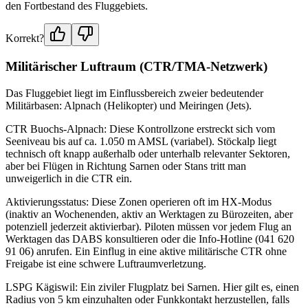
den Fortbestand des Fluggebiets.
Korrekt?
Militärischer Luftraum (CTR/TMA-Netzwerk)
Das Fluggebiet liegt im Einflussbereich zweier bedeutender
Militärbasen: Alpnach (Helikopter) und Meiringen (Jets).
CTR Buochs-Alpnach: Diese Kontrollzone erstreckt sich vom
Seeniveau bis auf ca. 1.050 m AMSL (variabel). Stöckalp liegt
technisch oft knapp außerhalb oder unterhalb relevanter Sektoren,
aber bei Flügen in Richtung Sarnen oder Stans tritt man
unweigerlich in die CTR ein.
Aktivierungsstatus: Diese Zonen operieren oft im HX-Modus
(inaktiv an Wochenenden, aktiv an Werktagen zu Bürozeiten, aber
potenziell jederzeit aktivierbar). Piloten müssen vor jedem Flug an
Werktagen das DABS konsultieren oder die Info-Hotline (041 620
91 06) anrufen. Ein Einflug in eine aktive militärische CTR ohne
Freigabe ist eine schwere Luftraumverletzung.
LSPG Kägiswil: Ein ziviler Flugplatz bei Sarnen. Hier gilt es, einen
Radius von 5 km einzuhalten oder Funkkontakt herzustellen, falls