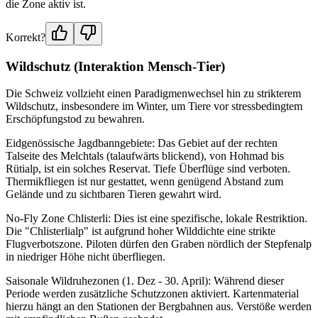
die Zone aktiv ist.
Korrekt?
Wildschutz (Interaktion Mensch-Tier)
Die Schweiz vollzieht einen Paradigmenwechsel hin zu strikterem
Wildschutz, insbesondere im Winter, um Tiere vor stressbedingtem
Erschöpfungstod zu bewahren.
Eidgenössische Jagdbanngebiete: Das Gebiet auf der rechten
Talseite des Melchtals (talaufwärts blickend), von Hohmad bis
Rütialp, ist ein solches Reservat. Tiefe Überflüge sind verboten.
Thermikfliegen ist nur gestattet, wenn genügend Abstand zum
Gelände und zu sichtbaren Tieren gewahrt wird.
No-Fly Zone Chlisterli: Dies ist eine spezifische, lokale Restriktion.
Die "Chlisterlialp" ist aufgrund hoher Wilddichte eine strikte
Flugverbotszone. Piloten dürfen den Graben nördlich der Stepfenalp
in niedriger Höhe nicht überfliegen.
Saisonale Wildruhezonen (1. Dez - 30. April): Während dieser
Periode werden zusätzliche Schutzzonen aktiviert. Kartenmaterial
hierzu hängt an den Stationen der Bergbahnen aus. Verstöße werden