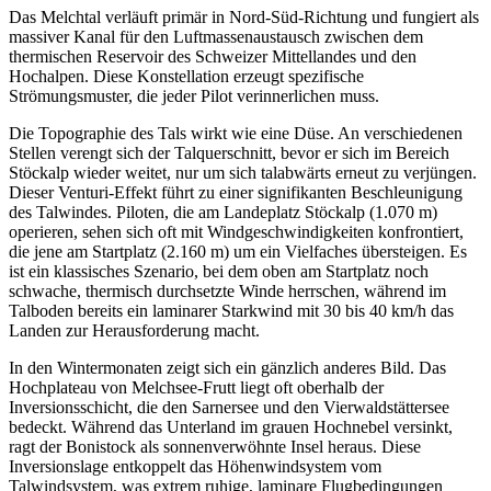
Das Melchtal verläuft primär in Nord-Süd-Richtung und fungiert als
massiver Kanal für den Luftmassenaustausch zwischen dem
thermischen Reservoir des Schweizer Mittellandes und den
Hochalpen. Diese Konstellation erzeugt spezifische
Strömungsmuster, die jeder Pilot verinnerlichen muss.
Die Topographie des Tals wirkt wie eine Düse. An verschiedenen
Stellen verengt sich der Talquerschnitt, bevor er sich im Bereich
Stöckalp wieder weitet, nur um sich talabwärts erneut zu verjüngen.
Dieser Venturi-Effekt führt zu einer signifikanten Beschleunigung
des Talwindes. Piloten, die am Landeplatz Stöckalp (1.070 m)
operieren, sehen sich oft mit Windgeschwindigkeiten konfrontiert,
die jene am Startplatz (2.160 m) um ein Vielfaches übersteigen. Es
ist ein klassisches Szenario, bei dem oben am Startplatz noch
schwache, thermisch durchsetzte Winde herrschen, während im
Talboden bereits ein laminarer Starkwind mit 30 bis 40 km/h das
Landen zur Herausforderung macht.
In den Wintermonaten zeigt sich ein gänzlich anderes Bild. Das
Hochplateau von Melchsee-Frutt liegt oft oberhalb der
Inversionsschicht, die den Sarnersee und den Vierwaldstättersee
bedeckt. Während das Unterland im grauen Hochnebel versinkt,
ragt der Bonistock als sonnenverwöhnte Insel heraus. Diese
Inversionslage entkoppelt das Höhenwindsystem vom
Talwindsystem, was extrem ruhige, laminare Flugbedingungen