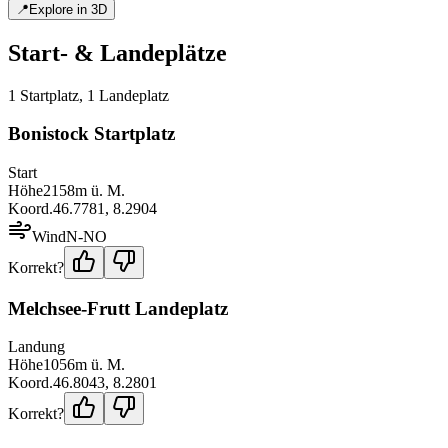
📍
Explore in 3D
Start- & Landeplätze
1
Startplatz
,
1
Landeplatz
Bonistock Startplatz
Start
Höhe
2158
m ü. M.
Koord.
46.7781
,
8.2904
Wind
N-NO
Korrekt?
Melchsee-Frutt Landeplatz
Landung
Höhe
1056
m ü. M.
Koord.
46.8043
,
8.2801
Korrekt?