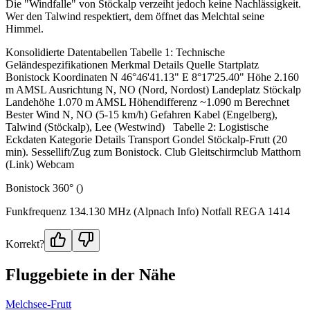
Die "Windfalle" von Stöckalp verzeiht jedoch keine Nachlässigkeit.
Wer den Talwind respektiert, dem öffnet das Melchtal seine
Himmel.
Konsolidierte Datentabellen Tabelle 1: Technische
Geländespezifikationen Merkmal Details Quelle Startplatz
Bonistock Koordinaten N 46°46'41.13" E 8°17'25.40" Höhe 2.160
m AMSL Ausrichtung N, NO (Nord, Nordost) Landeplatz Stöckalp
Landehöhe 1.070 m AMSL Höhendifferenz ~1.090 m Berechnet
Bester Wind N, NO (5-15 km/h) Gefahren Kabel (Engelberg),
Talwind (Stöckalp), Lee (Westwind) Tabelle 2: Logistische
Eckdaten Kategorie Details Transport Gondel Stöckalp-Frutt (20
min). Sessellift/Zug zum Bonistock. Club Gleitschirmclub Matthorn
(Link) Webcam
Bonistock 360° ()
Funkfrequenz 134.130 MHz (Alpnach Info) Notfall REGA 1414
Korrekt?
Fluggebiete in der Nähe
Melchsee-Frutt