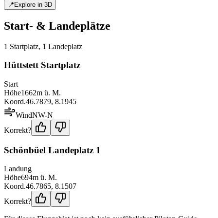
📍
Explore in 3D
Start- & Landeplätze
1
Startplatz
,
1
Landeplatz
Hüttstett Startplatz
Start
Höhe
1662
m ü. M.
Koord.
46.7879
,
8.1945
Wind
NW-N
Korrekt?
Schönbüel Landeplatz 1
Landung
Höhe
694
m ü. M.
Koord.
46.7865
,
8.1507
Korrekt?