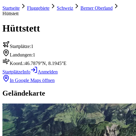
Startseite
Fluggebiete
Schweiz
Berner Oberland
Hüttstett
Hüttstett
Startplätze:
1
Landungen:
1
Koord.:
46.7879
°N,
8.1945
°E
Startplätze
Info
Anmelden
In Google Maps öffnen
Geländekarte