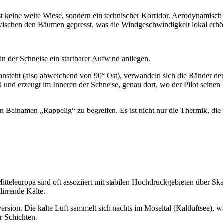
st keine weite Wiese, sondern ein technischer Korridor. Aerodynamisch b
wischen den Bäumen gepresst, was die Windgeschwindigkeit lokal erh
n der Schneise ein startbarer Aufwind anliegen.
 ansteht (also abweichend von 90° Ost), verwandeln sich die Ränder der
nd erzeugt im Inneren der Schneise, genau dort, wo der Pilot seinen
n Beinamen „Rappelig“ zu begreifen. Es ist nicht nur die Thermik, die h
itteleuropa sind oft assoziiert mit stabilen Hochdruckgebieten über 
lirrende Kälte.
nversion. Die kalte Luft sammelt sich nachts im Moseltal (Kaltluftsee
er Schichten.