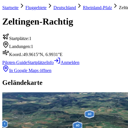
Startseite
Fluggebiete
Deutschland
Rheinland-Pfalz
Zelt
Zeltingen-Rachtig
Startplätze:
1
Landungen:
1
Koord.:
49.9615
°N,
6.9931
°E
Piloten-Guide
Startplätze
Info
Anmelden
In Google Maps öffnen
Geländekarte