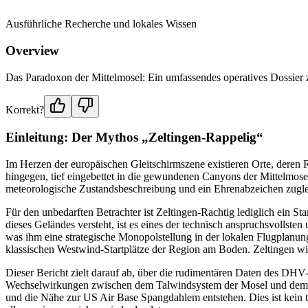
Ausführliche Recherche und lokales Wissen
Overview
Das Paradoxon der Mittelmosel: Ein umfassendes operatives Dossier 
Korrekt?
Einleitung: Der Mythos „Zeltingen-Rappelig“
Im Herzen der europäischen Gleitschirmszene existieren Orte, deren 
hingegen, tief eingebettet in die gewundenen Canyons der Mittelmosel,
meteorologische Zustandsbeschreibung und ein Ehrenabzeichen zugl
Für den unbedarften Betrachter ist Zeltingen-Rachtig lediglich ein S
dieses Geländes versteht, ist es eines der technisch anspruchsvollste
was ihm eine strategische Monopolstellung in der lokalen Flugplanu
klassischen Westwind-Startplätze der Region am Boden. Zeltingen wi
Dieser Bericht zielt darauf ab, über die rudimentären Daten des DH
Wechselwirkungen zwischen dem Talwindsystem der Mosel und dem übe
und die Nähe zur US Air Base Spangdahlem entstehen. Dies ist kein to