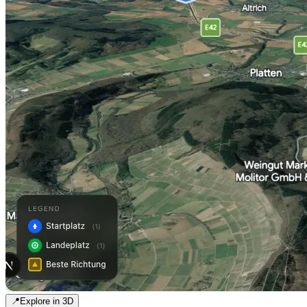
📍
Explore in 3D