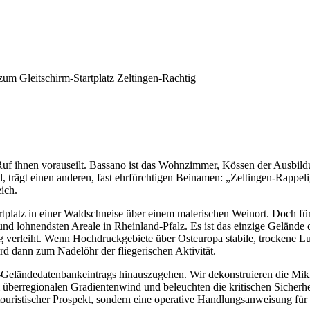
zum Gleitschirm-Startplatz Zeltingen-Rachtig
Ruf ihnen vorauseilt. Bassano ist das Wohnzimmer, Kössen der Ausbildu
 trägt einen anderen, fast ehrfürchtigen Beinamen: „Zeltingen-Rappelig
eich.
tartplatz in einer Waldschneise über einem malerischen Weinort. Doch f
n und lohnendsten Areale in Rheinland-Pfalz. Es ist das einzige Geländ
ng verleiht. Wenn Hochdruckgebiete über Osteuropa stabile, trockene 
rd dann zum Nadelöhr der fliegerischen Aktivität.
V-Geländedatenbankeintrags hinauszugehen. Wir dekonstruieren die Mik
rregionalen Gradientenwind und beleuchten die kritischen Sicherheit
uristischer Prospekt, sondern eine operative Handlungsanweisung für P