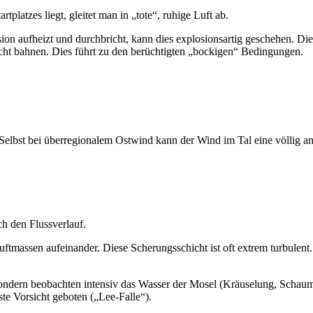
tplatzes liegt, gleitet man in „tote“, ruhige Luft ab.
on aufheizt und durchbricht, kann dies explosionsartig geschehen. Die 
hicht bahnen. Dies führt zu den berüchtigten „bockigen“ Bedingungen.
. Selbst bei überregionalem Ostwind kann der Wind im Tal eine völlig 
h den Flussverlauf.
massen aufeinander. Diese Scherungsschicht ist oft extrem turbulent. Ei
 sondern beobachten intensiv das Wasser der Mosel (Kräuselung, Schaum
e Vorsicht geboten („Lee-Falle“).