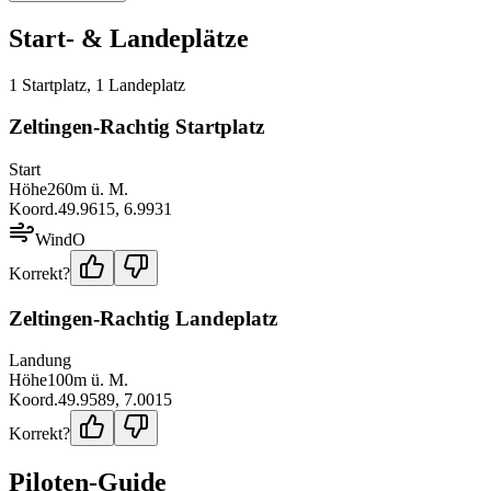
Start- & Landeplätze
1
Startplatz
,
1
Landeplatz
Zeltingen-Rachtig Startplatz
Start
Höhe
260
m ü. M.
Koord.
49.9615
,
6.9931
Wind
O
Korrekt?
Zeltingen-Rachtig Landeplatz
Landung
Höhe
100
m ü. M.
Koord.
49.9589
,
7.0015
Korrekt?
Piloten-Guide