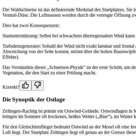
Die Waldschneise ist das definierende Merkmal des Startplatzes. Sie i
Venturi-Düse. Die Luftmassen werden durch die verengte Öffnung z
Dies hat zwei Konsequenzen:
Startunterstützung: Selbst bei schwachem überregionalem Wind kann i
Turbulenzgenerator: Sobald der Wind nicht exakt laminar und frontal
Abweichung von der Seite kommt, strömt über die hohen Baumwipfel u
Effekte).
Das Verständnis dieser „Schneisen-Physik“ ist der erste Schritt, um de
Vegetation, die den Start zu einer Prüfung macht.
Korrekt?
Die Synoptik der Ostlage
Zeltingen-Rachtig ist primär ein Ostwind-Gelände. Ostwindlagen in M
bringen im Sommer oft trockenes, heißes Wetter („Bise“), im Winter k
Für den Gleitschirmflieger bedeutet Ostwind an der Mosel oft eine I
Luft liegt. Der Startplatz Zeltingen liegt oft genau an der Grenze dies