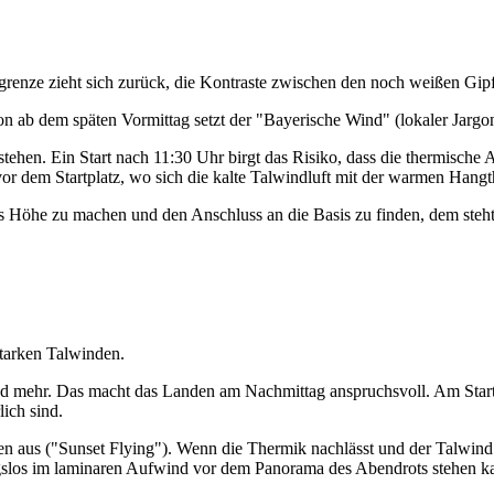
egrenze zieht sich zurück, die Kontraste zwischen den noch weißen Gip
 ab dem späten Vormittag setzt der "Bayerische Wind" (lokaler Jargon
 stehen. Ein Start nach 11:30 Uhr birgt das Risiko, dass die thermisch
vor dem Startplatz, wo sich die kalte Talwindluft mit der warmen Han
ds Höhe zu machen und den Anschluss an die Basis zu finden, dem steht
tarken Talwinden.
 mehr. Das macht das Landen am Nachmittag anspruchsvoll. Am Startpl
ich sind.
n aus ("Sunset Flying"). Wenn die Thermik nachlässt und der Talwind s
gslos im laminaren Aufwind vor dem Panorama des Abendrots stehen k