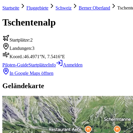
Startseite
Fluggebiete
Schweiz
Berner Oberland
Tschent
Tschentenalp
Startplätze:
2
Landungen:
3
Koord.:
46.4971
°N,
7.5416
°E
Piloten-Guide
Startplätze
Info
Anmelden
In Google Maps öffnen
Geländekarte