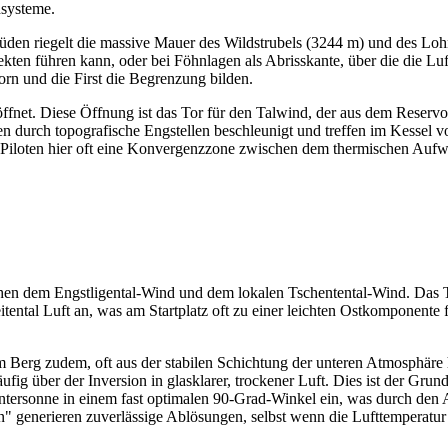
ndsysteme.
 Süden riegelt die massive Mauer des Wildstrubels (3244 m) und des Loh
en führen kann, oder bei Föhnlagen als Abrisskante, über die die Luf
orn und die First die Begrenzung bilden.
n öffnet. Diese Öffnung ist das Tor für den Talwind, der aus dem Reser
 durch topografische Engstellen beschleunigt und treffen im Kessel v
ass Piloten hier oft eine Konvergenzzone zwischen dem thermischen 
en dem Engstligental-Wind und dem lokalen Tschentental-Wind. Das Tsche
tental Luft an, was am Startplatz oft zu einer leichten Ostkomponente
m Berg zudem, oft aus der stabilen Schichtung der unteren Atmosphäre
ufig über der Inversion in glasklarer, trockener Luft. Dies ist der Grun
Wintersonne in einem fast optimalen 90-Grad-Winkel ein, was durch d
" generieren zuverlässige Ablösungen, selbst wenn die Lufttemperatur 