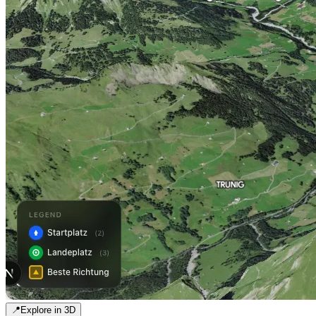
📍
Explore in 3D