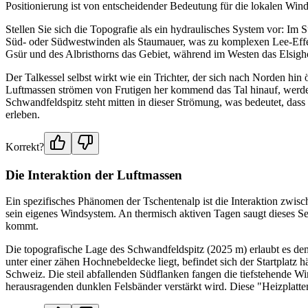
Positionierung ist von entscheidender Bedeutung für die lokalen Wi
Stellen Sie sich die Topografie als ein hydraulisches System vor: Im
Süd- oder Südwestwinden als Staumauer, was zu komplexen Lee-Effekt
Gsür und des Albristhorns das Gebiet, während im Westen das Elsigh
Der Talkessel selbst wirkt wie ein Trichter, der sich nach Norden hi
Luftmassen strömen von Frutigen her kommend das Tal hinauf, werden
Schwandfeldspitz steht mitten in dieser Strömung, was bedeutet, d
erleben.
Korrekt?
Die Interaktion der Luftmassen
Ein spezifisches Phänomen der Tschentenalp ist die Interaktion zwisch
sein eigenes Windsystem. An thermisch aktiven Tagen saugt dieses Sei
kommt.
Die topografische Lage des Schwandfeldspitz (2025 m) erlaubt es de
unter einer zähen Hochnebeldecke liegt, befindet sich der Startplatz hä
Schweiz. Die steil abfallenden Südflanken fangen die tiefstehende 
herausragenden dunklen Felsbänder verstärkt wird. Diese "Heizplatten