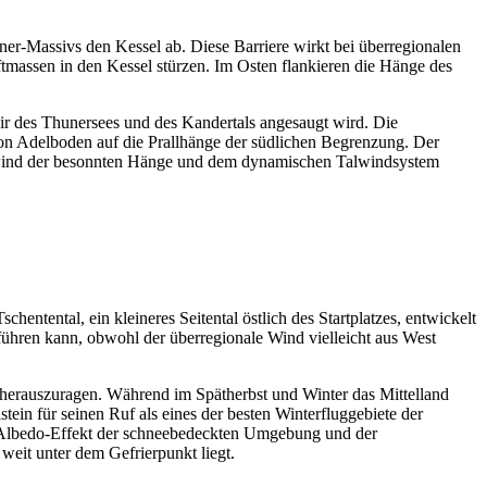
ner-Massivs den Kessel ab. Diese Barriere wirkt bei überregionalen
tmassen in den Kessel stürzen. Im Osten flankieren die Hänge des
voir des Thunersees und des Kandertals angesaugt wird. Die
on Adelboden auf die Prallhänge der südlichen Begrenzung. Der
Aufwind der besonnten Hänge und dem dynamischen Talwindsystem
ntental, ein kleineres Seitental östlich des Startplatzes, entwickelt
 führen kann, obwohl der überregionale Wind vielleicht aus West
 herauszuragen. Während im Spätherbst und Winter das Mittelland
dstein für seinen Ruf als eines der besten Winterfluggebiete der
en Albedo-Effekt der schneebedeckten Umgebung und der
weit unter dem Gefrierpunkt liegt.