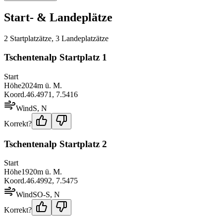
Start- & Landeplätze
2
Startplatz
ätze
,
3
Landeplatz
ätze
Tschentenalp Startplatz 1
Start
Höhe
2024
m ü. M.
Koord.
46.4971
,
7.5416
Wind
S, N
Korrekt?
Tschentenalp Startplatz 2
Start
Höhe
1920
m ü. M.
Koord.
46.4992
,
7.5475
Wind
SO-S, N
Korrekt?