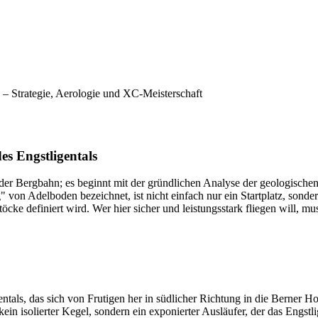
n – Strategie, Aerologie und XC-Meisterschaft
s Engstligentals
 der Bergbahn; es beginnt mit der gründlichen Analyse der geologisc
rg" von Adelboden bezeichnet, ist nicht einfach nur ein Startplatz, so
e definiert wird. Wer hier sicher und leistungsstark fliegen will, mus
ntals, das sich von Frutigen her in südlicher Richtung in die Berner H
st kein isolierter Kegel, sondern ein exponierter Ausläufer, der das Engs