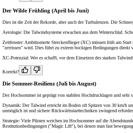
Der Wilde Frühling (April bis Juni)
Dies ist die Zeit der Rekorde, aber auch der Turbulenzen. Die Schne
Aerologie: Die Talwindsysteme erwachen aus dem Winterschlaf. Schon
Zeitfenster: Ambitionierte Streckenflieger (XC) müssen früh am Start
"zerrissen" wird. Dies führt zu extrem bockigen Bedingungen direkt 
XC-Potenzial: Wer es schafft, vor dem Einsetzen des starken Talwin
Korrekt?
Die Sommer-Resilienz (Juli bis August)
Der Hochsommer ist geprägt von stabilen Hochdrucklagen und sehr s
Dynamik: Der Talwind erreicht im Boden oft Spitzen von 30 km/h und
unmöglich ist und sichere Rückwärtsstarttechniken zwingend erforderl
Strategie: Viele Piloten weichen im Hochsommer auf die Abendstunde
Restitutionbedingungen ("Magic Lift"), bei denen man fast bewegun