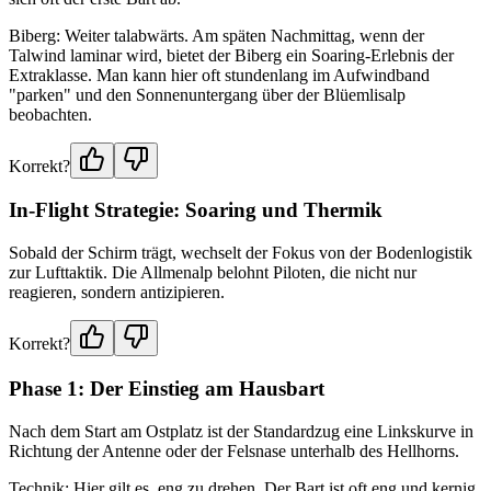
Biberg: Weiter talabwärts. Am späten Nachmittag, wenn der
Talwind laminar wird, bietet der Biberg ein Soaring-Erlebnis der
Extraklasse. Man kann hier oft stundenlang im Aufwindband
"parken" und den Sonnenuntergang über der Blüemlisalp
beobachten.
Korrekt?
In-Flight Strategie: Soaring und Thermik
Sobald der Schirm trägt, wechselt der Fokus von der Bodenlogistik
zur Lufttaktik. Die Allmenalp belohnt Piloten, die nicht nur
reagieren, sondern antizipieren.
Korrekt?
Phase 1: Der Einstieg am Hausbart
Nach dem Start am Ostplatz ist der Standardzug eine Linkskurve in
Richtung der Antenne oder der Felsnase unterhalb des Hellhorns.
Technik: Hier gilt es, eng zu drehen. Der Bart ist oft eng und kernig,