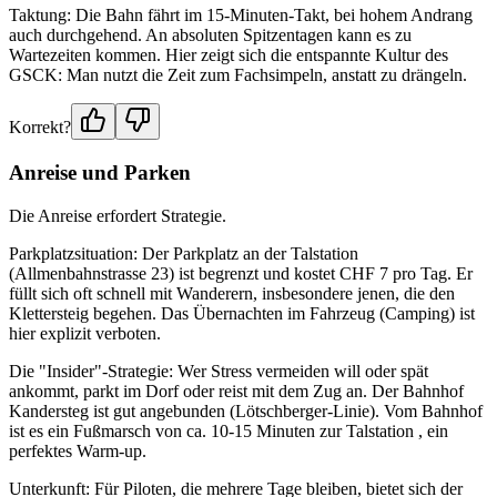
Taktung: Die Bahn fährt im 15-Minuten-Takt, bei hohem Andrang
auch durchgehend. An absoluten Spitzentagen kann es zu
Wartezeiten kommen. Hier zeigt sich die entspannte Kultur des
GSCK: Man nutzt die Zeit zum Fachsimpeln, anstatt zu drängeln.
Korrekt?
Anreise und Parken
Die Anreise erfordert Strategie.
Parkplatzsituation: Der Parkplatz an der Talstation
(Allmenbahnstrasse 23) ist begrenzt und kostet CHF 7 pro Tag. Er
füllt sich oft schnell mit Wanderern, insbesondere jenen, die den
Klettersteig begehen. Das Übernachten im Fahrzeug (Camping) ist
hier explizit verboten.
Die "Insider"-Strategie: Wer Stress vermeiden will oder spät
ankommt, parkt im Dorf oder reist mit dem Zug an. Der Bahnhof
Kandersteg ist gut angebunden (Lötschberger-Linie). Vom Bahnhof
ist es ein Fußmarsch von ca. 10-15 Minuten zur Talstation , ein
perfektes Warm-up.
Unterkunft: Für Piloten, die mehrere Tage bleiben, bietet sich der