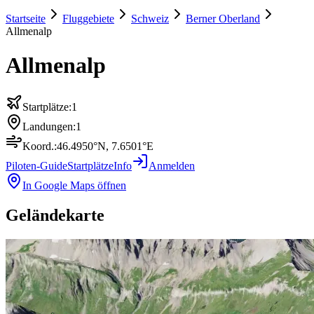
Startseite
Fluggebiete
Schweiz
Berner Oberland
Allmenalp
Allmenalp
Startplätze:
1
Landungen:
1
Koord.:
46.4950
°N,
7.6501
°E
Piloten-Guide
Startplätze
Info
Anmelden
In Google Maps öffnen
Geländekarte