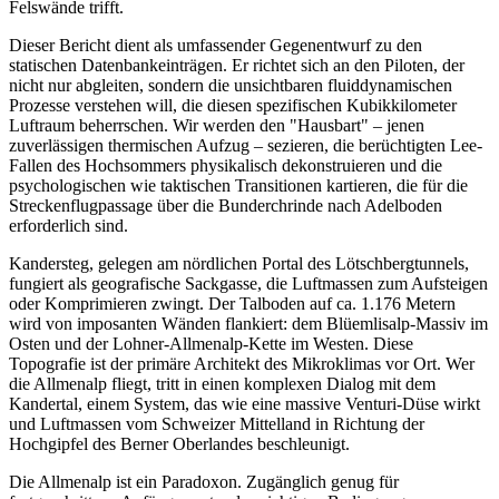
Felswände trifft.
Dieser Bericht dient als umfassender Gegenentwurf zu den
statischen Datenbankeinträgen. Er richtet sich an den Piloten, der
nicht nur abgleiten, sondern die unsichtbaren fluiddynamischen
Prozesse verstehen will, die diesen spezifischen Kubikkilometer
Luftraum beherrschen. Wir werden den "Hausbart" – jenen
zuverlässigen thermischen Aufzug – sezieren, die berüchtigten Lee-
Fallen des Hochsommers physikalisch dekonstruieren und die
psychologischen wie taktischen Transitionen kartieren, die für die
Streckenflugpassage über die Bunderchrinde nach Adelboden
erforderlich sind.
Kandersteg, gelegen am nördlichen Portal des Lötschbergtunnels,
fungiert als geografische Sackgasse, die Luftmassen zum Aufsteigen
oder Komprimieren zwingt. Der Talboden auf ca. 1.176 Metern
wird von imposanten Wänden flankiert: dem Blüemlisalp-Massiv im
Osten und der Lohner-Allmenalp-Kette im Westen. Diese
Topografie ist der primäre Architekt des Mikroklimas vor Ort. Wer
die Allmenalp fliegt, tritt in einen komplexen Dialog mit dem
Kandertal, einem System, das wie eine massive Venturi-Düse wirkt
und Luftmassen vom Schweizer Mittelland in Richtung der
Hochgipfel des Berner Oberlandes beschleunigt.
Die Allmenalp ist ein Paradoxon. Zugänglich genug für