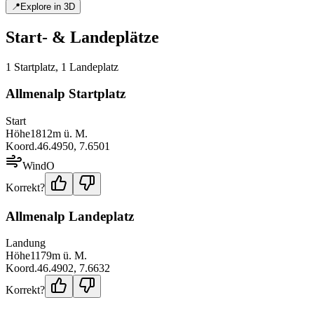
📍
Explore in 3D
Start- & Landeplätze
1
Startplatz
,
1
Landeplatz
Allmenalp Startplatz
Start
Höhe
1812
m ü. M.
Koord.
46.4950
,
7.6501
Wind
O
Korrekt?
Allmenalp Landeplatz
Landung
Höhe
1179
m ü. M.
Koord.
46.4902
,
7.6632
Korrekt?