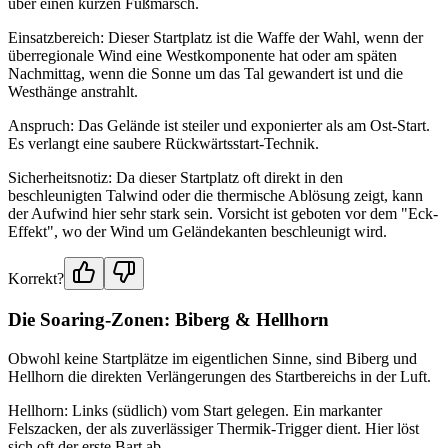
über einen kurzen Fußmarsch.
Einsatzbereich: Dieser Startplatz ist die Waffe der Wahl, wenn der
überregionale Wind eine Westkomponente hat oder am späten
Nachmittag, wenn die Sonne um das Tal gewandert ist und die
Westhänge anstrahlt.
Anspruch: Das Gelände ist steiler und exponierter als am Ost-Start.
Es verlangt eine saubere Rückwärtsstart-Technik.
Sicherheitsnotiz: Da dieser Startplatz oft direkt in den
beschleunigten Talwind oder die thermische Ablösung zeigt, kann
der Aufwind hier sehr stark sein. Vorsicht ist geboten vor dem "Eck-
Effekt", wo der Wind um Geländekanten beschleunigt wird.
Korrekt?
Die Soaring-Zonen: Biberg & Hellhorn
Obwohl keine Startplätze im eigentlichen Sinne, sind Biberg und
Hellhorn die direkten Verlängerungen des Startbereichs in der Luft.
Hellhorn: Links (südlich) vom Start gelegen. Ein markanter
Felszacken, der als zuverlässiger Thermik-Trigger dient. Hier löst
sich oft der erste Bart ab.