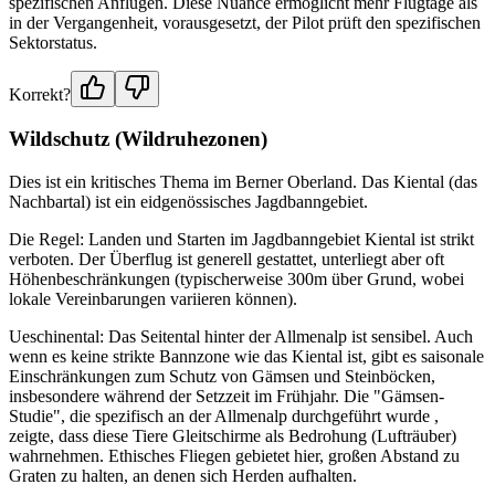
spezifischen Anflügen. Diese Nuance ermöglicht mehr Flugtage als
in der Vergangenheit, vorausgesetzt, der Pilot prüft den spezifischen
Sektorstatus.
Korrekt?
Wildschutz (Wildruhezonen)
Dies ist ein kritisches Thema im Berner Oberland. Das Kiental (das
Nachbartal) ist ein eidgenössisches Jagdbanngebiet.
Die Regel: Landen und Starten im Jagdbanngebiet Kiental ist strikt
verboten. Der Überflug ist generell gestattet, unterliegt aber oft
Höhenbeschränkungen (typischerweise 300m über Grund, wobei
lokale Vereinbarungen variieren können).
Ueschinental: Das Seitental hinter der Allmenalp ist sensibel. Auch
wenn es keine strikte Bannzone wie das Kiental ist, gibt es saisonale
Einschränkungen zum Schutz von Gämsen und Steinböcken,
insbesondere während der Setzzeit im Frühjahr. Die "Gämsen-
Studie", die spezifisch an der Allmenalp durchgeführt wurde ,
zeigte, dass diese Tiere Gleitschirme als Bedrohung (Lufträuber)
wahrnehmen. Ethisches Fliegen gebietet hier, großen Abstand zu
Graten zu halten, an denen sich Herden aufhalten.