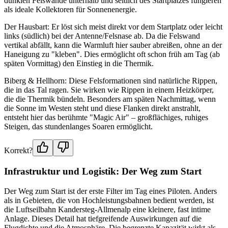
dunklen Felswände unterhalb und seitlich des Startplatzes fungieren
als ideale Kollektoren für Sonnenenergie.
Der Hausbart: Er löst sich meist direkt vor dem Startplatz oder leicht
links (südlich) bei der Antenne/Felsnase ab. Da die Felswand
vertikal abfällt, kann die Warmluft hier sauber abreißen, ohne an der
Haneigung zu "kleben". Dies ermöglicht oft schon früh am Tag (ab
späten Vormittag) den Einstieg in die Thermik.
Biberg & Hellhorn: Diese Felsformationen sind natürliche Rippen,
die in das Tal ragen. Sie wirken wie Rippen in einem Heizkörper,
die die Thermik bündeln. Besonders am späten Nachmittag, wenn
die Sonne im Westen steht und diese Flanken direkt anstrahlt,
entsteht hier das berühmte "Magic Air" – großflächiges, ruhiges
Steigen, das stundenlanges Soaren ermöglicht.
Korrekt?
Infrastruktur und Logistik: Der Weg zum Start
Der Weg zum Start ist der erste Filter im Tag eines Piloten. Anders
als in Gebieten, die von Hochleistungsbahnen bedient werden, ist
die Luftseilbahn Kandersteg-Allmenalp eine kleinere, fast intime
Anlage. Dieses Detail hat tiefgreifende Auswirkungen auf die
Flugdichte und die Atmosphäre. Die begrenzte Kapazität wirkt als