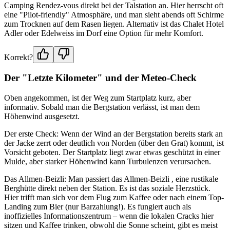
Camping Rendez-vous direkt bei der Talstation an. Hier herrscht oft
eine "Pilot-friendly" Atmosphäre, und man sieht abends oft Schirme
zum Trocknen auf dem Rasen liegen. Alternativ ist das Chalet Hotel
Adler oder Edelweiss im Dorf eine Option für mehr Komfort.
Korrekt?
Der "Letzte Kilometer" und der Meteo-Check
Oben angekommen, ist der Weg zum Startplatz kurz, aber
informativ. Sobald man die Bergstation verlässt, ist man dem
Höhenwind ausgesetzt.
Der erste Check: Wenn der Wind an der Bergstation bereits stark an
der Jacke zerrt oder deutlich von Norden (über den Grat) kommt, ist
Vorsicht geboten. Der Startplatz liegt zwar etwas geschützt in einer
Mulde, aber starker Höhenwind kann Turbulenzen verursachen.
Das Allmen-Beizli: Man passiert das Allmen-Beizli , eine rustikale
Berghütte direkt neben der Station. Es ist das soziale Herzstück.
Hier trifft man sich vor dem Flug zum Kaffee oder nach einem Top-
Landing zum Bier (nur Barzahlung!). Es fungiert auch als
inoffizielles Informationszentrum – wenn die lokalen Cracks hier
sitzen und Kaffee trinken, obwohl die Sonne scheint, gibt es meist