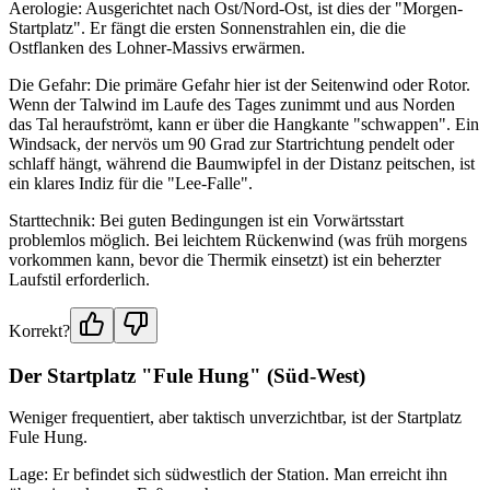
Aerologie: Ausgerichtet nach Ost/Nord-Ost, ist dies der "Morgen-
Startplatz". Er fängt die ersten Sonnenstrahlen ein, die die
Ostflanken des Lohner-Massivs erwärmen.
Die Gefahr: Die primäre Gefahr hier ist der Seitenwind oder Rotor.
Wenn der Talwind im Laufe des Tages zunimmt und aus Norden
das Tal heraufströmt, kann er über die Hangkante "schwappen". Ein
Windsack, der nervös um 90 Grad zur Startrichtung pendelt oder
schlaff hängt, während die Baumwipfel in der Distanz peitschen, ist
ein klares Indiz für die "Lee-Falle".
Starttechnik: Bei guten Bedingungen ist ein Vorwärtsstart
problemlos möglich. Bei leichtem Rückenwind (was früh morgens
vorkommen kann, bevor die Thermik einsetzt) ist ein beherzter
Laufstil erforderlich.
Korrekt?
Der Startplatz "Fule Hung" (Süd-West)
Weniger frequentiert, aber taktisch unverzichtbar, ist der Startplatz
Fule Hung.
Lage: Er befindet sich südwestlich der Station. Man erreicht ihn