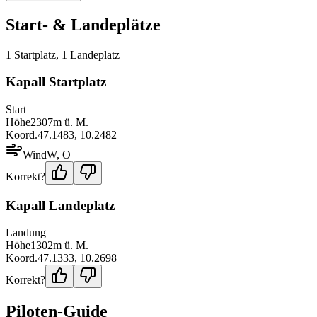
Start- & Landeplätze
1
Startplatz
,
1
Landeplatz
Kapall Startplatz
Start
Höhe
2307
m ü. M.
Koord.
47.1483
,
10.2482
Wind
W, O
Korrekt?
Kapall Landeplatz
Landung
Höhe
1302
m ü. M.
Koord.
47.1333
,
10.2698
Korrekt?
Piloten-Guide