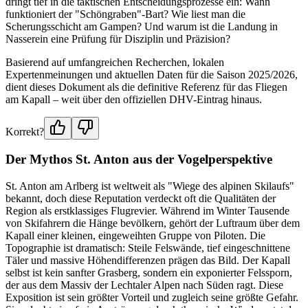
dringt tief in die taktischen Entscheidungsprozesse ein: Wann
funktioniert der "Schöngraben"-Bart? Wie liest man die
Scherungsschicht am Gampen? Und warum ist die Landung in
Nasserein eine Prüfung für Disziplin und Präzision?
Basierend auf umfangreichen Recherchen, lokalen
Expertenmeinungen und aktuellen Daten für die Saison 2025/2026,
dient dieses Dokument als die definitive Referenz für das Fliegen
am Kapall – weit über den offiziellen DHV-Eintrag hinaus.
Korrekt?
Der Mythos St. Anton aus der Vogelperspektive
St. Anton am Arlberg ist weltweit als "Wiege des alpinen Skilaufs"
bekannt, doch diese Reputation verdeckt oft die Qualitäten der
Region als erstklassiges Flugrevier. Während im Winter Tausende
von Skifahrern die Hänge bevölkern, gehört der Luftraum über dem
Kapall einer kleinen, eingeweihten Gruppe von Piloten. Die
Topographie ist dramatisch: Steile Felswände, tief eingeschnittene
Täler und massive Höhendifferenzen prägen das Bild. Der Kapall
selbst ist kein sanfter Grasberg, sondern ein exponierter Felssporn,
der aus dem Massiv der Lechtaler Alpen nach Süden ragt. Diese
Exposition ist sein größter Vorteil und zugleich seine größte Gefahr.