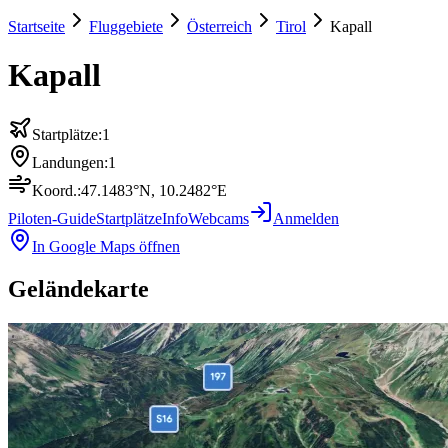
Startseite
Fluggebiete
Österreich
Tirol
Kapall
Kapall
Startplätze:
1
Landungen:
1
Koord.:
47.1483
°N,
10.2482
°E
Piloten-Guide
Startplätze
Info
Webcams
Anmelden
In Google Maps öffnen
Geländekarte