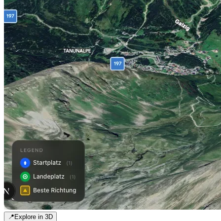
📍
Explore in 3D