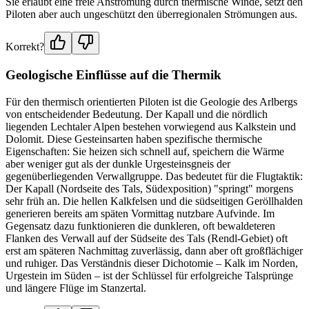
Sie erlaubt eine freie Anströmung durch thermische Winde, setzt den
Piloten aber auch ungeschützt den überregionalen Strömungen aus.
Korrekt?
Geologische Einflüsse auf die Thermik
Für den thermisch orientierten Piloten ist die Geologie des Arlbergs
von entscheidender Bedeutung. Der Kapall und die nördlich
liegenden Lechtaler Alpen bestehen vorwiegend aus Kalkstein und
Dolomit. Diese Gesteinsarten haben spezifische thermische
Eigenschaften: Sie heizen sich schnell auf, speichern die Wärme
aber weniger gut als der dunkle Urgesteinsgneis der
gegenüberliegenden Verwallgruppe. Das bedeutet für die Flugtaktik:
Der Kapall (Nordseite des Tals, Südexposition) "springt" morgens
sehr früh an. Die hellen Kalkfelsen und die südseitigen Geröllhalden
generieren bereits am späten Vormittag nutzbare Aufvinde. Im
Gegensatz dazu funktionieren die dunkleren, oft bewaldeteren
Flanken des Verwall auf der Südseite des Tals (Rendl-Gebiet) oft
erst am späteren Nachmittag zuverlässig, dann aber oft großflächiger
und ruhiger. Das Verständnis dieser Dichotomie – Kalk im Norden,
Urgestein im Süden – ist der Schlüssel für erfolgreiche Talsprünge
und längere Flüge im Stanzertal.