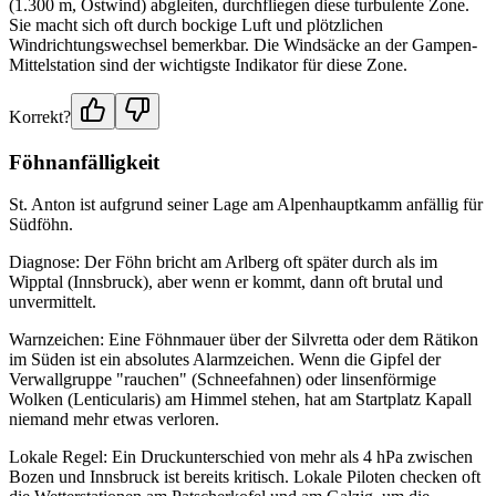
(1.300 m, Ostwind) abgleiten, durchfliegen diese turbulente Zone.
Sie macht sich oft durch bockige Luft und plötzlichen
Windrichtungswechsel bemerkbar. Die Windsäcke an der Gampen-
Mittelstation sind der wichtigste Indikator für diese Zone.
Korrekt?
Föhnanfälligkeit
St. Anton ist aufgrund seiner Lage am Alpenhauptkamm anfällig für
Südföhn.
Diagnose: Der Föhn bricht am Arlberg oft später durch als im
Wipptal (Innsbruck), aber wenn er kommt, dann oft brutal und
unvermittelt.
Warnzeichen: Eine Föhnmauer über der Silvretta oder dem Rätikon
im Süden ist ein absolutes Alarmzeichen. Wenn die Gipfel der
Verwallgruppe "rauchen" (Schneefahnen) oder linsenförmige
Wolken (Lenticularis) am Himmel stehen, hat am Startplatz Kapall
niemand mehr etwas verloren.
Lokale Regel: Ein Druckunterschied von mehr als 4 hPa zwischen
Bozen und Innsbruck ist bereits kritisch. Lokale Piloten checken oft