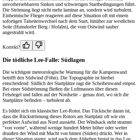
unvorhersehbarem Sinken und schwierigen Startbedingungen führt.
Die Strömung liegt nicht mehr laminar an, sondern wird turbulent.
Einheimische Flieger reagieren auf diese Situation oft mit einem
sofortigen Talseitenwechsel nach dem Start, hinüber zur westlichen
Seite (Haindorfer Berg / Hofalm), die vom Ostwind sauber
angestrahlt wird.
Korrekt?
Die tödliche Lee-Falle: Südlagen
Die wichtigste meteorologische Warnung für die Kampenwand
betrifft den Südwind (Föhn). Die Topographie ist hierbei
entscheidend: Südlich der Startplätze ragt die Scheibenwand empor.
Bei einer Südströmung fließen die Luftmassen über diesen
Felsriegel und fallen auf der Nordseite – genau dort, wo sich die
Startplätze befinden – turbulent ab.
Es bildet sich ein klassischer Lee-Rotor. Das Tückische daran ist,
dass die Rückströmung dieses Rotors am Startplatz oft wie ein
perfekter Aufwind aus Nord aussieht. Der Windsack steht stramm
"von vorne", während wenige hundert Meter höher oder weiter
draußen der Wind mit Macht von hinten (Süden) drückt. Wer in
dieser Situation startet, wird nach dem Abheben brutal in das Lee