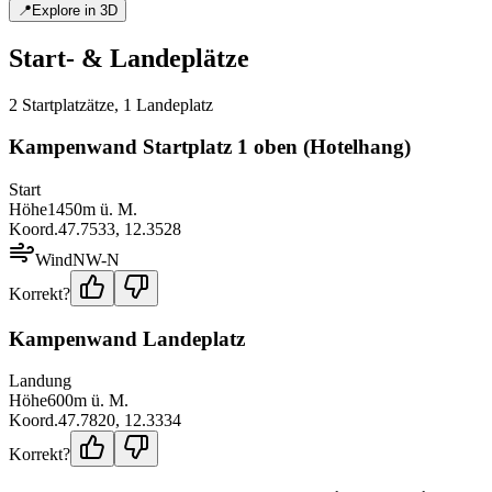
📍
Explore in 3D
Start- & Landeplätze
2
Startplatz
ätze
,
1
Landeplatz
Kampenwand Startplatz 1 oben (Hotelhang)
Start
Höhe
1450
m ü. M.
Koord.
47.7533
,
12.3528
Wind
NW-N
Korrekt?
Kampenwand Landeplatz
Landung
Höhe
600
m ü. M.
Koord.
47.7820
,
12.3334
Korrekt?