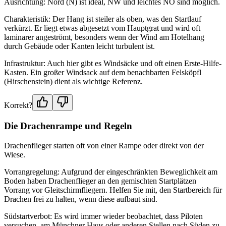
Ausrichtung: Nord (N) ist ideal, NW und leichtes NO sind möglich.
Charakteristik: Der Hang ist steiler als oben, was den Startlauf
verkürzt. Er liegt etwas abgesetzt vom Hauptgrat und wird oft
laminarer angeströmt, besonders wenn der Wind am Hotelhang
durch Gebäude oder Kanten leicht turbulent ist.
Infrastruktur: Auch hier gibt es Windsäcke und oft einen Erste-Hilfe-
Kasten. Ein großer Windsack auf dem benachbarten Felsköpfl
(Hirschenstein) dient als wichtige Referenz.
Korrekt?
Die Drachenrampe und Regeln
Drachenflieger starten oft von einer Rampe oder direkt von der
Wiese.
Vorrangregelung: Aufgrund der eingeschränkten Beweglichkeit am
Boden haben Drachenflieger an den gemischten Startplätzen
Vorrang vor Gleitschirmfliegern. Helfen Sie mit, den Startbereich für
Drachen frei zu halten, wenn diese aufbaut sind.
Südstartverbot: Es wird immer wieder beobachtet, dass Piloten
versuchen, am Münchner Haus oder anderen Stellen nach Süden zu