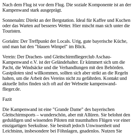
Nach dem Flug ist vor dem Flug. Die soziale Komponente ist an der
Kampenwand stark ausgeprägt.
Sonnenalm: Direkt an der Bergstation. Ideal für Kaffee und Kuchen
oder das Warten auf besseres Wetter. Hier mischt man sich unter die
Touristen.
Gorialm: Der Treffpunkt der Locals. Urig, gute bayerische Küche,
und man hat den "blauen Wimpel" im Blick.
Verein: Der Drachen- und Gleitschirmfliegerclub Aschau-
Kampenwand e.V. ist der Geländehalter. Er kümmert sich um die
Pacht, die Windsäcke und die Verhandlungen mit den Behörden.
Gastpiloten sind willkommen, sollten sich aber strikt an die Regeln
halten, um die Arbeit des Vereins nicht zu gefährden. Kontakt und
aktuelle Infos finden sich oft auf der Webseite kampenwand-
flieger.de.
Fazit
Die Kampenwand ist eine "Grande Dame" des bayerischen
Gleitschirmsports – wunderschön, aber mit Allüren. Sie belohnt den
geduldigen und wissenden Piloten mit traumhaften Flügen vor einer
einzigartigen Seekulisse. Sie bestraft jedoch Unwissenheit und
Leichtsinn, insbesondere bei Föhnlagen, gnadenlos. Nutzen Sie