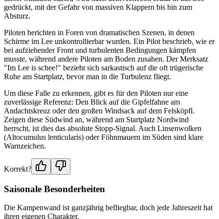
gedrückt, mit der Gefahr von massiven Klappern bis hin zum
Absturz.
Piloten berichten in Foren von dramatischen Szenen, in denen
Schirme im Lee unkontrollierbar wurden. Ein Pilot beschrieb, wie er
bei aufziehender Front und turbulenten Bedingungen kämpfen
musste, während andere Piloten am Boden zusahen. Der Merksatz
"Im Lee is schee!" bezieht sich sarkastisch auf die oft trügerische
Ruhe am Startplatz, bevor man in die Turbulenz fliegt.
Um diese Falle zu erkennen, gibt es für den Piloten nur eine
zuverlässige Referenz: Den Blick auf die Gipfelfahne am
Andachtskreuz oder den großen Windsack auf dem Felsköpfl.
Zeigen diese Südwind an, während am Startplatz Nordwind
herrscht, ist dies das absolute Stopp-Signal. Auch Linsenwolken
(Altocumulus lenticularis) oder Föhnmauern im Süden sind klare
Warnzeichen.
Korrekt?
Saisonale Besonderheiten
Die Kampenwand ist ganzjährig befliegbar, doch jede Jahreszeit hat
ihren eigenen Charakter.