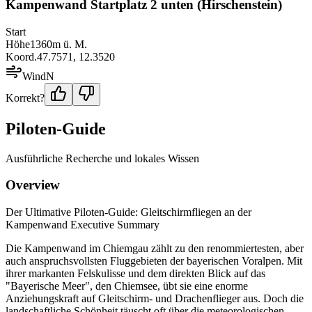
Kampenwand Startplatz 2 unten (Hirschenstein)
Start
Höhe
1360
m ü. M.
Koord.
47.7571
,
12.3520
Wind
N
Korrekt?
Piloten-Guide
Ausführliche Recherche und lokales Wissen
Overview
Der Ultimative Piloten-Guide: Gleitschirmfliegen an der
Kampenwand Executive Summary
Die Kampenwand im Chiemgau zählt zu den renommiertesten, aber
auch anspruchsvollsten Fluggebieten der bayerischen Voralpen. Mit
ihrer markanten Felskulisse und dem direkten Blick auf das
"Bayerische Meer", den Chiemsee, übt sie eine enorme
Anziehungskraft auf Gleitschirm- und Drachenflieger aus. Doch die
landschaftliche Schönheit täuscht oft über die meteorologischen