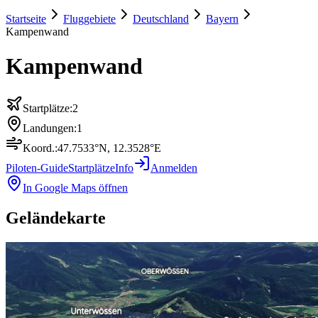
Startseite
Fluggebiete
Deutschland
Bayern
Kampenwand
Kampenwand
Startplätze:
2
Landungen:
1
Koord.:
47.7533
°N,
12.3528
°E
Piloten-Guide
Startplätze
Info
Anmelden
In Google Maps öffnen
Geländekarte