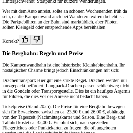
Hintergschwendt. Startpunkt für kürzere Wanderungen.
Wer mit dem Auto anreist, sollte an schönen Wochenenden früh da
sein, da die Kampenwand auch bei Wanderern extrem beliebt ist.
Die Parkgebühren an der Bahn sind marktüblich, aber Piloten
sollten Kleingeld oder entsprechende Apps bereithalten.
Korrekt?
Die Bergbahn: Regeln und Preise
Die Kampenwandbahn ist eine historische Kleinkabinenbahn. Ihr
nostalgischer Charme bringt jedoch Einschränkungen mit sich:
Drachentransport: Hier gilt eine strikte Regel. Drachen werden nur
kurzgepackt befördert. Langpack-Drachen passen schlichtweg nicht
in die Gondeln oder Transportgestelle. Dies ist ein häufiges Ärgernis
für Piloten, die dies vor der Anreise nicht bedacht haben.
Ticketpreise (Stand 2025): Die Preise für eine Bergfahrt bewegen
sich für Erwachsene zwischen ca. 23,50 € und 26,00 €, abhängig
von der Tageszeit (Nachmittagskarte) und Saison. Eine Berg- und
Talfahrt kostet ca. 32,00 €. Es lohnt sich, nach speziellen
Fliegertickets oder Punktekarten zu fragen, die oft angeboten