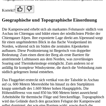
Korrekt?
Geographische und Topographische Einordnung
Die Kampenwand erhebt sich als markantes Felsmassiv südlich von
Aschau im Chiemgau und bildet einen der nördlichsten Pfeiler der
Chiemgauer Alpen. Ihre exponierte Lage direkt am Alpenrand sorgt
für einen ungehinderten Blick in das flache Voralpenland im
Norden, während sich im Süden die zentralen Alpenketten
aufbauen. Diese Positionierung ist fliegerisch von doppelter
Bedeutung: Zum einen dient der Berg als erste Barriere für
anströmende Luftmassen aus dem Norden, was zuverlässiges
Soaring und Thermikeinstiege ermöglicht. Zum anderen ist er
anfällig für komplexe Windsysteme, die durch die Verbindung zum
südlich gelegenen Inntal entstehen.
Das Fluggebiet erstreckt sich vertikal von der Talsohle in Aschau
auf ca. 600 Metern Meereshöhe bis hinauf zu den Startplätzen
knapp unterhalb des 1.669 Meter hohen Hauptgipfels. Die
Höhendifferenz von rund 850 bis 900 Metern bietet ausreichend
Arbeitshöhe für thermische Flüge und Streckenflüge. Topographisch
wird das Gelände durch den gezackten Felsgrat der Kampenwand
selbst dominiert, der wie eine Barriere wirkt, sowie durch die