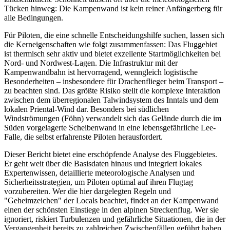
Tücken hinweg: Die Kampenwand ist kein reiner Anfängerberg für
alle Bedingungen.
Für Piloten, die eine schnelle Entscheidungshilfe suchen, lassen sich
die Kerneigenschaften wie folgt zusammenfassen: Das Fluggebiet
ist thermisch sehr aktiv und bietet exzellente Startmöglichkeiten bei
Nord- und Nordwest-Lagen. Die Infrastruktur mit der
Kampenwandbahn ist hervorragend, wenngleich logistische
Besonderheiten – insbesondere für Drachenflieger beim Transport –
zu beachten sind. Das größte Risiko stellt die komplexe Interaktion
zwischen dem überregionalen Talwindsystem des Inntals und dem
lokalen Priental-Wind dar. Besonders bei südlichen
Windströmungen (Föhn) verwandelt sich das Gelände durch die im
Süden vorgelagerte Scheibenwand in eine lebensgefährliche Lee-
Falle, die selbst erfahrenste Piloten herausfordert.
Dieser Bericht bietet eine erschöpfende Analyse des Fluggebietes.
Er geht weit über die Basisdaten hinaus und integriert lokales
Expertenwissen, detaillierte meteorologische Analysen und
Sicherheitsstrategien, um Piloten optimal auf ihren Flugtag
vorzubereiten. Wer die hier dargelegten Regeln und
"Geheimzeichen" der Locals beachtet, findet an der Kampenwand
einen der schönsten Einstiege in den alpinen Streckenflug. Wer sie
ignoriert, riskiert Turbulenzen und gefährliche Situationen, die in der
Vergangenheit bereits zu zahlreichen Zwischenfällen geführt haben.