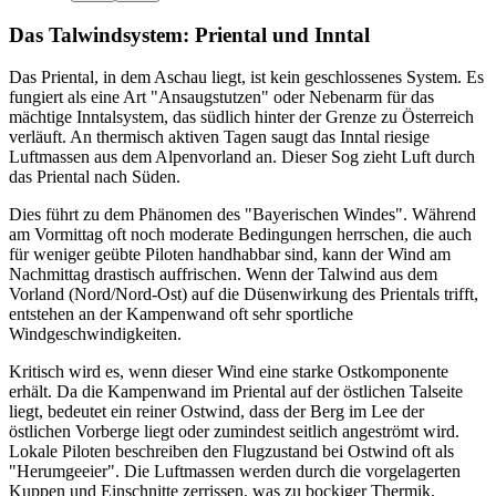
Das Talwindsystem: Priental und Inntal
Das Priental, in dem Aschau liegt, ist kein geschlossenes System. Es
fungiert als eine Art "Ansaugstutzen" oder Nebenarm für das
mächtige Inntalsystem, das südlich hinter der Grenze zu Österreich
verläuft. An thermisch aktiven Tagen saugt das Inntal riesige
Luftmassen aus dem Alpenvorland an. Dieser Sog zieht Luft durch
das Priental nach Süden.
Dies führt zu dem Phänomen des "Bayerischen Windes". Während
am Vormittag oft noch moderate Bedingungen herrschen, die auch
für weniger geübte Piloten handhabbar sind, kann der Wind am
Nachmittag drastisch auffrischen. Wenn der Talwind aus dem
Vorland (Nord/Nord-Ost) auf die Düsenwirkung des Prientals trifft,
entstehen an der Kampenwand oft sehr sportliche
Windgeschwindigkeiten.
Kritisch wird es, wenn dieser Wind eine starke Ostkomponente
erhält. Da die Kampenwand im Priental auf der östlichen Talseite
liegt, bedeutet ein reiner Ostwind, dass der Berg im Lee der
östlichen Vorberge liegt oder zumindest seitlich angeströmt wird.
Lokale Piloten beschreiben den Flugzustand bei Ostwind oft als
"Herumgeeier". Die Luftmassen werden durch die vorgelagerten
Kuppen und Einschnitte zerrissen, was zu bockiger Thermik,