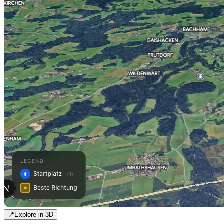
📍
Explore in 3D