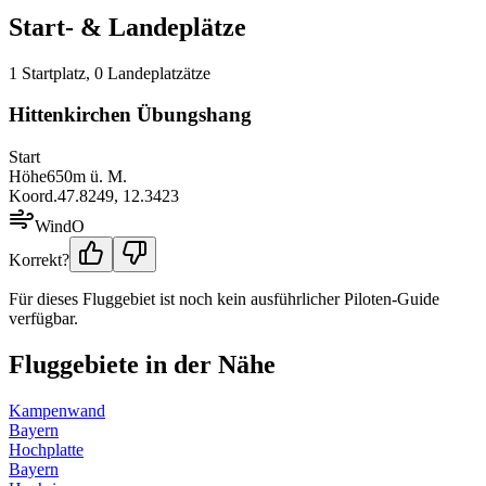
Start- & Landeplätze
1
Startplatz
,
0
Landeplatz
ätze
Hittenkirchen Übungshang
Start
Höhe
650
m ü. M.
Koord.
47.8249
,
12.3423
Wind
O
Korrekt?
Für dieses Fluggebiet ist noch kein ausführlicher Piloten-Guide
verfügbar.
Fluggebiete in der Nähe
Kampenwand
Bayern
Hochplatte
Bayern