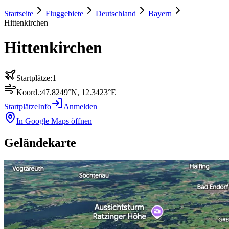
Startseite
Fluggebiete
Deutschland
Bayern
Hittenkirchen
Hittenkirchen
Startplätze:
1
Koord.:
47.8249
°N,
12.3423
°E
Startplätze
Info
Anmelden
In Google Maps öffnen
Geländekarte