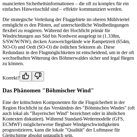
nuancierten Sicherheitsinformationen – die oft zu komplex für ein
einfaches Hinweisschild sind – effektiv kommuniziert werden.
Die strategische Verteilung der Fluggebiete im oberen Mühlviertel
ermöglicht es den Piloten, auf unterschiedliche Windbedingungen
flexibel zu reagieren. Während der Hochficht primär für
Windrichtungen aus Süd bis Nordwest ausgelegt ist (1.338m,
S/SW/W/NW), decken Ausweichgelände wie Rampetzreit (654m,
NO-O) und Oedt (SO-O) die östlichen Sektoren ab. Diese
Redundanz in den Flugmöglichkeiten ist entscheidend, um in der oft
wechselhaften Witterung des Böhmerwaldes sicher und legal fliegen
zu können.
Korrekt?
Das Phänomen "Böhmischer Wind"
Eine der kritischsten Komponenten für die Flugsicherheit in der
Region Hochficht ist das Verständnis des "Böhmischen Windes" (oft
auch lokal als "Bayerischer Wind" bezeichnet oder in ähnlichen
Kontexten diskutiert). Während Standard-Wettermodelle (GFS,
ECMWF) möglicherweise fliegbare Windgeschwindigkeiten
prognostizieren, kann die lokale "Qualität" der Luftmasse für
Gleitschirme absolut untauglich sein.