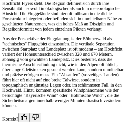
Hochficht-Flyers steht. Die Region definiert sich durch ihre
Sensibilität – sowohl in ökologischer als auch in meteorologischer
Hinsicht. Die Fluggelände sind hier oft mühsam in die dichte
Forststruktur integriert oder befinden sich in unmittelbarer Nähe zu
geschützten Naturzonen, was ein hohes Maß an Disziplin und
Regelkonformität von jedem einzelnen Piloten verlangt.
Aus der Perspektive der Flugplanung ist der Böhmerwald als
"technisches" Fluggebiet einzustufen. Die vertikale Separation
zwischen Startplatz und Landeplatz ist oft moderat – am Hochficht
variiert der Höhenunterschied zwischen 320 und 670 Metern,
abhängig vom gewählten Landeplatz. Dies bedeutet, dass die
thermische Anschlussfindung nicht, wie in den Alpen oft üblich,
über lange Gleitstrecken gesucht werden kann, sondern unmittelbar
und präzise erfolgen muss. Ein "Absaufen" (vorzeitiges Landen)
führt hier oft nicht auf eine breite Talwiese, sondern in
topographisch ungünstige Lagen oder, im schlimmsten Fall, in den
Hochwald. Hinzu kommen spezifische Windphänomene wie der
berüchtigte "Bayerische Wind" oder "Böhmische Wind" , die die
Sicherheitsmargen innerhalb weniger Minuten drastisch verändern
können.
Korrekt?