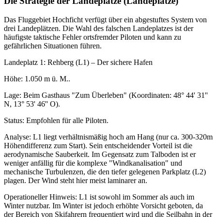
Die Strategie der Landeplätze (Landeplätze)
Das Fluggebiet Hochficht verfügt über ein abgestuftes System von
drei Landeplätzen. Die Wahl des falschen Landeplatzes ist der
häufigste taktische Fehler ortsfremder Piloten und kann zu
gefährlichen Situationen führen.
Landeplatz 1: Rehberg (L1) – Der sichere Hafen
Höhe: 1.050 m ü. M..
Lage: Beim Gasthaus "Zum Überleben" (Koordinaten: 48° 44' 31''
N, 13° 53' 46'' O).
Status: Empfohlen für alle Piloten.
Analyse: L1 liegt verhältnismäßig hoch am Hang (nur ca. 300-320m
Höhendifferenz zum Start). Sein entscheidender Vorteil ist die
aerodynamische Sauberkeit. Im Gegensatz zum Talboden ist er
weniger anfällig für die komplexe "Windkanalisation" und
mechanische Turbulenzen, die den tiefer gelegenen Parkplatz (L2)
plagen. Der Wind steht hier meist laminarer an.
Operationeller Hinweis: L1 ist sowohl im Sommer als auch im
Winter nutzbar. Im Winter ist jedoch erhöhte Vorsicht geboten, da
der Bereich von Skifahrern frequentiert wird und die Seilbahn in der