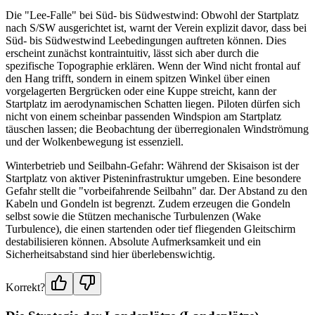
Die "Lee-Falle" bei Süd- bis Südwestwind: Obwohl der Startplatz
nach S/SW ausgerichtet ist, warnt der Verein explizit davor, dass bei
Süd- bis Südwestwind Leebedingungen auftreten können. Dies
erscheint zunächst kontraintuitiv, lässt sich aber durch die
spezifische Topographie erklären. Wenn der Wind nicht frontal auf
den Hang trifft, sondern in einem spitzen Winkel über einen
vorgelagerten Bergrücken oder eine Kuppe streicht, kann der
Startplatz im aerodynamischen Schatten liegen. Piloten dürfen sich
nicht von einem scheinbar passenden Windspion am Startplatz
täuschen lassen; die Beobachtung der überregionalen Windströmung
und der Wolkenbewegung ist essenziell.
Winterbetrieb und Seilbahn-Gefahr: Während der Skisaison ist der
Startplatz von aktiver Pisteninfrastruktur umgeben. Eine besondere
Gefahr stellt die "vorbeifahrende Seilbahn" dar. Der Abstand zu den
Kabeln und Gondeln ist begrenzt. Zudem erzeugen die Gondeln
selbst sowie die Stützen mechanische Turbulenzen (Wake
Turbulence), die einen startenden oder tief fliegenden Gleitschirm
destabilisieren können. Absolute Aufmerksamkeit und ein
Sicherheitsabstand sind hier überlebenswichtig.
Korrekt?