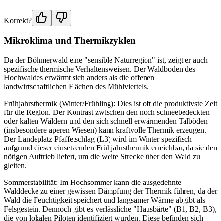
Korrekt?
Mikroklima und Thermikzyklen
Da der Böhmerwald eine "sensible Naturregion" ist, zeigt er auch
spezifische thermische Verhaltensweisen. Der Waldboden des
Hochwaldes erwärmt sich anders als die offenen
landwirtschaftlichen Flächen des Mühlviertels.
Frühjahrsthermik (Winter/Frühling): Dies ist oft die produktivste Zeit
für die Region. Der Kontrast zwischen den noch schneebedeckten
oder kalten Wäldern und den sich schnell erwärmenden Talböden
(insbesondere aperen Wiesen) kann kraftvolle Thermik erzeugen.
Der Landeplatz Pfaffetschlag (L3) wird im Winter spezifisch
aufgrund dieser einsetzenden Frühjahrsthermik erreichbar, da sie den
nötigen Auftrieb liefert, um die weite Strecke über den Wald zu
gleiten.
Sommerstabilität: Im Hochsommer kann die ausgedehnte
Walddecke zu einer gewissen Dämpfung der Thermik führen, da der
Wald die Feuchtigkeit speichert und langsamer Wärme abgibt als
Felsgestein. Dennoch gibt es verlässliche "Hausbärte" (B1, B2, B3),
die von lokalen Piloten identifiziert wurden. Diese befinden sich