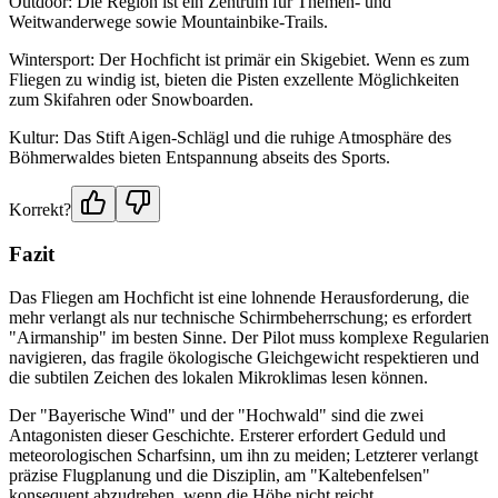
Outdoor: Die Region ist ein Zentrum für Themen- und
Weitwanderwege sowie Mountainbike-Trails.
Wintersport: Der Hochficht ist primär ein Skigebiet. Wenn es zum
Fliegen zu windig ist, bieten die Pisten exzellente Möglichkeiten
zum Skifahren oder Snowboarden.
Kultur: Das Stift Aigen-Schlägl und die ruhige Atmosphäre des
Böhmerwaldes bieten Entspannung abseits des Sports.
Korrekt?
Fazit
Das Fliegen am Hochficht ist eine lohnende Herausforderung, die
mehr verlangt als nur technische Schirmbeherrschung; es erfordert
"Airmanship" im besten Sinne. Der Pilot muss komplexe Regularien
navigieren, das fragile ökologische Gleichgewicht respektieren und
die subtilen Zeichen des lokalen Mikroklimas lesen können.
Der "Bayerische Wind" und der "Hochwald" sind die zwei
Antagonisten dieser Geschichte. Ersterer erfordert Geduld und
meteorologischen Scharfsinn, um ihn zu meiden; Letzterer verlangt
präzise Flugplanung und die Disziplin, am "Kaltebenfelsen"
konsequent abzudrehen, wenn die Höhe nicht reicht.