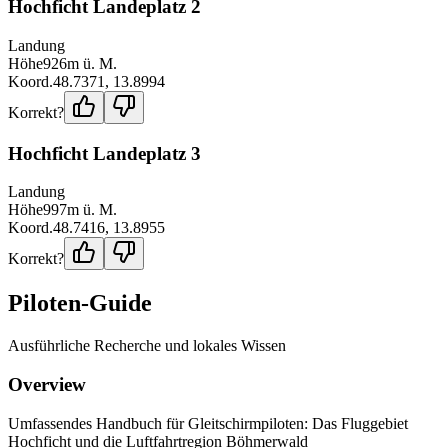
Hochficht Landeplatz 2
Landung
Höhe
926
m ü. M.
Koord.
48.7371
,
13.8994
Korrekt?
Hochficht Landeplatz 3
Landung
Höhe
997
m ü. M.
Koord.
48.7416
,
13.8955
Korrekt?
Piloten-Guide
Ausführliche Recherche und lokales Wissen
Overview
Umfassendes Handbuch für Gleitschirmpiloten: Das Fluggebiet
Hochficht und die Luftfahrtregion Böhmerwald