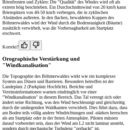
Böenfronten und Zyklen: Die "Qualität" des Windes wird oft als
extrem böig beschrieben. Ein Durchschnittswind von 20 km/h kann
Böenspitzen von 40-50 km/h verbergen, die in zyklischen
Abständen auftreten. In den flachen, bewaldeten Kuppen des
Böhmerwaldes wird der Wind durch die Bodenrauigkeit (Bäume)
zusätzlich verwirbelt, was die Vorhersagbarkeit am Startplatz
erschwert.
Korrekt?
Orographische Verstärkung und
"Windkanalisation"
Die Topographie des Böhmerwaldes wirkt wie ein komplexes
System aus Düsen und Barrieren. Besonders betroffen ist der
Landeplatz 2 (Parkplatz Hochficht). Berichte und
Vereinsinformationen warnen eindringlich vor einer
"Windkanalisation" in diesem Bereich. Das Tal verengt sich oder
ändert seine Richtung, was den Wind beschleunigt und gleichzeitig
durch die umliegenden Waldkanten verwirbelt. Dies führt dazu, dass
am Boden teils völlig andere Windrichtungen und -stärken herrschen
als am Startplatz oder in der freien Atmosphäre. Piloten müssen
darauf vorbereitet sein, dass der Wind am L2 nicht laminar ansteht,
sondern durch mechanische Turbulenz "zerhackt" ist.