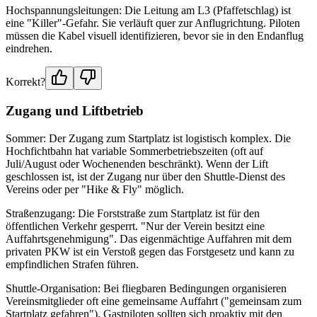
Hochspannungsleitungen: Die Leitung am L3 (Pfaffetschlag) ist
eine "Killer"-Gefahr. Sie verläuft quer zur Anflugrichtung. Piloten
müssen die Kabel visuell identifizieren, bevor sie in den Endanflug
eindrehen.
Korrekt?
Zugang und Liftbetrieb
Sommer: Der Zugang zum Startplatz ist logistisch komplex. Die
Hochfichtbahn hat variable Sommerbetriebszeiten (oft auf
Juli/August oder Wochenenden beschränkt). Wenn der Lift
geschlossen ist, ist der Zugang nur über den Shuttle-Dienst des
Vereins oder per "Hike & Fly" möglich.
Straßenzugang: Die Forststraße zum Startplatz ist für den
öffentlichen Verkehr gesperrt. "Nur der Verein besitzt eine
Auffahrtsgenehmigung". Das eigenmächtige Auffahren mit dem
privaten PKW ist ein Verstoß gegen das Forstgesetz und kann zu
empfindlichen Strafen führen.
Shuttle-Organisation: Bei fliegbaren Bedingungen organisieren
Vereinsmitglieder oft eine gemeinsame Auffahrt ("gemeinsam zum
Startplatz gefahren"). Gastpiloten sollten sich proaktiv mit den