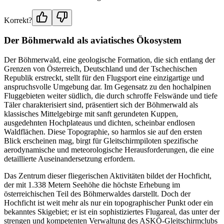
Korrekt?
Der Böhmerwald als aviatisches Ökosystem
Der Böhmerwald, eine geologische Formation, die sich entlang der
Grenzen von Österreich, Deutschland und der Tschechischen
Republik erstreckt, stellt für den Flugsport eine einzigartige und
anspruchsvolle Umgebung dar. Im Gegensatz zu den hochalpinen
Fluggebieten weiter südlich, die durch schroffe Felswände und tiefe
Täler charakterisiert sind, präsentiert sich der Böhmerwald als
klassisches Mittelgebirge mit sanft gerundeten Kuppen,
ausgedehnten Hochplateaus und dichten, scheinbar endlosen
Waldflächen. Diese Topographie, so harmlos sie auf den ersten
Blick erscheinen mag, birgt für Gleitschirmpiloten spezifische
aerodynamische und meteorologische Herausforderungen, die eine
detaillierte Auseinandersetzung erfordern.
Das Zentrum dieser fliegerischen Aktivitäten bildet der Hochficht,
der mit 1.338 Metern Seehöhe die höchste Erhebung im
österreichischen Teil des Böhmerwaldes darstellt. Doch der
Hochficht ist weit mehr als nur ein topographischer Punkt oder ein
bekanntes Skigebiet; er ist ein sophistiziertes Flugareal, das unter der
strengen und kompetenten Verwaltung des ASKÖ-Gleitschirmclubs