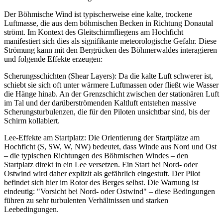
Der Böhmische Wind ist typischerweise eine kalte, trockene
Luftmasse, die aus dem böhmischen Becken in Richtung Donautal
strömt. Im Kontext des Gleitschirmfliegens am Hochficht
manifestiert sich dies als signifikante meteorologische Gefahr. Diese
Strömung kann mit den Bergrücken des Böhmerwaldes interagieren
und folgende Effekte erzeugen:
Scherungsschichten (Shear Layers): Da die kalte Luft schwerer ist,
schiebt sie sich oft unter wärmere Luftmassen oder fließt wie Wasser
die Hänge hinab. An der Grenzschicht zwischen der stationären Luft
im Tal und der darüberströmenden Kaltluft entstehen massive
Scherungsturbulenzen, die für den Piloten unsichtbar sind, bis der
Schirm kollabiert.
Lee-Effekte am Startplatz: Die Orientierung der Startplätze am
Hochficht (S, SW, W, NW) bedeutet, dass Winde aus Nord und Ost
– die typischen Richtungen des Böhmischen Windes – den
Startplatz direkt in ein Lee versetzen. Ein Start bei Nord- oder
Ostwind wird daher explizit als gefährlich eingestuft. Der Pilot
befindet sich hier im Rotor des Berges selbst. Die Warnung ist
eindeutig: "Vorsicht bei Nord- oder Ostwind" – diese Bedingungen
führen zu sehr turbulenten Verhältnissen und starken
Leebedingungen.