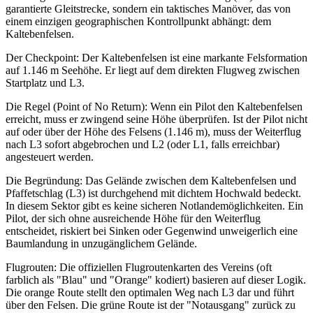
garantierte Gleitstrecke, sondern ein taktisches Manöver, das von
einem einzigen geographischen Kontrollpunkt abhängt: dem
Kaltebenfelsen.
Der Checkpoint: Der Kaltebenfelsen ist eine markante Felsformation
auf 1.146 m Seehöhe. Er liegt auf dem direkten Flugweg zwischen
Startplatz und L3.
Die Regel (Point of No Return): Wenn ein Pilot den Kaltebenfelsen
erreicht, muss er zwingend seine Höhe überprüfen. Ist der Pilot nicht
auf oder über der Höhe des Felsens (1.146 m), muss der Weiterflug
nach L3 sofort abgebrochen und L2 (oder L1, falls erreichbar)
angesteuert werden.
Die Begründung: Das Gelände zwischen dem Kaltebenfelsen und
Pfaffetschlag (L3) ist durchgehend mit dichtem Hochwald bedeckt.
In diesem Sektor gibt es keine sicheren Notlandemöglichkeiten. Ein
Pilot, der sich ohne ausreichende Höhe für den Weiterflug
entscheidet, riskiert bei Sinken oder Gegenwind unweigerlich eine
Baumlandung in unzugänglichem Gelände.
Flugrouten: Die offiziellen Flugroutenkarten des Vereins (oft
farblich als "Blau" und "Orange" kodiert) basieren auf dieser Logik.
Die orange Route stellt den optimalen Weg nach L3 dar und führt
über den Felsen. Die grüne Route ist der "Notausgang" zurück zu