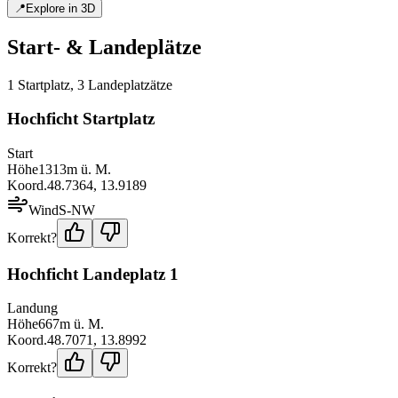
📍
Explore in 3D
Start- & Landeplätze
1
Startplatz
,
3
Landeplatz
ätze
Hochficht Startplatz
Start
Höhe
1313
m ü. M.
Koord.
48.7364
,
13.9189
Wind
S-NW
Korrekt?
Hochficht Landeplatz 1
Landung
Höhe
667
m ü. M.
Koord.
48.7071
,
13.8992
Korrekt?