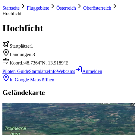
Startseite
Fluggebiete
Österreich
Oberösterreich
Hochficht
Hochficht
Startplätze:
1
Landungen:
3
Koord.:
48.7364
°N,
13.9189
°E
Piloten-Guide
Startplätze
Info
Webcams
Anmelden
In Google Maps öffnen
Geländekarte