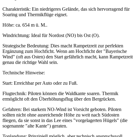
Charakteristik: Ein niedrigeres Gelände, das sich hervorragend für
Soaring und Thermikflüge eignet.
Höhe: ca. 654 m ü. M..
Windrichtung: Ideal für Nordost (NO) bis Ost (O).
Strategische Bedeutung: Dies macht Rampetzreit zur perfekten
Ergänzung zum Hochficht. Wenn am Hochficht der "Bayerische
Wind" (oft aus Osten) den Start gefährlich macht, kann Rampetzreit
genau die richtige Wahl sein.
Technische Hinweise:
Start: Erreichbar per Auto oder zu Fuß.
Flugtechnik: Piloten können die Waldkante soaren. Thermik
ermöglicht oft den Überhöhungsflug über den Bergrücken.
Gefahren: Bei starkem NO-Wind ist Vorsicht geboten. Piloten
sollten nicht ohne ausreichende Höhe zu weit nach Südosten
fliegen, da sie sonst in das Lee eines "vorgelagerten Hügels" (die
sogenannte "alte Kante") geraten.
Toplandung: Prinzipiell möglich, aber technisch anspruchsvoll