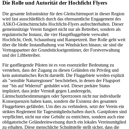
Die Rolle und Autorität der Hochficht Flyers
Die gesamte Infrastruktur für den Gleitschirmsport in dieser Region
wird fast ausschließlich durch das ehrenamtliche Engagement des
ASKÖ-Gleitschirmclubs Hochficht-Flyers aufrechterhalten. Dieser
gemeinnützige Verein fungiert nicht nur als Betreiber, sondern als
regulatorische Instanz, die vier Hauptfluggebiete verwaltet:
Hochficht, Oedt, Schaunburg und Rampetzreit. Ihre Rolle geht weit
über die bloße Instandhaltung von Windsäcken hinaus; sie sind die
Vertragspartner der Grundstückseigentümer, der Forstverwaltung
und der Liftbetreiber.
Für gastfliegende Piloten ist es von essenzieller Bedeutung zu
verstehen, dass der Zugang zu diesen Geländen ein Privileg und
kein automatisches Recht darstellt. Die Fluggebiete werden explizit
als "sensible Naturregionen" beschrieben, in denen der Flugsport
nur "bis auf Widerruf" geduldet wird. Dieser prekäre Status
impliziert, dass jeder Verstoß gegen Landeregeln,
Lärmschutzbestimmungen oder Sperrzonen nicht nur individuelle
Konsequenzen haben kann, sondern die Existenz des gesamten
Fluggebietes gefährdet. Um dies zu verhindern, setzt der Verein ein
striktes Reglement für Tagesmitgliedschaften durch. Gastpiloten sind
verpflichtet, nicht nur eine Gebühr zu entrichten, sondern auch eine
obligatorische Geländeeinweisung durch ein lokales Vereinsmitglied
zu erhalten. Diese menschliche Schnittstelle stellt sicher, dass die