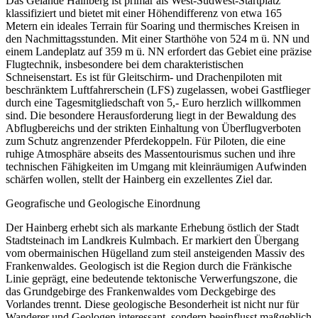
Das Gelände Hainberg ist primär als West-Südwest-Startplatz
klassifiziert und bietet mit einer Höhendifferenz von etwa 165
Metern ein ideales Terrain für Soaring und thermisches Kreisen in
den Nachmittagsstunden. Mit einer Starthöhe von 524 m ü. NN und
einem Landeplatz auf 359 m ü. NN erfordert das Gebiet eine präzise
Flugtechnik, insbesondere bei dem charakteristischen
Schneisenstart. Es ist für Gleitschirm- und Drachenpiloten mit
beschränktem Luftfahrerschein (LFS) zugelassen, wobei Gastflieger
durch eine Tagesmitgliedschaft von 5,- Euro herzlich willkommen
sind. Die besondere Herausforderung liegt in der Bewaldung des
Abflugbereichs und der strikten Einhaltung von Überflugverboten
zum Schutz angrenzender Pferdekoppeln. Für Piloten, die eine
ruhige Atmosphäre abseits des Massentourismus suchen und ihre
technischen Fähigkeiten im Umgang mit kleinräumigen Aufwinden
schärfen wollen, stellt der Hainberg ein exzellentes Ziel dar.
Geografische und Geologische Einordnung
Der Hainberg erhebt sich als markante Erhebung östlich der Stadt
Stadtsteinach im Landkreis Kulmbach. Er markiert den Übergang
vom obermainischen Hügelland zum steil ansteigenden Massiv des
Frankenwaldes. Geologisch ist die Region durch die Fränkische
Linie geprägt, eine bedeutende tektonische Verwerfungszone, die
das Grundgebirge des Frankenwaldes vom Deckgebirge des
Vorlandes trennt. Diese geologische Besonderheit ist nicht nur für
Wanderer und Geologen interessant, sondern beeinflusst maßgeblich