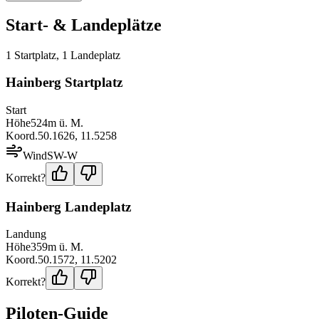
Start- & Landeplätze
1
Startplatz
,
1
Landeplatz
Hainberg Startplatz
Start
Höhe
524
m ü. M.
Koord.
50.1626
,
11.5258
Wind
SW-W
Korrekt?
Hainberg Landeplatz
Landung
Höhe
359
m ü. M.
Koord.
50.1572
,
11.5202
Korrekt?
Piloten-Guide