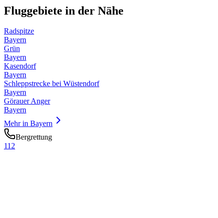
Fluggebiete in der Nähe
Radspitze
Bayern
Grün
Bayern
Kasendorf
Bayern
Schleppstrecke bei Wüstendorf
Bayern
Görauer Anger
Bayern
Mehr in
Bayern
Bergrettung
112