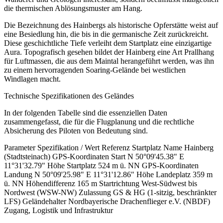
die thermischen Ablösungsmuster am Hang.
Die Bezeichnung des Hainbergs als historische Opferstätte weist auf
eine Besiedlung hin, die bis in die germanische Zeit zurückreicht.
Diese geschichtliche Tiefe verleiht dem Startplatz eine einzigartige
Aura. Topografisch gesehen bildet der Hainberg eine Art Prallhang
für Luftmassen, die aus dem Maintal herangeführt werden, was ihn
zu einem hervorragenden Soaring-Gelände bei westlichen
Windlagen macht.
Technische Spezifikationen des Geländes
In der folgenden Tabelle sind die essenziellen Daten
zusammengefasst, die für die Flugplanung und die rechtliche
Absicherung des Piloten von Bedeutung sind.
Parameter Spezifikation / Wert Referenz Startplatz Name Hainberg
(Stadtsteinach) GPS-Koordinaten Start N 50°09'45.38" E
11°31'32.79" Höhe Startplatz 524 m ü. NN GPS-Koordinaten
Landung N 50°09'25.98" E 11°31'12.86" Höhe Landeplatz 359 m
ü. NN Höhendifferenz 165 m Startrichtung West-Südwest bis
Nordwest (WSW-NW) Zulassung GS & HG (1-sitzig, beschränkter
LFS) Geländehalter Nordbayerische Drachenflieger e.V. (NBDF)
Zugang, Logistik und Infrastruktur