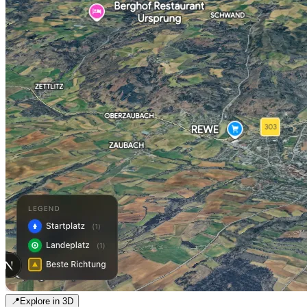
📍
Explore in 3D