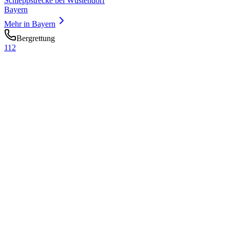
Schleppstrecke bei Wüstendorf
Bayern
Mehr in
Bayern
Bergrettung
112