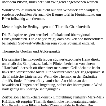
über dem Piloten, muss der Start zwingend abgebrochen werden.
Windkontrolle: Nutzen Sie nicht nur den Windsack am Startplatz,
sondern beobachten Sie auch die Baumwipfel in Flugrichtung, um
Böen frühzeitig zu erkennen.
Meteorologische Bedingungen und Thermik-Charakteristik
Die Radspitze reagiert sensibel auf lokale und überregionale
Druckgradienten. Die Analyse zeigt, dass das Gelände insbesondere
bei labilen Südwest-Wetterlagen sein volles Potenzial entfaltet.
Thermische Quellen und Ablösepunkte
Die primäre Thermikquelle ist der südwestexponierte Hang direkt
unterhalb des Startplatzes. Lokale Piloten berichten von einem
"Hausbart", der sich oft über einer markanten Geländekante leicht
links der Startschneise bildet. Ein weiterer wichtiger Triggerpunkt ist
die Fränkische Linie selbst. Wenn die Thermik an der Radspitze
abreißt, finden Piloten oft dynamischen Anschluss an den
bewaldeten Hängen der Umgebung, sofern der überregionale Wind
stark genug ist (Soaring-Bedingungen).
Zeit/Saison Thermikcharakteristik Empfehlung Frühjahr (März-Mai)
Kräftige, oft ruppige Thermik durch hohe Temperaturgradienten.
Nur für erfahrene Piloten; hohe Klappergefahr in Bodennähe.