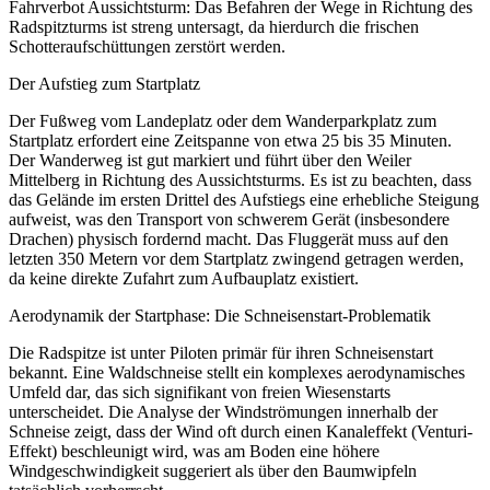
Fahrverbot Aussichtsturm: Das Befahren der Wege in Richtung des
Radspitzturms ist streng untersagt, da hierdurch die frischen
Schotteraufschüttungen zerstört werden.
Der Aufstieg zum Startplatz
Der Fußweg vom Landeplatz oder dem Wanderparkplatz zum
Startplatz erfordert eine Zeitspanne von etwa 25 bis 35 Minuten.
Der Wanderweg ist gut markiert und führt über den Weiler
Mittelberg in Richtung des Aussichtsturms. Es ist zu beachten, dass
das Gelände im ersten Drittel des Aufstiegs eine erhebliche Steigung
aufweist, was den Transport von schwerem Gerät (insbesondere
Drachen) physisch fordernd macht. Das Fluggerät muss auf den
letzten 350 Metern vor dem Startplatz zwingend getragen werden,
da keine direkte Zufahrt zum Aufbauplatz existiert.
Aerodynamik der Startphase: Die Schneisenstart-Problematik
Die Radspitze ist unter Piloten primär für ihren Schneisenstart
bekannt. Eine Waldschneise stellt ein komplexes aerodynamisches
Umfeld dar, das sich signifikant von freien Wiesenstarts
unterscheidet. Die Analyse der Windströmungen innerhalb der
Schneise zeigt, dass der Wind oft durch einen Kanaleffekt (Venturi-
Effekt) beschleunigt wird, was am Boden eine höhere
Windgeschwindigkeit suggeriert als über den Baumwipfeln