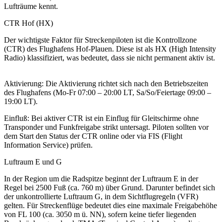
Lufträume kennt.
CTR Hof (HX)
Der wichtigste Faktor für Streckenpiloten ist die Kontrollzone
(CTR) des Flughafens Hof-Plauen. Diese ist als HX (High Intensity
Radio) klassifiziert, was bedeutet, dass sie nicht permanent aktiv ist.
Aktivierung: Die Aktivierung richtet sich nach den Betriebszeiten
des Flughafens (Mo-Fr 07:00 – 20:00 LT, Sa/So/Feiertage 09:00 –
19:00 LT).
Einfluß: Bei aktiver CTR ist ein Einflug für Gleitschirme ohne
Transponder und Funkfreigabe strikt untersagt. Piloten sollten vor
dem Start den Status der CTR online oder via FIS (Flight
Information Service) prüfen.
Luftraum E und G
In der Region um die Radspitze beginnt der Luftraum E in der
Regel bei 2500 Fuß (ca. 760 m) über Grund. Darunter befindet sich
der unkontrollierte Luftraum G, in dem Sichtflugregeln (VFR)
gelten. Für Streckenflüge bedeutet dies eine maximale Freigabehöhe
von FL 100 (ca. 3050 m ü. NN), sofern keine tiefer liegenden