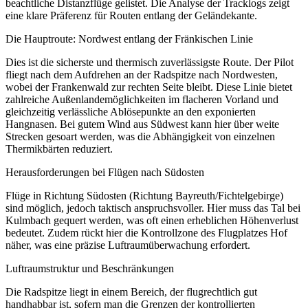
beachtliche Distanzflüge gelistet. Die Analyse der Tracklogs zeigt
eine klare Präferenz für Routen entlang der Geländekante.
Die Hauptroute: Nordwest entlang der Fränkischen Linie
Dies ist die sicherste und thermisch zuverlässigste Route. Der Pilot
fliegt nach dem Aufdrehen an der Radspitze nach Nordwesten,
wobei der Frankenwald zur rechten Seite bleibt. Diese Linie bietet
zahlreiche Außenlandemöglichkeiten im flacheren Vorland und
gleichzeitig verlässliche Ablösepunkte an den exponierten
Hangnasen. Bei gutem Wind aus Südwest kann hier über weite
Strecken gesoart werden, was die Abhängigkeit von einzelnen
Thermikbärten reduziert.
Herausforderungen bei Flügen nach Südosten
Flüge in Richtung Südosten (Richtung Bayreuth/Fichtelgebirge)
sind möglich, jedoch taktisch anspruchsvoller. Hier muss das Tal bei
Kulmbach gequert werden, was oft einen erheblichen Höhenverlust
bedeutet. Zudem rückt hier die Kontrollzone des Flugplatzes Hof
näher, was eine präzise Luftraumüberwachung erfordert.
Luftraumstruktur und Beschränkungen
Die Radspitze liegt in einem Bereich, der flugrechtlich gut
handhabbar ist, sofern man die Grenzen der kontrollierten