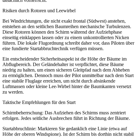
tatsächlich vorherrscht.
Risiken durch Rotoren und Leewirbel
Bei Windrichtungen, die nicht exakt frontal (Südwest) anstehen,
entstehen an den seitlichen Baumreihen mechanische Turbulenzen.
Diese Rotoren können den Schirm während der Aufziehphase
einseitig einklappen lassen oder zu einem unkontrollierten Nicken
führen. Die lokale Flugordnung schreibt daher vor, dass Piloten über
eine fundierte Startabbruchtechnik verfügen müssen.
Ein entscheidender Sicherheitsaspekt ist die Höhe der Bäume im
Abflugbereich. Der Geländehalter ist verpflichtet, diese Bäume
niedrig zu halten, um einen sicheren Gleitpfad nach dem Abheben
zu ermöglichen. Dennoch muss der Pilot unmittelbar nach dem Start
eine stabile Fluglage erreichen, um nicht durch absinkende
Luftmassen oder kleine Lee-Wirbel hinter die Baumkanten versetzt
zu werden.
Taktische Empfehlungen für den Start
Schirmbeherrschung: Das Aufziehen des Schirms muss zentriert
erfolgen. Jedes seitliche Ausbrechen führt in Richtung der Bäume.
Startabbruchlinie: Markieren Sie gedanklich eine Linie (etwa auf
Höhe der oberen Windspione). Ist der Schirm bis dorthin nicht stabil