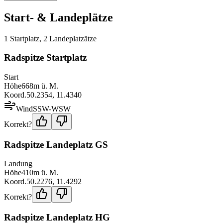
Start- & Landeplätze
1
Startplatz
,
2
Landeplatz
ätze
Radspitze Startplatz
Start
Höhe
668
m ü. M.
Koord.
50.2354
,
11.4340
Wind
SSW-WSW
Korrekt?
Radspitze Landeplatz GS
Landung
Höhe
410
m ü. M.
Koord.
50.2276
,
11.4292
Korrekt?
Radspitze Landeplatz HG