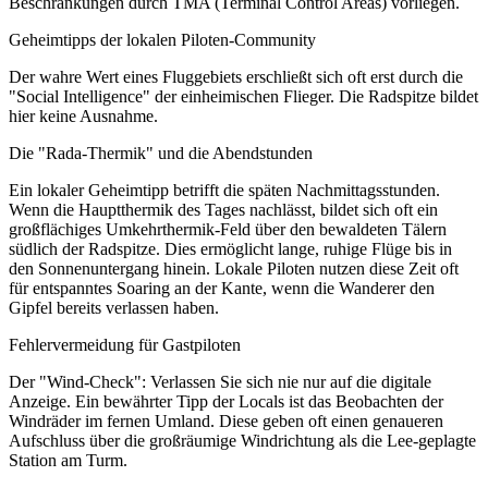
Beschränkungen durch TMA (Terminal Control Areas) vorliegen.
Geheimtipps der lokalen Piloten-Community
Der wahre Wert eines Fluggebiets erschließt sich oft erst durch die
"Social Intelligence" der einheimischen Flieger. Die Radspitze bildet
hier keine Ausnahme.
Die "Rada-Thermik" und die Abendstunden
Ein lokaler Geheimtipp betrifft die späten Nachmittagsstunden.
Wenn die Hauptthermik des Tages nachlässt, bildet sich oft ein
großflächiges Umkehrthermik-Feld über den bewaldeten Tälern
südlich der Radspitze. Dies ermöglicht lange, ruhige Flüge bis in
den Sonnenuntergang hinein. Lokale Piloten nutzen diese Zeit oft
für entspanntes Soaring an der Kante, wenn die Wanderer den
Gipfel bereits verlassen haben.
Fehlervermeidung für Gastpiloten
Der "Wind-Check": Verlassen Sie sich nie nur auf die digitale
Anzeige. Ein bewährter Tipp der Locals ist das Beobachten der
Windräder im fernen Umland. Diese geben oft einen genaueren
Aufschluss über die großräumige Windrichtung als die Lee-geplagte
Station am Turm.