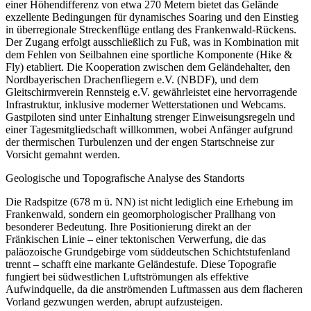
einer Höhendifferenz von etwa 270 Metern bietet das Gelände
exzellente Bedingungen für dynamisches Soaring und den Einstieg
in überregionale Streckenflüge entlang des Frankenwald-Rückens.
Der Zugang erfolgt ausschließlich zu Fuß, was in Kombination mit
dem Fehlen von Seilbahnen eine sportliche Komponente (Hike &
Fly) etabliert. Die Kooperation zwischen dem Geländehalter, den
Nordbayerischen Drachenfliegern e.V. (NBDF), und dem
Gleitschirmverein Rennsteig e.V. gewährleistet eine hervorragende
Infrastruktur, inklusive moderner Wetterstationen und Webcams.
Gastpiloten sind unter Einhaltung strenger Einweisungsregeln und
einer Tagesmitgliedschaft willkommen, wobei Anfänger aufgrund
der thermischen Turbulenzen und der engen Startschneise zur
Vorsicht gemahnt werden.
Geologische und Topografische Analyse des Standorts
Die Radspitze (678 m ü. NN) ist nicht lediglich eine Erhebung im
Frankenwald, sondern ein geomorphologischer Prallhang von
besonderer Bedeutung. Ihre Positionierung direkt an der
Fränkischen Linie – einer tektonischen Verwerfung, die das
paläozoische Grundgebirge vom süddeutschen Schichtstufenland
trennt – schafft eine markante Geländestufe. Diese Topografie
fungiert bei südwestlichen Luftströmungen als effektive
Aufwindquelle, da die anströmenden Luftmassen aus dem flacheren
Vorland gezwungen werden, abrupt aufzusteigen.