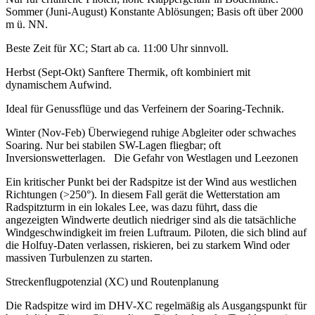
Sommer (Juni-August) Konstante Ablösungen; Basis oft über 2000
m ü. NN.
Beste Zeit für XC; Start ab ca. 11:00 Uhr sinnvoll.
Herbst (Sept-Okt) Sanftere Thermik, oft kombiniert mit
dynamischem Aufwind.
Ideal für Genussflüge und das Verfeinern der Soaring-Technik.
Winter (Nov-Feb) Überwiegend ruhige Abgleiter oder schwaches
Soaring. Nur bei stabilen SW-Lagen fliegbar; oft
Inversionswetterlagen. Die Gefahr von Westlagen und Leezonen
Ein kritischer Punkt bei der Radspitze ist der Wind aus westlichen
Richtungen (>250°). In diesem Fall gerät die Wetterstation am
Radspitzturm in ein lokales Lee, was dazu führt, dass die
angezeigten Windwerte deutlich niedriger sind als die tatsächliche
Windgeschwindigkeit im freien Luftraum. Piloten, die sich blind auf
die Holfuy-Daten verlassen, riskieren, bei zu starkem Wind oder
massiven Turbulenzen zu starten.
Streckenflugpotenzial (XC) und Routenplanung
Die Radspitze wird im DHV-XC regelmäßig als Ausgangspunkt für