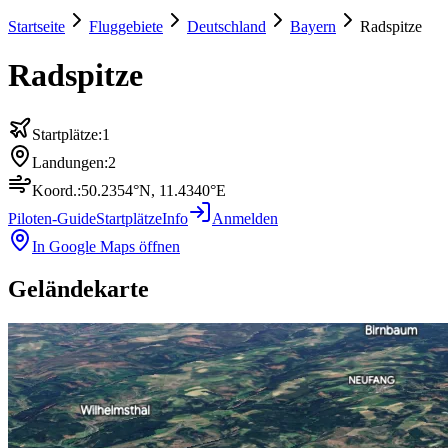
Startseite
Fluggebiete
Deutschland
Bayern
Radspitze
Radspitze
Startplätze:
1
Landungen:
2
Koord.:
50.2354
°N,
11.4340
°E
Piloten-Guide
Startplätze
Info
Anmelden
In Google Maps öffnen
Geländekarte