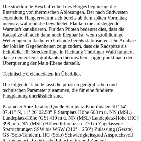
Die strukturelle Beschaffenheit des Berges begünstigt die
Entstehung von thermischen Ablösungen. Der nach Südwesten
exponierte Hang erwärmt sich bereits ab dem späten Vormittag
intensiv, während die bewaldeten Flanken die aufsteigende
Warmluft kanalisieren. Für den Piloten bedeutet dies, dass die
Radspitze oft auch dann noch fliegbar ist, wenn großräumige
Wetterlagen in flacherem Gelände bereits stabilisieren. Die Analyse
der lokalen Gegebenheiten zeigt zudem, dass die Radspitze als
Eckpfeiler für Streckenflüge in Richtung Thüringer Wald fungiert,
da sie den ersten signifikanten thermischen Triggerpunkt nach der
Überquerung der Main-Ebene darstellt.
Technische Geländedaten im Überblick
Die folgende Tabelle fasst die präzisen geografischen und
technischen Parameter zusammen, die für eine fundierte
Flugplanung unerlässlich sind.
Parameter Spezifikation Quelle Startplatz-Koordinaten 50° 14'
07.41" N, 11° 26' 02.50" E Startplatz-Höhe 668 m ü. NN (MSL)
Landeplatz-Höhe (GS) 410 m ü. NN (MSL) Landeplatz-Höhe (HG)
398 m ü. NN (MSL) Höhendifferenz ca. 270 m Zugelassene
Startrichtungen SSW bis WSW (210° – 250°) Zulassung (Geräte)
GS (Solo/Tandem), HG (Solo) Schwierigkeitsgrad Anspruchsvoll
(C / Schwer) Logistische Infrastruktur und Zugang