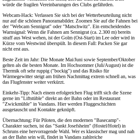
würde die fragilen Vereinbarungen des Clubs gefährden.
Webcam-Hack: Verlassen Sie sich bei der Wetterbeurteilung nicht
nur auf die schönen Panoramabilder. Zoomen Sie auf die Fahnen bei
der "Webcam Sennigrat" oder "Matschwitz". Ein entscheidendes
Warnsignal: Wenn die Fahnen am Sennigrat (ca. 2.300 m) bereits
straff aus West wehen, ist der Golm (Ost-Start) im Lee oder wird in
Kürze vom Westwind überspült. In diesem Fall: Packen Sie gar
nicht erst aus.
Beste Zeit im Jahr: Die Monate Mai/Juni sowie September/Oktober
gelten als die besten Monate. Im Hochsommer (Juli/August) ist die
Thermik oft sehr ruppig ("bockig") und das Risiko für
Wärmegewitter steigt am frühen Nachmittag extrem schnell an, was
das Flugfenster weiter verkürzt.
Einkehr-Tipp: Nach einem erfolgreichen Flug trifft sich die Szene
gerne im "Liftstüble" direkt an der Bahn oder im Restaurant
"Zwickmühle" in Vandans. Hier werden Fluggeschichten
ausgetauscht und Kontakte geknüpft.
Übernachtung: Für Piloten, die den modernen "Basecamp"-
Charakter suchen, ist das "Sankt Josefsheim" (Hostel/Hotel) in
Schruns eine hervorragende Wahl. Wer es klassischer mag und nah
an der Bahn sein will, findet in Vandans zahlreiche