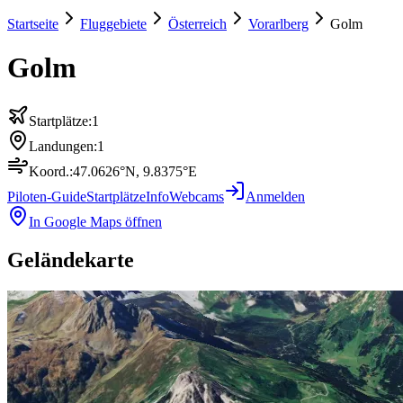
Startseite
Fluggebiete
Österreich
Vorarlberg
Golm
Golm
Startplätze:
1
Landungen:
1
Koord.:
47.0626
°N,
9.8375
°E
Piloten-Guide
Startplätze
Info
Webcams
Anmelden
In Google Maps öffnen
Geländekarte