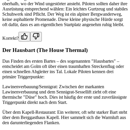
oberhalb, wo der Wind ungestörter ansteht. Piloten sollten daher ihre
Ausrüstung entsprechend wählen: Ein leichtes Gurtzeug und stabiles
Schuhwerk sind Pflicht. Der Weg ist ein alpiner Bergwanderweg,
keine asphaltierte Promenade. Diese kleine physische Hürde sorgt
oft dafür, dass es am eigentlichen Startplatz angenehm ruhig bleibt.
Korrekt?
Der Hausbart (The House Thermal)
Das Finden des ersten Bartes – des sogenannten "Hausbartes" –
entscheidet am Golm oft über einen traumhaften Streckenflug oder
einen schnellen Abgleiter ins Tal. Lokale Piloten kennen drei
primäre Triggerpunkte:
Lawinenverbauung/Sennigrat: Zwischen der markanten
Lawinenverbauung und dem Sennigrat-Sessellift zieht oft eine
thermische "Düse" hoch. Dies ist häufig der erste und zuverlässigste
Triggerpunkt direkt nach dem Start.
Über dem Kapell-Restaurant: Ein weiterer, oft sehr starker Bart steht
über dem Berggasthaus Kapell. Hier sammelt sich die Warmluft aus
den darunterliegenden Flanken.