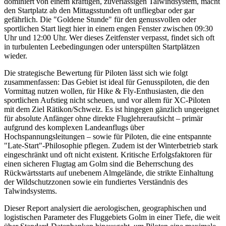
dominiert von einem kräftigen, zuverlässigen Talwindsystem, macht
den Startplatz ab den Mittagsstunden oft unfliegbar oder gar
gefährlich. Die "Goldene Stunde" für den genussvollen oder
sportlichen Start liegt hier in einem engen Fenster zwischen 09:30
Uhr und 12:00 Uhr. Wer dieses Zeitfenster verpasst, findet sich oft
in turbulenten Leebedingungen oder unterspülten Startplätzen
wieder.
Die strategische Bewertung für Piloten lässt sich wie folgt
zusammenfassen: Das Gebiet ist ideal für Genusspiloten, die den
Vormittag nutzen wollen, für Hike & Fly-Enthusiasten, die den
sportlichen Aufstieg nicht scheuen, und vor allem für XC-Piloten
mit dem Ziel Rätikon/Schweiz. Es ist hingegen gänzlich ungeeignet
für absolute Anfänger ohne direkte Fluglehreraufsicht – primär
aufgrund des komplexen Landeanflugs über
Hochspannungsleitungen – sowie für Piloten, die eine entspannte
"Late-Start"-Philosophie pflegen. Zudem ist der Winterbetrieb stark
eingeschränkt und oft nicht existent. Kritische Erfolgsfaktoren für
einen sicheren Flugtag am Golm sind die Beherrschung des
Rückwärtsstarts auf unebenem Almgelände, die strikte Einhaltung
der Wildschutzzonen sowie ein fundiertes Verständnis des
Talwindsystems.
Dieser Report analysiert die aerologischen, geographischen und
logistischen Parameter des Fluggebiets Golm in einer Tiefe, die weit