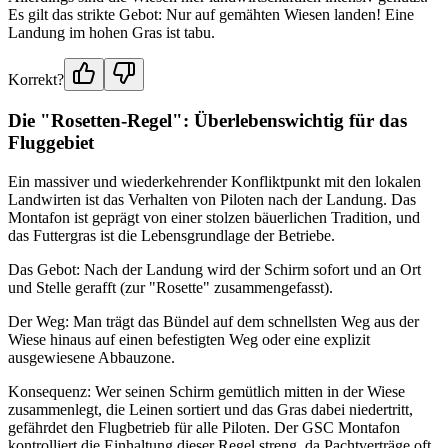
Es gilt das strikte Gebot: Nur auf gemähten Wiesen landen! Eine
Landung im hohen Gras ist tabu.
Korrekt?
Die "Rosetten-Regel": Überlebenswichtig für das
Fluggebiet
Ein massiver und wiederkehrender Konfliktpunkt mit den lokalen
Landwirten ist das Verhalten von Piloten nach der Landung. Das
Montafon ist geprägt von einer stolzen bäuerlichen Tradition, und
das Futtergras ist die Lebensgrundlage der Betriebe.
Das Gebot: Nach der Landung wird der Schirm sofort und an Ort
und Stelle gerafft (zur "Rosette" zusammengefasst).
Der Weg: Man trägt das Bündel auf dem schnellsten Weg aus der
Wiese hinaus auf einen befestigten Weg oder eine explizit
ausgewiesene Abbauzone.
Konsequenz: Wer seinen Schirm gemütlich mitten in der Wiese
zusammenlegt, die Leinen sortiert und das Gras dabei niedertritt,
gefährdet den Flugbetrieb für alle Piloten. Der GSC Montafon
kontrolliert die Einhaltung dieser Regel streng, da Pachtverträge oft