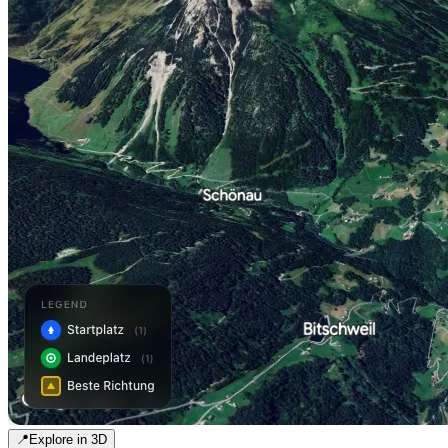
📍
Explore in 3D