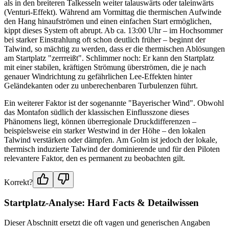
als in den breiteren Talkesseln weiter talauswärts oder taleinwärts
(Venturi-Effekt). Während am Vormittag die thermischen Aufwinde
den Hang hinaufströmen und einen einfachen Start ermöglichen,
kippt dieses System oft abrupt. Ab ca. 13:00 Uhr – im Hochsommer
bei starker Einstrahlung oft schon deutlich früher – beginnt der
Talwind, so mächtig zu werden, dass er die thermischen Ablösungen
am Startplatz "zerrreißt". Schlimmer noch: Er kann den Startplatz
mit einer stabilen, kräftigen Strömung überströmen, die je nach
genauer Windrichtung zu gefährlichen Lee-Effekten hinter
Geländekanten oder zu unberechenbaren Turbulenzen führt.
Ein weiterer Faktor ist der sogenannte "Bayerischer Wind". Obwohl
das Montafon südlich der klassischen Einflusszone dieses
Phänomens liegt, können überregionale Druckdifferenzen –
beispielsweise ein starker Westwind in der Höhe – den lokalen
Talwind verstärken oder dämpfen. Am Golm ist jedoch der lokale,
thermisch induzierte Talwind der dominierende und für den Piloten
relevantere Faktor, den es permanent zu beobachten gilt.
Korrekt?
Startplatz-Analyse: Hard Facts & Detailwissen
Dieser Abschnitt ersetzt die oft vagen und generischen Angaben