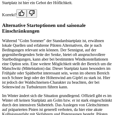
Startplatz ist hier ein Gebot der Höflichkeit.
Korrekt?
Alternative Startoptionen und saisonale
Einschränkungen
Während "Golm Sommer" der Standardstartplatz ist, erwähnen
lokale Quellen und erfahrene Piloten Alternativen, die je nach
Bedingungen relevant sein können. Der Sennigrat, auf der
gegenüberliegenden Seite der Senke, bietet oft anspruchsvollere
Startbedingungen, kann aber bei bestimmten Windkonstellationen
eine Option sein. Eine weitere Möglichkeit stellt der Bereich um die
Matschwitz (Mittelstation) dar. Dieser Startplatz kann besonders im
Frühjahr oder Spätherbst interessant sein, wenn im oberen Bereich
noch Schnee liegt oder der Höhenwind am Gipfel zu stark ist. Hier
ist jedoch der Waldschneisen-Charakter zu beachten, der bei
Seitenwind zu Turbulenzen führen kann.
Im Winter ändert sich die Situation grundlegend. Offiziell gibt es im
Winter oft keinen Startplatz am Golm bzw. er ist stark eingeschränkt
durch den intensiven Skibetrieb. Das Auslegen von Gleitschirmen
auf präparierten Pisten ist generell verboten, da hier eine akute
Kollisionsgefahr mit Skifahrern und Pistenraupen besteht. Piloten,