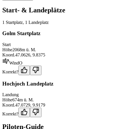
Start- & Landeplätze
1
Startplatz
,
1
Landeplatz
Golm Startplatz
Start
Höhe
2068
m ü. M.
Koord.
47.0626
,
9.8375
Wind
O
Korrekt?
Hochjoch Landeplatz
Landung
Höhe
674
m ü. M.
Koord.
47.0729
,
9.9179
Korrekt?
Piloten-Guide