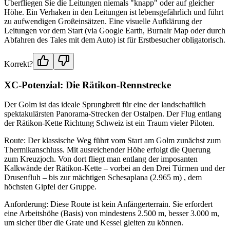
Überfliegen Sie die Leitungen niemals "knapp" oder auf gleicher
Höhe. Ein Verhaken in den Leitungen ist lebensgefährlich und führt
zu aufwendigen Großeinsätzen. Eine visuelle Aufklärung der
Leitungen vor dem Start (via Google Earth, Burnair Map oder durch
Abfahren des Tales mit dem Auto) ist für Erstbesucher obligatorisch.
Korrekt?
XC-Potenzial: Die Rätikon-Rennstrecke
Der Golm ist das ideale Sprungbrett für eine der landschaftlich
spektakulärsten Panorama-Strecken der Ostalpen. Der Flug entlang
der Rätikon-Kette Richtung Schweiz ist ein Traum vieler Piloten.
Route: Der klassische Weg führt vom Start am Golm zunächst zum
Thermikanschluss. Mit ausreichender Höhe erfolgt die Querung
zum Kreuzjoch. Von dort fliegt man entlang der imposanten
Kalkwände der Rätikon-Kette – vorbei an den Drei Türmen und der
Drusenfluh – bis zur mächtigen Schesaplana (2.965 m) , dem
höchsten Gipfel der Gruppe.
Anforderung: Diese Route ist kein Anfängerterrain. Sie erfordert
eine Arbeitshöhe (Basis) von mindestens 2.500 m, besser 3.000 m,
um sicher über die Grate und Kessel gleiten zu können.