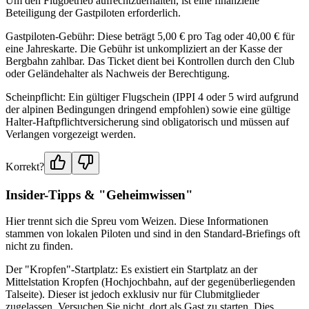
Um den Flugbetrieb aufrechtzuerhalten, ist eine finanzielle
Beteiligung der Gastpiloten erforderlich.
Gastpiloten-Gebühr: Diese beträgt 5,00 € pro Tag oder 40,00 € für
eine Jahreskarte. Die Gebühr ist unkompliziert an der Kasse der
Bergbahn zahlbar. Das Ticket dient bei Kontrollen durch den Club
oder Geländehalter als Nachweis der Berechtigung.
Scheinpflicht: Ein gültiger Flugschein (IPPI 4 oder 5 wird aufgrund
der alpinen Bedingungen dringend empfohlen) sowie eine gültige
Halter-Haftpflichtversicherung sind obligatorisch und müssen auf
Verlangen vorgezeigt werden.
Korrekt?
Insider-Tipps & "Geheimwissen"
Hier trennt sich die Spreu vom Weizen. Diese Informationen
stammen von lokalen Piloten und sind in den Standard-Briefings oft
nicht zu finden.
Der "Kropfen"-Startplatz: Es existiert ein Startplatz an der
Mittelstation Kropfen (Hochjochbahn, auf der gegenüberliegenden
Talseite). Dieser ist jedoch exklusiv nur für Clubmitglieder
zugelassen. Versuchen Sie nicht, dort als Gast zu starten. Dies