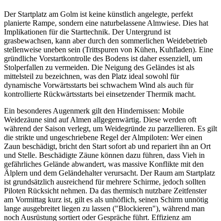
Der Startplatz am Golm ist keine künstlich angelegte, perfekt
planierte Rampe, sondern eine naturbelassene Almwiese. Dies hat
Implikationen für die Starttechnik. Der Untergrund ist
grasbewachsen, kann aber durch den sommerlichen Weidebetrieb
stellenweise uneben sein (Trittspuren von Kühen, Kuhfladen). Eine
gründliche Vorstartkontrolle des Bodens ist daher essenziell, um
Stolperfallen zu vermeiden. Die Neigung des Geländes ist als
mittelsteil zu bezeichnen, was den Platz ideal sowohl für
dynamische Vorwärtsstarts bei schwachem Wind als auch für
kontrollierte Rückwärtsstarts bei einsetzender Thermik macht.
Ein besonderes Augenmerk gilt den Hindernissen: Mobile
Weidezäune sind auf Almen allgegenwärtig. Diese werden oft
während der Saison verlegt, um Weidegründe zu parzellieren. Es gilt
die strikte und ungeschriebene Regel der Almpiloten: Wer einen
Zaun beschädigt, bricht den Start sofort ab und repariert ihn an Ort
und Stelle. Beschädigte Zäune können dazu führen, dass Vieh in
gefährliches Gelände abwandert, was massive Konflikte mit den
Älplern und dem Geländehalter verursacht. Der Raum am Startplatz
ist grundsätzlich ausreichend für mehrere Schirme, jedoch sollten
Piloten Rücksicht nehmen. Da das thermisch nutzbare Zeitfenster
am Vormittag kurz ist, gilt es als unhöflich, seinen Schirm unnötig
lange ausgebreitet liegen zu lassen ("Blockieren"), während man
noch Ausrüstung sortiert oder Gespräche führt. Effizienz am