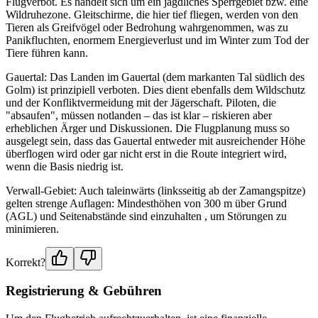
Flugverbot. Es handelt sich um ein jagdliches Sperrgebiet bzw. eine
Wildruhezone. Gleitschirme, die hier tief fliegen, werden von den
Tieren als Greifvögel oder Bedrohung wahrgenommen, was zu
Panikfluchten, enormem Energieverlust und im Winter zum Tod der
Tiere führen kann.
Gauertal: Das Landen im Gauertal (dem markanten Tal südlich des
Golm) ist prinzipiell verboten. Dies dient ebenfalls dem Wildschutz
und der Konfliktvermeidung mit der Jägerschaft. Piloten, die
"absaufen", müssen notlanden – das ist klar – riskieren aber
erheblichen Ärger und Diskussionen. Die Flugplanung muss so
ausgelegt sein, dass das Gauertal entweder mit ausreichender Höhe
überflogen wird oder gar nicht erst in die Route integriert wird,
wenn die Basis niedrig ist.
Verwall-Gebiet: Auch taleinwärts (linksseitig ab der Zamangspitze)
gelten strenge Auflagen: Mindesthöhen von 300 m über Grund
(AGL) und Seitenabstände sind einzuhalten , um Störungen zu
minimieren.
Korrekt?
Registrierung & Gebühren