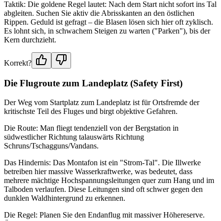
Taktik: Die goldene Regel lautet: Nach dem Start nicht sofort ins Tal
abgleiten. Suchen Sie aktiv die Abrisskanten an den östlichen
Rippen. Geduld ist gefragt – die Blasen lösen sich hier oft zyklisch.
Es lohnt sich, in schwachem Steigen zu warten ("Parken"), bis der
Kern durchzieht.
Korrekt?
Die Flugroute zum Landeplatz (Safety First)
Der Weg vom Startplatz zum Landeplatz ist für Ortsfremde der
kritischste Teil des Fluges und birgt objektive Gefahren.
Die Route: Man fliegt tendenziell von der Bergstation in
südwestlicher Richtung talauswärts Richtung
Schruns/Tschagguns/Vandans.
Das Hindernis: Das Montafon ist ein "Strom-Tal". Die Illwerke
betreiben hier massive Wasserkraftwerke, was bedeutet, dass
mehrere mächtige Hochspannungsleitungen quer zum Hang und im
Talboden verlaufen. Diese Leitungen sind oft schwer gegen den
dunklen Waldhintergrund zu erkennen.
Die Regel: Planen Sie den Endanflug mit massiver Höhereserve.