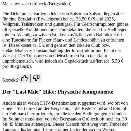
Matschwitz -> Grüneck (Bergstation)
Die Ticketpreise variieren leicht von Saison zu Saison, liegen aber
für eine Bergfahrt (Erwachsene) bei ca. 33,50 € (Stand 2025,
Vollpreis, Teilstrecken sind günstiger). Für Gleitschirmpiloten gibt es
oft spezielle Konditionen oder Punktekarten, die sich für Vielflieger
lohnen. Wichtig zu wissen ist, dass zusätzlich zum Bahnticket oft
eine Tageskarte für Flieger (Start- und Landegebühr) zu entrichten
ist. Diese kostet ca. 5 € und geht an den lokalen Club bzw.
Geländehalter zur Instandhaltung der Infrastruktur und Pacht der
Wiesen. Der Transport von Gleitschirmen ist in der Bahn
unproblematisch, wird jedoch als Gepäckstück tarifiert (ca. 5,50 €
pro 30kg Sack).
Korrekt?
Der "Last Mile" Hike: Physische Komponente
Anders als in vielen DHV-Datenbanken suggeriert wird, wo oft von
einem "Start direkt an der Bergstation" die Rede ist, ist am Golm oft
ein Fußmarsch erforderlich, um die idealen Bedingungen zu finden.
Im Sommer muss man von der Bergstation Grüneck oft noch ca. 30
bis 45 Minuten aufsteigen. Dieser Marsch führt weg vom Trubel der
Tagesausflügler hinauf zum Golmer Joch oder zu den Wiesen