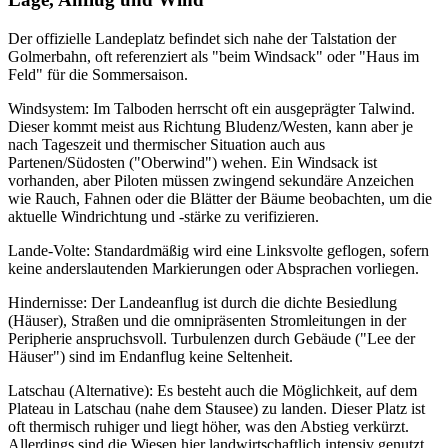
Der offizielle Landeplatz befindet sich nahe der Talstation der
Golmerbahn, oft referenziert als "beim Windsack" oder "Haus im
Feld" für die Sommersaison.
Windsystem: Im Talboden herrscht oft ein ausgeprägter Talwind.
Dieser kommt meist aus Richtung Bludenz/Westen, kann aber je
nach Tageszeit und thermischer Situation auch aus
Partenen/Südosten ("Oberwind") wehen. Ein Windsack ist
vorhanden, aber Piloten müssen zwingend sekundäre Anzeichen
wie Rauch, Fahnen oder die Blätter der Bäume beobachten, um die
aktuelle Windrichtung und -stärke zu verifizieren.
Lande-Volte: Standardmäßig wird eine Linksvolte geflogen, sofern
keine anderslautenden Markierungen oder Absprachen vorliegen.
Hindernisse: Der Landeanflug ist durch die dichte Besiedlung
(Häuser), Straßen und die omnipräsenten Stromleitungen in der
Peripherie anspruchsvoll. Turbulenzen durch Gebäude ("Lee der
Häuser") sind im Endanflug keine Seltenheit.
Latschau (Alternative): Es besteht auch die Möglichkeit, auf dem
Plateau in Latschau (nahe dem Stausee) zu landen. Dieser Platz ist
oft thermisch ruhiger und liegt höher, was den Abstieg verkürzt.
Allerdings sind die Wiesen hier landwirtschaftlich intensiv genutzt.