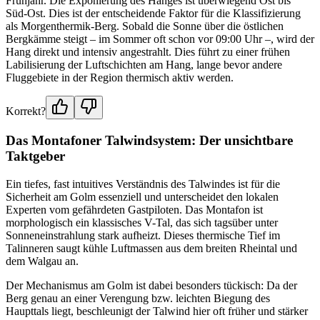
Frühjahr. Die Exponierung des Hanges ist überwiegend Ost bis
Süd-Ost. Dies ist der entscheidende Faktor für die Klassifizierung
als Morgenthermik-Berg. Sobald die Sonne über die östlichen
Bergkämme steigt – im Sommer oft schon vor 09:00 Uhr –, wird der
Hang direkt und intensiv angestrahlt. Dies führt zu einer frühen
Labilisierung der Luftschichten am Hang, lange bevor andere
Fluggebiete in der Region thermisch aktiv werden.
Korrekt?
Das Montafoner Talwindsystem: Der unsichtbare
Taktgeber
Ein tiefes, fast intuitives Verständnis des Talwindes ist für die
Sicherheit am Golm essenziell und unterscheidet den lokalen
Experten vom gefährdeten Gastpiloten. Das Montafon ist
morphologisch ein klassisches V-Tal, das sich tagsüber unter
Sonneneinstrahlung stark aufheizt. Dieses thermische Tief im
Talinneren saugt kühle Luftmassen aus dem breiten Rheintal und
dem Walgau an.
Der Mechanismus am Golm ist dabei besonders tückisch: Da der
Berg genau an einer Verengung bzw. leichten Biegung des
Haupttals liegt, beschleunigt der Talwind hier oft früher und stärker