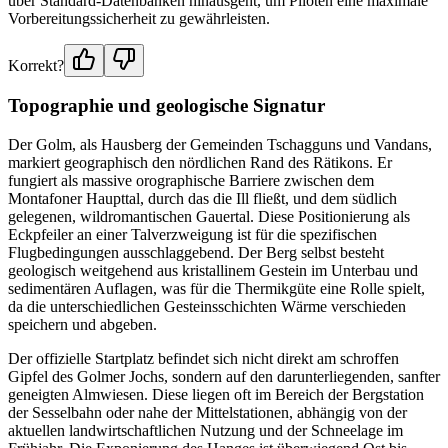
über Standard-Datenbanken hinausgeht, um Piloten eine maximale
Vorbereitungssicherheit zu gewährleisten.
Korrekt?
Topographie und geologische Signatur
Der Golm, als Hausberg der Gemeinden Tschagguns und Vandans,
markiert geographisch den nördlichen Rand des Rätikons. Er
fungiert als massive orographische Barriere zwischen dem
Montafoner Haupttal, durch das die Ill fließt, und dem südlich
gelegenen, wildromantischen Gauertal. Diese Positionierung als
Eckpfeiler an einer Talverzweigung ist für die spezifischen
Flugbedingungen ausschlaggebend. Der Berg selbst besteht
geologisch weitgehend aus kristallinem Gestein im Unterbau und
sedimentären Auflagen, was für die Thermikgüte eine Rolle spielt,
da die unterschiedlichen Gesteinsschichten Wärme verschieden
speichern und abgeben.
Der offizielle Startplatz befindet sich nicht direkt am schroffen
Gipfel des Golmer Jochs, sondern auf den darunterliegenden, sanfter
geneigten Almwiesen. Diese liegen oft im Bereich der Bergstation
der Sesselbahn oder nahe der Mittelstationen, abhängig von der
aktuellen landwirtschaftlichen Nutzung und der Schneelage im