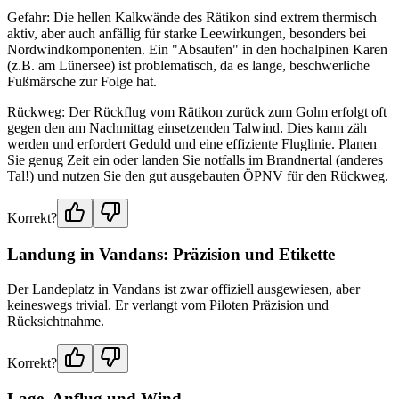
Gefahr: Die hellen Kalkwände des Rätikon sind extrem thermisch
aktiv, aber auch anfällig für starke Leewirkungen, besonders bei
Nordwindkomponenten. Ein "Absaufen" in den hochalpinen Karen
(z.B. am Lünersee) ist problematisch, da es lange, beschwerliche
Fußmärsche zur Folge hat.
Rückweg: Der Rückflug vom Rätikon zurück zum Golm erfolgt oft
gegen den am Nachmittag einsetzenden Talwind. Dies kann zäh
werden und erfordert Geduld und eine effiziente Fluglinie. Planen
Sie genug Zeit ein oder landen Sie notfalls im Brandnertal (anderes
Tal!) und nutzen Sie den gut ausgebauten ÖPNV für den Rückweg.
Korrekt?
Landung in Vandans: Präzision und Etikette
Der Landeplatz in Vandans ist zwar offiziell ausgewiesen, aber
keineswegs trivial. Er verlangt vom Piloten Präzision und
Rücksichtnahme.
Korrekt?
Lage, Anflug und Wind