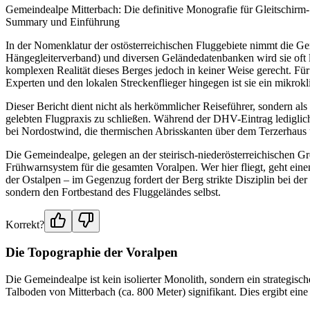
Gemeindealpe Mitterbach: Die definitive Monografie für Gleitschirm
Summary und Einführung
In der Nomenklatur der ostösterreichischen Fluggebiete nimmt die Ge
Hängegleiterverband) und diversen Geländedatenbanken wird sie oft lap
komplexen Realität dieses Berges jedoch in keiner Weise gerecht. Für 
Experten und den lokalen Streckenflieger hingegen ist sie ein mikro
Dieser Bericht dient nicht als herkömmlicher Reiseführer, sondern 
gelebten Flugpraxis zu schließen. Während der DHV-Eintrag lediglich
bei Nordostwind, die thermischen Abrisskanten über dem Terzerhaus u
Die Gemeindealpe, gelegen an der steirisch-niederösterreichischen G
Frühwarnsystem für die gesamten Voralpen. Wer hier fliegt, geht eine
der Ostalpen – im Gegenzug fordert der Berg strikte Disziplin bei de
sondern den Fortbestand des Fluggeländes selbst.
Korrekt?
Die Topographie der Voralpen
Die Gemeindealpe ist kein isolierter Monolith, sondern ein strategisc
Talboden von Mitterbach (ca. 800 Meter) signifikant. Dies ergibt ein