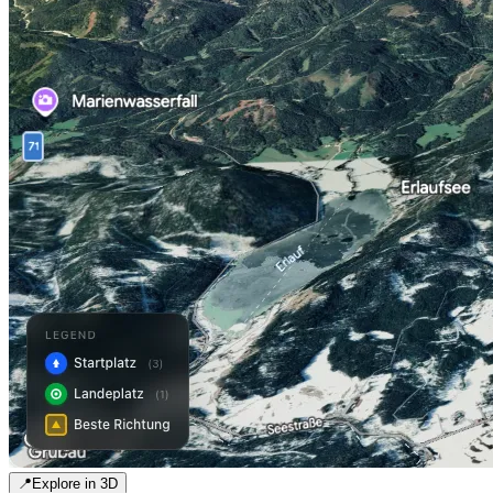
📍
Explore in 3D