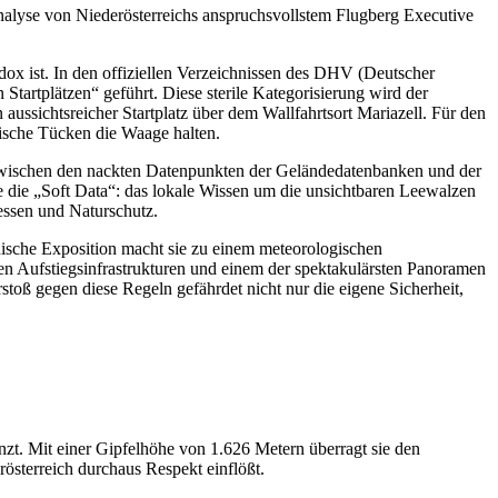
nalyse von Niederösterreichs anspruchsvollstem Flugberg Executive
dox ist. In den offiziellen Verzeichnissen des DHV (Deutscher
Startplätzen“ geführt. Diese sterile Kategorisierung wird der
aussichtsreicher Startplatz über dem Wallfahrtsort Mariazell. Für den
ogische Tücken die Waage halten.
e zwischen den nackten Datenpunkten der Geländedatenbanken und der
e die „Soft Data“: das lokale Wissen um die unsichtbaren Leewalzen
essen und Naturschutz.
phische Exposition macht sie zu einem meteorologischen
sten Aufstiegsinfrastrukturen und einem der spektakulärsten Panoramen
stoß gegen diese Regeln gefährdet nicht nur die eigene Sicherheit,
enzt. Mit einer Gipfelhöhe von 1.626 Metern überragt sie den
erösterreich durchaus Respekt einflößt.