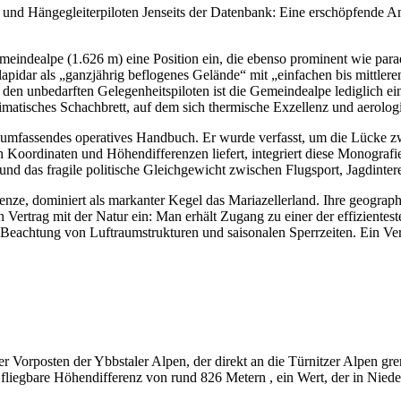
- und Hängegleiterpiloten Jenseits der Datenbank: Eine erschöpfende A
meindealpe (1.626 m) eine Position ein, die ebenso prominent wie para
idar als „ganzjährig beflogenes Gelände“ mit „einfachen bis mittleren 
den unbedarften Gelegenheitspiloten ist die Gemeindealpe lediglich ein 
klimatisches Schachbrett, auf dem sich thermische Exzellenz und aerol
als umfassendes operatives Handbuch. Er wurde verfasst, um die Lück
 Koordinaten und Höhendifferenzen liefert, integriert diese Monografi
nd das fragile politische Gleichgewicht zwischen Flugsport, Jagdinter
renze, dominiert als markanter Kegel das Mariazellerland. Ihre geogra
n Vertrag mit der Natur ein: Man erhält Zugang zu einer der effiziente
r Beachtung von Luftraumstrukturen und saisonalen Sperrzeiten. Ein Ver
her Vorposten der Ybbstaler Alpen, der direkt an die Türnitzer Alpen gr
e fliegbare Höhendifferenz von rund 826 Metern , ein Wert, der in Nied