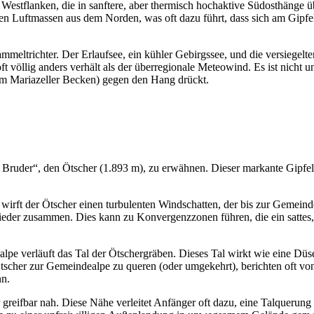
Westflanken, die in sanftere, aber thermisch hochaktive Südosthänge ü
ten Luftmassen aus dem Norden, was oft dazu führt, dass sich am Gipf
mmeltrichter. Der Erlaufsee, ein kühler Gebirgssee, und die versiegelt
ft völlig anders verhält als der überregionale Meteowind. Es ist nicht
em Mariazeller Becken) gegen den Hang drückt.
Bruder“, den Ötscher (1.893 m), zu erwähnen. Dieser markante Gipfel 
irft der Ötscher einen turbulenten Windschatten, der bis zur Gemeinde
eder zusammen. Dies kann zu Konvergenzzonen führen, die ein sattes,
pe verläuft das Tal der Ötschergräben. Dieses Tal wirkt wie eine Dü
 Ötscher zur Gemeindealpe zu queren (oder umgekehrt), berichten oft 
nn.
greifbar nah. Diese Nähe verleitet Anfänger oft dazu, eine Talquerun