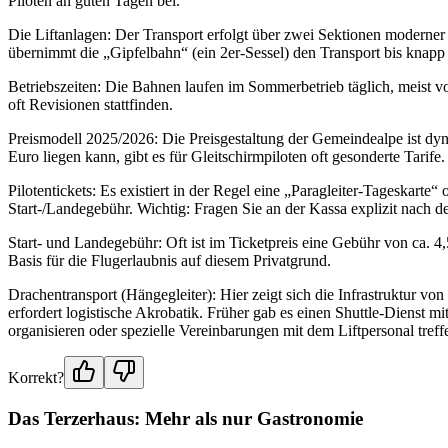
Piloten an guten Tagen bei.
Die Liftanlagen: Der Transport erfolgt über zwei Sektionen moderner 
übernimmt die „Gipfelbahn“ (ein 2er-Sessel) den Transport bis knapp u
Betriebszeiten: Die Bahnen laufen im Sommerbetrieb täglich, meist v
oft Revisionen stattfinden.
Preismodell 2025/2026: Die Preisgestaltung der Gemeindealpe ist dyn
Euro liegen kann, gibt es für Gleitschirmpiloten oft gesonderte Tarife.
Pilotentickets: Es existiert in der Regel eine „Paragleiter-Tageskarte
Start-/Landegebühr. Wichtig: Fragen Sie an der Kassa explizit nach de
Start- und Landegebühr: Oft ist im Ticketpreis eine Gebühr von ca. 4,
Basis für die Flugerlaubnis auf diesem Privatgrund.
Drachentransport (Hängegleiter): Hier zeigt sich die Infrastruktur vo
erfordert logistische Akrobatik. Früher gab es einen Shuttle-Dienst m
organisieren oder spezielle Vereinbarungen mit dem Liftpersonal tref
Korrekt?
Das Terzerhaus: Mehr als nur Gastronomie