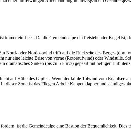
en zu einer unfreiwilligen Außenlandung in unwegsamem Gelände gez
ist immer ein Lee“. Da die Gemeindealpe ein freistehender Kegel ist, d
Ein Nord- oder Nordostwind trifft auf die Rückseite des Berges (dort, 
eicht nur eine leichte Brise von vorne (Rotoraufwind) oder Windstille.
 ein dramatisches Sinken (bis zu 5-8 m/s) gepaart mit heftiger Turbulen
icht auf Höhe des Gipfels. Wenn der kühle Talwind vom Erlaufsee auf d
 In dieser Zone ist das Fliegen Arbeit: Kappenklapper und ständiges ak
ordern, ist die Gemeindealpe eine Bastion der Bequemlichkeit. Dies tr