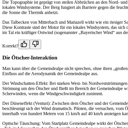
Die Topographie ist geprägt von steilen Abbrüchen an den Nord- und 
lokalen Windsysteme. Der Berg fungiert als Barriere gegen die feuch
die Sonne die Thermik anheizt.
Das Talbecken von Mitterbach und Mariazell wirkt wie ein riesiger Sa
Diese Kontraste sind der Motor für ein lokales Windsystem, das sich o
im Tal ein kräftiger Ostwind (sogenannter „Bayerischer Wind“ aus d
Korrekt?
Die Ötscher-Interaktion
Man kann über die Gemeindealpe nicht sprechen, ohne ihren „großen 
Einfluss auf die Aerodynamik der Gemeindealpe aus.
Der Windschatten-Effekt: Bei starken West- bis Nordwestströmungen w
Strömung um den Ötscher und fließt im Bereich der Gemeindealpe wi
Scherwinden, wenn die Windgeschwindigkeit zunimmt.
Der Düseneffekt (Venturi): Zwischen dem Ötscher und der Gemeindeal
beschleunigt sich der Wind dramatisch. Piloten, die versuchen, vom
innerhalb von hundert Metern von 15 km/h auf 40 km/h ansteigen ka
Optische Täuschung: Vom Startplatz Gemeindealpe wirkt der Ötscher 