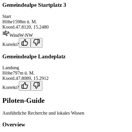
Gemeindealpe Startplatz 3
Start
Höhe
1598
m ü. M.
Koord.
47.8120
,
15.2480
Wind
W-NW
Korrekt?
Gemeindealpe Landeplatz
Landung
Höhe
797
m ü. M.
Koord.
47.8089
,
15.2912
Korrekt?
Piloten-Guide
Ausführliche Recherche und lokales Wissen
Overview