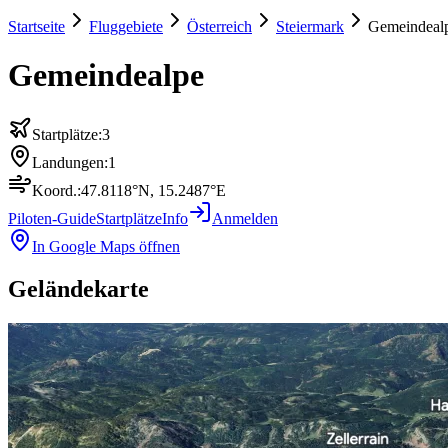
Startseite
Fluggebiete
Österreich
Steiermark
Gemeindeal
Gemeindealpe
Startplätze:
3
Landungen:
1
Koord.:
47.8118
°N,
15.2487
°E
Piloten-Guide
Startplätze
Info
Anmelden
In Google Maps öffnen
Geländekarte