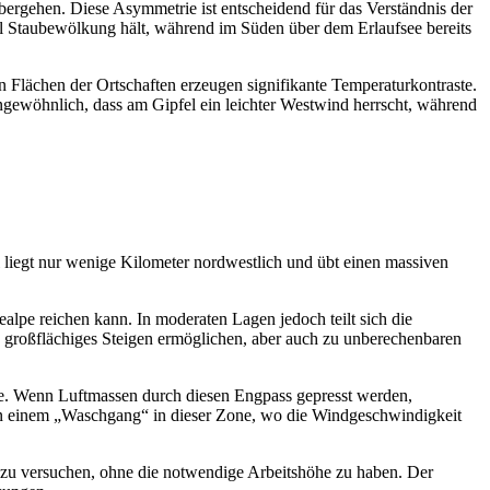
bergehen. Diese Asymmetrie ist entscheidend für das Verständnis der
el Staubewölkung hält, während im Süden über dem Erlaufsee bereits
en Flächen der Ortschaften erzeugen signifikante Temperaturkontraste.
 ungewöhnlich, dass am Gipfel ein leichter Westwind herrscht, während
liegt nur wenige Kilometer nordwestlich und übt einen massiven
alpe reichen kann. In moderaten Lagen jedoch teilt sich die
 großflächiges Steigen ermöglichen, aber auch zu unberechenbaren
se. Wenn Luftmassen durch diesen Engpass gepresst werden,
von einem „Waschgang“ in dieser Zone, wo die Windgeschwindigkeit
g zu versuchen, ohne die notwendige Arbeitshöhe zu haben. Der