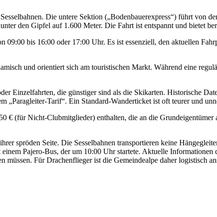
Sesselbahnen. Die untere Sektion („Bodenbauerexpress“) führt von der T
nter den Gipfel auf 1.600 Meter. Die Fahrt ist entspannt und bietet be
on 09:00 bis 16:00 oder 17:00 Uhr. Es ist essenziell, den aktuellen F
amisch und orientiert sich am touristischen Markt. Während eine regul
“ oder Einzelfahrten, die günstiger sind als die Skikarten. Historische D
m „Paragleiter-Tarif“. Ein Standard-Wanderticket ist oft teurer und un
50 € (für Nicht-Clubmitglieder) enthalten, die an die Grundeigentümer a
n ihrer spröden Seite. Die Sesselbahnen transportieren keine Hängeglei
it einem Pajero-Bus, der um 10:00 Uhr startete. Aktuelle Informationen 
fen müssen. Für Drachenflieger ist die Gemeindealpe daher logistisch an