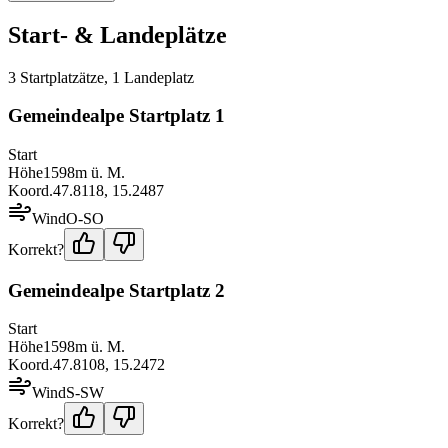
Start- & Landeplätze
3
Startplatz
ätze
,
1
Landeplatz
Gemeindealpe Startplatz 1
Start
Höhe
1598
m ü. M.
Koord.
47.8118
,
15.2487
Wind
O-SO
Korrekt?
Gemeindealpe Startplatz 2
Start
Höhe
1598
m ü. M.
Koord.
47.8108
,
15.2472
Wind
S-SW
Korrekt?