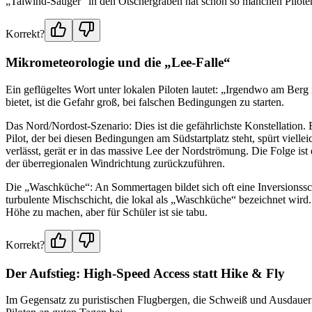
„Talwind-Sauger“ in den Ötschergräben hat schon so manchen Pilot
Korrekt?
Mikrometeorologie und die „Lee-Falle“
Ein geflügeltes Wort unter lokalen Piloten lautet: „Irgendwo am Berg 
bietet, ist die Gefahr groß, bei falschen Bedingungen zu starten.
Das Nord/Nordost-Szenario: Dies ist die gefährlichste Konstellation. 
Pilot, der bei diesen Bedingungen am Südstartplatz steht, spürt viell
verlässt, gerät er in das massive Lee der Nordströmung. Die Folge ist
der überregionalen Windrichtung zurückzuführen.
Die „Waschküche“: An Sommertagen bildet sich oft eine Inversionssch
turbulente Mischschicht, die lokal als „Waschküche“ bezeichnet wird.
Höhe zu machen, aber für Schüler ist sie tabu.
Korrekt?
Der Aufstieg: High-Speed Access statt Hike & Fly
Im Gegensatz zu puristischen Flugbergen, die Schweiß und Ausdauer f