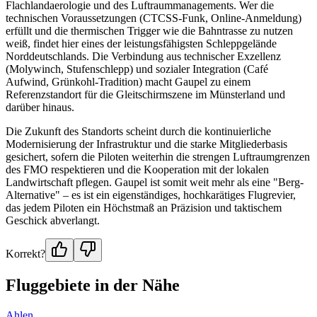
Flachlandaerologie und des Luftraummanagements. Wer die
technischen Voraussetzungen (CTCSS-Funk, Online-Anmeldung)
erfüllt und die thermischen Trigger wie die Bahntrasse zu nutzen
weiß, findet hier eines der leistungsfähigsten Schleppgelände
Norddeutschlands. Die Verbindung aus technischer Exzellenz
(Molywinch, Stufenschlepp) und sozialer Integration (Café
Aufwind, Grünkohl-Tradition) macht Gaupel zu einem
Referenzstandort für die Gleitschirmszene im Münsterland und
darüber hinaus.
Die Zukunft des Standorts scheint durch die kontinuierliche
Modernisierung der Infrastruktur und die starke Mitgliederbasis
gesichert, sofern die Piloten weiterhin die strengen Luftraumgrenzen
des FMO respektieren und die Kooperation mit der lokalen
Landwirtschaft pflegen. Gaupel ist somit weit mehr als eine "Berg-
Alternative" – es ist ein eigenständiges, hochkarätiges Flugrevier,
das jedem Piloten ein Höchstmaß an Präzision und taktischem
Geschick abverlangt.
Korrekt?
Fluggebiete in der Nähe
Ahlen