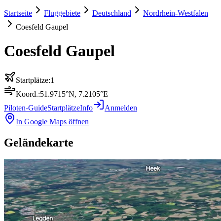
Startseite
Fluggebiete
Deutschland
Nordrhein-Westfalen
Coesfeld Gaupel
Coesfeld Gaupel
Startplätze:
1
Koord.:
51.9715
°N,
7.2105
°E
Piloten-Guide
Startplätze
Info
Anmelden
In Google Maps öffnen
Geländekarte