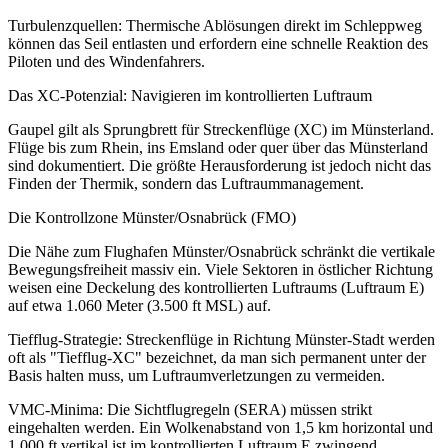
Turbulenzquellen: Thermische Ablösungen direkt im Schleppweg
können das Seil entlasten und erfordern eine schnelle Reaktion des
Piloten und des Windenfahrers.
Das XC-Potenzial: Navigieren im kontrollierten Luftraum
Gaupel gilt als Sprungbrett für Streckenflüge (XC) im Münsterland.
Flüge bis zum Rhein, ins Emsland oder quer über das Münsterland
sind dokumentiert. Die größte Herausforderung ist jedoch nicht das
Finden der Thermik, sondern das Luftraummanagement.
Die Kontrollzone Münster/Osnabrück (FMO)
Die Nähe zum Flughafen Münster/Osnabrück schränkt die vertikale
Bewegungsfreiheit massiv ein. Viele Sektoren in östlicher Richtung
weisen eine Deckelung des kontrollierten Luftraums (Luftraum E)
auf etwa 1.060 Meter (3.500 ft MSL) auf.
Tiefflug-Strategie: Streckenflüge in Richtung Münster-Stadt werden
oft als "Tiefflug-XC" bezeichnet, da man sich permanent unter der
Basis halten muss, um Luftraumverletzungen zu vermeiden.
VMC-Minima: Die Sichtflugregeln (SERA) müssen strikt
eingehalten werden. Ein Wolkenabstand von 1,5 km horizontal und
1.000 ft vertikal ist im kontrollierten Luftraum E zwingend.