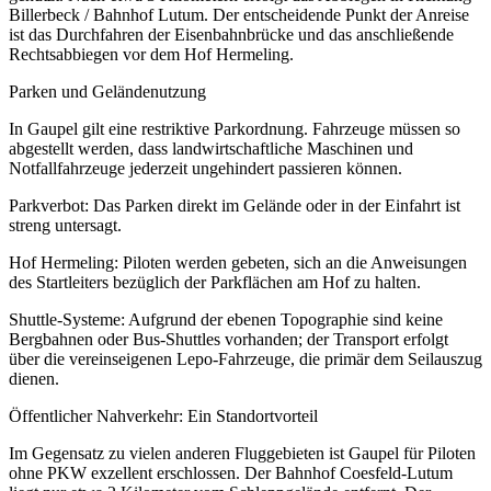
Billerbeck / Bahnhof Lutum. Der entscheidende Punkt der Anreise
ist das Durchfahren der Eisenbahnbrücke und das anschließende
Rechtsabbiegen vor dem Hof Hermeling.
Parken und Geländenutzung
In Gaupel gilt eine restriktive Parkordnung. Fahrzeuge müssen so
abgestellt werden, dass landwirtschaftliche Maschinen und
Notfallfahrzeuge jederzeit ungehindert passieren können.
Parkverbot: Das Parken direkt im Gelände oder in der Einfahrt ist
streng untersagt.
Hof Hermeling: Piloten werden gebeten, sich an die Anweisungen
des Startleiters bezüglich der Parkflächen am Hof zu halten.
Shuttle-Systeme: Aufgrund der ebenen Topographie sind keine
Bergbahnen oder Bus-Shuttles vorhanden; der Transport erfolgt
über die vereinseigenen Lepo-Fahrzeuge, die primär dem Seilauszug
dienen.
Öffentlicher Nahverkehr: Ein Standortvorteil
Im Gegensatz zu vielen anderen Fluggebieten ist Gaupel für Piloten
ohne PKW exzellent erschlossen. Der Bahnhof Coesfeld-Lutum