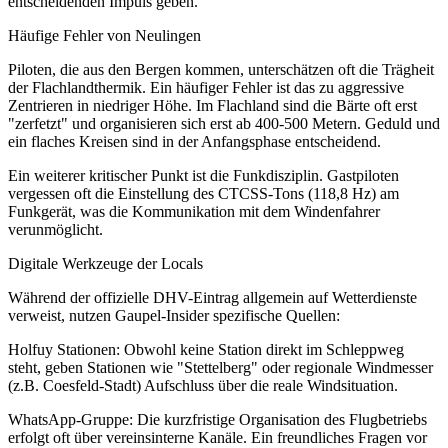
entscheidenden Impuls geben.
Häufige Fehler von Neulingen
Piloten, die aus den Bergen kommen, unterschätzen oft die Trägheit
der Flachlandthermik. Ein häufiger Fehler ist das zu aggressive
Zentrieren in niedriger Höhe. Im Flachland sind die Bärte oft erst
"zerfetzt" und organisieren sich erst ab 400-500 Metern. Geduld und
ein flaches Kreisen sind in der Anfangsphase entscheidend.
Ein weiterer kritischer Punkt ist die Funkdisziplin. Gastpiloten
vergessen oft die Einstellung des CTCSS-Tons (118,8 Hz) am
Funkgerät, was die Kommunikation mit dem Windenfahrer
verunmöglicht.
Digitale Werkzeuge der Locals
Während der offizielle DHV-Eintrag allgemein auf Wetterdienste
verweist, nutzen Gaupel-Insider spezifische Quellen:
Holfuy Stationen: Obwohl keine Station direkt im Schleppweg
steht, geben Stationen wie "Stettelberg" oder regionale Windmesser
(z.B. Coesfeld-Stadt) Aufschluss über die reale Windsituation.
WhatsApp-Gruppe: Die kurzfristige Organisation des Flugbetriebs
erfolgt oft über vereinsinterne Kanäle. Ein freundliches Fragen vor