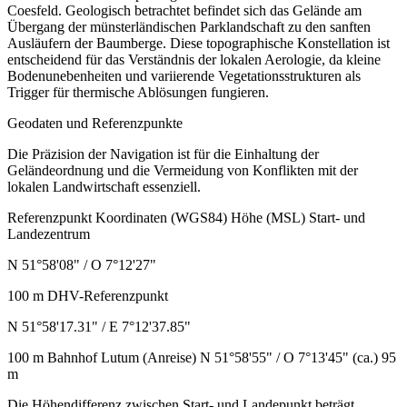
Coesfeld. Geologisch betrachtet befindet sich das Gelände am
Übergang der münsterländischen Parklandschaft zu den sanften
Ausläufern der Baumberge. Diese topographische Konstellation ist
entscheidend für das Verständnis der lokalen Aerologie, da kleine
Bodenunebenheiten und variierende Vegetationsstrukturen als
Trigger für thermische Ablösungen fungieren.
Geodaten und Referenzpunkte
Die Präzision der Navigation ist für die Einhaltung der
Geländeordnung und die Vermeidung von Konflikten mit der
lokalen Landwirtschaft essenziell.
Referenzpunkt Koordinaten (WGS84) Höhe (MSL) Start- und
Landezentrum
N 51°58'08" / O 7°12'27"
100 m DHV-Referenzpunkt
N 51°58'17.31" / E 7°12'37.85"
100 m Bahnhof Lutum (Anreise) N 51°58'55" / O 7°13'45" (ca.) 95
m
Die Höhendifferenz zwischen Start- und Landepunkt beträgt