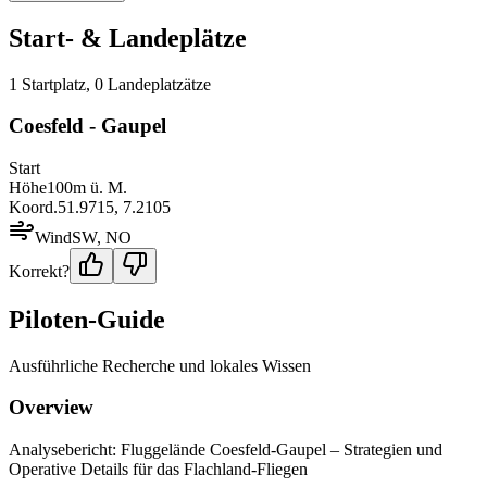
Start- & Landeplätze
1
Startplatz
,
0
Landeplatz
ätze
Coesfeld - Gaupel
Start
Höhe
100
m ü. M.
Koord.
51.9715
,
7.2105
Wind
SW, NO
Korrekt?
Piloten-Guide
Ausführliche Recherche und lokales Wissen
Overview
Analysebericht: Fluggelände Coesfeld-Gaupel – Strategien und
Operative Details für das Flachland-Fliegen