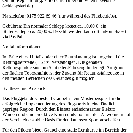
Online-Registrierung: Erforderlich über die Vereins-Website
(schleppstart.de).
Platztelefon: 0175 922 69 46 (nur während des Flugbetriebs).
Gebühren: Ein normaler Schlepp kostet ca. 10,00 €, ein
Stufenschlepp ca. 20,00 €. Bezahlt werden kann oft unkompliziert
via PayPal.
Notfallinformationen
Im Falle eines Unfalls oder einer Baumlandung ist umgehend die
Rettungsleitstelle (112) zu verständigen. Die genauen
Rettungspunkte sind am Startleiter-Fahrzeug hinterlegt. Aufgrund
der flachen Topographie ist der Zugang für Rettungsfahrzeuge in
den meisten Bereichen des Geländes gut möglich.
Synthese und Ausblick
Das Fluggelände Coesfeld-Gaupel ist ein Musterbeispiel für die
erfolgreiche Implementierung des Flugsports in eine ländlich
geprägte Region. Durch den Einsatz emissionsarmer Elektro-
Winden und eine proaktive Kommunikation mit den Anwohnern hat
der Verein eine stabile Basis für den lautlosen Sport geschaffen.
Für den Piloten bietet Gaupel eine steile Lernkurve im Bereich der