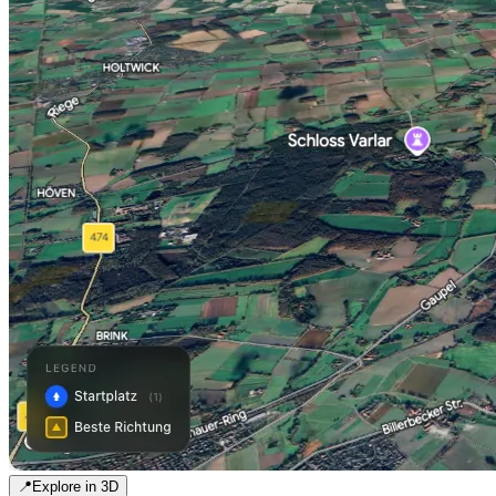
📍
Explore in 3D