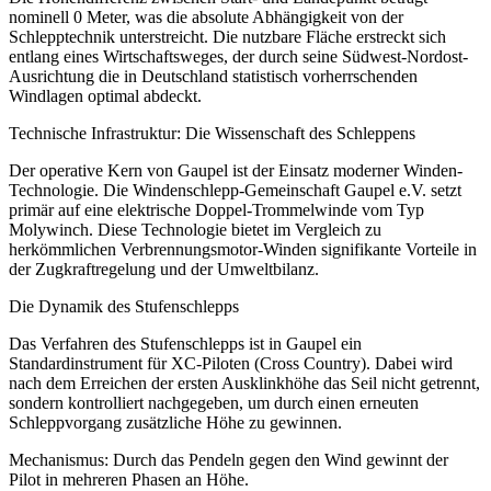
nominell 0 Meter, was die absolute Abhängigkeit von der
Schlepptechnik unterstreicht. Die nutzbare Fläche erstreckt sich
entlang eines Wirtschaftsweges, der durch seine Südwest-Nordost-
Ausrichtung die in Deutschland statistisch vorherrschenden
Windlagen optimal abdeckt.
Technische Infrastruktur: Die Wissenschaft des Schleppens
Der operative Kern von Gaupel ist der Einsatz moderner Winden-
Technologie. Die Windenschlepp-Gemeinschaft Gaupel e.V. setzt
primär auf eine elektrische Doppel-Trommelwinde vom Typ
Molywinch. Diese Technologie bietet im Vergleich zu
herkömmlichen Verbrennungsmotor-Winden signifikante Vorteile in
der Zugkraftregelung und der Umweltbilanz.
Die Dynamik des Stufenschlepps
Das Verfahren des Stufenschlepps ist in Gaupel ein
Standardinstrument für XC-Piloten (Cross Country). Dabei wird
nach dem Erreichen der ersten Ausklinkhöhe das Seil nicht getrennt,
sondern kontrolliert nachgegeben, um durch einen erneuten
Schleppvorgang zusätzliche Höhe zu gewinnen.
Mechanismus: Durch das Pendeln gegen den Wind gewinnt der
Pilot in mehreren Phasen an Höhe.