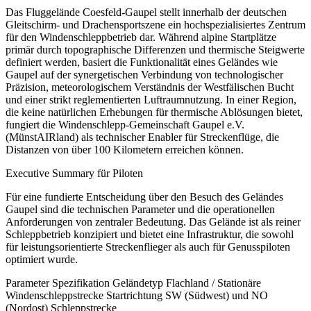
Das Fluggelände Coesfeld-Gaupel stellt innerhalb der deutschen
Gleitschirm- und Drachensportszene ein hochspezialisiertes Zentrum
für den Windenschleppbetrieb dar. Während alpine Startplätze
primär durch topographische Differenzen und thermische Steigwerte
definiert werden, basiert die Funktionalität eines Geländes wie
Gaupel auf der synergetischen Verbindung von technologischer
Präzision, meteorologischem Verständnis der Westfälischen Bucht
und einer strikt reglementierten Luftraumnutzung. In einer Region,
die keine natürlichen Erhebungen für thermische Ablösungen bietet,
fungiert die Windenschlepp-Gemeinschaft Gaupel e.V.
(MünstAIRland) als technischer Enabler für Streckenflüge, die
Distanzen von über 100 Kilometern erreichen können.
Executive Summary für Piloten
Für eine fundierte Entscheidung über den Besuch des Geländes
Gaupel sind die technischen Parameter und die operationellen
Anforderungen von zentraler Bedeutung. Das Gelände ist als reiner
Schleppbetrieb konzipiert und bietet eine Infrastruktur, die sowohl
für leistungsorientierte Streckenflieger als auch für Genusspiloten
optimiert wurde.
Parameter Spezifikation Geländetyp Flachland / Stationäre
Windenschleppstrecke Startrichtung SW (Südwest) und NO
(Nordost) Schleppstrecke