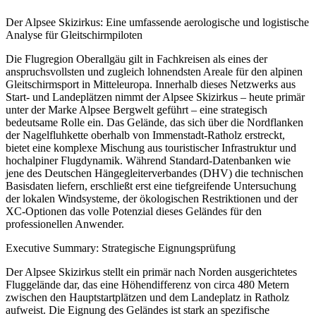
Der Alpsee Skizirkus: Eine umfassende aerologische und logistische
Analyse für Gleitschirmpiloten
Die Flugregion Oberallgäu gilt in Fachkreisen als eines der
anspruchsvollsten und zugleich lohnendsten Areale für den alpinen
Gleitschirmsport in Mitteleuropa. Innerhalb dieses Netzwerks aus
Start- und Landeplätzen nimmt der Alpsee Skizirkus – heute primär
unter der Marke Alpsee Bergwelt geführt – eine strategisch
bedeutsame Rolle ein. Das Gelände, das sich über die Nordflanken
der Nagelfluhkette oberhalb von Immenstadt-Ratholz erstreckt,
bietet eine komplexe Mischung aus touristischer Infrastruktur und
hochalpiner Flugdynamik. Während Standard-Datenbanken wie
jene des Deutschen Hängegleiterverbandes (DHV) die technischen
Basisdaten liefern, erschließt erst eine tiefgreifende Untersuchung
der lokalen Windsysteme, der ökologischen Restriktionen und der
XC-Optionen das volle Potenzial dieses Geländes für den
professionellen Anwender.
Executive Summary: Strategische Eignungsprüfung
Der Alpsee Skizirkus stellt ein primär nach Norden ausgerichtetes
Fluggelände dar, das eine Höhendifferenz von circa 480 Metern
zwischen den Hauptstartplätzen und dem Landeplatz in Ratholz
aufweist. Die Eignung des Geländes ist stark an spezifische