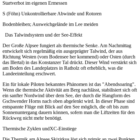
Startverbot im eigenen Ermessen
S (Föhn) Unkontrollierbare Abwinde und Rotoren
Bodenbleiben; Ausweichgelände im Lee meiden
Das Talwindsystem und der See-Effekt
Der Große Alpsee fungiert als thermische Senke. Am Nachmittag
entwickelt sich regelmäßig ein ausgeprägter Talwind, der aus
Richtung Westen (vom Bodensee her kommend) oder Osten (durch
das Illertal) in das Konstanzer Tal drückt. Dieser Wind verstärkt sich
am Boden des Landeplatzes in Ratholz oft erheblich, was die
Landeeinteilung erschwert.
Ein für lokale Piloten bekanntes Phänomen ist das "Abendsoaring".
Wenn die thermische Aktivität am Berg nachlässt, stabilisiert sich oft
ein sanfter Nordwind über dem See, der durch die Hangform des
Gschwender Horns nach oben abgelenkt wird. In dieser Phase sind
entspannte Flüge mit Blick auf den See möglich, die oft bis zum
Sonnenuntergang dauern können, sofern man die Liftzeiten für den
Rückweg nicht mehr benötigt.
Thermische Zyklen undXC-Einstiege
Die Thermik am Alpsee Skizirkus löst sich primär an zwei Punkten