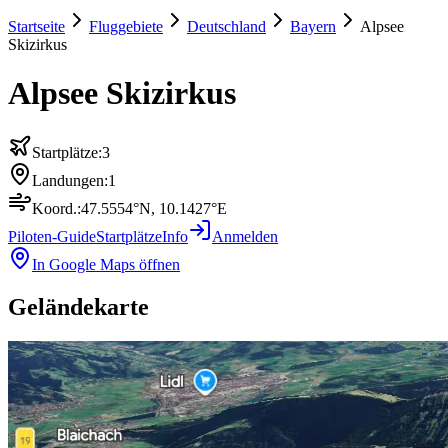
Startseite
Fluggebiete
Deutschland
Bayern
Alpsee
Skizirkus
Alpsee Skizirkus
Startplätze:
3
Landungen:
1
Koord.:
47.5554
°N,
10.1427
°E
Piloten-Guide
Startplätze
Info
Anmelden
In Google Maps öffnen
Geländekarte