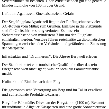
Sedererstuiben zu beachten. Über Wildeinständen gilt eine generelle
Mindestflughöhe von 100 m über Grund.
Luftraum Agathazell: Eine existenzielle Gefahr
Der Segelflugplatz Agathazell liegt in der Einflugschneise vieler
XC-Routen vom Mittag zum Grünten. Einflüge in die Platzrunde
sind für Gleitschirme streng verboten. Es muss ein
Sicherheitsabstand von mindestens 3 km um den Flugplatz
eingehalten werden. Verstöße führen regelmäßig zu diplomatischen
Spannungen zwischen den Verbänden und gefährden die Zulassung
der Startplätze.
Infrastruktur und "Drumherum": Die Alpsee Bergwelt erleben
Der Standort bietet eine touristische Qualität, die über das rein
Fliegerische weit hinausgeht, was ihn ideal für Familienurlaube
macht.
Kulinarik und Einkehr nach dem Flug
Die gastronomische Versorgung am Berg und im Tal ist exzellent
und auf regionale Produkte fokussiert.
Berghütte Bärenfalle: Direkt an der Bergstation (1100 m). Bekannt
für traditionelle Allgäuer Kässpatzen und eine große Sonnenterrasse