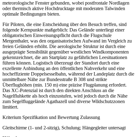
meteorologische Fenster gebunden, wobei postfrontale Nordlagen
oder thermisch aktive Hochdrucktage mit moderaten Talwinden
optimale Bedingungen bieten.
Für Piloten, die eine Entscheidung über den Besuch treffen, sind
folgende Kernpunkte maßgeblich: Das Gelände unterliegt einer
obligatorischen Einweisungspflicht durch die Flugschule
Mergenthaler, was den organisatorischen Aufwand im Vergleich zu
freien Geländen erhöht. Die aerologische Struktur ist durch eine
ausgeprägte Sensibilität gegenüber westlichen Windkomponenten
gekennzeichnet, die am Startplatz zu gefährlichen Leesituationen
führen können. Logistisch überzeugt der Standort durch eine
exzellente Anbindung an den öffentlichen Nahverkehr und eine
hocheffiziente Doppelsesselbahn, während der Landeplatz durch die
unmittelbare Nähe zur Bundesstraße B 308 und strikte
Überflughöhen (min. 150 m) eine präzise Flugplanung erfordert.
Das XC-Potenzial ist durch den direkten Anschluss an die
Nagelfluhkette als hoch einzustufen, wird jedoch durch die Nähe
zum Segelfluggelände Agathazell und diverse Wildschutzzonen
limitiert.
Kriterium Spezifikation und Bewertung Zulassung
Gleitschirme (1- und 2-sitzig), Schulung; Hängegleiter untersagt