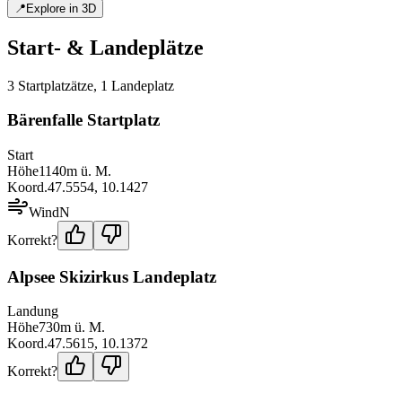
📍
Explore in 3D
Start- & Landeplätze
3
Startplatz
ätze
,
1
Landeplatz
Bärenfalle Startplatz
Start
Höhe
1140
m ü. M.
Koord.
47.5554
,
10.1427
Wind
N
Korrekt?
Alpsee Skizirkus Landeplatz
Landung
Höhe
730
m ü. M.
Koord.
47.5615
,
10.1372
Korrekt?