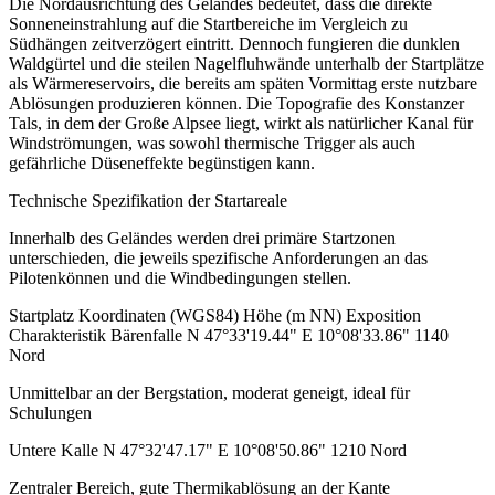
Die Nordausrichtung des Geländes bedeutet, dass die direkte
Sonneneinstrahlung auf die Startbereiche im Vergleich zu
Südhängen zeitverzögert eintritt. Dennoch fungieren die dunklen
Waldgürtel und die steilen Nagelfluhwände unterhalb der Startplätze
als Wärmereservoirs, die bereits am späten Vormittag erste nutzbare
Ablösungen produzieren können. Die Topografie des Konstanzer
Tals, in dem der Große Alpsee liegt, wirkt als natürlicher Kanal für
Windströmungen, was sowohl thermische Trigger als auch
gefährliche Düseneffekte begünstigen kann.
Technische Spezifikation der Startareale
Innerhalb des Geländes werden drei primäre Startzonen
unterschieden, die jeweils spezifische Anforderungen an das
Pilotenkönnen und die Windbedingungen stellen.
Startplatz Koordinaten (WGS84) Höhe (m NN) Exposition
Charakteristik Bärenfalle N 47°33'19.44" E 10°08'33.86" 1140
Nord
Unmittelbar an der Bergstation, moderat geneigt, ideal für
Schulungen
Untere Kalle N 47°32'47.17" E 10°08'50.86" 1210 Nord
Zentraler Bereich, gute Thermikablösung an der Kante