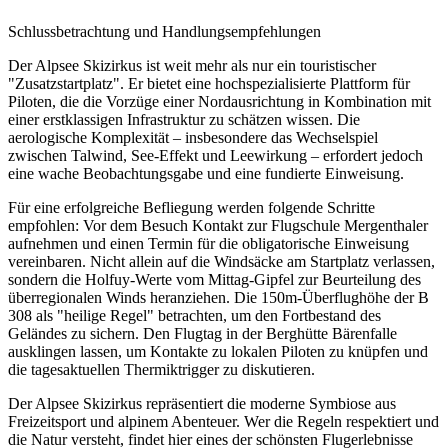
Schlussbetrachtung und Handlungsempfehlungen
Der Alpsee Skizirkus ist weit mehr als nur ein touristischer
"Zusatzstartplatz". Er bietet eine hochspezialisierte Plattform für
Piloten, die die Vorzüge einer Nordausrichtung in Kombination mit
einer erstklassigen Infrastruktur zu schätzen wissen. Die
aerologische Komplexität – insbesondere das Wechselspiel
zwischen Talwind, See-Effekt und Leewirkung – erfordert jedoch
eine wache Beobachtungsgabe und eine fundierte Einweisung.
Für eine erfolgreiche Befliegung werden folgende Schritte
empfohlen: Vor dem Besuch Kontakt zur Flugschule Mergenthaler
aufnehmen und einen Termin für die obligatorische Einweisung
vereinbaren. Nicht allein auf die Windsäcke am Startplatz verlassen,
sondern die Holfuy-Werte vom Mittag-Gipfel zur Beurteilung des
überregionalen Winds heranziehen. Die 150m-Überflughöhe der B
308 als "heilige Regel" betrachten, um den Fortbestand des
Geländes zu sichern. Den Flugtag in der Berghütte Bärenfalle
ausklingen lassen, um Kontakte zu lokalen Piloten zu knüpfen und
die tagesaktuellen Thermiktrigger zu diskutieren.
Der Alpsee Skizirkus repräsentiert die moderne Symbiose aus
Freizeitsport und alpinem Abenteuer. Wer die Regeln respektiert und
die Natur versteht, findet hier eines der schönsten Flugerlebnisse