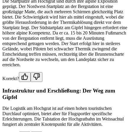
Die Startplätze am Hochgrat sind durch ihre alpine Exposition
geprägt. Der Nordwest-Startplatz an der Bergstation ist eine
großzügige Matte, die auch mehreren Schirmen gleichzeitig Platz
bietet. Die Schwierigkeit wird hier als mittel eingestuft, wobei die
größte Herausforderung in der Thermikablösung direkt vor dem
Startplatz liegt. Der Südstartplatz am Gipfel hingegen erfordert eine
höhere alpine Kompetenz. Da er ca. 15 bis 20 Minuten Fußmarsch
von der Bergstation entfernt liegt, muss die Ausrüstung
entsprechend getragen werden. Der Start erfolgt hier in steileres
Gelände, wobei Piloten bei schwacher Thermik zwingend die
Entscheidung treffen müssen, rechtzeitig über die Brunnenscharte
auf die Nordseite zu wechseln, um den Landeplatz sicher zu
erreichen.
Korrekt?
Infrastruktur und Erschließung: Der Weg zum
Gipfel
Die Logistik am Hochgrat ist auf einen hohen touristischen
Durchlauf optimiert, bietet aber für Flugsportler spezifische
Erleichterungen. Die Talstation der Hochgratbahn im Weissachtal
fungiert als zentraler Knotenpunkt für alle Aktivitäten.