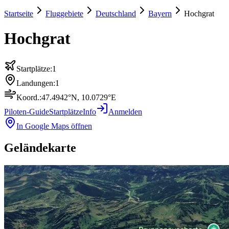
Startseite
Fluggebiete
Deutschland
Bayern
Hochgrat
Hochgrat
Startplätze:
1
Landungen:
1
Koord.:
47.4942
°N,
10.0729
°E
Piloten-Guide
Startplätze
Info
Anmelden
In Google Maps öffnen
Geländekarte