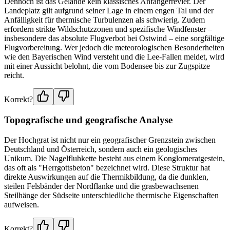
Dennoch ist das Gelände kein klassisches Anfängerrevier. Der
Landeplatz gilt aufgrund seiner Lage in einem engen Tal und der
Anfälligkeit für thermische Turbulenzen als schwierig. Zudem
erfordern strikte Wildschutzzonen und spezifische Windfenster –
insbesondere das absolute Flugverbot bei Ostwind – eine sorgfältige
Flugvorbereitung. Wer jedoch die meteorologischen Besonderheiten
wie den Bayerischen Wind versteht und die Lee-Fallen meidet, wird
mit einer Aussicht belohnt, die vom Bodensee bis zur Zugspitze
reicht.
Korrekt?
Topografische und geografische Analyse
Der Hochgrat ist nicht nur ein geografischer Grenzstein zwischen
Deutschland und Österreich, sondern auch ein geologisches
Unikum. Die Nagelfluhkette besteht aus einem Konglomeratgestein,
das oft als "Herrgottsbeton" bezeichnet wird. Diese Struktur hat
direkte Auswirkungen auf die Thermikbildung, da die dunklen,
steilen Felsbänder der Nordflanke und die grasbewachsenen
Steilhänge der Südseite unterschiedliche thermische Eigenschaften
aufweisen.
Korrekt?