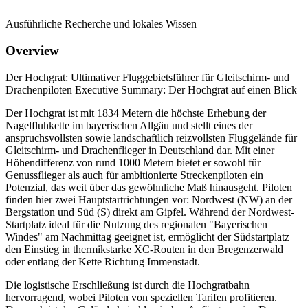
Ausführliche Recherche und lokales Wissen
Overview
Der Hochgrat: Ultimativer Fluggebietsführer für Gleitschirm- und
Drachenpiloten Executive Summary: Der Hochgrat auf einen Blick
Der Hochgrat ist mit 1834 Metern die höchste Erhebung der
Nagelfluhkette im bayerischen Allgäu und stellt eines der
anspruchsvollsten sowie landschaftlich reizvollsten Fluggelände für
Gleitschirm- und Drachenflieger in Deutschland dar. Mit einer
Höhendifferenz von rund 1000 Metern bietet er sowohl für
Genussflieger als auch für ambitionierte Streckenpiloten ein
Potenzial, das weit über das gewöhnliche Maß hinausgeht. Piloten
finden hier zwei Hauptstartrichtungen vor: Nordwest (NW) an der
Bergstation und Süd (S) direkt am Gipfel. Während der Nordwest-
Startplatz ideal für die Nutzung des regionalen "Bayerischen
Windes" am Nachmittag geeignet ist, ermöglicht der Südstartplatz
den Einstieg in thermikstarke XC-Routen in den Bregenzerwald
oder entlang der Kette Richtung Immenstadt.
Die logistische Erschließung ist durch die Hochgratbahn
hervorragend, wobei Piloten von speziellen Tarifen profitieren.