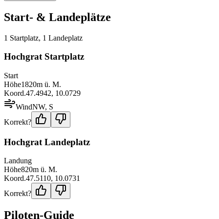
Start- & Landeplätze
1
Startplatz
,
1
Landeplatz
Hochgrat Startplatz
Start
Höhe
1820
m ü. M.
Koord.
47.4942
,
10.0729
Wind
NW, S
Korrekt?
Hochgrat Landeplatz
Landung
Höhe
820
m ü. M.
Koord.
47.5110
,
10.0731
Korrekt?
Piloten-Guide