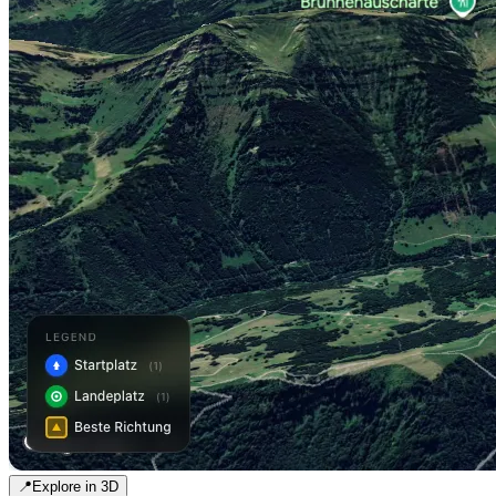
📍
Explore in 3D