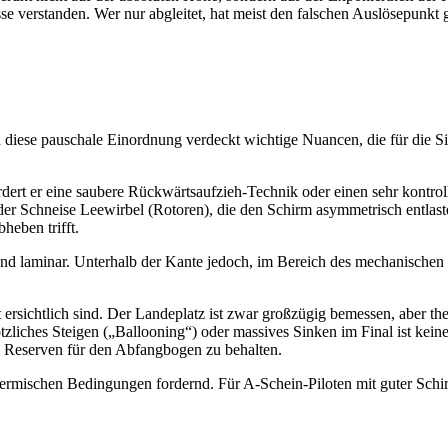
sse verstanden. Wer nur abgleitet, hat meist den falschen Auslösepunkt 
ch diese pauschale Einordnung verdeckt wichtige Nuancen, die für die S
rfordert er eine saubere Rückwärtsaufzieh-Technik oder einen sehr kontro
er Schneise Leewirbel (Rotoren), die den Schirm asymmetrisch entlaste
bheben trifft.
 und laminar. Unterhalb der Kante jedoch, im Bereich des mechanische
rsichtlich sind. Der Landeplatz ist zwar großzügig bemessen, aber the
iches Steigen („Ballooning“) oder massives Sinken im Final ist keine 
m Reserven für den Abfangbogen zu behalten.
 thermischen Bedingungen fordernd. Für A-Schein-Piloten mit guter Sc