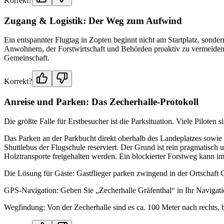
Korrekt?
Zugang & Logistik: Der Weg zum Aufwind
Ein entspannter Flugtag in Zopten beginnt nicht am Startplatz, sonde
Anwohnern, der Forstwirtschaft und Behörden proaktiv zu vermeiden. 
Gemeinschaft.
Korrekt?
Anreise und Parken: Das Zecherhalle-Protokoll
Die größte Falle für Erstbesucher ist die Parksituation. Viele Piloten
Das Parken an der Parkbucht direkt oberhalb des Landeplatzes sowie d
Shuttlebus der Flugschule reserviert. Der Grund ist rein pragmatisch
Holztransporte freigehalten werden. Ein blockierter Forstweg kann i
Die Lösung für Gäste: Gastflieger parken zwingend in der Ortschaft G
GPS-Navigation: Geben Sie „Zecherhalle Gräfenthal“ in Ihr Navigatio
Wegfindung: Von der Zecherhalle sind es ca. 100 Meter nach rechts, b