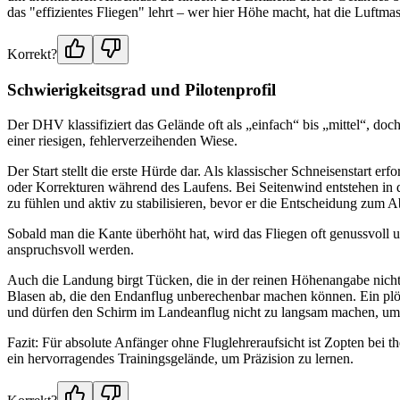
das "effizientes Fliegen" lehrt – wer hier Höhe macht, hat die Luftma
Korrekt?
Schwierigkeitsgrad und Pilotenprofil
Der DHV klassifiziert das Gelände oft als „einfach“ bis „mittel“, do
einer riesigen, fehlerverzeihenden Wiese.
Der Start stellt die erste Hürde dar. Als klassischer Schneisenstart e
oder Korrekturen während des Laufens. Bei Seitenwind entstehen in d
zu fühlen und aktiv zu stabilisieren, bevor er die Entscheidung zum A
Sobald man die Kante überhöht hat, wird das Fliegen oft genussvoll
anspruchsvoll werden.
Auch die Landung birgt Tücken, die in der reinen Höhenangabe nicht e
Blasen ab, die den Endanflug unberechenbar machen können. Ein plötzl
und dürfen den Schirm im Landeanflug nicht zu langsam machen, u
Fazit: Für absolute Anfänger ohne Fluglehreraufsicht ist Zopten bei
ein hervorragendes Trainingsgelände, um Präzision zu lernen.