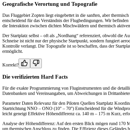
Geografische Verortung und Topografie
Das Fluggebiet Zopten liegt eingebettet in die sanften, aber thermis
entscheidend für das Verständnis der Flugbedingungen. Wir befinden 
die Interaktion zwischen dichten Mischwäldern und thermisch aktive
Der Startplatz selbst – oft als „Nordhang“ referenziert, obwohl die A
Schneise ist nicht nur der physische Startpunkt, sondern fungiert aer
Kontrolle verlangt. Die Topografie ist so beschaffen, dass der Startp
ermöglicht.
Korrekt?
Die verifizierten Hard Facts
Für die exakte Programmierung von Fluginstrumenten und die detaillie
Datenbanken und Vereinsangaben, um Abweichungen in Drittanbieter
Parameter Daten Relevanz für den Piloten Quellen Startplatz Koord
Startrichtung NNO – ONO (10° – 70°) Entscheidend für die Windpr
leicht geneigt Effektive Höhendifferenz ca. 140 m – 175 m Kurz, e
Analyse der Höhendifferenz: Auf den ersten Blick mögen rund 170 Mete
um thermischen Anschluss zu finden. Die Effizienz dieses Geländes be