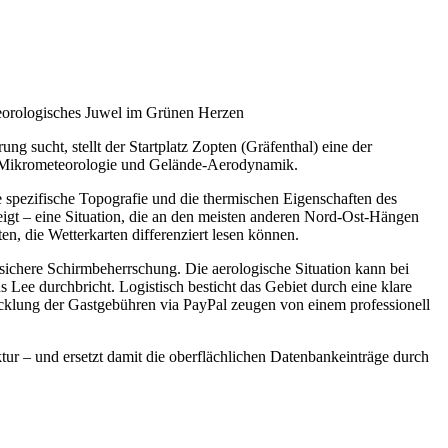
eorologisches Juwel im Grünen Herzen
ng sucht, stellt der Startplatz Zopten (Gräfenthal) eine der
k in Mikrometeorologie und Gelände-Aerodynamik.
e spezifische Topografie und die thermischen Eigenschaften des
zeigt – eine Situation, die an den meisten anderen Nord-Ost-Hängen
, die Wetterkarten differenziert lesen können.
nsichere Schirmbeherrschung. Die aerologische Situation kann bei
Lee durchbricht. Logistisch besticht das Gebiet durch eine klare
wicklung der Gastgebühren via PayPal zeugen von einem professionell
uktur – und ersetzt damit die oberflächlichen Datenbankeinträge durch