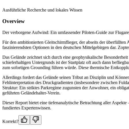
Ausführliche Recherche und lokales Wissen
Overview
Der verborgene Aufwind: Ein umfassender Piloten-Guide zur Flugar
Für den ambitionierten Gleitschirmflieger, der abseits der überfüllten
faszinierendsten Optionen in den deutschen Mittelgebirgen dar. Zopte
Das Gelände zeichnet sich durch eine geophysikalische Besonderheit 
schieferhaltigen Untergrunds ist der Startplatz oft auch dann beflie
zum sofortigen Grounding führen würde. Diese thermische Entkopplun
Allerdings fordert das Gelände seinen Tribut an Disziplin und Können
Fehlinterpretation des Druckgradienten (insbesondere zwischen Fulda
Struktur: Ein striktes Parkregime zugunsten der Anwohner, ein oblig
geführten Geländehalter-Verein.
Dieser Report bietet eine tiefenanalytische Betrachtung aller Aspekte 
fundiertes Expertenwissen.
Korrekt?