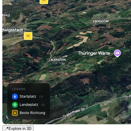
📍
Explore in 3D