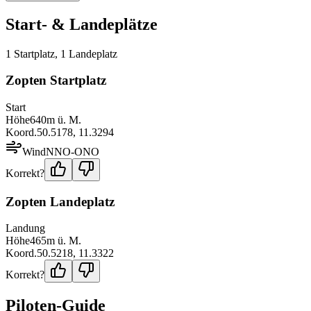
Start- & Landeplätze
1
Startplatz
,
1
Landeplatz
Zopten Startplatz
Start
Höhe
640
m ü. M.
Koord.
50.5178
,
11.3294
Wind
NNO-ONO
Korrekt?
Zopten Landeplatz
Landung
Höhe
465
m ü. M.
Koord.
50.5218
,
11.3322
Korrekt?
Piloten-Guide