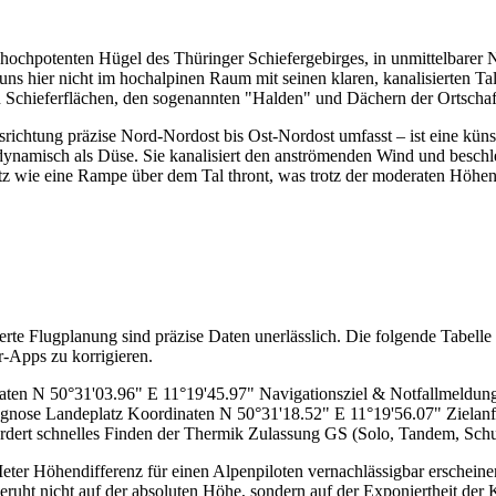
ch hochpotenten Hügel des Thüringer Schiefergebirges, in unmittelbarer
uns hier nicht im hochalpinen Raum mit seinen klaren, kanalisierten 
n Schieferflächen, den sogenannten "Halden" und Dächern der Ortscha
usrichtung präzise Nord-Nordost bis Ost-Nordost umfasst – ist eine küns
odynamisch als Düse. Sie kanalisiert den anströmenden Wind und beschleu
latz wie eine Rampe über dem Tal thront, was trotz der moderaten Höhen
rte Flugplanung sind präzise Daten unerlässlich. Die folgende Tabelle 
-Apps zu korrigieren.
inaten N 50°31'03.96" E 11°19'45.97" Navigationsziel & Notfallmeldu
ognose Landeplatz Koordinaten N 50°31'18.52" E 11°19'56.07" Zielan
rfordert schnelles Finden der Thermik Zulassung GS (Solo, Tandem, S
r Höhendifferenz für einen Alpenpiloten vernachlässigbar erscheinen. 
ruht nicht auf der absoluten Höhe, sondern auf der Exponiertheit der K