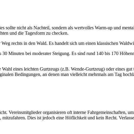
ies sollte nicht als Nachteil, sondern als wertvolles Warm-up und men
achten und die Tagesform zu checken.
 Weg rechts in den Wald. Es handelt sich um einen klassischen Waldwi
 30 Minuten bei moderater Steigung. Es sind rund 140 bis 170 Höhenme
 die Wahl eines leichten Gurtzeugs (z.B. Wende-Gurtzeug) oder eines 
inalen Bedingungen, an denen man vielleicht mehrmals am Tag hochläuf
 nicht. Vereinsmitglieder organisieren oft interne Fahrgemeinschaften, u
itzufahren. Dies ist jedoch eine Höflichkeit und kein Recht. Verlassen