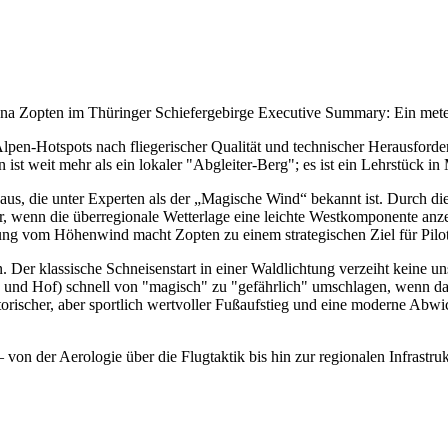
ena Zopten im Thüringer Schiefergebirge Executive Summary: Ein met
 Alpen-Hotspots nach fliegerischer Qualität und technischer Herausforderu
n ist weit mehr als ein lokaler "Abgleiter-Berg"; es ist ein Lehrstüc
aus, die unter Experten als der „Magische Wind“ bekannt ist. Durch di
gbar, wenn die überregionale Wetterlage eine leichte Westkomponente an
g vom Höhenwind macht Zopten zu einem strategischen Ziel für Piloten
. Der klassische Schneisenstart in einer Waldlichtung verzeiht keine u
 und Hof) schnell von "magisch" zu "gefährlich" umschlagen, wenn das 
atorischer, aber sportlich wertvoller Fußaufstieg und eine moderne Ab
– von der Aerologie über die Flugtaktik bis hin zur regionalen Infrastr