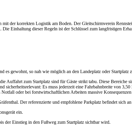
rn mit der korrekten Logistik am Boden. Der Gleitschirmverein Rennsteig
Die Einhaltung dieser Regeln ist der Schlüssel zum langfristigen Erh
 sind es gewohnt, so nah wie möglich an den Landeplatz oder Startplatz 
ie Auffahrt zum Startplatz sind für Gäste strikt tabu. Diese Bereiche
 und sicherheitsrelevant: Es muss jederzeit eine Fahrbahnbreite von 3,
m Notfall oder bei forstwirtschaftlichen Arbeiten massive Konsequenze
räfenthal. Der referenzierte und empfohlene Parkplatz befindet sich a
nsgerät ein.
is der Einstieg in den Fußweg zum Startplatz sichtbar wird.