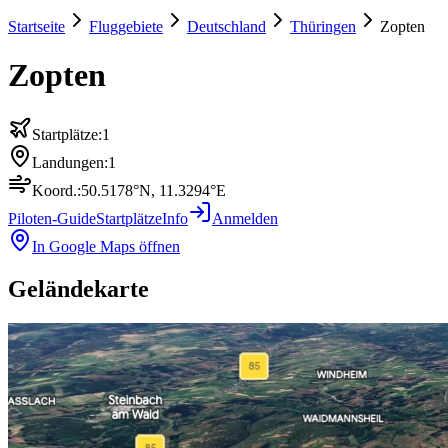
Startseite
Fluggebiete
Deutschland
Thüringen
Zopten
Zopten
Startplätze:
1
Landungen:
1
Koord.:
50.5178
°N,
11.3294
°E
Piloten-Guide
Startplätze
Info
Anmelden
In Google Maps öffnen
Geländekarte