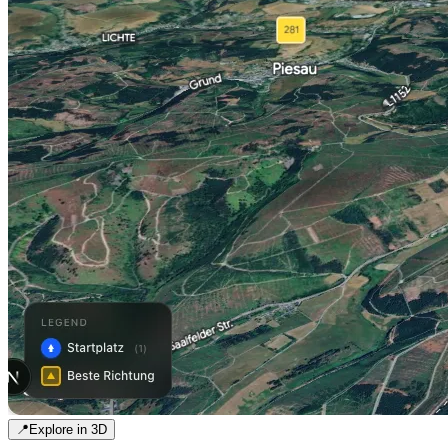
📍
Explore in 3D