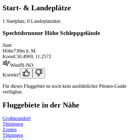
Start- & Landeplätze
1
Startplatz
,
0
Landeplatz
ätze
Spechtsbrunner Höhe Schleppgelände
Start
Höhe
730
m ü. M.
Koord.
50.4969
,
11.2572
Wind
N-NO
Korrekt?
Für dieses Fluggebiet ist noch kein ausführlicher Piloten-Guide
verfügbar.
Fluggebiete in der Nähe
Großneundorf
Thüringen
Zopten
Thüringen