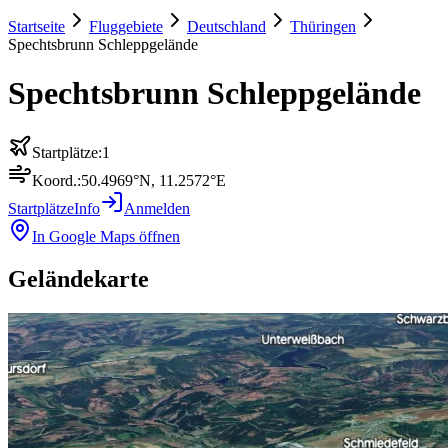
Startseite
Fluggebiete
Deutschland
Thüringen
Spechtsbrunn Schleppgelände
Spechtsbrunn Schleppgelände
Startplätze:
1
Koord.:
50.4969
°N,
11.2572
°E
Startplätze
Info
Anmelden
In Google Maps öffnen
Geländekarte