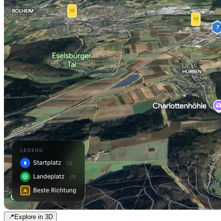
📍
Explore in 3D