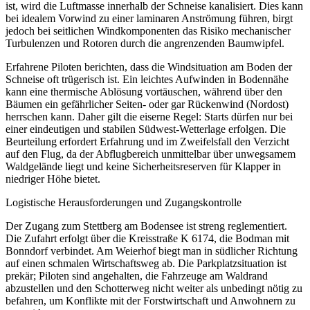
ist, wird die Luftmasse innerhalb der Schneise kanalisiert. Dies kann
bei idealem Vorwind zu einer laminaren Anströmung führen, birgt
jedoch bei seitlichen Windkomponenten das Risiko mechanischer
Turbulenzen und Rotoren durch die angrenzenden Baumwipfel.
Erfahrene Piloten berichten, dass die Windsituation am Boden der
Schneise oft trügerisch ist. Ein leichtes Aufwinden in Bodennähe
kann eine thermische Ablösung vortäuschen, während über den
Bäumen ein gefährlicher Seiten- oder gar Rückenwind (Nordost)
herrschen kann. Daher gilt die eiserne Regel: Starts dürfen nur bei
einer eindeutigen und stabilen Südwest-Wetterlage erfolgen. Die
Beurteilung erfordert Erfahrung und im Zweifelsfall den Verzicht
auf den Flug, da der Abflugbereich unmittelbar über unwegsamem
Waldgelände liegt und keine Sicherheitsreserven für Klapper in
niedriger Höhe bietet.
Logistische Herausforderungen und Zugangskontrolle
Der Zugang zum Stettberg am Bodensee ist streng reglementiert.
Die Zufahrt erfolgt über die Kreisstraße K 6174, die Bodman mit
Bonndorf verbindet. Am Weierhof biegt man in südlicher Richtung
auf einen schmalen Wirtschaftsweg ab. Die Parkplatzsituation ist
prekär; Piloten sind angehalten, die Fahrzeuge am Waldrand
abzustellen und den Schotterweg nicht weiter als unbedingt nötig zu
befahren, um Konflikte mit der Forstwirtschaft und Anwohnern zu