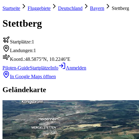
Startseite
Fluggebiete
Deutschland
Bayern
Stettberg
Stettberg
Startplätze:
1
Landungen:
1
Koord.:
48.5875
°N,
10.2246
°E
Piloten-Guide
Startplätze
Info
Anmelden
In Google Maps öffnen
Geländekarte