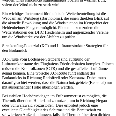
werden. Dies ermöglicht stundenlanges Soaren in weicher Luft,
sofern der Wind nicht zu stark wird.
Ein wichtiges Instrument für die lokale Wetterbeurteilung ist die
Webcam am Wirtsberg (Bartholomä), die einen direkten Blick auf
die aktuelle Bewölkung und die Windsituation im Kerngebiet der
Heidenheimer Flieger ermöglicht. Piloten nutzen zudem die
Wetterstationen des DHC Heidenheim und angrenzender Vereine,
um die Windstärke vor der Abfahrt zu prüfen.
Streckenflug-Potenzial (XC) und Luftraumstruktur Strategien für
den Bodanrück
XC-Flüge vom Bodensee-Stettberg sind aufgrund der
Luftraumkonstante des Flughafens Friedrichshafen komplex. Piloten
müssen die Kontrollzonen (CTR) und die gestaffelten Lufträume
genau kennen. Eine typische XC-Route führt entlang des
Bodanrücks in Richtung Radolfzell oder Konstanz. Dabei muss
darauf geachtet werden, dass die Naturschutzgebiete (Bettental) nur
mit ausreichender Höhe überflogen werden.
Bei stabilen Hochdrucklagen im Frühsommer ist es möglich, die
Thermik über dem Hinterland zu nutzen, um in Richtung Hegau
oder Schwarzwald vorzustoßen. Dies erfordert jedoch eine
exzellente Gleitfähigkeit des Schirms und die Bereitschaft zu
schwierigen Außenlandungen, falls die Thermik über dem dichten