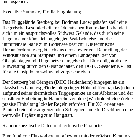
hinausgehen.
Executive Summary für die Flugplanung
Das Fluggelände Stettberg bei Bodman-Ludwigshafen stellt eine
fliegerische Besonderheit im süddeutschen Raum dar. Es handelt
sich um ein anspruchsvolles Südwest-Gelände, das durch seine
Lage in einer künstlich angelegten Waldschneise und die
unmittelbare Nähe zum Bodensee besticht. Die technische
Herausforderung ergibt sich aus der schwierigen Beurteilung der
Windsituation am Startplatz und einem Landeplatz, der von
Obstplantagen mit Hagelnetzen umgeben ist. Eine obligatorische
Einweisung durch den Geländehalter, den DGFC Seeadler e.V., ist
für alle Gastpiloten zwingend vorgeschrieben.
Der Stettberg bei Giengen (DHC Heidenheim) hingegen ist ein
klassisches Übungsgelände mit geringer Höhendifferenz, das jedoch
aufgrund seiner thermischen Triggerpunkte an der Albkante und der
sensiblen Einbettung in Naturschutzgebiete (Wacholderheiden) eine
präzise Einhaltung lokaler Regeln erfordert. Für XC-orientierte
Piloten bieten die angrenzenden Schleppgelände in Dischingen eine
wertvolle Ergänzung zum Hangstart.
Standortspezifische Daten und technische Parameter
Eine fundierte Flugvorbereitung beginnt mit der präzisen Kenntnis