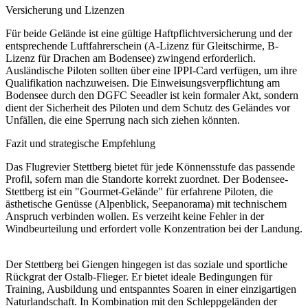
Versicherung und Lizenzen
Für beide Gelände ist eine gültige Haftpflichtversicherung und der
entsprechende Luftfahrerschein (A-Lizenz für Gleitschirme, B-
Lizenz für Drachen am Bodensee) zwingend erforderlich.
Ausländische Piloten sollten über eine IPPI-Card verfügen, um ihre
Qualifikation nachzuweisen. Die Einweisungsverpflichtung am
Bodensee durch den DGFC Seeadler ist kein formaler Akt, sondern
dient der Sicherheit des Piloten und dem Schutz des Geländes vor
Unfällen, die eine Sperrung nach sich ziehen könnten.
Fazit und strategische Empfehlung
Das Flugrevier Stettberg bietet für jede Könnensstufe das passende
Profil, sofern man die Standorte korrekt zuordnet. Der Bodensee-
Stettberg ist ein "Gourmet-Gelände" für erfahrene Piloten, die
ästhetische Genüsse (Alpenblick, Seepanorama) mit technischem
Anspruch verbinden wollen. Es verzeiht keine Fehler in der
Windbeurteilung und erfordert volle Konzentration bei der Landung.
Der Stettberg bei Giengen hingegen ist das soziale und sportliche
Rückgrat der Ostalb-Flieger. Er bietet ideale Bedingungen für
Training, Ausbildung und entspanntes Soaren in einer einzigartigen
Naturlandschaft. In Kombination mit den Schleppgeländen der