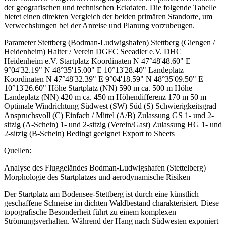
der geografischen und technischen Eckdaten. Die folgende Tabelle
bietet einen direkten Vergleich der beiden primären Standorte, um
Verwechslungen bei der Anreise und Planung vorzubeugen.
Parameter Stettberg (Bodman-Ludwigshafen) Stettberg (Giengen /
Heidenheim) Halter / Verein DGFC Seeadler e.V. DHC
Heidenheim e.V. Startplatz Koordinaten N 47°48'48.60" E
9°04'32.19" N 48°35'15.00" E 10°13'28.40" Landeplatz
Koordinaten N 47°48'32.39" E 9°04'18.59" N 48°35'09.50" E
10°13'26.60" Höhe Startplatz (NN) 590 m ca. 500 m Höhe
Landeplatz (NN) 420 m ca. 450 m Höhendifferenz 170 m 50 m
Optimale Windrichtung Südwest (SW) Süd (S) Schwierigkeitsgrad
Anspruchsvoll (C) Einfach / Mittel (A/B) Zulassung GS 1- und 2-
sitzig (A-Schein) 1- und 2-sitzig (Verein/Gast) Zulassung HG 1- und
2-sitzig (B-Schein) Bedingt geeignet Export to Sheets
Quellen:
Analyse des Fluggeländes Bodman-Ludwigshafen (Stettelberg)
Morphologie des Startplatzes und aerodynamische Risiken
Der Startplatz am Bodensee-Stettberg ist durch eine künstlich
geschaffene Schneise im dichten Waldbestand charakterisiert. Diese
topografische Besonderheit führt zu einem komplexen
Strömungsverhalten. Während der Hang nach Südwesten exponiert