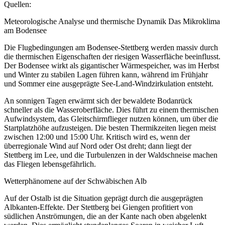
Quellen:
Meteorologische Analyse und thermische Dynamik Das Mikroklima
am Bodensee
Die Flugbedingungen am Bodensee-Stettberg werden massiv durch
die thermischen Eigenschaften der riesigen Wasserfläche beeinflusst.
Der Bodensee wirkt als gigantischer Wärmespeicher, was im Herbst
und Winter zu stabilen Lagen führen kann, während im Frühjahr
und Sommer eine ausgeprägte See-Land-Windzirkulation entsteht.
An sonnigen Tagen erwärmt sich der bewaldete Bodanrück
schneller als die Wasseroberfläche. Dies führt zu einem thermischen
Aufwindsystem, das Gleitschirmflieger nutzen können, um über die
Startplatzhöhe aufzusteigen. Die besten Thermikzeiten liegen meist
zwischen 12:00 und 15:00 Uhr. Kritisch wird es, wenn der
überregionale Wind auf Nord oder Ost dreht; dann liegt der
Stettberg im Lee, und die Turbulenzen in der Waldschneise machen
das Fliegen lebensgefährlich.
Wetterphänomene auf der Schwäbischen Alb
Auf der Ostalb ist die Situation geprägt durch die ausgeprägten
Albkanten-Effekte. Der Stettberg bei Giengen profitiert von
südlichen Anströmungen, die an der Kante nach oben abgelenkt