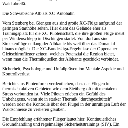
Wald abreißt.
Die Schwäbische Alb als XC-Autobahn
Vom Stettberg bei Giengen aus sind große XC-Flüge aufgrund der
geringen Starthöhe selten. Hier dient das Gelände eher als
Trainingsplatz für die XC-Pilotenschaft, die ihre großen Flüge meist
per Windenschlepp in Dischingen startet. Von dort aus sind
Streckenflüge entlang der Albkante bis weit über das Donautal
hinaus möglich. Die XC-Bundesliga-Ergebnisse der Oppenauer
Gleitschirmflieger zeigen, welches Potenzial die Region bietet,
wenn man die Thermikquellen der Albkante geschickt verbindet.
Sicherheit, Psychologie und Unfallprävention Mentale Aspekte und
Kontrollverlust
Berichte aus Pilotenforen verdeutlichen, dass das Fliegen in
thermisch aktiven Gebieten wie dem Stettberg oft mit mentalem
Stress verbunden ist. Viele Piloten erleben ein Gefühl des
Unbehagens, wenn sie in starker Thermik "durchgeschüttelt"
werden oder die Kontrolle über den Flügel in der unruhigen Luft der
Waldschneise zu verlieren glauben.
Die Empfehlung erfahrener Flieger lautet hier: Kontinuierliches
Groundhandling und regelmäßige Sicherheitstrainings (SIV). Ein