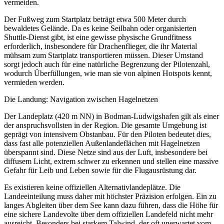
vermeiden.
Der Fußweg zum Startplatz beträgt etwa 500 Meter durch
bewaldetes Gelände. Da es keine Seilbahn oder organisierten
Shuttle-Dienst gibt, ist eine gewisse physische Grundfitness
erforderlich, insbesondere für Drachenflieger, die ihr Material
mühsam zum Startplatz transportieren müssen. Dieser Umstand
sorgt jedoch auch für eine natürliche Begrenzung der Pilotenzahl,
wodurch Überfüllungen, wie man sie von alpinen Hotspots kennt,
vermieden werden.
Die Landung: Navigation zwischen Hagelnetzen
Der Landeplatz (420 m NN) in Bodman-Ludwigshafen gilt als einer
der anspruchsvollsten in der Region. Die gesamte Umgebung ist
geprägt von intensivem Obstanbau. Für den Piloten bedeutet dies,
dass fast alle potenziellen Außenlandeflächen mit Hagelnetzen
überspannt sind. Diese Netze sind aus der Luft, insbesondere bei
diffusem Licht, extrem schwer zu erkennen und stellen eine massive
Gefahr für Leib und Leben sowie für die Flugausrüstung dar.
Es existieren keine offiziellen Alternativlandeplätze. Die
Landeeinteilung muss daher mit höchster Präzision erfolgen. Ein zu
langes Abgleiten über dem See kann dazu führen, dass die Höhe für
eine sichere Landevolte über dem offiziellen Landefeld nicht mehr
ausreicht. Besonders bei starkem Talwind, der oft unerwartet vom