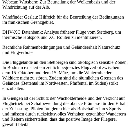
Webcam Wirtsberg: Zur Beurteilung der Wolkenbasis und der
Windrichtung auf der Alb.
Windfinder Geslau: Hilfreich für die Beurteilung der Bedingungen
im fränkischen Grenzgebiet.
DHV-XC Datenbank: Analyse früherer Flüge vom Stettberg, um
thermische Hotspots und XC-Routen zu identifizieren.
Rechtliche Rahmenbedingungen und Geländeerhalt Naturschutz
und Flugverbote
Die Fluggelände an den Stettbergen sind ökologisch sensible Zonen.
In Bodman existiert ein zeitlich begrenztes Flugverbot zwischen
dem 15. Oktober und dem 15. März, um die Winterruhe der
Wildtiere nicht zu stören. Zudem sind die räumlichen Grenzen des
Geländes (Bettental im Nordwesten, Pfaffental im Süden) strikt
einzuhalten.
In Giengen ist der Schutz der Wacholderheide und der Verzicht auf
Flugbetrieb bei Schafbeweidung die oberste Prämisse für den Erhalt
der Zulassung. Piloten fungieren hier als Botschafter ihres Sports
und müssen durch rücksichtsvolles Verhalten gegenüber Wanderern
und Reitern sicherstellen, dass das positive Image der Fliegerei
gewahrt bleibt.