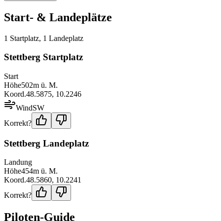
Start- & Landeplätze
1
Startplatz
,
1
Landeplatz
Stettberg Startplatz
Start
Höhe
502
m ü. M.
Koord.
48.5875
,
10.2246
Wind
SW
Korrekt?
Stettberg Landeplatz
Landung
Höhe
454
m ü. M.
Koord.
48.5860
,
10.2241
Korrekt?
Piloten-Guide