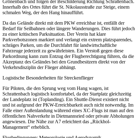
Grönenbach und folgen der Beschilderung Richtung Schrattenbach.
Innerhalb des Ortes führt die St. Nikolausstraße zur Steige, einem
schmalen Weg, der den Hang hinaufführt.
Da das Gelände direkt mit dem PKW erreichbar ist, entfällt der
Bedarf für Seilbahnen oder längere Wanderungen. Dies führt jedoch
zu einer kritischen Parksituation. Der Verein hat klare
Parkverbotszonen markiert und verlangt ein extrem platzsparendes,
schräges Parken, um die Durchfahrt für landwirtschaftliche
Fahrzeuge jederzeit zu gewährleisten. Ein Verstoß gegen diese
Parkordnung kann zum Entzug der Flugberechtigung führen, da die
Akzeptanz des Geländes bei den Grundbesitzern direkt von der
Verkehrsdisziplin der Flieger abhängt.
Logistische Besonderheiten für Streckenflieger
Für Piloten, die den Sprung weg vom Hang wagen, ist
Schrattenbach logistisch komfortabel, da der Startplatz gleichzeitig
der Landeplatz ist (Toplanding). Ein Shuttle-Dienst existiert nicht
und ist aufgrund der PKW-Erreichbarkeit auch nicht notwendig. Im
Falle einer Außenlandung während eines XC-Flugs ist man auf den
öffentlichen Nahverkehr in Dietmannsried oder private Abholungen
angewiesen. Die Nähe zur A7 erleichtert das „Rückhol-
Management“ erheblich.
Flugbedingungen: Meteorologie und Aerodynamik