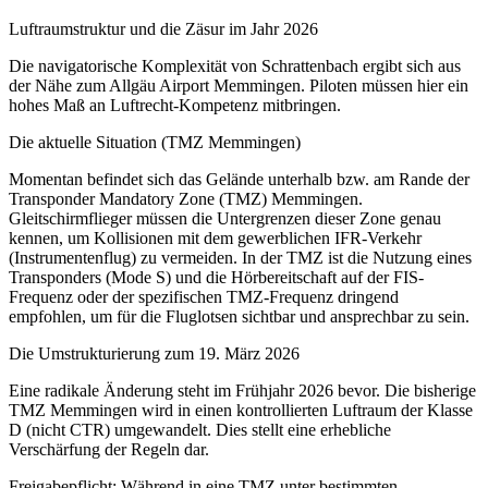
Luftraumstruktur und die Zäsur im Jahr 2026
Die navigatorische Komplexität von Schrattenbach ergibt sich aus
der Nähe zum Allgäu Airport Memmingen. Piloten müssen hier ein
hohes Maß an Luftrecht-Kompetenz mitbringen.
Die aktuelle Situation (TMZ Memmingen)
Momentan befindet sich das Gelände unterhalb bzw. am Rande der
Transponder Mandatory Zone (TMZ) Memmingen.
Gleitschirmflieger müssen die Untergrenzen dieser Zone genau
kennen, um Kollisionen mit dem gewerblichen IFR-Verkehr
(Instrumentenflug) zu vermeiden. In der TMZ ist die Nutzung eines
Transponders (Mode S) und die Hörbereitschaft auf der FIS-
Frequenz oder der spezifischen TMZ-Frequenz dringend
empfohlen, um für die Fluglotsen sichtbar und ansprechbar zu sein.
Die Umstrukturierung zum 19. März 2026
Eine radikale Änderung steht im Frühjahr 2026 bevor. Die bisherige
TMZ Memmingen wird in einen kontrollierten Luftraum der Klasse
D (nicht CTR) umgewandelt. Dies stellt eine erhebliche
Verschärfung der Regeln dar.
Freigabepflicht: Während in eine TMZ unter bestimmten