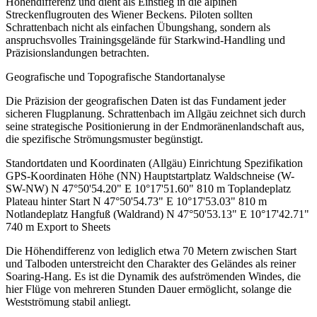
Höhendifferenz und dient als Einstieg in die alpinen
Streckenflugrouten des Wiener Beckens. Piloten sollten
Schrattenbach nicht als einfachen Übungshang, sondern als
anspruchsvolles Trainingsgelände für Starkwind-Handling und
Präzisionslandungen betrachten.
Geografische und Topografische Standortanalyse
Die Präzision der geografischen Daten ist das Fundament jeder
sicheren Flugplanung. Schrattenbach im Allgäu zeichnet sich durch
seine strategische Positionierung in der Endmoränenlandschaft aus,
die spezifische Strömungsmuster begünstigt.
Standortdaten und Koordinaten (Allgäu) Einrichtung Spezifikation
GPS-Koordinaten Höhe (NN) Hauptstartplatz Waldschneise (W-
SW-NW) N 47°50'54.20" E 10°17'51.60" 810 m Toplandeplatz
Plateau hinter Start N 47°50'54.73" E 10°17'53.03" 810 m
Notlandeplatz Hangfuß (Waldrand) N 47°50'53.13" E 10°17'42.71"
740 m Export to Sheets
Die Höhendifferenz von lediglich etwa 70 Metern zwischen Start
und Talboden unterstreicht den Charakter des Geländes als reiner
Soaring-Hang. Es ist die Dynamik des aufströmenden Windes, die
hier Flüge von mehreren Stunden Dauer ermöglicht, solange die
Westströmung stabil anliegt.