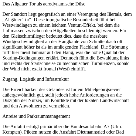
Das Allgäuer Tor als aerodynamische Düse
Der Standort liegt geografisch an einer Verengung des Illertals, dem
„Allgäuer Tor“. Diese topografische Besonderheit führt bei
Westwindlagen zu einem leichten Venturi-Effekt, bei dem die
Luftmassen zwischen den Hügelketten beschleunigt werden. Für
den Gleitschirmflieger bedeutet dies, dass die messbare
Windgeschwindigkeit an der Hangkante von Schrattenbach oft
signifikant höher ist als im umliegenden Flachland. Die Strömung
trifft hier meist laminar auf den Hang, was die hohe Qualität der
Soaring-Bedingungen erklärt. Dennoch führt die Bewaldung links
und rechts der Startschneise zu mechanischen Turbulenzen, sobald
der Wind nicht exakt frontal (West) eintrifft.
Zugang, Logistik und Infrastruktur
Die Erreichbarkeit des Geländes ist für ein Mittelgebirgsrevier
außergewöhnlich gut, stellt jedoch hohe Anforderungen an die
Disziplin der Nutzer, um Konflikte mit der lokalen Landwirtschaft
und den Anwohnern zu vermeiden.
Anreise und Parkraummanagement
Die Anfahrt erfolgt primär über die Bundesautobahn A7 (Ulm-
Kempten). Piloten nutzen die Ausfahrt Dietmannsried oder Bad