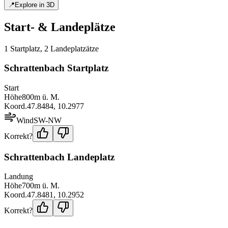
📍
Explore in 3D
Start- & Landeplätze
1
Startplatz
,
2
Landeplatz
ätze
Schrattenbach Startplatz
Start
Höhe
800
m ü. M.
Koord.
47.8484
,
10.2977
Wind
SW-NW
Korrekt?
Schrattenbach Landeplatz
Landung
Höhe
700
m ü. M.
Koord.
47.8481
,
10.2952
Korrekt?