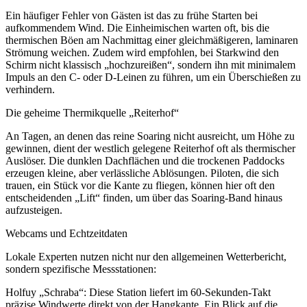
Ein häufiger Fehler von Gästen ist das zu frühe Starten bei
aufkommendem Wind. Die Einheimischen warten oft, bis die
thermischen Böen am Nachmittag einer gleichmäßigeren, laminaren
Strömung weichen. Zudem wird empfohlen, bei Starkwind den
Schirm nicht klassisch „hochzureißen“, sondern ihn mit minimalem
Impuls an den C- oder D-Leinen zu führen, um ein Überschießen zu
verhindern.
Die geheime Thermikquelle „Reiterhof“
An Tagen, an denen das reine Soaring nicht ausreicht, um Höhe zu
gewinnen, dient der westlich gelegene Reiterhof oft als thermischer
Auslöser. Die dunklen Dachflächen und die trockenen Paddocks
erzeugen kleine, aber verlässliche Ablösungen. Piloten, die sich
trauen, ein Stück vor die Kante zu fliegen, können hier oft den
entscheidenden „Lift“ finden, um über das Soaring-Band hinaus
aufzusteigen.
Webcams und Echtzeitdaten
Lokale Experten nutzen nicht nur den allgemeinen Wetterbericht,
sondern spezifische Messstationen:
Holfuy „Schraba“: Diese Station liefert im 60-Sekunden-Takt
präzise Windwerte direkt von der Hangkante. Ein Blick auf die