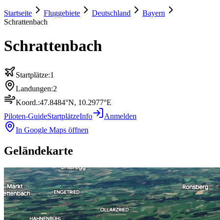
Startseite
Fluggebiete
Deutschland
Bayern
Schrattenbach
Schrattenbach
Startplätze:
1
Landungen:
2
Koord.:
47.8484
°N,
10.2977
°E
Piloten-Guide
Startplätze
Info
Anmelden
In Google Maps öffnen
Geländekarte