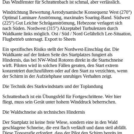
Das Windfenster für Schrattenbach ist schmal, aber verlässlich.
Windrichtung Bewertung Aerodynamische Konsequenz West (270°)
Optimal Laminare Anströmung, maximales Soaring-Band. Südwest
(225°) Gut Leichte Schräganströmung, Hebezone verlagert sich
nach Süden. Nordwest (315°) Akzeptabel Turbulenzen durch
Waldkante links möglich. Ost / Süd / Nord Gefährlich Lee-Situation,
Flugbetrieb untersagt. Export to Sheets
Ein spezifisches Risiko stellt der Nordwest-Einschlag dar. Die
Waldkante auf der linken Seite des Startplatzes fungiert als
Hindernis, das bei NW-Wind Rotoren direkt in die Startschneise
wirft. Piloten wird in solchen Fällen geraten, den Start extrem
konzentriert durchzuführen oder auf den Start zu verzichten, wenn
der Schirm in der Aufziehphase unruhiges Verhalten zeigt.
Die Technik des Starkwindstarts und der Toplandung
Schrattenbach ist ein Übungsfeld für Fortgeschrittene. Wer hier
fliegt, muss sein Gerät unter hohem Winddruck beherrschen.
Die Waldschneise als technisches Hindernis
Der Startplatz ist keine freie Wiese, sondern eine in den Wald
geschlagene Schneise, die erst flach verläuft und dann steil abfällt.
Diese Topografie erfordert, dass der Pilot den Schirm bereits im