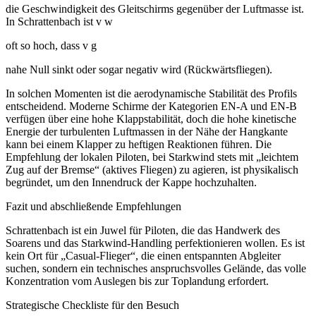
die Geschwindigkeit des Gleitschirms gegenüber der Luftmasse ist.
In Schrattenbach ist v w ​
oft so hoch, dass v g ​
nahe Null sinkt oder sogar negativ wird (Rückwärtsfliegen).
In solchen Momenten ist die aerodynamische Stabilität des Profils
entscheidend. Moderne Schirme der Kategorien EN-A und EN-B
verfügen über eine hohe Klappstabilität, doch die hohe kinetische
Energie der turbulenten Luftmassen in der Nähe der Hangkante
kann bei einem Klapper zu heftigen Reaktionen führen. Die
Empfehlung der lokalen Piloten, bei Starkwind stets mit „leichtem
Zug auf der Bremse“ (aktives Fliegen) zu agieren, ist physikalisch
begründet, um den Innendruck der Kappe hochzuhalten.
Fazit und abschließende Empfehlungen
Schrattenbach ist ein Juwel für Piloten, die das Handwerk des
Soarens und das Starkwind-Handling perfektionieren wollen. Es ist
kein Ort für „Casual-Flieger“, die einen entspannten Abgleiter
suchen, sondern ein technisches anspruchsvolles Gelände, das volle
Konzentration vom Auslegen bis zur Toplandung erfordert.
Strategische Checkliste für den Besuch