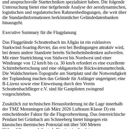
und anspruchsvolle Starttechniken spezialisiert haben. Die folgende
Untersuchung bietet eine tiefgehende Analyse der aerodynamischen,
logistischen und regulatorischen Rahmenbedingungen, die weit über
die Standardinformationen herkömmlicher Geländedatenbanken
hinausgeht.
Executive Summary für die Flugplanung
Das Fluggelände Schrattenbach im Allgäu ist ein exklusives
Starkwind-Soaring-Revier, das erst bei Bedingungen attraktiv wird,
bei denen andere Standorte bereits Sicherheitsbedenken aufwerfen.
Mit einer Startrichtung von Südwest bis Nordwest und einer
Windrange von 12 km/h bis ca. 30 km/h erfordert es eine exzellente
Schirmbeherrschung und eine obligatorische Rückwärtsstarttechnik.
Die Waldschneisen-Topografie am Startplatz und die Notwendigkeit
der Toplandung machen das Gelände für Anfänger ungeeignet; eine
B-Lizenz sowie eine Einweisung durch den Verein
Schrattenbachflieger e.V. sind für Gastpiloten zwingend
vorgeschrieben.
Zusätzlich zur technischen Herausforderung ist die Lage innerhalb
der TMZ Memmingen (ab März 2026 Luftraum Klasse D) ein
entscheidender Faktor für die Flugvorbereitung. Das österreichische
Pendant bei Grünbach am Schneeberg bietet hingegen ein
klassisches thermisches Potenzial mit über 500 Metern