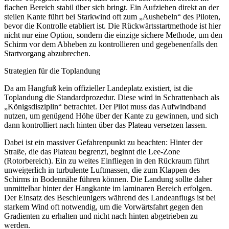
flachen Bereich stabil über sich bringt. Ein Aufziehen direkt an der
steilen Kante führt bei Starkwind oft zum „Aushebeln“ des Piloten,
bevor die Kontrolle etabliert ist. Die Rückwärtsstartmethode ist hier
nicht nur eine Option, sondern die einzige sichere Methode, um den
Schirm vor dem Abheben zu kontrollieren und gegebenenfalls den
Startvorgang abzubrechen.
Strategien für die Toplandung
Da am Hangfuß kein offizieller Landeplatz existiert, ist die
Toplandung die Standardprozedur. Diese wird in Schrattenbach als
„Königsdisziplin“ betrachtet. Der Pilot muss das Aufwindband
nutzen, um genügend Höhe über der Kante zu gewinnen, und sich
dann kontrolliert nach hinten über das Plateau versetzen lassen.
Dabei ist ein massiver Gefahrenpunkt zu beachten: Hinter der
Straße, die das Plateau begrenzt, beginnt die Lee-Zone
(Rotorbereich). Ein zu weites Einfliegen in den Rückraum führt
unweigerlich in turbulente Luftmassen, die zum Klappen des
Schirms in Bodennähe führen können. Die Landung sollte daher
unmittelbar hinter der Hangkante im laminaren Bereich erfolgen.
Der Einsatz des Beschleunigers während des Landeanflugs ist bei
starkem Wind oft notwendig, um die Vorwärtsfahrt gegen den
Gradienten zu erhalten und nicht nach hinten abgetrieben zu
werden.