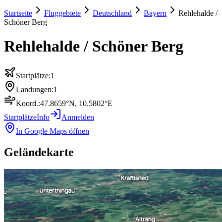
Startseite
Fluggebiete
Deutschland
Bayern
Rehlehalde /
Schöner Berg
Rehlehalde / Schöner Berg
Startplätze:
1
Landungen:
1
Koord.:
47.8659
°N,
10.5802
°E
Startplätze
Info
Anmelden
In Google Maps öffnen
Geländekarte