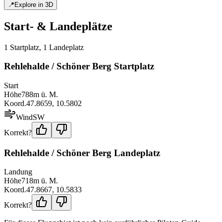
📍
Explore in 3D
Start- & Landeplätze
1
Startplatz
,
1
Landeplatz
Rehlehalde / Schöner Berg Startplatz
Start
Höhe
788
m ü. M.
Koord.
47.8659
,
10.5802
Wind
SW
Korrekt?
Rehlehalde / Schöner Berg Landeplatz
Landung
Höhe
718
m ü. M.
Koord.
47.8667
,
10.5833
Korrekt?