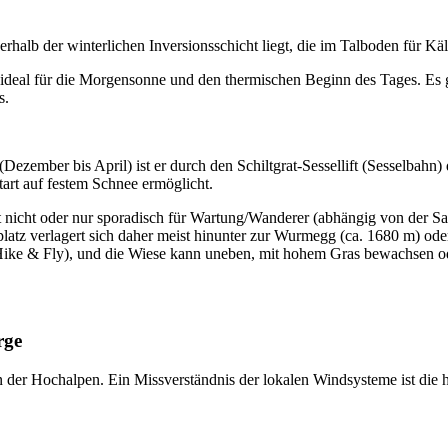
berhalb der winterlichen Inversionsschicht liegt, die im Talboden für K
st ideal für die Morgensonne und den thermischen Beginn des Tages. Es 
s.
n (Dezember bis April) ist er durch den Schiltgrat-Sessellift (Sesselbah
start auf festem Schnee ermöglicht.
ft nicht oder nur sporadisch für Wartung/Wanderer (abhängig von der 
tplatz verlagert sich daher meist hinunter zur Wurmegg (ca. 1680 m) ode
 (Hike & Fly), und die Wiese kann uneben, mit hohem Gras bewachsen o
rge
der Hochalpen. Ein Missverständnis der lokalen Windsysteme ist die hä