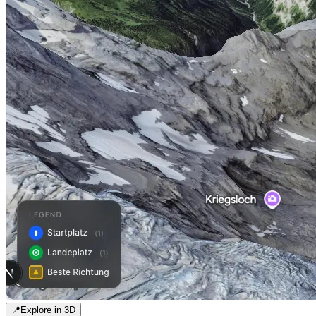
📍
Explore in 3D