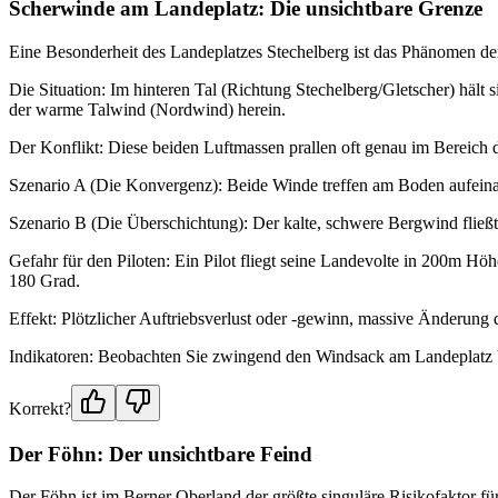
Scherwinde am Landeplatz: Die unsichtbare Grenze
Eine Besonderheit des Landeplatzes Stechelberg ist das Phänomen d
Die Situation: Im hinteren Tal (Richtung Stechelberg/Gletscher) hält 
der warme Talwind (Nordwind) herein.
Der Konflikt: Diese beiden Luftmassen prallen oft genau im Bereich 
Szenario A (Die Konvergenz): Beide Winde treffen am Boden aufeinand
Szenario B (Die Überschichtung): Der kalte, schwere Bergwind flie
Gefahr für den Piloten: Ein Pilot fliegt seine Landevolte in 200m Hö
180 Grad.
Effekt: Plötzlicher Auftriebsverlust oder -gewinn, massive Änderung
Indikatoren: Beobachten Sie zwingend den Windsack am Landeplatz UN
Korrekt?
Der Föhn: Der unsichtbare Feind
Der Föhn ist im Berner Oberland der größte singuläre Risikofaktor f