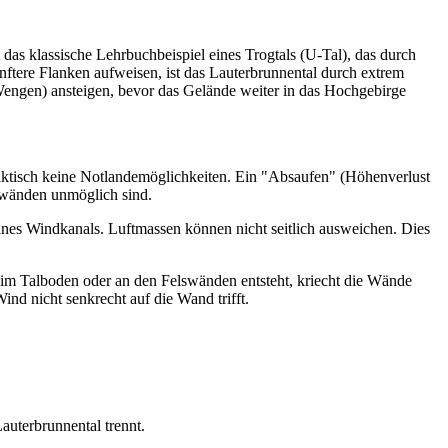
das klassische Lehrbuchbeispiel eines Trogtals (U-Tal), das durch
nftere Flanken aufweisen, ist das Lauterbrunnental durch extrem
 Wengen) ansteigen, bevor das Gelände weiter in das Hochgebirge
aktisch keine Notlandemöglichkeiten. Ein "Absaufen" (Höhenverlust
swänden unmöglich sind.
ines Windkanals. Luftmassen können nicht seitlich ausweichen. Dies
 im Talboden oder an den Felswänden entsteht, kriecht die Wände
ind nicht senkrecht auf die Wand trifft.
Lauterbrunnental trennt.