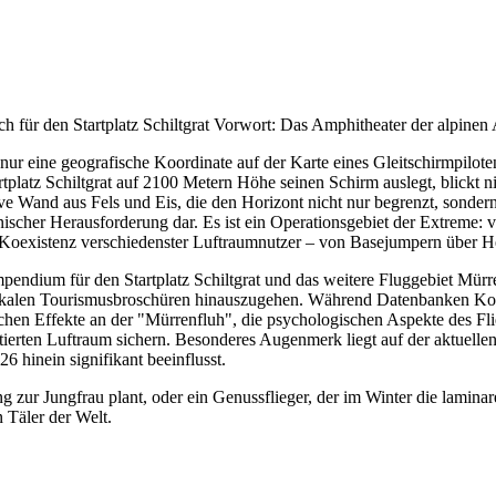
für den Startplatz Schiltgrat Vorwort: Das Amphitheater der alpinen 
ur eine geografische Koordinate auf der Karte eines Gleitschirmpiloten;
platz Schiltgrat auf 2100 Metern Höhe seinen Schirm auslegt, blickt ni
Wand aus Fels und Eis, die den Horizont nicht nur begrenzt, sondern do
scher Herausforderung dar. Es ist ein Operationsgebiet der Extreme:
Koexistenz verschiedenster Luftraumnutzer – von Basejumpern über Helik
mpendium für den Startplatz Schiltgrat und das weitere Fluggebiet Mürr
kalen Tourismusbroschüren hinauszugehen. Während Datenbanken Koordin
hen Effekte an der "Mürrenfluh", die psychologischen Aspekte des Fli
ntierten Luftraum sichern. Besonderes Augenmerk liegt auf der aktuell
 hinein signifikant beeinflusst.
g zur Jungfrau plant, oder ein Genussflieger, der im Winter die laminare
 Täler der Welt.