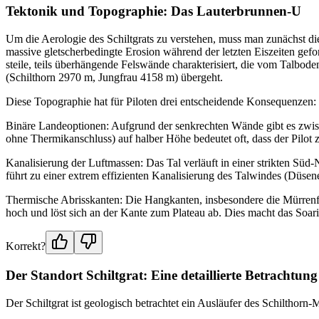
Tektonik und Topographie: Das Lauterbrunnen-U
Um die Aerologie des Schiltgrats zu verstehen, muss man zunächst di
massive gletscherbedingte Erosion während der letzten Eiszeiten gefo
steile, teils überhängende Felswände charakterisiert, die vom Talbo
(Schilthorn 2970 m, Jungfrau 4158 m) übergeht.
Diese Topographie hat für Piloten drei entscheidende Konsequenzen:
Binäre Landeoptionen: Aufgrund der senkrechten Wände gibt es zwis
ohne Thermikanschluss) auf halber Höhe bedeutet oft, dass der Pilo
Kanalisierung der Luftmassen: Das Tal verläuft in einer strikten S
führt zu einer extrem effizienten Kanalisierung des Talwindes (Düseneff
Thermische Abrisskanten: Die Hangkanten, insbesondere die Mürrenflu
hoch und löst sich an der Kante zum Plateau ab. Dies macht das Soarin
Korrekt?
Der Standort Schiltgrat: Eine detaillierte Betrachtung
Der Schiltgrat ist geologisch betrachtet ein Ausläufer des Schilthorn-