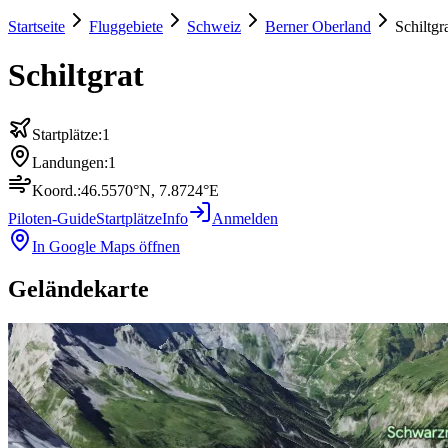
Startseite
Fluggebiete
Schweiz
Berner Oberland
Schiltgr
Schiltgrat
Startplätze:
1
Landungen:
1
Koord.:
46.5570
°N,
7.8724
°E
Piloten-Guide
Startplätze
Info
Anmelden
In Google Maps öffnen
Geländekarte