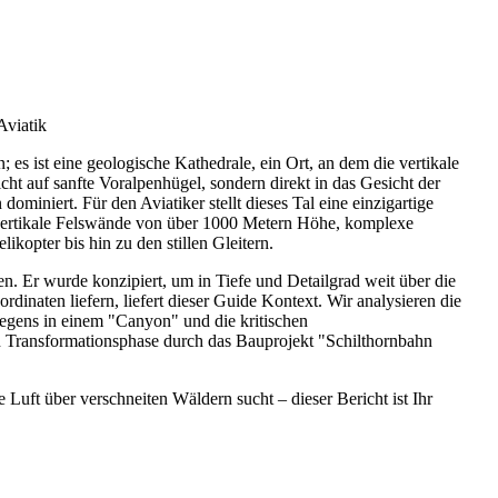
Aviatik
 es ist eine geologische Kathedrale, ein Ort, an dem die vertikale
cht auf sanfte Voralpenhügel, sondern direkt in das Gesicht der
miniert. Für den Aviatiker stellt dieses Tal eine einzigartige
 vertikale Felswände von über 1000 Metern Höhe, komplexe
opter bis hin zu den stillen Gleitern.
en. Er wurde konzipiert, um in Tiefe und Detailgrad weit über die
aten liefern, liefert dieser Guide Kontext. Wir analysieren die
egens in einem "Canyon" und die kritischen
en Transformationsphase durch das Bauprojekt "Schilthornbahn
 Luft über verschneiten Wäldern sucht – dieser Bericht ist Ihr