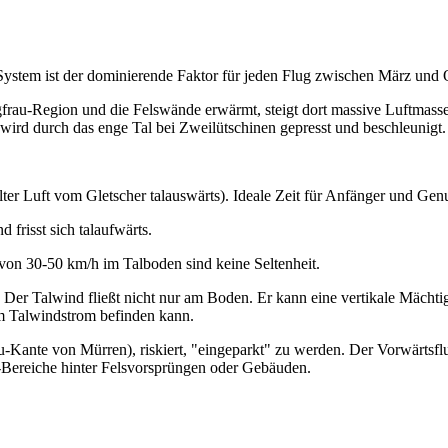
System ist der dominierende Faktor für jeden Flug zwischen März und 
rau-Region und die Felswände erwärmt, steigt dort massive Luftmasse
ird durch das enge Tal bei Zweilütschinen gepresst und beschleunigt.
lter Luft vom Gletscher talauswärts). Ideale Zeit für Anfänger und Gen
 frisst sich talaufwärts.
on 30-50 km/h im Talboden sind keine Seltenheit.
or. Der Talwind fließt nicht nur am Boden. Er kann eine vertikale Mächt
 im Talwindstrom befinden kann.
ateau-Kante von Mürren), riskiert, "eingeparkt" zu werden. Der Vorwär
Lee-Bereiche hinter Felsvorsprüngen oder Gebäuden.