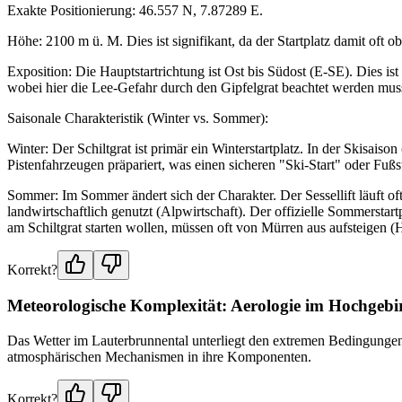
Exakte Positionierung: 46.557 N, 7.87289 E.
Höhe: 2100 m ü. M. Dies ist signifikant, da der Startplatz damit oft o
Exposition: Die Hauptstartrichtung ist Ost bis Südost (E-SE). Dies i
wobei hier die Lee-Gefahr durch den Gipfelgrat beachtet werden mus
Saisonale Charakteristik (Winter vs. Sommer):
Winter: Der Schiltgrat ist primär ein Winterstartplatz. In der Skisaiso
Pistenfahrzeugen präpariert, was einen sicheren "Ski-Start" oder Fuß
Sommer: Im Sommer ändert sich der Charakter. Der Sessellift läuft o
landwirtschaftlich genutzt (Alpwirtschaft). Der offizielle Sommerstar
am Schiltgrat starten wollen, müssen oft von Mürren aus aufsteigen
Korrekt?
Meteorologische Komplexität: Aerologie im Hochgebi
Das Wetter im Lauterbrunnental unterliegt den extremen Bedingungen 
atmosphärischen Mechanismen in ihre Komponenten.
Korrekt?