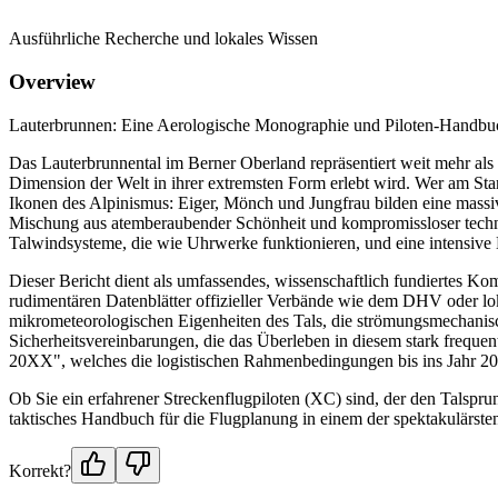
Ausführliche Recherche und lokales Wissen
Overview
Lauterbrunnen: Eine Aerologische Monographie und Piloten-Handbuch 
Das Lauterbrunnental im Berner Oberland repräsentiert weit mehr als n
Dimension der Welt in ihrer extremsten Form erlebt wird. Wer am Start
Ikonen des Alpinismus: Eiger, Mönch und Jungfrau bilden eine massive 
Mischung aus atemberaubender Schönheit und kompromissloser techni
Talwindsysteme, die wie Uhrwerke funktionieren, und eine intensive 
Dieser Bericht dient als umfassendes, wissenschaftlich fundiertes Ko
rudimentären Datenblätter offizieller Verbände wie dem DHV oder lo
mikrometeorologischen Eigenheiten des Tals, die strömungsmechanisc
Sicherheitsvereinbarungen, die das Überleben in diesem stark freque
20XX", welches die logistischen Rahmenbedingungen bis ins Jahr 2026
Ob Sie ein erfahrener Streckenflugpiloten (XC) sind, der den Talsprun
taktisches Handbuch für die Flugplanung in einem der spektakulärsten
Korrekt?