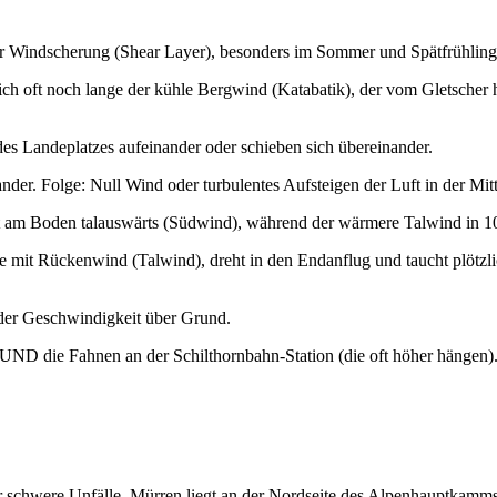
er Windscherung (Shear Layer), besonders im Sommer und Spätfrühling
sich oft noch lange der kühle Bergwind (Katabatik), der vom Gletscher h
des Landeplatzes aufeinander oder schieben sich übereinander.
er. Folge: Null Wind oder turbulentes Aufsteigen der Luft in der Mitt
ßt am Boden talauswärts (Südwind), während der wärmere Talwind in 1
he mit Rückenwind (Talwind), dreht in den Endanflug und taucht plötzl
 der Geschwindigkeit über Grund.
D die Fahnen an der Schilthornbahn-Station (die oft höher hängen). 
ür schwere Unfälle. Mürren liegt an der Nordseite des Alpenhauptkamms