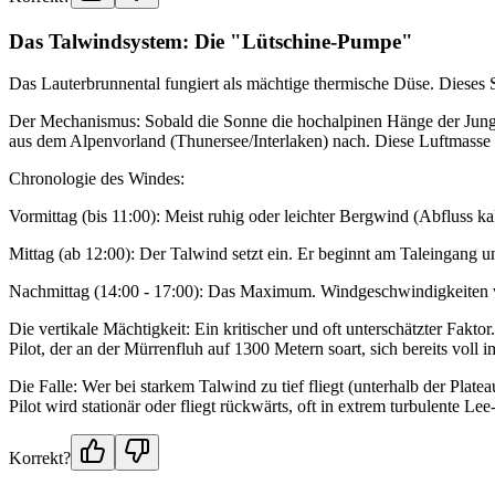
Das Talwindsystem: Die "Lütschine-Pumpe"
Das Lauterbrunnental fungiert als mächtige thermische Düse. Dieses 
Der Mechanismus: Sobald die Sonne die hochalpinen Hänge der Jungf
aus dem Alpenvorland (Thunersee/Interlaken) nach. Diese Luftmasse w
Chronologie des Windes:
Vormittag (bis 11:00): Meist ruhig oder leichter Bergwind (Abfluss ka
Mittag (ab 12:00): Der Talwind setzt ein. Er beginnt am Taleingang und
Nachmittag (14:00 - 17:00): Das Maximum. Windgeschwindigkeiten v
Die vertikale Mächtigkeit: Ein kritischer und oft unterschätzter Fakt
Pilot, der an der Mürrenfluh auf 1300 Metern soart, sich bereits voll
Die Falle: Wer bei starkem Talwind zu tief fliegt (unterhalb der Pl
Pilot wird stationär oder fliegt rückwärts, oft in extrem turbulente 
Korrekt?