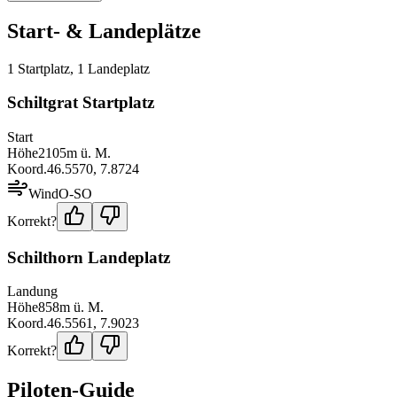
Start- & Landeplätze
1
Startplatz
,
1
Landeplatz
Schiltgrat Startplatz
Start
Höhe
2105
m ü. M.
Koord.
46.5570
,
7.8724
Wind
O-SO
Korrekt?
Schilthorn Landeplatz
Landung
Höhe
858
m ü. M.
Koord.
46.5561
,
7.9023
Korrekt?
Piloten-Guide