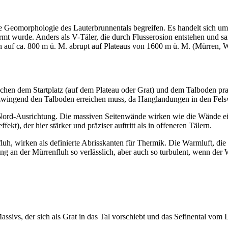
e Geomorphologie des Lauterbrunnentals begreifen. Es handelt sich um 
rmt wurde. Anders als V-Täler, die durch Flusserosion entstehen und sa
den auf ca. 800 m ü. M. abrupt auf Plateaus von 1600 m ü. M. (Mürren,
chen dem Startplatz (auf dem Plateau oder Grat) und dem Talboden pr
t zwingend den Talboden erreichen muss, da Hanglandungen in den Fel
üd-Nord-Ausrichtung. Die massiven Seitenwände wirken wie die Wände e
ekt), der hier stärker und präziser auftritt als in offeneren Tälern.
h, wirken als definierte Abrisskanten für Thermik. Die Warmluft, die
g an der Mürrenfluh so verlässlich, aber auch so turbulent, wenn der W
Massivs, der sich als Grat in das Tal vorschiebt und das Sefinental vom 