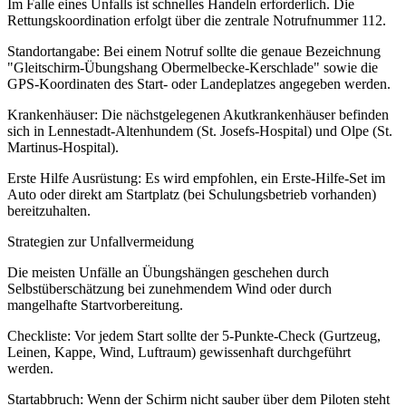
Im Falle eines Unfalls ist schnelles Handeln erforderlich. Die
Rettungskoordination erfolgt über die zentrale Notrufnummer 112.
Standortangabe: Bei einem Notruf sollte die genaue Bezeichnung
"Gleitschirm-Übungshang Obermelbecke-Kerschlade" sowie die
GPS-Koordinaten des Start- oder Landeplatzes angegeben werden.
Krankenhäuser: Die nächstgelegenen Akutkrankenhäuser befinden
sich in Lennestadt-Altenhundem (St. Josefs-Hospital) und Olpe (St.
Martinus-Hospital).
Erste Hilfe Ausrüstung: Es wird empfohlen, ein Erste-Hilfe-Set im
Auto oder direkt am Startplatz (bei Schulungsbetrieb vorhanden)
bereitzuhalten.
Strategien zur Unfallvermeidung
Die meisten Unfälle an Übungshängen geschehen durch
Selbstüberschätzung bei zunehmendem Wind oder durch
mangelhafte Startvorbereitung.
Checkliste: Vor jedem Start sollte der 5-Punkte-Check (Gurtzeug,
Leinen, Kappe, Wind, Luftraum) gewissenhaft durchgeführt
werden.
Startabbruch: Wenn der Schirm nicht sauber über dem Piloten steht