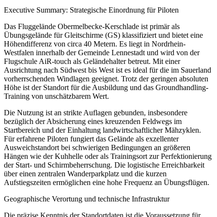
Executive Summary: Strategische Einordnung für Piloten
Das Fluggelände Obermelbecke-Kerschlade ist primär als
Übungsgelände für Gleitschirme (GS) klassifiziert und bietet eine
Höhendifferenz von circa 40 Metern. Es liegt in Nordrhein-
Westfalen innerhalb der Gemeinde Lennestadt und wird von der
Flugschule AiR-touch als Geländehalter betreut. Mit einer
Ausrichtung nach Südwest bis West ist es ideal für die im Sauerland
vorherrschenden Windlagen geeignet. Trotz der geringen absoluten
Höhe ist der Standort für die Ausbildung und das Groundhandling-
Training von unschätzbarem Wert.
Die Nutzung ist an strikte Auflagen gebunden, insbesondere
bezüglich der Absicherung eines kreuzenden Feldwegs im
Startbereich und der Einhaltung landwirtschaftlicher Mähzyklen.
Für erfahrene Piloten fungiert das Gelände als exzellenter
Ausweichstandort bei schwierigen Bedingungen an größeren
Hängen wie der Kuhhelle oder als Trainingsort zur Perfektionierung
der Start- und Schirmbeherrschung. Die logistische Erreichbarkeit
über einen zentralen Wanderparkplatz und die kurzen
Aufstiegszeiten ermöglichen eine hohe Frequenz an Übungsflügen.
Geographische Verortung und technische Infrastruktur
Die präzise Kenntnis der Standortdaten ist die Voraussetzung für