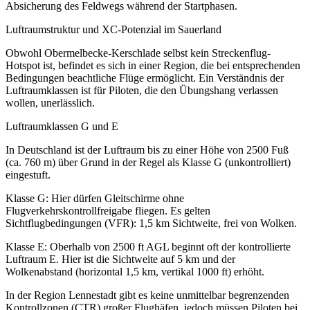
Absicherung des Feldwegs während der Startphasen.
Luftraumstruktur und XC-Potenzial im Sauerland
Obwohl Obermelbecke-Kerschlade selbst kein Streckenflug-
Hotspot ist, befindet es sich in einer Region, die bei entsprechenden
Bedingungen beachtliche Flüge ermöglicht. Ein Verständnis der
Luftraumklassen ist für Piloten, die den Übungshang verlassen
wollen, unerlässlich.
Luftraumklassen G und E
In Deutschland ist der Luftraum bis zu einer Höhe von 2500 Fuß
(ca. 760 m) über Grund in der Regel als Klasse G (unkontrolliert)
eingestuft.
Klasse G: Hier dürfen Gleitschirme ohne
Flugverkehrskontrollfreigabe fliegen. Es gelten
Sichtflugbedingungen (VFR): 1,5 km Sichtweite, frei von Wolken.
Klasse E: Oberhalb von 2500 ft AGL beginnt oft der kontrollierte
Luftraum E. Hier ist die Sichtweite auf 5 km und der
Wolkenabstand (horizontal 1,5 km, vertikal 1000 ft) erhöht.
In der Region Lennestadt gibt es keine unmittelbar begrenzenden
Kontrollzonen (CTR) großer Flughäfen, jedoch müssen Piloten bei