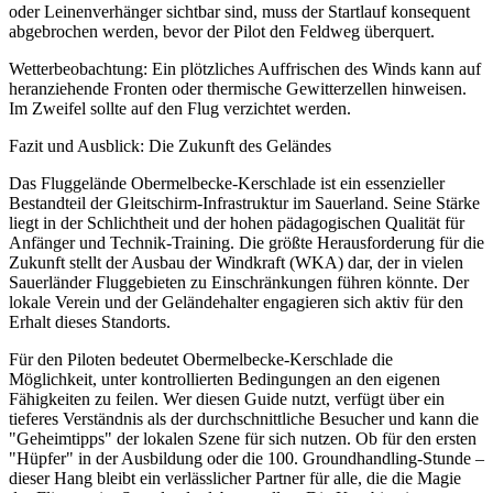
oder Leinenverhänger sichtbar sind, muss der Startlauf konsequent
abgebrochen werden, bevor der Pilot den Feldweg überquert.
Wetterbeobachtung: Ein plötzliches Auffrischen des Winds kann auf
heranziehende Fronten oder thermische Gewitterzellen hinweisen.
Im Zweifel sollte auf den Flug verzichtet werden.
Fazit und Ausblick: Die Zukunft des Geländes
Das Fluggelände Obermelbecke-Kerschlade ist ein essenzieller
Bestandteil der Gleitschirm-Infrastruktur im Sauerland. Seine Stärke
liegt in der Schlichtheit und der hohen pädagogischen Qualität für
Anfänger und Technik-Training. Die größte Herausforderung für die
Zukunft stellt der Ausbau der Windkraft (WKA) dar, der in vielen
Sauerländer Fluggebieten zu Einschränkungen führen könnte. Der
lokale Verein und der Geländehalter engagieren sich aktiv für den
Erhalt dieses Standorts.
Für den Piloten bedeutet Obermelbecke-Kerschlade die
Möglichkeit, unter kontrollierten Bedingungen an den eigenen
Fähigkeiten zu feilen. Wer diesen Guide nutzt, verfügt über ein
tieferes Verständnis als der durchschnittliche Besucher und kann die
"Geheimtipps" der lokalen Szene für sich nutzen. Ob für den ersten
"Hüpfer" in der Ausbildung oder die 100. Groundhandling-Stunde –
dieser Hang bleibt ein verlässlicher Partner für alle, die die Magie