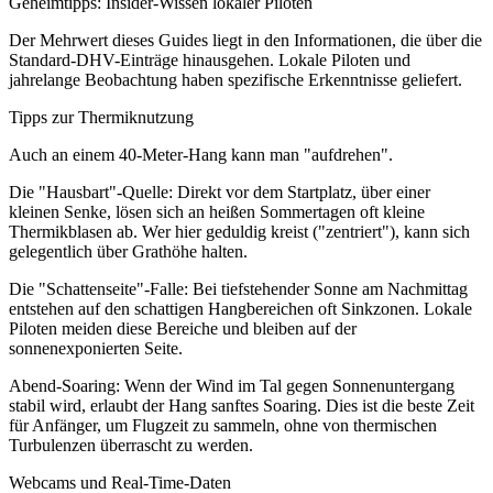
Geheimtipps: Insider-Wissen lokaler Piloten
Der Mehrwert dieses Guides liegt in den Informationen, die über die
Standard-DHV-Einträge hinausgehen. Lokale Piloten und
jahrelange Beobachtung haben spezifische Erkenntnisse geliefert.
Tipps zur Thermiknutzung
Auch an einem 40-Meter-Hang kann man "aufdrehen".
Die "Hausbart"-Quelle: Direkt vor dem Startplatz, über einer
kleinen Senke, lösen sich an heißen Sommertagen oft kleine
Thermikblasen ab. Wer hier geduldig kreist ("zentriert"), kann sich
gelegentlich über Grathöhe halten.
Die "Schattenseite"-Falle: Bei tiefstehender Sonne am Nachmittag
entstehen auf den schattigen Hangbereichen oft Sinkzonen. Lokale
Piloten meiden diese Bereiche und bleiben auf der
sonnenexponierten Seite.
Abend-Soaring: Wenn der Wind im Tal gegen Sonnenuntergang
stabil wird, erlaubt der Hang sanftes Soaring. Dies ist die beste Zeit
für Anfänger, um Flugzeit zu sammeln, ohne von thermischen
Turbulenzen überrascht zu werden.
Webcams und Real-Time-Daten