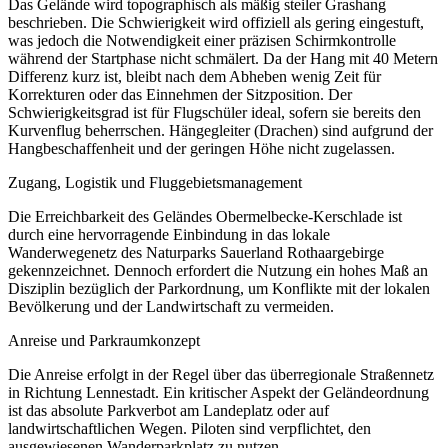
Das Gelände wird topographisch als mäßig steiler Grashang
beschrieben. Die Schwierigkeit wird offiziell als gering eingestuft,
was jedoch die Notwendigkeit einer präzisen Schirmkontrolle
während der Startphase nicht schmälert. Da der Hang mit 40 Metern
Differenz kurz ist, bleibt nach dem Abheben wenig Zeit für
Korrekturen oder das Einnehmen der Sitzposition. Der
Schwierigkeitsgrad ist für Flugschüler ideal, sofern sie bereits den
Kurvenflug beherrschen. Hängegleiter (Drachen) sind aufgrund der
Hangbeschaffenheit und der geringen Höhe nicht zugelassen.
Zugang, Logistik und Fluggebietsmanagement
Die Erreichbarkeit des Geländes Obermelbecke-Kerschlade ist
durch eine hervorragende Einbindung in das lokale
Wanderwegenetz des Naturparks Sauerland Rothaargebirge
gekennzeichnet. Dennoch erfordert die Nutzung ein hohes Maß an
Disziplin bezüglich der Parkordnung, um Konflikte mit der lokalen
Bevölkerung und der Landwirtschaft zu vermeiden.
Anreise und Parkraumkonzept
Die Anreise erfolgt in der Regel über das überregionale Straßennetz
in Richtung Lennestadt. Ein kritischer Aspekt der Geländeordnung
ist das absolute Parkverbot am Landeplatz oder auf
landwirtschaftlichen Wegen. Piloten sind verpflichtet, den
ausgewiesenen Wanderparkplatz zu nutzen.