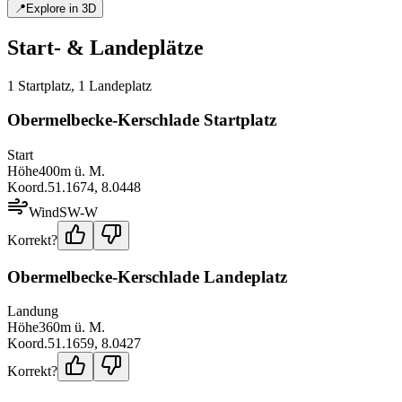
📍
Explore in 3D
Start- & Landeplätze
1
Startplatz
,
1
Landeplatz
Obermelbecke-Kerschlade Startplatz
Start
Höhe
400
m ü. M.
Koord.
51.1674
,
8.0448
Wind
SW-W
Korrekt?
Obermelbecke-Kerschlade Landeplatz
Landung
Höhe
360
m ü. M.
Koord.
51.1659
,
8.0427
Korrekt?