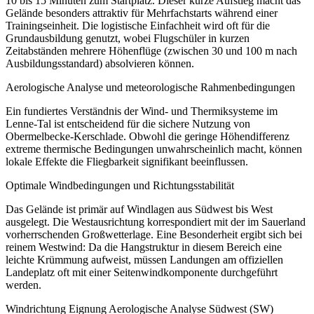
10 bis 15 Minuten zum Startplatz. Dieser kurze Aufstieg macht das
Gelände besonders attraktiv für Mehrfachstarts während einer
Trainingseinheit. Die logistische Einfachheit wird oft für die
Grundausbildung genutzt, wobei Flugschüler in kurzen
Zeitabständen mehrere Höhenflüge (zwischen 30 und 100 m nach
Ausbildungsstandard) absolvieren können.
Aerologische Analyse und meteorologische Rahmenbedingungen
Ein fundiertes Verständnis der Wind- und Thermiksysteme im
Lenne-Tal ist entscheidend für die sichere Nutzung von
Obermelbecke-Kerschlade. Obwohl die geringe Höhendifferenz
extreme thermische Bedingungen unwahrscheinlich macht, können
lokale Effekte die Fliegbarkeit signifikant beeinflussen.
Optimale Windbedingungen und Richtungsstabilität
Das Gelände ist primär auf Windlagen aus Südwest bis West
ausgelegt. Die Westausrichtung korrespondiert mit der im Sauerland
vorherrschenden Großwetterlage. Eine Besonderheit ergibt sich bei
reinem Westwind: Da die Hangstruktur in diesem Bereich eine
leichte Krümmung aufweist, müssen Landungen am offiziellen
Landeplatz oft mit einer Seitenwindkomponente durchgeführt
werden.
Windrichtung Eignung Aerologische Analyse Südwest (SW)