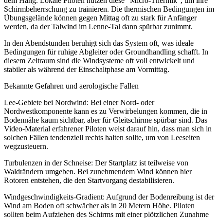
dem Hang. Lokale Piloten nutzen diese "Micro-Thermik", um ihre
Schirmbeherrschung zu trainieren. Die thermischen Bedingungen im
Übungsgelände können gegen Mittag oft zu stark für Anfänger
werden, da der Talwind im Lenne-Tal dann spürbar zunimmt.
In den Abendstunden beruhigt sich das System oft, was ideale
Bedingungen für ruhige Abgleiter oder Groundhandling schafft. In
diesem Zeitraum sind die Windsysteme oft voll entwickelt und
stabiler als während der Einschaltphase am Vormittag.
Bekannte Gefahren und aerologische Fallen
Lee-Gebiete bei Nordwind: Bei einer Nord- oder
Nordwestkomponente kann es zu Verwirbelungen kommen, die in
Bodennähe kaum sichtbar, aber für Gleitschirme spürbar sind. Das
Video-Material erfahrener Piloten weist darauf hin, dass man sich in
solchen Fällen tendenziell rechts halten sollte, um von Leeseiten
wegzusteuern.
Turbulenzen in der Schneise: Der Startplatz ist teilweise von
Waldrändern umgeben. Bei zunehmendem Wind können hier
Rotoren entstehen, die den Startvorgang destabilisieren.
Windgeschwindigkeits-Gradient: Aufgrund der Bodenreibung ist der
Wind am Boden oft schwächer als in 20 Metern Höhe. Piloten
sollten beim Aufziehen des Schirms mit einer plötzlichen Zunahme