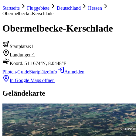
Startseite
Fluggebiete
Deutschland
Hessen
Obermelbecke-Kerschlade
Obermelbecke-Kerschlade
Startplätze:
1
Landungen:
1
Koord.:
51.1674
°N,
8.0448
°E
Piloten-Guide
Startplätze
Info
Anmelden
In Google Maps öffnen
Geländekarte