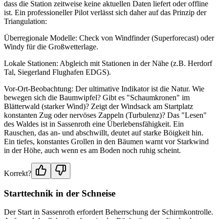
dass die Station zeitweise keine aktuellen Daten liefert oder offline
ist. Ein professioneller Pilot verlässt sich daher auf das Prinzip der
Triangulation:
Überregionale Modelle: Check von Windfinder (Superforecast) oder
Windy für die Großwetterlage.
Lokale Stationen: Abgleich mit Stationen in der Nähe (z.B. Herdorf
Tal, Siegerland Flughafen EDGS).
Vor-Ort-Beobachtung: Der ultimative Indikator ist die Natur. Wie
bewegen sich die Baumwipfel? Gibt es "Schaumkronen" im
Blätterwald (starker Wind)? Zeigt der Windsack am Startplatz
konstanten Zug oder nervöses Zappeln (Turbulenz)? Das "Lesen"
des Waldes ist in Sassenroth eine Überlebensfähigkeit. Ein
Rauschen, das an- und abschwillt, deutet auf starke Böigkeit hin.
Ein tiefes, konstantes Grollen in den Bäumen warnt vor Starkwind
in der Höhe, auch wenn es am Boden noch ruhig scheint.
Korrekt?
Starttechnik in der Schneise
Der Start in Sassenroth erfordert Beherrschung der Schirmkontrolle.