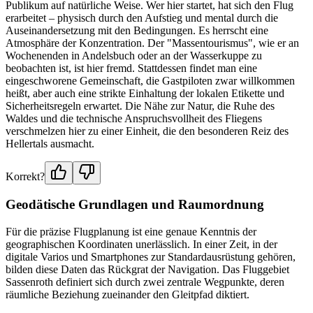
Publikum auf natürliche Weise. Wer hier startet, hat sich den Flug
erarbeitet – physisch durch den Aufstieg und mental durch die
Auseinandersetzung mit den Bedingungen. Es herrscht eine
Atmosphäre der Konzentration. Der "Massentourismus", wie er an
Wochenenden in Andelsbuch oder an der Wasserkuppe zu
beobachten ist, ist hier fremd. Stattdessen findet man eine
eingeschworene Gemeinschaft, die Gastpiloten zwar willkommen
heißt, aber auch eine strikte Einhaltung der lokalen Etikette und
Sicherheitsregeln erwartet. Die Nähe zur Natur, die Ruhe des
Waldes und die technische Anspruchsvollheit des Fliegens
verschmelzen hier zu einer Einheit, die den besonderen Reiz des
Hellertals ausmacht.
Korrekt?
Geodätische Grundlagen und Raumordnung
Für die präzise Flugplanung ist eine genaue Kenntnis der
geographischen Koordinaten unerlässlich. In einer Zeit, in der
digitale Varios und Smartphones zur Standardausrüstung gehören,
bilden diese Daten das Rückgrat der Navigation. Das Fluggebiet
Sassenroth definiert sich durch zwei zentrale Wegpunkte, deren
räumliche Beziehung zueinander den Gleitpfad diktiert.