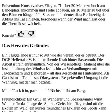
Prävention: Konservatives Fliegen. "Lieber 50 Meter zu hoch am
Landeplatz ankommen und Höhe abbauen, als 10 Meter zu tief über
den Bäumen hängen." In Sassenroth bedeutet dies: Rechtzeitig den
Abflug ins Tal einleiten, besonders wenn der Wind nachlässt oder
die Thermik schwächelt.
Korrekt?
Das Herz des Geländes
Ein Fluggelände ist nur so gut wie der Verein, der es betreut. Der
DGF Hellertal e.V. ist die treibende Kraft hinter Sassenroth. Die
Arbeit ist rein ehrenamtlich. Von der Wiesenpflege (Mähen) über die
Instandhaltung des Windsacks bis hin zu Verhandlungen mit
Jagdpächtern und Behörden – all dies geschieht im Hintergrund. Als
Gast ist man Teil dieses Ökosystems. Respektvoller Umgang ist die
Währung, mit der man bezahlt.
Müll: "Pack it in, pack it out." Nichts bleibt am Berg.
Freundlichkeit: Ein Gruß an Wanderer und Spaziergänger wirkt
Wunder für das Image des Sports. Gleitschirmflieger sind oft die
Exoten im Wald; ein kurzes freundliches Erklären des Sports kann