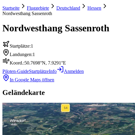
Startseite
Fluggebiete
Deutschland
Hessen
Nordwesthang Sassenroth
Nordwesthang Sassenroth
Startplätze:
1
Landungen:
1
Koord.:
50.7698
°N,
7.9291
°E
Piloten-Guide
Startplätze
Info
Anmelden
In Google Maps öffnen
Geländekarte