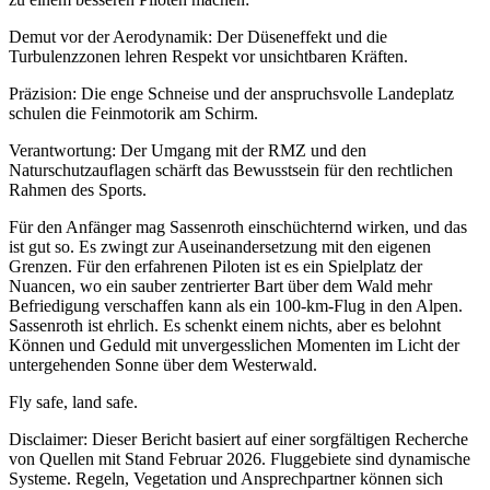
Demut vor der Aerodynamik: Der Düseneffekt und die
Turbulenzzonen lehren Respekt vor unsichtbaren Kräften.
Präzision: Die enge Schneise und der anspruchsvolle Landeplatz
schulen die Feinmotorik am Schirm.
Verantwortung: Der Umgang mit der RMZ und den
Naturschutzauflagen schärft das Bewusstsein für den rechtlichen
Rahmen des Sports.
Für den Anfänger mag Sassenroth einschüchternd wirken, und das
ist gut so. Es zwingt zur Auseinandersetzung mit den eigenen
Grenzen. Für den erfahrenen Piloten ist es ein Spielplatz der
Nuancen, wo ein sauber zentrierter Bart über dem Wald mehr
Befriedigung verschaffen kann als ein 100-km-Flug in den Alpen.
Sassenroth ist ehrlich. Es schenkt einem nichts, aber es belohnt
Können und Geduld mit unvergesslichen Momenten im Licht der
untergehenden Sonne über dem Westerwald.
Fly safe, land safe.
Disclaimer: Dieser Bericht basiert auf einer sorgfältigen Recherche
von Quellen mit Stand Februar 2026. Fluggebiete sind dynamische
Systeme. Regeln, Vegetation und Ansprechpartner können sich