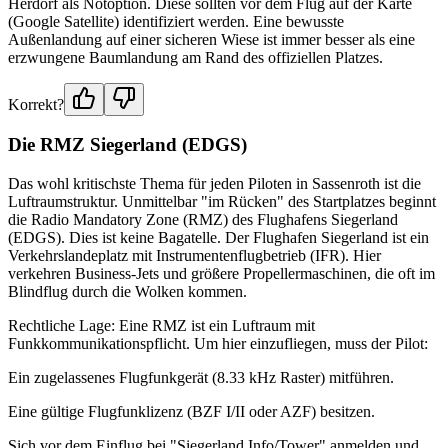
Herdorf als Notoption. Diese sollten vor dem Flug auf der Karte
(Google Satellite) identifiziert werden. Eine bewusste
Außenlandung auf einer sicheren Wiese ist immer besser als eine
erzwungene Baumlandung am Rand des offiziellen Platzes.
Korrekt?
Die RMZ Siegerland (EDGS)
Das wohl kritischste Thema für jeden Piloten in Sassenroth ist die
Luftraumstruktur. Unmittelbar "im Rücken" des Startplatzes beginnt
die Radio Mandatory Zone (RMZ) des Flughafens Siegerland
(EDGS). Dies ist keine Bagatelle. Der Flughafen Siegerland ist ein
Verkehrslandeplatz mit Instrumentenflugbetrieb (IFR). Hier
verkehren Business-Jets und größere Propellermaschinen, die oft im
Blindflug durch die Wolken kommen.
Rechtliche Lage: Eine RMZ ist ein Luftraum mit
Funkkommunikationspflicht. Um hier einzufliegen, muss der Pilot:
Ein zugelassenes Flugfunkgerät (8.33 kHz Raster) mitführen.
Eine gültige Flugfunklizenz (BZF I/II oder AZF) besitzen.
Sich vor dem Einflug bei "Siegerland Info/Tower" anmelden und