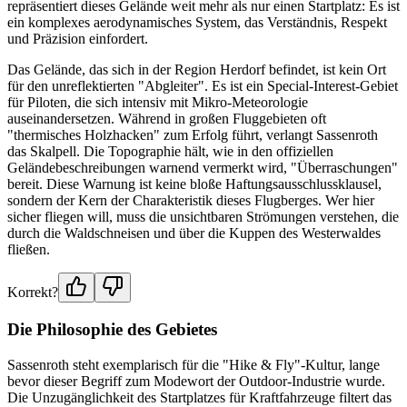
repräsentiert dieses Gelände weit mehr als nur einen Startplatz: Es ist
ein komplexes aerodynamisches System, das Verständnis, Respekt
und Präzision einfordert.
Das Gelände, das sich in der Region Herdorf befindet, ist kein Ort
für den unreflektierten "Abgleiter". Es ist ein Special-Interest-Gebiet
für Piloten, die sich intensiv mit Mikro-Meteorologie
auseinandersetzen. Während in großen Fluggebieten oft
"thermisches Holzhacken" zum Erfolg führt, verlangt Sassenroth
das Skalpell. Die Topographie hält, wie in den offiziellen
Geländebeschreibungen warnend vermerkt wird, "Überraschungen"
bereit. Diese Warnung ist keine bloße Haftungsausschlussklausel,
sondern der Kern der Charakteristik dieses Flugberges. Wer hier
sicher fliegen will, muss die unsichtbaren Strömungen verstehen, die
durch die Waldschneisen und über die Kuppen des Westerwaldes
fließen.
Korrekt?
Die Philosophie des Gebietes
Sassenroth steht exemplarisch für die "Hike & Fly"-Kultur, lange
bevor dieser Begriff zum Modewort der Outdoor-Industrie wurde.
Die Unzugänglichkeit des Startplatzes für Kraftfahrzeuge filtert das