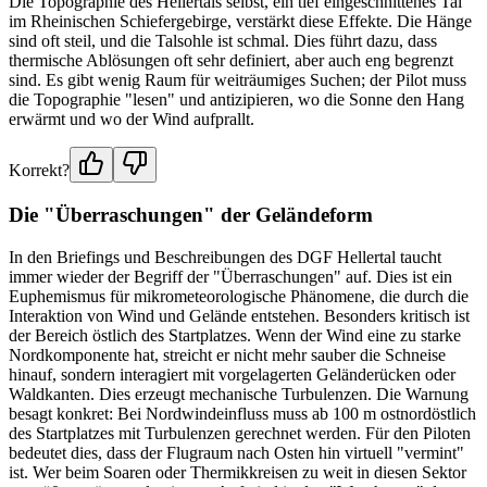
Die Topographie des Hellertals selbst, ein tief eingeschnittenes Tal
im Rheinischen Schiefergebirge, verstärkt diese Effekte. Die Hänge
sind oft steil, und die Talsohle ist schmal. Dies führt dazu, dass
thermische Ablösungen oft sehr definiert, aber auch eng begrenzt
sind. Es gibt wenig Raum für weiträumiges Suchen; der Pilot muss
die Topographie "lesen" und antizipieren, wo die Sonne den Hang
erwärmt und wo der Wind aufprallt.
Korrekt?
Die "Überraschungen" der Geländeform
In den Briefings und Beschreibungen des DGF Hellertal taucht
immer wieder der Begriff der "Überraschungen" auf. Dies ist ein
Euphemismus für mikrometeorologische Phänomene, die durch die
Interaktion von Wind und Gelände entstehen. Besonders kritisch ist
der Bereich östlich des Startplatzes. Wenn der Wind eine zu starke
Nordkomponente hat, streicht er nicht mehr sauber die Schneise
hinauf, sondern interagiert mit vorgelagerten Geländerücken oder
Waldkanten. Dies erzeugt mechanische Turbulenzen. Die Warnung
besagt konkret: Bei Nordwindeinfluss muss ab 100 m ostnordöstlich
des Startplatzes mit Turbulenzen gerechnet werden. Für den Piloten
bedeutet dies, dass der Flugraum nach Osten hin virtuell "vermint"
ist. Wer beim Soaren oder Thermikkreisen zu weit in diesen Sektor