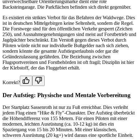
unverwechselbare Orientierungsmarke dient eine rote
Backsteingarage. Die Parkflächen befinden sich direkt gegenüber.
Es existiert ein striktes Verbot für das Befahren der Waldwege. Dies
ist in deutschen Mittelgebirgen keine Seltenheit, sondern die Regel.
Die Forstwege sind für den öffentlichen Verkehr gesperrt (Zeichen
250), und Ausnahmegenehmigungen sind meist auf Forstbetrieb und
Jagdpächter beschränkt. Ein Verstoß gegen dieses Verbot durch
Piloten würde nicht nur individuelle Bußgelder nach sich ziehen,
sondern könnte die gesamte Aufstiegserlaubnis oder gar die
Geländezulassung gefährden. Die Beziehung zwischen
Flugsportvereinen und Forstbehörden ist oft fragil; Disziplin ist hier
der Klebstoff, der das Fluggebiet erhält.
Korrekt?
Der Aufstieg: Physische und Mentale Vorbereitung
Der Startplatz Sassenroth ist nur zu Fuß erreichbar. Dies verleiht
jedem Flug einen "Hike & Fly"-Charakter. Der Aufstieg überbrückt
die Höhendifferenz von 155 Metern. Für einen Piloten mit einer
modernen, leichten Ausrüstung (ca. 10-12 kg) ist dies ein
Spaziergang von 15 bis 20 Minuten. Mit einer klassischen,
schweren Ausrüstung (20 kg+) wird daraus eine sportliche Einheit.