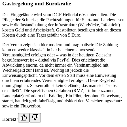
Gastregelung und Bürokratie
Das Fluggelände wird vom DGF Hellertal e.V. unterhalten. Die
Pflege der Schneise, die Pachtzahlungen für Start- und Landewiesen
sowie die Instandhaltung der Infrastruktur (Windsäcke, Infotafeln)
kosten Geld und Arbeitskraft. Gastpiloten beteiligen sich an diesen
Kosten durch eine Tagesgebühr von 5 Euro.
Der Verein zeigt sich hier modern und pragmatisch: Die Zahlung
kann entweder klassisch in bar bei einem anwesenden
Vereinsmitglied erfolgen oder – was in der heutigen Zeit sehr
begrüßenswert ist – digital via PayPal. Dies erleichtert die
Abwicklung enorm, da nicht immer ein Vereinsmitglied mit
Wechselgeld zur Hand ist. Wichtig ist jedoch die
Einweisungspflicht. Vor dem ersten Start muss eine Einweisung
durch ein erfahrendes Vereinsmitglied erfolgen. Diese Regel ist
unumgänglich. Sassenroth ist kein Gelände, das man sich "selbst
erschließt". Die spezifischen Gefahren (RMZ, Turbulenzzonen,
Landeplatz) erfordern ein Briefing. Ein Pilot, der ohne Einweisung
startet, handelt grob fahrlässig und riskiert den Versicherungsschutz
sowie ein Flugverbot.
Korrekt?