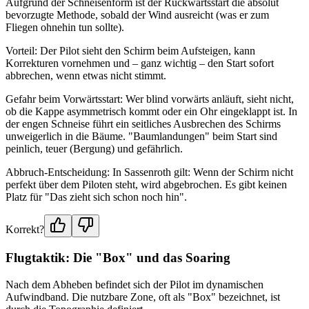
Aufgrund der Schneisenform ist der Rückwärtsstart die absolut
bevorzugte Methode, sobald der Wind ausreicht (was er zum
Fliegen ohnehin tun sollte).
Vorteil: Der Pilot sieht den Schirm beim Aufsteigen, kann
Korrekturen vornehmen und – ganz wichtig – den Start sofort
abbrechen, wenn etwas nicht stimmt.
Gefahr beim Vorwärtsstart: Wer blind vorwärts anläuft, sieht nicht,
ob die Kappe asymmetrisch kommt oder ein Ohr eingeklappt ist. In
der engen Schneise führt ein seitliches Ausbrechen des Schirms
unweigerlich in die Bäume. "Baumlandungen" beim Start sind
peinlich, teuer (Bergung) und gefährlich.
Abbruch-Entscheidung: In Sassenroth gilt: Wenn der Schirm nicht
perfekt über dem Piloten steht, wird abgebrochen. Es gibt keinen
Platz für "Das zieht sich schon noch hin".
Korrekt?
Flugtaktik: Die "Box" und das Soaring
Nach dem Abheben befindet sich der Pilot im dynamischen
Aufwindband. Die nutzbare Zone, oft als "Box" bezeichnet, ist