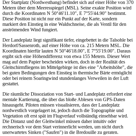
Der Startplatz (Nordwesthang) befindet sich auf einer Höhe von 370
Metern über dem Meeresspiegel (MSL). Seine exakte Position wird
durch die Koordinaten N 50°46'11.10", E 7°55'44.90" bestimmt.
Diese Position ist nicht nur ein Punkt auf der Karte, sondern
markiert den Einstieg in eine Waldschneise, die als Ventil für den
anströmenden Wind fungiert.
Der Landeplatz liegt signifikant tiefer, eingebettet in die Talsohle bei
Herdorf/Sassenroth, auf einer Höhe von ca. 215 Metern MSL. Die
Koordinaten hierfür lauten N 50°46'18.00", E 7°55'19.00". Daraus
ergibt sich eine Höhendifferenz von etwa 155 Metern. Dieser Wert
mag auf dem Papier bescheiden wirken, doch in der Realität des
Gleitschirmfliegens im Mittelgebirge ist dies eine "Arbeitshöhe", die
bei guten Bedingungen den Einstieg in thermische Bärte ermöglicht
oder bei reinem Soaringwind stundenlanges Verweilen in der Luft
gestattet.
Die räumliche Dissoziation von Start- und Landeplatz erfordert eine
mentale Kartierung, die über das bloße Ablesen von GPS-Daten
hinausgeht. Piloten müssen visualisieren, dass der Landeplatz
nordwestlich vorgelagert ist, jedoch durch die Topographie und
Vegetation oft erst spät im Flugverlauf vollständig einsehbar wird.
Die Distanz und der Gleitwinkel müssen daher intuitiv oder
rechnerisch vor dem Start verinnerlicht werden, um nicht durch
unerwartetes Sinken ("Saufen") in die Bredouille zu geraten.