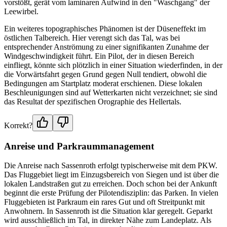
vorstößt, gerät vom laminaren Aufwind in den "Waschgang" der
Leewirbel.
Ein weiteres topographisches Phänomen ist der Düseneffekt im
östlichen Talbereich. Hier verengt sich das Tal, was bei
entsprechender Anströmung zu einer signifikanten Zunahme der
Windgeschwindigkeit führt. Ein Pilot, der in diesen Bereich
einfliegt, könnte sich plötzlich in einer Situation wiederfinden, in der
die Vorwärtsfahrt gegen Grund gegen Null tendiert, obwohl die
Bedingungen am Startplatz moderat erschienen. Diese lokalen
Beschleunigungen sind auf Wetterkarten nicht verzeichnet; sie sind
das Resultat der spezifischen Orographie des Hellertals.
Korrekt?
Anreise und Parkraummanagement
Die Anreise nach Sassenroth erfolgt typischerweise mit dem PKW.
Das Fluggebiet liegt im Einzugsbereich von Siegen und ist über die
lokalen Landstraßen gut zu erreichen. Doch schon bei der Ankunft
beginnt die erste Prüfung der Pilotendisziplin: das Parken. In vielen
Fluggebieten ist Parkraum ein rares Gut und oft Streitpunkt mit
Anwohnern. In Sassenroth ist die Situation klar geregelt. Geparkt
wird ausschließlich im Tal, in direkter Nähe zum Landeplatz. Als