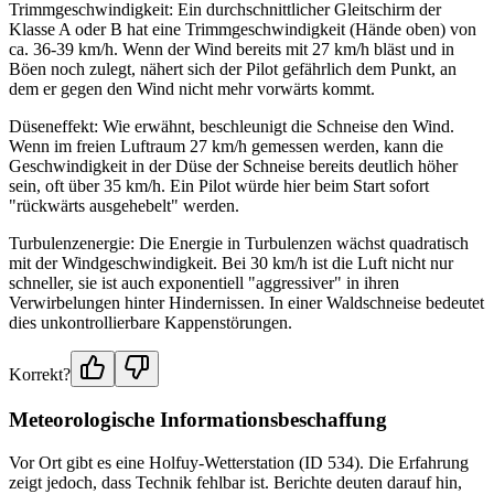
Trimmgeschwindigkeit: Ein durchschnittlicher Gleitschirm der
Klasse A oder B hat eine Trimmgeschwindigkeit (Hände oben) von
ca. 36-39 km/h. Wenn der Wind bereits mit 27 km/h bläst und in
Böen noch zulegt, nähert sich der Pilot gefährlich dem Punkt, an
dem er gegen den Wind nicht mehr vorwärts kommt.
Düseneffekt: Wie erwähnt, beschleunigt die Schneise den Wind.
Wenn im freien Luftraum 27 km/h gemessen werden, kann die
Geschwindigkeit in der Düse der Schneise bereits deutlich höher
sein, oft über 35 km/h. Ein Pilot würde hier beim Start sofort
"rückwärts ausgehebelt" werden.
Turbulenzenergie: Die Energie in Turbulenzen wächst quadratisch
mit der Windgeschwindigkeit. Bei 30 km/h ist die Luft nicht nur
schneller, sie ist auch exponentiell "aggressiver" in ihren
Verwirbelungen hinter Hindernissen. In einer Waldschneise bedeutet
dies unkontrollierbare Kappenstörungen.
Korrekt?
Meteorologische Informationsbeschaffung
Vor Ort gibt es eine Holfuy-Wetterstation (ID 534). Die Erfahrung
zeigt jedoch, dass Technik fehlbar ist. Berichte deuten darauf hin,