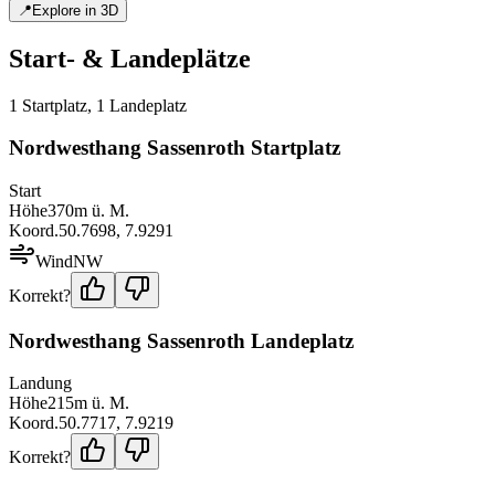
📍
Explore in 3D
Start- & Landeplätze
1
Startplatz
,
1
Landeplatz
Nordwesthang Sassenroth Startplatz
Start
Höhe
370
m ü. M.
Koord.
50.7698
,
7.9291
Wind
NW
Korrekt?
Nordwesthang Sassenroth Landeplatz
Landung
Höhe
215
m ü. M.
Koord.
50.7717
,
7.9219
Korrekt?