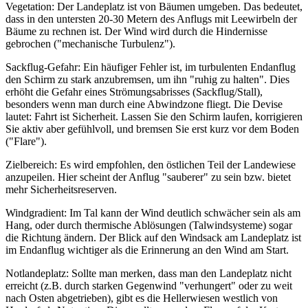
Vegetation: Der Landeplatz ist von Bäumen umgeben. Das bedeutet,
dass in den untersten 20-30 Metern des Anflugs mit Leewirbeln der
Bäume zu rechnen ist. Der Wind wird durch die Hindernisse
gebrochen ("mechanische Turbulenz").
Sackflug-Gefahr: Ein häufiger Fehler ist, im turbulenten Endanflug
den Schirm zu stark anzubremsen, um ihn "ruhig zu halten". Dies
erhöht die Gefahr eines Strömungsabrisses (Sackflug/Stall),
besonders wenn man durch eine Abwindzone fliegt. Die Devise
lautet: Fahrt ist Sicherheit. Lassen Sie den Schirm laufen, korrigieren
Sie aktiv aber gefühlvoll, und bremsen Sie erst kurz vor dem Boden
("Flare").
Zielbereich: Es wird empfohlen, den östlichen Teil der Landewiese
anzupeilen. Hier scheint der Anflug "sauberer" zu sein bzw. bietet
mehr Sicherheitsreserven.
Windgradient: Im Tal kann der Wind deutlich schwächer sein als am
Hang, oder durch thermische Ablösungen (Talwindsysteme) sogar
die Richtung ändern. Der Blick auf den Windsack am Landeplatz ist
im Endanflug wichtiger als die Erinnerung an den Wind am Start.
Notlandeplatz: Sollte man merken, dass man den Landeplatz nicht
erreicht (z.B. durch starken Gegenwind "verhungert" oder zu weit
nach Osten abgetrieben), gibt es die Hellerwiesen westlich von