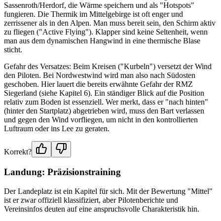
Sassenroth/Herdorf, die Wärme speichern und als "Hotspots"
fungieren. Die Thermik im Mittelgebirge ist oft enger und
zerrissener als in den Alpen. Man muss bereit sein, den Schirm aktiv
zu fliegen ("Active Flying"). Klapper sind keine Seltenheit, wenn
man aus dem dynamischen Hangwind in eine thermische Blase
sticht.
Gefahr des Versatzes: Beim Kreisen ("Kurbeln") versetzt der Wind
den Piloten. Bei Nordwestwind wird man also nach Südosten
geschoben. Hier lauert die bereits erwähnte Gefahr der RMZ
Siegerland (siehe Kapitel 6). Ein ständiger Blick auf die Position
relativ zum Boden ist essenziell. Wer merkt, dass er "nach hinten"
(hinter den Startplatz) abgetrieben wird, muss den Bart verlassen
und gegen den Wind vorfliegen, um nicht in den kontrollierten
Luftraum oder ins Lee zu geraten.
Korrekt?
Landung: Präzisionstraining
Der Landeplatz ist ein Kapitel für sich. Mit der Bewertung "Mittel"
ist er zwar offiziell klassifiziert, aber Pilotenberichte und
Vereinsinfos deuten auf eine anspruchsvolle Charakteristik hin.