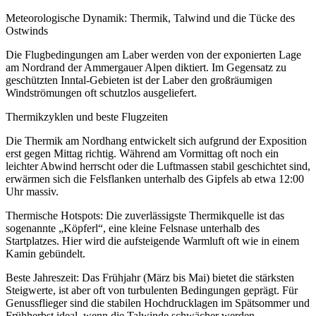
Meteorologische Dynamik: Thermik, Talwind und die Tücke des
Ostwinds
Die Flugbedingungen am Laber werden von der exponierten Lage
am Nordrand der Ammergauer Alpen diktiert. Im Gegensatz zu
geschützten Inntal-Gebieten ist der Laber den großräumigen
Windströmungen oft schutzlos ausgeliefert.
Thermikzyklen und beste Flugzeiten
Die Thermik am Nordhang entwickelt sich aufgrund der Exposition
erst gegen Mittag richtig. Während am Vormittag oft noch ein
leichter Abwind herrscht oder die Luftmassen stabil geschichtet sind,
erwärmen sich die Felsflanken unterhalb des Gipfels ab etwa 12:00
Uhr massiv.
Thermische Hotspots: Die zuverlässigste Thermikquelle ist das
sogenannte „Köpferl“, eine kleine Felsnase unterhalb des
Startplatzes. Hier wird die aufsteigende Warmluft oft wie in einem
Kamin gebündelt.
Beste Jahreszeit: Das Frühjahr (März bis Mai) bietet die stärksten
Steigwerte, ist aber oft von turbulenten Bedingungen geprägt. Für
Genussflieger sind die stabilen Hochdrucklagen im Spätsommer und
Frühherbst ideal, wenn die Talwinde schwächer werden.