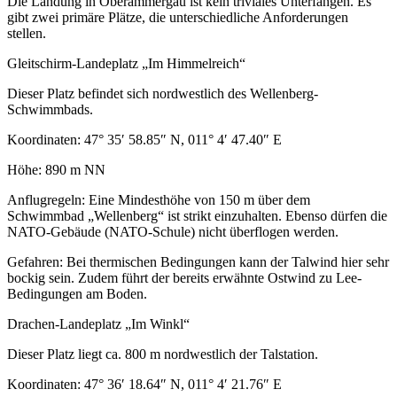
Die Landung in Oberammergau ist kein triviales Unterfangen. Es
gibt zwei primäre Plätze, die unterschiedliche Anforderungen
stellen.
Gleitschirm-Landeplatz „Im Himmelreich“
Dieser Platz befindet sich nordwestlich des Wellenberg-
Schwimmbads.
Koordinaten: 47° 35′ 58.85″ N, 011° 4′ 47.40″ E
Höhe: 890 m NN
Anflugregeln: Eine Mindesthöhe von 150 m über dem
Schwimmbad „Wellenberg“ ist strikt einzuhalten. Ebenso dürfen die
NATO-Gebäude (NATO-Schule) nicht überflogen werden.
Gefahren: Bei thermischen Bedingungen kann der Talwind hier sehr
bockig sein. Zudem führt der bereits erwähnte Ostwind zu Lee-
Bedingungen am Boden.
Drachen-Landeplatz „Im Winkl“
Dieser Platz liegt ca. 800 m nordwestlich der Talstation.
Koordinaten: 47° 36′ 18.64″ N, 011° 4′ 21.76″ E