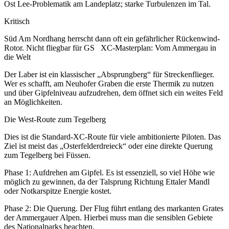
Ost Lee-Problematik am Landeplatz; starke Turbulenzen im Tal.
Kritisch
Süd Am Nordhang herrscht dann oft ein gefährlicher Rückenwind-
Rotor. Nicht fliegbar für GS XC-Masterplan: Vom Ammergau in
die Welt
Der Laber ist ein klassischer „Absprungberg“ für Streckenflieger.
Wer es schafft, am Neuhofer Graben die erste Thermik zu nutzen
und über Gipfelniveau aufzudrehen, dem öffnet sich ein weites Feld
an Möglichkeiten.
Die West-Route zum Tegelberg
Dies ist die Standard-XC-Route für viele ambitionierte Piloten. Das
Ziel ist meist das „Osterfelderdreieck“ oder eine direkte Querung
zum Tegelberg bei Füssen.
Phase 1: Aufdrehen am Gipfel. Es ist essenziell, so viel Höhe wie
möglich zu gewinnen, da der Talsprung Richtung Ettaler Mandl
oder Notkarspitze Energie kostet.
Phase 2: Die Querung. Der Flug führt entlang des markanten Grates
der Ammergauer Alpen. Hierbei muss man die sensiblen Gebiete
des Nationalparks beachten.