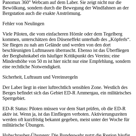
Panomax 360° Webcam auf dem Laber. Sie zeigt nicht nur die
Bewölkung, sondern durch die Bewegung der Windfahnen an der
Bergstation auch die exakte Anströmung.
Fehler von Neulingen
Viele Piloten, die vom einfacheren Hörnle oder dem Tegelberg
kommen, unterschätzen den Düseneffekt unterhalb des „Köpferls“.
Sie fliegen zu nah am Gelände und werden von den dort
beschleunigten Luftmassen überrascht. Ebenso ist das Überfliegen
der Bergbahnkabel ein häufiger Kritikpunkt des Vereins; eine
Mindesthöhe von 50 m ist hier nicht nur eine Empfehlung, sondern
eine rechtliche Notwendigkeit.
Sicherheit, Luftraum und Vereinsregeln
Der Laber liegt in einer luftrechtlich sensiblen Zone. Westlich des
Berges befindet sich das Gebiet ED-R Ammergau, ein militärisches
Sperrgebiet.
ED-R Status: Piloten müssen vor dem Start prüfen, ob die ED-R
aktiv ist. Wenn ja, ist das Einfliegen verboten. Aktivierungszeiten
werden oft kurzfristig bekannt gegeben, meist unter der Woche für
militärische Übungen.
Hubschrauber-Übungen: Die Bundeswehr nutzt die Region häufig