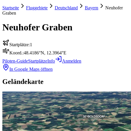
Startseite
Fluggebiete
Deutschland
Bayern
Neuhofer
Graben
Neuhofer Graben
Startplätze:
1
Koord.:
48.4186
°N,
12.3964
°E
Piloten-Guide
Startplätze
Info
Anmelden
In Google Maps öffnen
Geländekarte