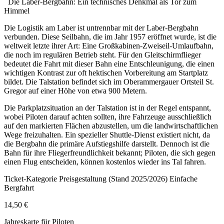
Die Laber-Bergbahn: Ein technisches Denkmal als Tor zum
Himmel
Die Logistik am Laber ist untrennbar mit der Laber-Bergbahn
verbunden. Diese Seilbahn, die im Jahr 1957 eröffnet wurde, ist die
weltweit letzte ihrer Art: Eine Großkabinen-Zweiseil-Umlaufbahn,
die noch im regulären Betrieb steht. Für den Gleitschirmflieger
bedeutet die Fahrt mit dieser Bahn eine Entschleunigung, die einen
wichtigen Kontrast zur oft hektischen Vorbereitung am Startplatz
bildet. Die Talstation befindet sich im Oberammergauer Ortsteil St.
Gregor auf einer Höhe von etwa 900 Metern.
Die Parkplatzsituation an der Talstation ist in der Regel entspannt,
wobei Piloten darauf achten sollten, ihre Fahrzeuge ausschließlich
auf den markierten Flächen abzustellen, um die landwirtschaftlichen
Wege freizuhalten. Ein spezieller Shuttle-Dienst existiert nicht, da
die Bergbahn die primäre Aufstiegshilfe darstellt. Dennoch ist die
Bahn für ihre Fliegerfreundlichkeit bekannt; Piloten, die sich gegen
einen Flug entscheiden, können kostenlos wieder ins Tal fahren.
Ticket-Kategorie Preisgestaltung (Stand 2025/2026) Einfache
Bergfahrt
14,50 €
Jahreskarte für Piloten