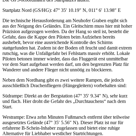
Startplatz Nord (GS/HG): 47° 35′ 10.19″ N, 011° 6′ 13.98″ E
Die technische Herausforderung am Neuhofer Graben ergibt sich
aus der Neigung des Geländes. Ein Gleitschirm muss hier mit hoher
Präzision aufgezogen werden. Da der Hang so steil ist, besteht die
Gefahr, dass die Kappe den Piloten beim Aufziehen bereits
aushebelt, bevor eine ausreichende Kontrolle des Schirms
stattgefunden hat. Zudem ist der Boden oft feucht und damit extrem
rutschig, was die Unfallgefahr bei Fehlstarts massiv erhöht. Lokale
Piloten betonen immer wieder, dass das Fluggerät erst unmittelbar
vor dem Start aufgebaut werden darf, um den begrenzten Platz für
Wanderer und andere Flieger nicht unnötig zu blockieren.
Neben dem Nordhang gibt es zwei weitere Rampen, die jedoch
ausschließlich Drachenfliegern (Hängegleitern) vorbehalten sind:
Südrampe: Direkt an der Bergstation (47° 35′ 9.34″ N), sehr kurz
und flach. Hier droht die Gefahr des „Durchtauchens“ nach dem
Start.
Westrampe: Etwa zehn Minuten Fußmarsch entfernt über teilweise
ausgesetztes Gelände (47° 35′ 5.56″ N). Dieser Platz ist nur für
erfahrene B-Schein-Inhaber zugelassen und bietet eine ruhige
Alternative für Liebhaber westlicher Startrichtungen.