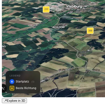
📍
Explore in 3D