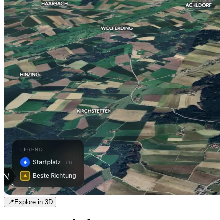
📍
Explore in 3D