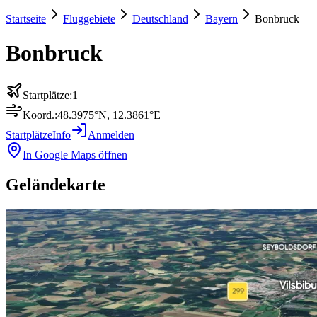
Startseite
Fluggebiete
Deutschland
Bayern
Bonbruck
Bonbruck
Startplätze:
1
Koord.:
48.3975
°N,
12.3861
°E
Startplätze
Info
Anmelden
In Google Maps öffnen
Geländekarte