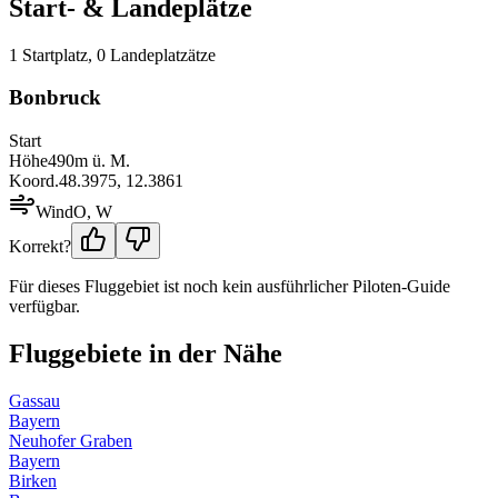
Start- & Landeplätze
1
Startplatz
,
0
Landeplatz
ätze
Bonbruck
Start
Höhe
490
m ü. M.
Koord.
48.3975
,
12.3861
Wind
O, W
Korrekt?
Für dieses Fluggebiet ist noch kein ausführlicher Piloten-Guide
verfügbar.
Fluggebiete in der Nähe
Gassau
Bayern
Neuhofer Graben
Bayern
Birken