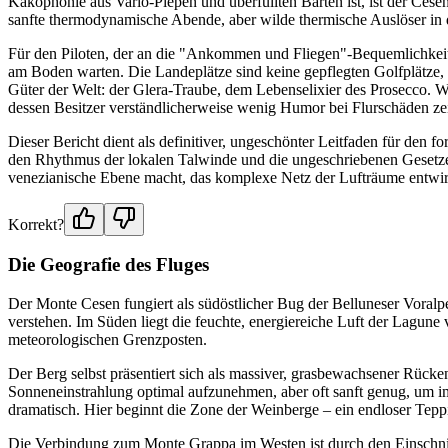
Kakophonie aus Vario-Piepen und überfüllten Bärten ist, ist der Cesen
sanfte thermodynamische Abende, aber wilde thermische Auslöser in 
Für den Piloten, der an die "Ankommen und Fliegen"-Bequemlichkeit
am Boden warten. Die Landeplätze sind keine gepflegten Golfplätze, d
Güter der Welt: der Glera-Traube, dem Lebenselixier des Prosecco. We
dessen Besitzer verständlicherweise wenig Humor bei Flurschäden ze
Dieser Bericht dient als definitiver, ungeschönter Leitfaden für den f
den Rhythmus der lokalen Talwinde und die ungeschriebenen Gesetze 
venezianische Ebene macht, das komplexe Netz der Lufträume entwirren
Korrekt?
Die Geografie des Fluges
Der Monte Cesen fungiert als südöstlicher Bug der Belluneser Voralpe
verstehen. Im Süden liegt die feuchte, energiereiche Luft der Lagu
meteorologischen Grenzposten.
Der Berg selbst präsentiert sich als massiver, grasbewachsener Rücken
Sonneneinstrahlung optimal aufzunehmen, aber oft sanft genug, um im
dramatisch. Hier beginnt die Zone der Weinberge – ein endloser Teppi
Die Verbindung zum Monte Grappa im Westen ist durch den Einschnitt 