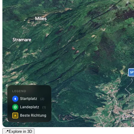
📍
Explore in 3D