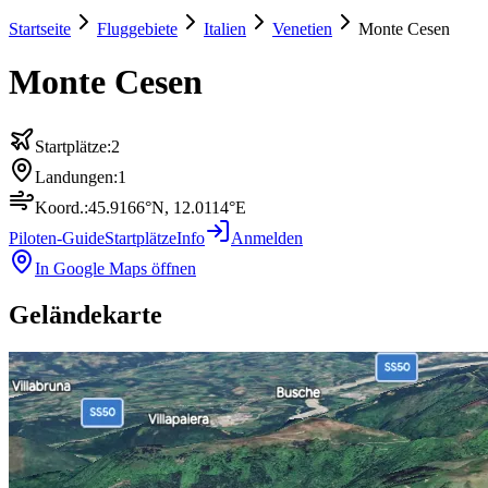
Startseite
Fluggebiete
Italien
Venetien
Monte Cesen
Monte Cesen
Startplätze:
2
Landungen:
1
Koord.:
45.9166
°N,
12.0114
°E
Piloten-Guide
Startplätze
Info
Anmelden
In Google Maps öffnen
Geländekarte