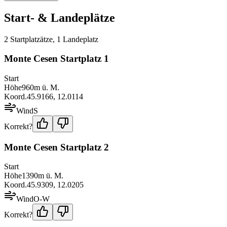
Start- & Landeplätze
2
Startplatz
ätze
,
1
Landeplatz
Monte Cesen Startplatz 1
Start
Höhe
960
m ü. M.
Koord.
45.9166
,
12.0114
Wind
S
Korrekt?
Monte Cesen Startplatz 2
Start
Höhe
1390
m ü. M.
Koord.
45.9309
,
12.0205
Wind
O-W
Korrekt?