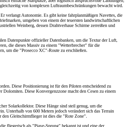
hnisch einfache Startplätze, aber logistisch anspruchsvolle Landungen;
as gleichzeitig von komplexen Luftraumbeschränkungen bewacht wird.
r verlangt Autonomie. Es gibt keine fahrplanmäßigen Navettes, die
 Briefmarken, umgeben von einem der teuersten landwirtschaftlichen
dustriellen Weinberg, dessen Drahtverhaue Schirme zerreißen und
erilen Datenpunkte offizieller Datenbanken, um die Textur der Luft,
en, die dieses Massiv zu einem "Wetterbrecher" für die
fern, um die "Prosecco XC"-Route zu erschließen.
den. Diese Positionierung ist für den Piloten entscheidend zu
e der Dolomiten. Diese Konvergenzzone macht den Cesen zu einem
scher Solarkollektor. Diese Hänge sind steil genug, um die
in. Unterhalb von 600 Metern jedoch verändert sich das Terrain
 den Gleitschirmflieger ist dies die "Rote Zone".
e fliegerisch als "Piave-Sprung" bekannt ist und eine der