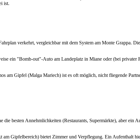
 ist.
 Fahrplan verkehrt, vergleichbar mit dem System am Monte Grappa. Dies
erweise ein "Bomb-out"-Auto am Landeplatz in Miane oder (bei private
mos am Gipfel (Malga Mariech) ist es oft möglich, nicht fliegende Par
ne die besten Annehmlichkeiten (Restaurants, Supermärkte), aber ein Au
kt am Gipfelbereich) bietet Zimmer und Verpflegung. Ein Aufenthalt h