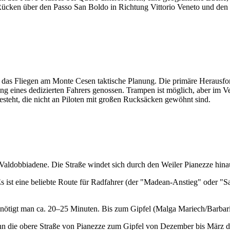
er Rücken über den Passo San Boldo in Richtung Vittorio Veneto und de
as Fliegen am Monte Cesen taktische Planung. Die primäre Herausford
g eines dedizierten Fahrers genossen. Trampen ist möglich, aber im 
besteht, die nicht an Piloten mit großen Rucksäcken gewöhnt sind.
t Valdobbiadene. Die Straße windet sich durch den Weiler Pianezze hin
 Es ist eine beliebte Route für Radfahrer (der "Madean-Anstieg" oder "
nötigt man ca. 20–25 Minuten. Bis zum Gipfel (Malga Mariech/Barbari
nn die obere Straße von Pianezze zum Gipfel von Dezember bis März du