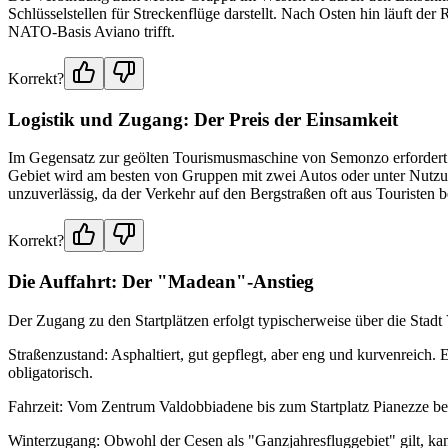
Schlüsselstellen für Streckenflüge darstellt. Nach Osten hin läuft d
NATO-Basis Aviano trifft.
Korrekt?
Logistik und Zugang: Der Preis der Einsamkeit
Im Gegensatz zur geölten Tourismusmaschine von Semonzo erfordert d
Gebiet wird am besten von Gruppen mit zwei Autos oder unter Nutzun
unzuverlässig, da der Verkehr auf den Bergstraßen oft aus Touristen 
Korrekt?
Die Auffahrt: Der "Madean"-Anstieg
Der Zugang zu den Startplätzen erfolgt typischerweise über die Stad
Straßenzustand: Asphaltiert, gut gepflegt, aber eng und kurvenreich.
obligatorisch.
Fahrzeit: Vom Zentrum Valdobbiadene bis zum Startplatz Pianezze be
Winterzugang: Obwohl der Cesen als "Ganzjahresfluggebiet" gilt, ka