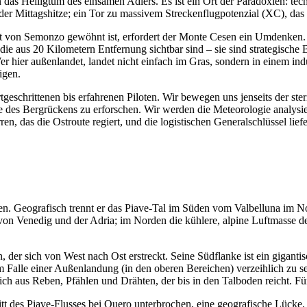
 das Heiligtum des einsamen Adlers. Es ist ein Ort der Paradoxien: tec
der Mittagshitze; ein Tor zu massivem Streckenflugpotenzial (XC), d
 von Semonzo gewöhnt ist, erfordert der Monte Cesen ein Umdenken. E
ie aus 20 Kilometern Entfernung sichtbar sind – sie sind strategische
r hier außenlandet, landet nicht einfach im Gras, sondern in einem in
igen.
ortgeschrittenen bis erfahrenen Piloten. Wir bewegen uns jenseits der st
des Bergrückens zu erforschen. Wir werden die Meteorologie analysier
, das die Ostroute regiert, und die logistischen Generalschlüssel lie
n. Geografisch trennt er das Piave-Tal im Süden vom Valbelluna im Nor
ne von Venedig und der Adria; im Norden die kühlere, alpine Luftmass
, der sich von West nach Ost erstreckt. Seine Südflanke ist ein giganti
 Falle einer Außenlandung (in den oberen Bereichen) verzeihlich zu se
ch aus Reben, Pfählen und Drähten, der bis in den Talboden reicht. Für
des Piave-Flusses bei Quero unterbrochen, eine geografische Lücke, di