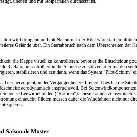
stigt, uneben und mit Stolperfallen durchsetzt ist.
tion wird dringend und mit Nachdruck der Rückwärtsstart empfohlen. D
steileres Gelände über. Ein Startabbruch nach dem Überschreiten der Ka
chkeit, die Kappe visuell zu kontrollieren, bevor er die Entscheidung zu
 Pilot Gefahr, unkontrolliert in die Schneise zu stürzen oder mit den s
rigieren, stabilisieren und erst dann, wenn das System "Pilot-Schirm" 
Trier hervorgeht, in der Vergangenheit verbreitert. Dies hat die Situ
 Waldschneise aerodynamisch anspruchsvoll. Bei Seitenwindkomponenten
der Schneise Leewirbel bilden ("Rotoren"). Diese können zu asymmetr
nströmung eintaucht. Piloten müssen daher die Windfahnen nicht nur d
ntizipieren.
d Saisonale Muster