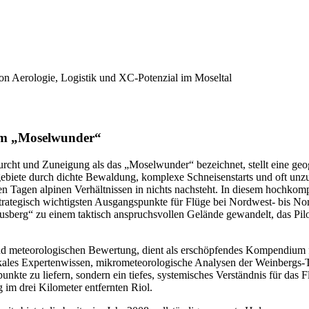
n Aerologie, Logistik und XC-Potenzial im Moseltal
tem „Moselwunder“
furcht und Zuneigung als das „Moselwunder“ bezeichnet, stellt eine ge
gebiete durch dichte Bewaldung, komplexe Schneisenstarts und oft unz
ven Tagen alpinen Verhältnissen in nichts nachsteht. In diesem hochko
 strategisch wichtigsten Ausgangspunkte für Flüge bei Nordwest- bis Nor
Hausberg“ zu einem taktisch anspruchsvollen Gelände gewandelt, das P
und meteorologischen Bewertung, dient als erschöpfendes Kompendium fü
kales Expertenwissen, mikrometeorologische Analysen der Weinbergs-Th
npunkte zu liefern, sondern ein tiefes, systemisches Verständnis für das
 im drei Kilometer entfernten Riol.