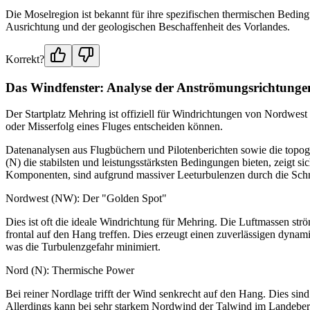
Die Moselregion ist bekannt für ihre spezifischen thermischen Beding
Ausrichtung und der geologischen Beschaffenheit des Vorlandes.
Korrekt?
Das Windfenster: Analyse der Anströmungsrichtunge
Der Startplatz Mehring ist offiziell für Windrichtungen von Nordwes
oder Misserfolg eines Fluges entscheiden können.
Datenanalysen aus Flugbüchern und Pilotenberichten sowie die topo
(N) die stabilsten und leistungsstärksten Bedingungen bieten, zeigt s
Komponenten, sind aufgrund massiver Leeturbulenzen durch die Schneis
Nordwest (NW): Der "Golden Spot"
Dies ist oft die ideale Windrichtung für Mehring. Die Luftmassen strö
frontal auf den Hang treffen. Dies erzeugt einen zuverlässigen dynam
was die Turbulenzgefahr minimiert.
Nord (N): Thermische Power
Bei reiner Nordlage trifft der Wind senkrecht auf den Hang. Dies sind
Allerdings kann bei sehr starkem Nordwind der Talwind im Landebere