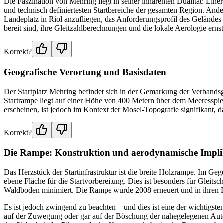
Die Faszination von Mehring liegt in seiner inhärenten Dualität: Eine
und technisch definiertesten Startbereiche der gesamten Region. And
Landeplatz in Riol anzufliegen, das Anforderungsprofil des Geländes 
bereit sind, ihre Gleitzahlberechnungen und die lokale Aerologie ern
Korrekt?
Geografische Verortung und Basisdaten
Der Startplatz Mehring befindet sich in der Gemarkung der Verband
Startrampe liegt auf einer Höhe von 400 Metern über dem Meeresspie
erscheinen, ist jedoch im Kontext der Mosel-Topografie signifikant, 
Korrekt?
Die Rampe: Konstruktion und aerodynamische Impli
Das Herzstück der Startinfrastruktur ist die breite Holzrampe. Im Gege
ebene Fläche für die Startvorbereitung. Dies ist besonders für Gleit
Waldboden minimiert. Die Rampe wurde 2008 erneuert und in ihren Di
Es ist jedoch zwingend zu beachten – und dies ist eine der wichtigst
auf der Zuwegung oder gar auf der Böschung der nahegelegenen Autob