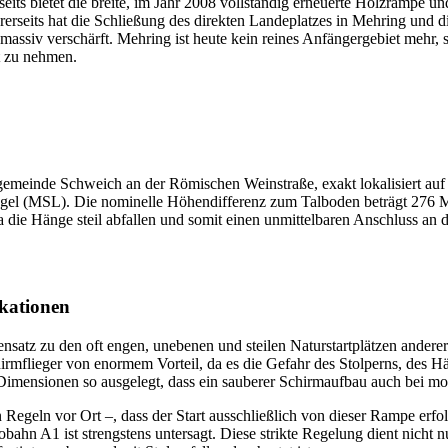
rseits bietet die breite, im Jahr 2008 vollständig erneuerte Holzrampe u
ererseits hat die Schließung des direkten Landeplatzes in Mehring und
massiv verschärft. Mehring ist heute kein reines Anfängergebiet mehr, 
st zu nehmen.
sgemeinde Schweich an der Römischen Weinstraße, exakt lokalisiert a
gel (MSL). Die nominelle Höhendifferenz zum Talboden beträgt 276 Me
da die Hänge steil abfallen und somit einen unmittelbaren Anschluss an 
kationen
nsatz zu den oft engen, unebenen und steilen Naturstartplätzen anderer 
schirmflieger von enormem Vorteil, da es die Gefahr des Stolperns, de
mensionen so ausgelegt, dass ein sauberer Schirmaufbau auch bei mod
en Regeln vor Ort –, dass der Start ausschließlich von dieser Rampe e
ahn A1 ist strengstens untersagt. Diese strikte Regelung dient nicht