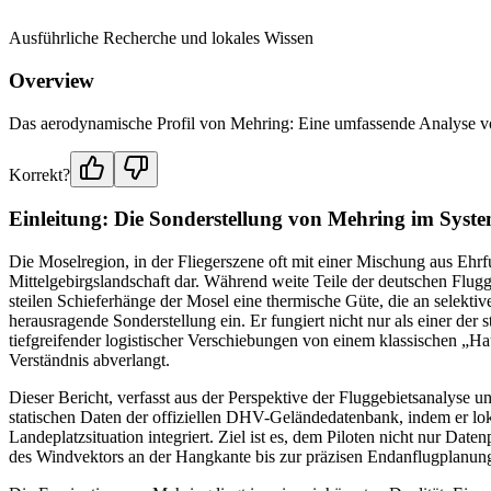
Ausführliche Recherche und lokales Wissen
Overview
Das aerodynamische Profil von Mehring: Eine umfassende Analyse vo
Korrekt?
Einleitung: Die Sonderstellung von Mehring im Sys
Die Moselregion, in der Fliegerszene oft mit einer Mischung aus Ehr
Mittelgebirgslandschaft dar. Während weite Teile der deutschen Flug
steilen Schieferhänge der Mosel eine thermische Güte, die an selekti
herausragende Sonderstellung ein. Er fungiert nicht nur als einer der
tiefgreifender logistischer Verschiebungen von einem klassischen „
Verständnis abverlangt.
Dieser Bericht, verfasst aus der Perspektive der Fluggebietsanalyse 
statischen Daten der offiziellen DHV-Geländedatenbank, indem er lo
Landeplatzsituation integriert. Ziel ist es, dem Piloten nicht nur Date
des Windvektors an der Hangkante bis zur präzisen Endanflugplanung