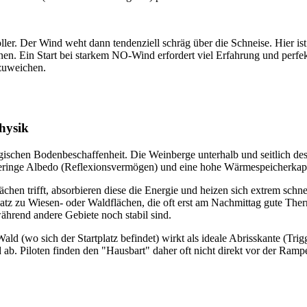
er. Der Wind weht dann tendenziell schräg über die Schneise. Hier is
en. Ein Start bei starkem NO-Wind erfordert viel Erfahrung und perfekt
szuweichen.
hysik
gischen Bodenbeschaffenheit. Die Weinberge unterhalb und seitlich des
 geringe Albedo (Reflexionsvermögen) und eine hohe Wärmespeicherkap
hen trifft, absorbieren diese die Energie und heizen sich extrem schne
z zu Wiesen- oder Waldflächen, die oft erst am Nachmittag gute Therm
ährend andere Gebiete noch stabil sind.
 (wo sich der Startplatz befindet) wirkt als ideale Abrisskante (Tri
b. Piloten finden den "Hausbart" daher oft nicht direkt vor der Ramp