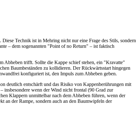
iese Technik ist in Mehring nicht nur eine Frage des Stils, sondern
nte – dem sogenannten "Point of no Return" – ist faktisch
m Abheben trifft. Sollte die Kappe schief stehen, ein "Kravatte"
eitlichen Baumbeständen zu kollidieren. Der Rückwärtsstart hingegen
einwandfrei konfiguriert ist, den Impuls zum Abheben geben.
ation deutlich entschärft und das Risiko von Kappenberührungen mit
 – insbesondere wenn der Wind nicht frontal (90 Grad zur
ischen Klappern unmittelbar nach dem Abheben führen, wenn der
irekt an der Rampe, sondern auch an den Baumwipfeln der