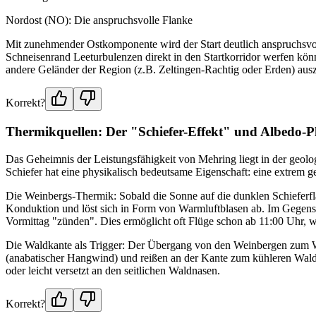
Nordost (NO): Die anspruchsvolle Flanke
Mit zunehmender Ostkomponente wird der Start deutlich anspruchsvoll
Schneisenrand Leeturbulenzen direkt in den Startkorridor werfen könn
andere Geländer der Region (z.B. Zeltingen-Rachtig oder Erden) au
Korrekt?
Thermikquellen: Der "Schiefer-Effekt" und Albedo-P
Das Geheimnis der Leistungsfähigkeit von Mehring liegt in der geolo
Schiefer hat eine physikalisch bedeutsame Eigenschaft: eine extrem
Die Weinbergs-Thermik: Sobald die Sonne auf die dunklen Schieferfläc
Konduktion und löst sich in Form von Warmluftblasen ab. Im Gegensat
Vormittag "zünden". Dies ermöglicht oft Flüge schon ab 11:00 Uhr, w
Die Waldkante als Trigger: Der Übergang von den Weinbergen zum Wald
(anabatischer Hangwind) und reißen an der Kante zum kühleren Wald a
oder leicht versetzt an den seitlichen Waldnasen.
Korrekt?