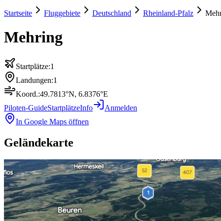
Startseite
Fluggebiete
Deutschland
Rheinland-Pfalz
Mehr
Mehring
Startplätze:
1
Landungen:
1
Koord.:
49.7813
°N,
6.8376
°E
Piloten-Guide
Startplätze
Info
Anmelden
In Google Maps öffnen
Geländekarte