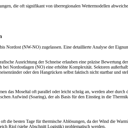
ungen, die oft signifikant von überregionalen Wettermodellen abweichen
n
t bis Nordost (NW-NO) zugelassen. Eine detaillierte Analyse der Eignun
grafische Ausrichtung der Schneise erlauben eine präzise Bewertung 
ich bei Nordostlagen (NO) eine erhöhte Komplexität. Sektoren außerhalb
enränder oder den Hangrücken selbst faktisch nicht startbar und stelle
men das Moseltal oft parallel oder leicht schräg an, werden aber durch d
ischen Aufwind (Soaring), der als Basis für den Einstieg in die Thermi
 oft die besten Tage für thermische Ablösungen, da der Wind die Warmlu
ich Riol (siehe Abschnitt Logistik) problematisch werden.