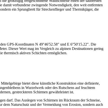
nd die großzügig freigeschnittene Waldschneise einen der saubersten
 die damit verbundene zwingende Notwendigkeit, den weit entfernten
sondern ein Sprungbrett für Streckenflieger und Thermikjäger, die
uf den GPS-Koordinaten N 49°46'52.58" und E 6°50'15.22". Die
ter. Dieser Wert mag im Vergleich zu alpinen Destinationen gering
die thermisch aktiven Schichten ermöglichen.
Mittelgebirge bietet diese künstliche Konstruktion eine definierte,
s Hängenbleibens in Wurzelwerk oder des Rutschens auf feuchtem
ernen, gestreckteren Schirmen gewährleistet ist.
rfolgen darf. Das Auslegen von Schirmen im Rückraum der Schneise,
 nur dem Naturschutz und der Vermeidung von Erosion, sondern auch