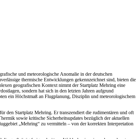
ografische und meteorologische Anomalie in der deutschen
uverlässige thermische Entwicklungen gekennzeichnet sind, bieten die
mplexen geografischen Kontext nimmt der Startplatz Mehring eine
dostlagen, sondern hat sich in den letzten Jahren aufgrund
iloten ein Höchstmaß an Flugplanung, Disziplin und meteorologischem
r den Startplatz Mehring. Er transzendiert die rudimentären und oft
ermik sowie kritische Sicherheitsupdates bezüglich der aktuellen
 Fluggebiet „Mehring“ zu vermitteln – von der korrekten Interpretation