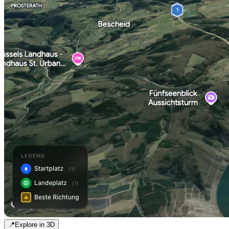
📍
Explore in 3D