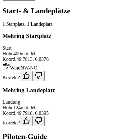
Start- & Landeplätze
1
Startplatz
,
1
Landeplatz
Mehring Startplatz
Start
Höhe
400
m ü. M.
Koord.
49.7813
,
6.8376
Wind
NW-NO
Korrekt?
Mehring Landeplatz
Landung
Höhe
124
m ü. M.
Koord.
49.7918
,
6.8395
Korrekt?
Piloten-Guide