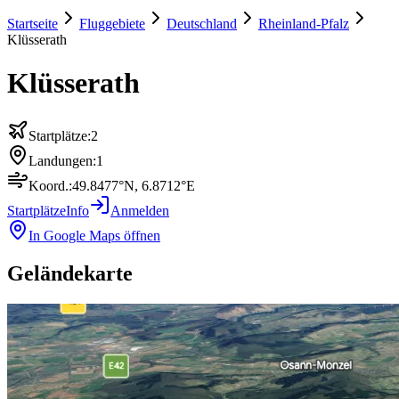
Startseite
Fluggebiete
Deutschland
Rheinland-Pfalz
Klüsserath
Klüsserath
Startplätze:
2
Landungen:
1
Koord.:
49.8477
°N,
6.8712
°E
Startplätze
Info
Anmelden
In Google Maps öffnen
Geländekarte