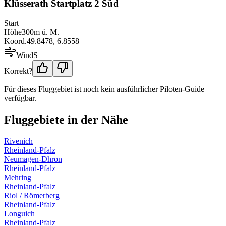
Klüsserath Startplatz 2 Süd
Start
Höhe
300
m ü. M.
Koord.
49.8478
,
6.8558
Wind
S
Korrekt?
Für dieses Fluggebiet ist noch kein ausführlicher Piloten-Guide
verfügbar.
Fluggebiete in der Nähe
Rivenich
Rheinland-Pfalz
Neumagen-Dhron
Rheinland-Pfalz
Mehring
Rheinland-Pfalz
Riol / Römerberg
Rheinland-Pfalz
Longuich
Rheinland-Pfalz