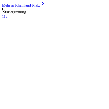
Mehr in
Rheinland-Pfalz
Bergrettung
112