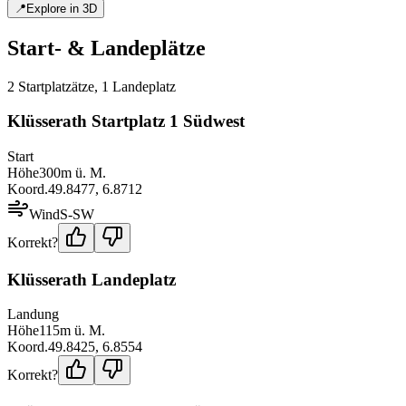
📍
Explore in 3D
Start- & Landeplätze
2
Startplatz
ätze
,
1
Landeplatz
Klüsserath Startplatz 1 Südwest
Start
Höhe
300
m ü. M.
Koord.
49.8477
,
6.8712
Wind
S-SW
Korrekt?
Klüsserath Landeplatz
Landung
Höhe
115
m ü. M.
Koord.
49.8425
,
6.8554
Korrekt?