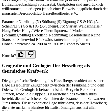
Luftraumbeobachtung voraussetzt. Gastpiloten sind ausdrücklich
willkommen, unterliegen jedoch einer Einweisungspflicht durch den
ansässigen Aerosportclub Hesselbergflieger e.V..
Parameter Nordhang (N) Südhang (S) Eignung GS & HG (A-
Schein/LFS) GS & HG (A-Schein/LFS) Startart Waldschneise /
Hang Freier Hang / Wiese Thermikpotenzial Moderat
(Vormittag/Mittag) Exzellent (Nachmittag) Besonderheit Keine
Starts bei Seitenwind Rückwärtsstarttechnik empfohlen
Höhenunterschied ca. 200 m ca. 200 m Export to Sheets
Korrekt?
Geografie und Geologie: Der Hesselberg als
thermisches Kraftwerk
Die geografische Bedeutung des Hesselbergs resultiert aus seiner
Lage als isolierter Zeugenberg zwischen der Frankenalb und dem
Odenwald. Geologisch betrachtet ist der Berg ein Relikt der
Jurazeit, wobei die Kuppe aus Kalksteinen des Weißen Juras
besteht, die auf weicheren Schichten des Braunen und Schwarzen
Juras ruhen. Diese exponierte Lage führt dazu, dass der Hesselberg
die erste markante Barriere für Luftströmungen aus fast allen