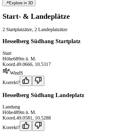
📍
Explore in 3D
Start- & Landeplätze
2
Startplatz
ätze
,
2
Landeplatz
ätze
Hesselberg Südhang Startplatz
Start
Höhe
689
m ü. M.
Koord.
49.0666
,
10.5317
Wind
S
Korrekt?
Hesselberg Südhang Landeplatz
Landung
Höhe
489
m ü. M.
Koord.
49.0581
,
10.5288
Korrekt?