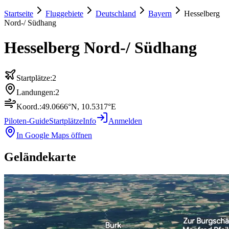
Startseite
Fluggebiete
Deutschland
Bayern
Hesselberg
Nord-/ Südhang
Hesselberg Nord-/ Südhang
Startplätze:
2
Landungen:
2
Koord.:
49.0666
°N,
10.5317
°E
Piloten-Guide
Startplätze
Info
Anmelden
In Google Maps öffnen
Geländekarte