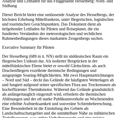
Analyse und Leitfaden für das Fluggelände Hesselberg: Nord- und
Südhang
Dieser Bericht bietet eine umfassende Analyse des Hesselbergs, der
höchsten Erhebung Mittelfrankens, unter fliegerischen, logistischen
und touristischen Gesichtspunkten. Das Dokument dient als
tiefgehender Leitfaden für Piloten und Reiseplaner, die ein
fundiertes Verständnis der meteorologischen und rechtlichen
Rahmenbedingungen dieses markanten Zeugenbergs suchen.
Executive Summary für Piloten
Der Hesselberg (689 m ü. NN) stellt im süddeutschen Raum ein
fliegerisches Unikum dar. Als isolierter Bergrücken in der
mittelfränkischen Ebene bietet er sowohl Gleitschirm- als auch
Drachenfliegern exzellente thermische Bedingungen und
ausgeprägte Soaring-Möglichkeiten. Mit zwei Hauptstartrichtungen
– Nord und Süd – deckt das Gelände die häufigsten Wetterlagen ab
und fungiert aufgrund seiner spezifischen Flora aus Trockenrasen als
hocheffizienter Thermikmotor. Während das Gelände grundsätzlich
als anfängertauglich eingestuft wird, erfordern die thermischen
Ablösungen und der oft starke Publikumsverkehr an Wochenenden
eine erhöhte Aufmerksamkeit und souveräne Schirmbeherrschung.
Eine Besonderheit ist die Einstufung des Gebiets als
Landschaftsschutzgebiet und die unmittelbare Nähe zu militärischen
Tiefstflugzonen, was strikte Verhaltensregeln und eine präzise