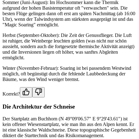
Sommer (Juni-August): Im Hochsommer kann die Thermik
aufgrund der hohen Basistemperatur oft "verwaschen" sein. Die
besten Flüge gelingen dann oft erst am späten Nachmittag (ab 16:00
Uhr), wenn der Talwindsystem am stärksten ausgeprägt ist und das
"Magic Soaring" ermöglicht.
Herbst (September-Oktober): Die Zeit der Genussflieger. Die Luft
ist ruhiger, die Weinberge leuchten golden (was nicht nur schön
aussieht, sondern auch die fortgesetzte thermische Aktivität anzeigt)
und die Inversionen liegen oft höher, was sanftes Abgleiten
ermöglicht.
Winter (November-Februar): Soaring ist bei passendem Westwind
möglich, oft begünstigt durch die fehlende Laubbedeckung der
Bäume, was den Wind weniger bremst.
Korrekt?
Die Architektur der Schneise
Der Startplatz am Buchhorn (N 49°09'06.57″ E 9°29'43.61″) ist
kein offener Wiesenstartplatz, wie man ihn aus den Alpen kennt. Er
ist eine klassische Waldschneise. Diese topographische Gegebenheit
diktiert die Starttechnik und das Risikomanagement.