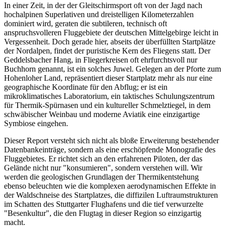
In einer Zeit, in der der Gleitschirmsport oft von der Jagd nach
hochalpinen Superlativen und dreistelligen Kilometerzahlen
dominiert wird, geraten die subtileren, technisch oft
anspruchsvolleren Fluggebiete der deutschen Mittelgebirge leicht in
Vergessenheit. Doch gerade hier, abseits der überfüllten Startplätze
der Nordalpen, findet der puristische Kern des Fliegens statt. Der
Geddelsbacher Hang, in Fliegerkreisen oft ehrfurchtsvoll nur
Buchhorn genannt, ist ein solches Juwel. Gelegen an der Pforte zum
Hohenloher Land, repräsentiert dieser Startplatz mehr als nur eine
geographische Koordinate für den Abflug; er ist ein
mikroklimatisches Laboratorium, ein taktisches Schulungszentrum
für Thermik-Spürnasen und ein kultureller Schmelztiegel, in dem
schwäbischer Weinbau und moderne Aviatik eine einzigartige
Symbiose eingehen.
Dieser Report versteht sich nicht als bloße Erweiterung bestehender
Datenbankeinträge, sondern als eine erschöpfende Monografie des
Fluggebietes. Er richtet sich an den erfahrenen Piloten, der das
Gelände nicht nur "konsumieren", sondern verstehen will. Wir
werden die geologischen Grundlagen der Thermikentstehung
ebenso beleuchten wie die komplexen aerodynamischen Effekte in
der Waldschneise des Startplatzes, die diffizilen Luftraumstrukturen
im Schatten des Stuttgarter Flughafens und die tief verwurzelte
"Besenkultur", die den Flugtag in dieser Region so einzigartig
macht.