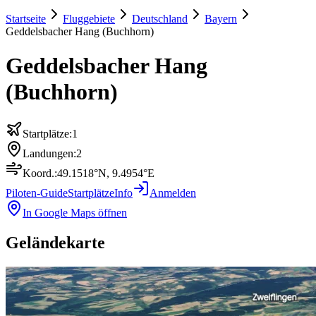
Startseite
Fluggebiete
Deutschland
Bayern
Geddelsbacher Hang (Buchhorn)
Geddelsbacher Hang
(Buchhorn)
Startplätze:
1
Landungen:
2
Koord.:
49.1518
°N,
9.4954
°E
Piloten-Guide
Startplätze
Info
Anmelden
In Google Maps öffnen
Geländekarte