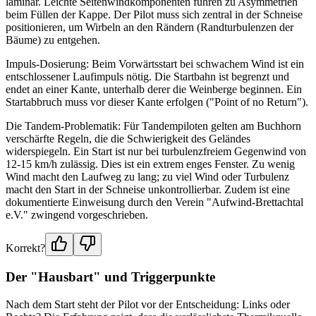
laminar. Leichte Seitenwindkomponenten führen zu Asymmetrien
beim Füllen der Kappe. Der Pilot muss sich zentral in der Schneise
positionieren, um Wirbeln an den Rändern (Randturbulenzen der
Bäume) zu entgehen.
Impuls-Dosierung: Beim Vorwärtsstart bei schwachem Wind ist ein
entschlossener Laufimpuls nötig. Die Startbahn ist begrenzt und
endet an einer Kante, unterhalb derer die Weinberge beginnen. Ein
Startabbruch muss vor dieser Kante erfolgen ("Point of no Return").
Die Tandem-Problematik: Für Tandempiloten gelten am Buchhorn
verschärfte Regeln, die die Schwierigkeit des Geländes
widerspiegeln. Ein Start ist nur bei turbulenzfreiem Gegenwind von
12-15 km/h zulässig. Dies ist ein extrem enges Fenster. Zu wenig
Wind macht den Laufweg zu lang; zu viel Wind oder Turbulenz
macht den Start in der Schneise unkontrollierbar. Zudem ist eine
dokumentierte Einweisung durch den Verein "Aufwind-Brettachtal
e.V." zwingend vorgeschrieben.
Korrekt?
Der "Hausbart" und Triggerpunkte
Nach dem Start steht der Pilot vor der Entscheidung: Links oder