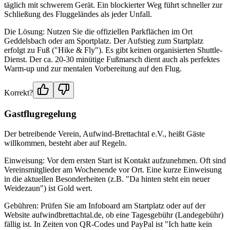
täglich mit schwerem Gerät. Ein blockierter Weg führt schneller zur
Schließung des Fluggeländes als jeder Unfall.
Die Lösung: Nutzen Sie die offiziellen Parkflächen im Ort
Geddelsbach oder am Sportplatz. Der Aufstieg zum Startplatz
erfolgt zu Fuß ("Hike & Fly"). Es gibt keinen organisierten Shuttle-
Dienst. Der ca. 20-30 minütige Fußmarsch dient auch als perfektes
Warm-up und zur mentalen Vorbereitung auf den Flug.
Korrekt?
Gastflugregelung
Der betreibende Verein, Aufwind-Brettachtal e.V., heißt Gäste
willkommen, besteht aber auf Regeln.
Einweisung: Vor dem ersten Start ist Kontakt aufzunehmen. Oft sind
Vereinsmitglieder am Wochenende vor Ort. Eine kurze Einweisung
in die aktuellen Besonderheiten (z.B. "Da hinten steht ein neuer
Weidezaun") ist Gold wert.
Gebühren: Prüfen Sie am Infoboard am Startplatz oder auf der
Website aufwindbrettachtal.de, ob eine Tagesgebühr (Landegebühr)
fällig ist. In Zeiten von QR-Codes und PayPal ist "Ich hatte kein