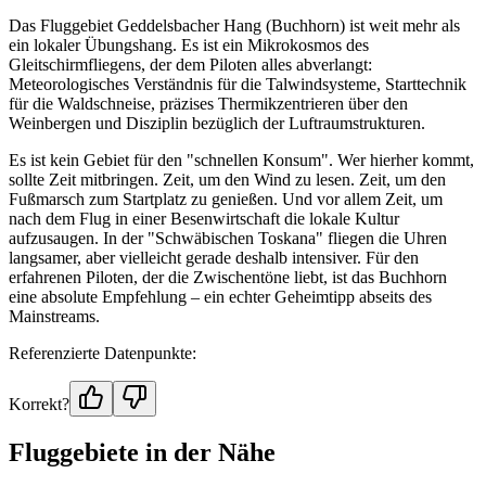
Das Fluggebiet Geddelsbacher Hang (Buchhorn) ist weit mehr als
ein lokaler Übungshang. Es ist ein Mikrokosmos des
Gleitschirmfliegens, der dem Piloten alles abverlangt:
Meteorologisches Verständnis für die Talwindsysteme, Starttechnik
für die Waldschneise, präzises Thermikzentrieren über den
Weinbergen und Disziplin bezüglich der Luftraumstrukturen.
Es ist kein Gebiet für den "schnellen Konsum". Wer hierher kommt,
sollte Zeit mitbringen. Zeit, um den Wind zu lesen. Zeit, um den
Fußmarsch zum Startplatz zu genießen. Und vor allem Zeit, um
nach dem Flug in einer Besenwirtschaft die lokale Kultur
aufzusaugen. In der "Schwäbischen Toskana" fliegen die Uhren
langsamer, aber vielleicht gerade deshalb intensiver. Für den
erfahrenen Piloten, der die Zwischentöne liebt, ist das Buchhorn
eine absolute Empfehlung – ein echter Geheimtipp abseits des
Mainstreams.
Referenzierte Datenpunkte:
Korrekt?
Fluggebiete in der Nähe