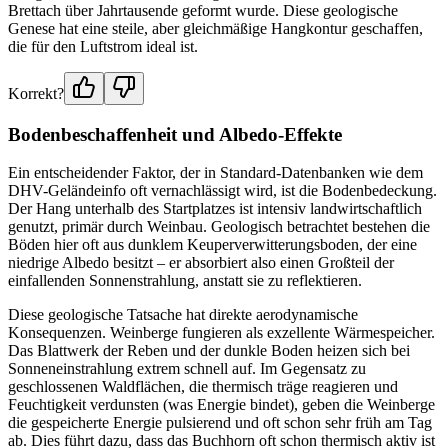
Brettach über Jahrtausende geformt wurde. Diese geologische
Genese hat eine steile, aber gleichmäßige Hangkontur geschaffen,
die für den Luftstrom ideal ist.
Korrekt?
Bodenbeschaffenheit und Albedo-Effekte
Ein entscheidender Faktor, der in Standard-Datenbanken wie dem
DHV-Geländeinfo oft vernachlässigt wird, ist die Bodenbedeckung.
Der Hang unterhalb des Startplatzes ist intensiv landwirtschaftlich
genutzt, primär durch Weinbau. Geologisch betrachtet bestehen die
Böden hier oft aus dunklem Keuperverwitterungsboden, der eine
niedrige Albedo besitzt – er absorbiert also einen Großteil der
einfallenden Sonnenstrahlung, anstatt sie zu reflektieren.
Diese geologische Tatsache hat direkte aerodynamische
Konsequenzen. Weinberge fungieren als exzellente Wärmespeicher.
Das Blattwerk der Reben und der dunkle Boden heizen sich bei
Sonneneinstrahlung extrem schnell auf. Im Gegensatz zu
geschlossenen Waldflächen, die thermisch träge reagieren und
Feuchtigkeit verdunsten (was Energie bindet), geben die Weinberge
die gespeicherte Energie pulsierend und oft schon sehr früh am Tag
ab. Dies führt dazu, dass das Buchhorn oft schon thermisch aktiv ist