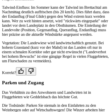
Talwind-Einfluss: Im Sommer kann der Talwind im Brettachtal am
Nachmittag deutlich auffrischen (bis 20 km/h). Dies führt dazu, dass
der Endanflug (Final Glide) gegen den Wind extrem kurz werden
kann. Wer zu weit hinten ansetzt, wird "rückwärts eingeparkt" oder
landet vor dem Landeplatz in den Obstbäumen. Die Einteilung der
Landevolte (Position, Gegenanflug, Queranflug, Endanflug) muss
hier präzise an die aktuelle Windstärke angepasst werden.
Vegetation: Die Landewiese wird landwirtschaftlich genutzt. Bei
hohem Grasstand (kurz vor der Mahd) ist das Landen oft nur in
einem schmalen Korridor oder gar nicht erwünscht ("Landeverbot
bei hohem Bewuchs" ist eine gängige Regel in vielen Fluggebieten,
um Flurschaden zu vermeiden).
Korrekt?
Parken und Zugang
Das Verhältnis zu den Anwohnern und Landwirten ist in
Fluggebieten wie Geddelsbach das höchste Gut.
Die Todsünde: Parken Sie niemals in den Einfahrten zu den
Weinbergen oder auf Wirtschaftswegen! Die Winzer arbeiten hier