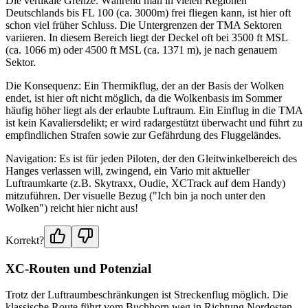
Die vertikale Grenze: Während man in vielen Regionen
Deutschlands bis FL 100 (ca. 3000m) frei fliegen kann, ist hier oft
schon viel früher Schluss. Die Untergrenzen der TMA Sektoren
variieren. In diesem Bereich liegt der Deckel oft bei 3500 ft MSL
(ca. 1066 m) oder 4500 ft MSL (ca. 1371 m), je nach genauem
Sektor.
Die Konsequenz: Ein Thermikflug, der an der Basis der Wolken
endet, ist hier oft nicht möglich, da die Wolkenbasis im Sommer
häufig höher liegt als der erlaubte Luftraum. Ein Einflug in die TMA
ist kein Kavaliersdelikt; er wird radargestützt überwacht und führt zu
empfindlichen Strafen sowie zur Gefährdung des Fluggeländes.
Navigation: Es ist für jeden Piloten, der den Gleitwinkelbereich des
Hanges verlassen will, zwingend, ein Vario mit aktueller
Luftraumkarte (z.B. Skytraxx, Oudie, XCTrack auf dem Handy)
mitzuführen. Der visuelle Bezug ("Ich bin ja noch unter den
Wolken") reicht hier nicht aus!
Korrekt?
XC-Routen und Potenzial
Trotz der Luftraumbeschränkungen ist Streckenflug möglich. Die
klassische Route führt vom Buchhorn weg in Richtung Nordosten,