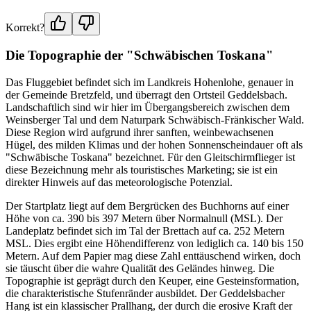
Korrekt?
Die Topographie der "Schwäbischen Toskana"
Das Fluggebiet befindet sich im Landkreis Hohenlohe, genauer in
der Gemeinde Bretzfeld, und überragt den Ortsteil Geddelsbach.
Landschaftlich sind wir hier im Übergangsbereich zwischen dem
Weinsberger Tal und dem Naturpark Schwäbisch-Fränkischer Wald.
Diese Region wird aufgrund ihrer sanften, weinbewachsenen
Hügel, des milden Klimas und der hohen Sonnenscheindauer oft als
"Schwäbische Toskana" bezeichnet. Für den Gleitschirmflieger ist
diese Bezeichnung mehr als touristisches Marketing; sie ist ein
direkter Hinweis auf das meteorologische Potenzial.
Der Startplatz liegt auf dem Bergrücken des Buchhorns auf einer
Höhe von ca. 390 bis 397 Metern über Normalnull (MSL). Der
Landeplatz befindet sich im Tal der Brettach auf ca. 252 Metern
MSL. Dies ergibt eine Höhendifferenz von lediglich ca. 140 bis 150
Metern. Auf dem Papier mag diese Zahl enttäuschend wirken, doch
sie täuscht über die wahre Qualität des Geländes hinweg. Die
Topographie ist geprägt durch den Keuper, eine Gesteinsformation,
die charakteristische Stufenränder ausbildet. Der Geddelsbacher
Hang ist ein klassischer Prallhang, der durch die erosive Kraft der