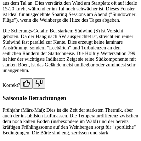
aus dem Tal an. Dies verstärkt den Wind am Startplatz oft auf ideale
15-20 km/h, während er im Tal noch schwächer ist. Dieses Fenster
ist ideal für ausgedehnte Soaring-Sessions am Abend ("Sundowner-
Flüge"), wenn die Weinberge die Hitze des Tages abgeben.
Die Scherungs-Gefahr: Bei starkem Südwind (S) ist Vorsicht
geboten. Da der Hang nach SW ausgerichtet ist, streicht ein reiner
Südwind fast parallel zur Kante. Dies erzeugt keine laminare
Anströmung, sondern "Leebärten" und Turbulenzen an den
seitlichen Rändern der Startschneise. Die Holfuy-Wetterstation 799
ist hier der wichtigste Indikator: Zeigt sie reine Südkomponente mit
starken Böen, ist das Gelände meist unfliegbar oder zumindest sehr
unangenehm.
Korrekt?
Saisonale Betrachtungen
Frühjahr (März-Mai): Dies ist die Zeit der stärksten Thermik, aber
auch der instabilsten Luftmassen. Die Temperaturdifferenz zwischen
dem noch kalten Boden (insbesondere im Wald) und der bereits
kräftigen Frühlingssonne auf den Weinbergen sorgt für "sportliche"
Bedingungen. Die Bärte sind eng, zerrissen und stark.