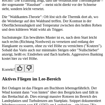
Rechts? Die Erfahrung zeigt, dass die verlässlichste Thermikquelle –
der sogenannte "Hausbart" – meist nicht direkt vor der Schneise
steht, sondern leicht versetzt.
Die "Waldkanten-Theorie": Oft löst sich die Thermik dort ab, wo
die Weinberge auf den Waldrand treffen. Der Kontrast in der
Oberflächenrauhigkeit und Temperatur zwischen den heißen Reben
und dem kühleren Wald wirkt als Trigger.
Suchstrategie: Ein bewährtes Muster ist es, nach dem Start leicht
nach rechts (Richtung Nordwest) zu versetzen und entlang der
Hangkante zu soaren, ohne zu viel Höhe zu vernichten ("Kratzen").
Sobald das Vario auch nur minimales Steigen oder "Nullschieber"
anzeigt, heißt es: Eindrehen und flach kurbeln. Aggressives Banking
kostet hier zu viel Höhe.
Korrekt?
Aktives Fliegen im Lee-Bereich
Bei Ostlagen ist das Fliegen am Buchhorn lebensgefährlich. Der
Wind kommt dann "von hinten" über den Bergrücken und fällt in
das Brettachtal ab. Dies erzeugt massive Rotoren im Bereich des
Landeplatzes und Turbulenzen am Startplatz. Snippet dokumentiert
Windmessungen von SE (156°) am Landeplatz – ein klares "No-