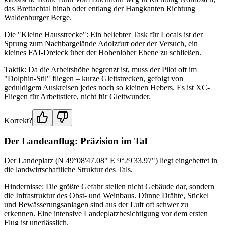
das Brettachtal hinab oder entlang der Hangkanten Richtung
Waldenburger Berge.
Die "Kleine Hausstrecke": Ein beliebter Task für Locals ist der
Sprung zum Nachbargelände Adolzfurt oder der Versuch, ein
kleines FAI-Dreieck über der Hohenloher Ebene zu schließen.
Taktik: Da die Arbeitshöhe begrenzt ist, muss der Pilot oft im
"Dolphin-Stil" fliegen – kurze Gleitstrecken, gefolgt von
geduldigem Auskreisen jedes noch so kleinen Hebers. Es ist XC-
Fliegen für Arbeitstiere, nicht für Gleitwunder.
Korrekt?
Der Landeanflug: Präzision im Tal
Der Landeplatz (N 49°08'47.08" E 9°29'33.97") liegt eingebettet in
die landwirtschaftliche Struktur des Tals.
Hindernisse: Die größte Gefahr stellen nicht Gebäude dar, sondern
die Infrastruktur des Obst- und Weinbaus. Dünne Drähte, Stickel
und Bewässerungsanlagen sind aus der Luft oft schwer zu
erkennen. Eine intensive Landeplatzbesichtigung vor dem ersten
Flug ist unerlässlich.