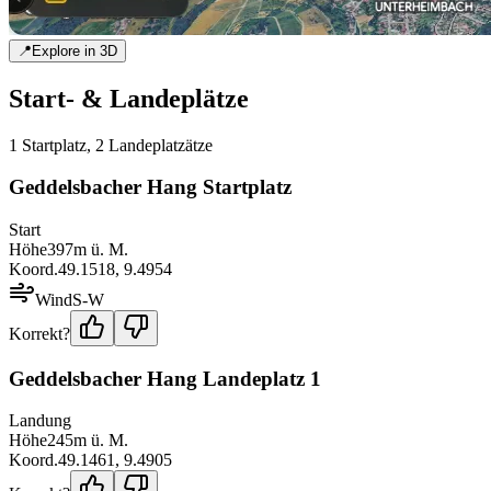
📍
Explore in 3D
Start- & Landeplätze
1
Startplatz
,
2
Landeplatz
ätze
Geddelsbacher Hang Startplatz
Start
Höhe
397
m ü. M.
Koord.
49.1518
,
9.4954
Wind
S-W
Korrekt?
Geddelsbacher Hang Landeplatz 1
Landung
Höhe
245
m ü. M.
Koord.
49.1461
,
9.4905