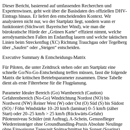
Dieser Bericht, basierend auf umfassenden Recherchen und
Expertenwissen, geht weit über die Basisdaten des offiziellen DHV-
Eintrags hinaus. Er liefert den entscheidenden Kontext. Wir
analysieren nicht nur, wo der Startplatz liegt, sondern wann er
funktioniert (Stichwort: Bayerischer Wind), wie man die
bürokratische Hürde der „Grünen Karte“ effizient nimmt, welche
aerodynamischen Fallen im Endanflug lauern und welche taktischen
Linien beim Streckenflug (XC) Richtung Trauchgau oder Tegelberg
über „Saufen“ oder „Steigen“ entscheiden.
Executive Summary & Entscheidungs-Matrix
Für Piloten, die unter Zeitdruck stehen oder am Startplatz eine
schnelle Go/No-Go-Entscheidung treffen müssen, fasst die folgende
Matrix die kritischen Betriebsparameter zusammen. Diese Tabelle
dient als erste Filterebene für die Flugplanung.
Parameter Idealer Bereich (Go) Warnbereich (Caution)
Gefahrenbereich (No-Go) Windrichtung Nordost (NO) bis
Nordwest (NW) Reiner West (W) oder Ost (O) Süd (S) bis Südost
(SO) / Föhn Windstärke 10–20 km/h (laminar) 0–5 km/h (zäher
Start) oder 20–25 km/h > 25 km/h (Rückwärts-Gefahr)
Pilotenniveau Schüler (mit Auftrag), A-Schein, Genussflieger
Wiedereinsteiger ohne Groundhandling-Praxis Absolute Neulinge
ohne Einweisung Tageszeit Spätnachmittag bis Sunset (Soaring)