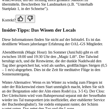
übermitteln. Beschreiben Sie Landmarken (z.B. "Unterhalb
Startplatz 1, in der Schneise").
Korrekt?
Insider-Tipps: Das Wissen der Locals
Diese Informationen finden Sie nicht auf der Infotafel. Es ist das
destillierte Wissen jahrelanger Erfahrung der OAL-GS Mitglieder.
Abendthermik (Magic Hour): Im Sommer (Juni/Juli) gibt es oft
zwischen 18:00 und 19:30 Uhr den „Magic Lift“. Der Talwind
beruhigt sich, und die Restwärme, die der dunkle Nadelwald den
Tag über gespeichert hat, wird als sanftes, großflächiges Steigen (0,5
– 1 m/s) abgegeben. Dies ist die Zeit für meditative Flüge in den
Sonnenuntergang.
Winter-Alternative: Wenn es im Winter zu windig zum Fliegen ist
oder der Rückenwind einen Start unmöglich macht, leihen Sie sich
an der Bergstation oder der Alm einen Rodel (ca. 3-5 €). Der Clou:
Der Gleitschirm wird vom Bahnpersonal separat mit der Sesselbahn
wieder ins Tal transportiert (ein inoffizieller, aber etablierter Service
der Buchenbergbahn!). Sie rodeln entspannt runter, der Schirm
wartet unten. Das rettet den Tag und die Laune.