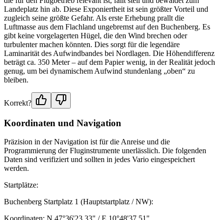
die für den Flugbetrieb relevant ist, fällt steil und bewaldet zum
Landeplatz hin ab. Diese Exponiertheit ist sein größter Vorteil und
zugleich seine größte Gefahr. Als erste Erhebung prallt die
Luftmasse aus dem Flachland ungebremst auf den Buchenberg. Es
gibt keine vorgelagerten Hügel, die den Wind brechen oder
turbulenter machen könnten. Dies sorgt für die legendäre
Laminarität des Aufwindbandes bei Nordlagen. Die Höhendifferenz
beträgt ca. 350 Meter – auf dem Papier wenig, in der Realität jedoch
genug, um bei dynamischem Aufwind stundenlang „oben“ zu
bleiben.
Korrekt?
Koordinaten und Navigation
Präzision in der Navigation ist für die Anreise und die
Programmierung der Fluginstrumente unerlässlich. Die folgenden
Daten sind verifiziert und sollten in jedes Vario eingespeichert
werden.
Startplätze:
Buchenberg Startplatz 1 (Hauptstartplatz / NW):
Koordinaten: N 47°36'23.33" / E 10°48'37.51"