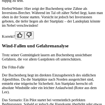
ruppig zu sein.
Herbst/Winter: Hier zeigt der Buchenberg seine Zähne als
Inversions-Brecher. Während im Tal oft zäher Nebel liegt, kann man
oben in der Sonne starten. Vorsicht ist jedoch bei Inversionen
geboten, die tiefer liegen als der Startplatz – der Landeplatz könnte
im Nebel verschwinden!
Korrekt?
Wind-Fallen und Gefahrenanalyse
Trotz seiner Gutmütigkeit lauern am Buchenberg unsichtbare
Gefahren, die vor allem Gastpiloten oft unterschätzen.
Die Föhn-Falle
Der Buchenberg liegt im direkten Einzugsbereich des südlichen
Alpenföhns. Da die Startplätze nach Norden ausgerichtet sind,
entsteht eine trügerische Sicherheit: Am Startplatz herrscht oft
absolute Windstille oder ein leichter Anlaufwind (Rotor aus dem
Lee).
Das Szenario: Ein Pilot startet bei vermeintlich perfekten
Bedingungen. Sobald er jedoch die Hangkante überhöht oder etwas