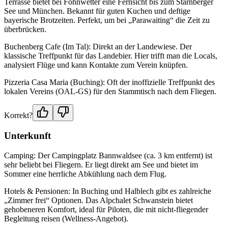
Terrasse bietet bei Föhnwetter eine Fernsicht bis zum Starnberger
See und München. Bekannt für guten Kuchen und deftige
bayerische Brotzeiten. Perfekt, um bei „Parawaiting“ die Zeit zu
überbrücken.
Buchenberg Cafe (Im Tal): Direkt an der Landewiese. Der
klassische Treffpunkt für das Landebier. Hier trifft man die Locals,
analysiert Flüge und kann Kontakte zum Verein knüpfen.
Pizzeria Casa Maria (Buching): Oft der inoffizielle Treffpunkt des
lokalen Vereins (OAL-GS) für den Stammtisch nach dem Fliegen.
Korrekt?
Unterkunft
Camping: Der Campingplatz Bannwaldsee (ca. 3 km entfernt) ist
sehr beliebt bei Fliegern. Er liegt direkt am See und bietet im
Sommer eine herrliche Abkühlung nach dem Flug.
Hotels & Pensionen: In Buching und Halblech gibt es zahlreiche
„Zimmer frei“ Optionen. Das Alpchalet Schwanstein bietet
gehobeneren Komfort, ideal für Piloten, die mit nicht-fliegender
Begleitung reisen (Wellness-Angebot).