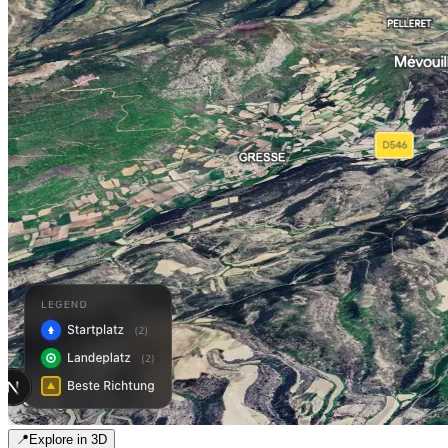
📍
Explore in 3D