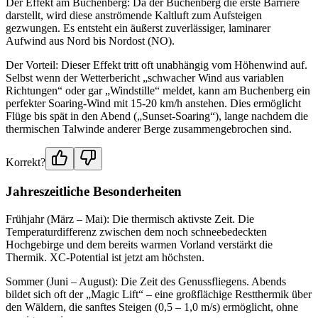
Der Effekt am Buchenberg: Da der Buchenberg die erste Barriere
darstellt, wird diese anströmende Kaltluft zum Aufsteigen
gezwungen. Es entsteht ein äußerst zuverlässiger, laminarer
Aufwind aus Nord bis Nordost (NO).
Der Vorteil: Dieser Effekt tritt oft unabhängig vom Höhenwind auf.
Selbst wenn der Wetterbericht „schwacher Wind aus variablen
Richtungen“ oder gar „Windstille“ meldet, kann am Buchenberg ein
perfekter Soaring-Wind mit 15-20 km/h anstehen. Dies ermöglicht
Flüge bis spät in den Abend („Sunset-Soaring“), lange nachdem die
thermischen Talwinde anderer Berge zusammengebrochen sind.
Korrekt?
Jahreszeitliche Besonderheiten
Frühjahr (März – Mai): Die thermisch aktivste Zeit. Die
Temperaturdifferenz zwischen dem noch schneebedeckten
Hochgebirge und dem bereits warmen Vorland verstärkt die
Thermik. XC-Potential ist jetzt am höchsten.
Sommer (Juni – August): Die Zeit des Genussfliegens. Abends
bildet sich oft der „Magic Lift“ – eine großflächige Restthermik über
den Wäldern, die sanftes Steigen (0,5 – 1,0 m/s) ermöglicht, ohne