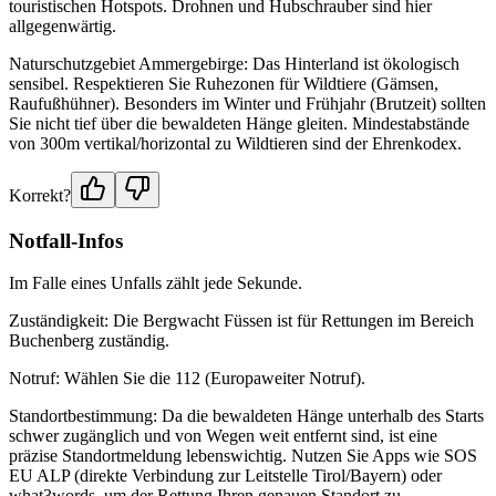
touristischen Hotspots. Drohnen und Hubschrauber sind hier
allgegenwärtig.
Naturschutzgebiet Ammergebirge: Das Hinterland ist ökologisch
sensibel. Respektieren Sie Ruhezonen für Wildtiere (Gämsen,
Raufußhühner). Besonders im Winter und Frühjahr (Brutzeit) sollten
Sie nicht tief über die bewaldeten Hänge gleiten. Mindestabstände
von 300m vertikal/horizontal zu Wildtieren sind der Ehrenkodex.
Korrekt?
Notfall-Infos
Im Falle eines Unfalls zählt jede Sekunde.
Zuständigkeit: Die Bergwacht Füssen ist für Rettungen im Bereich
Buchenberg zuständig.
Notruf: Wählen Sie die 112 (Europaweiter Notruf).
Standortbestimmung: Da die bewaldeten Hänge unterhalb des Starts
schwer zugänglich und von Wegen weit entfernt sind, ist eine
präzise Standortmeldung lebenswichtig. Nutzen Sie Apps wie SOS
EU ALP (direkte Verbindung zur Leitstelle Tirol/Bayern) oder
what3words, um der Rettung Ihren genauen Standort zu