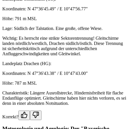
Koordinaten: N 47°36'45.49" / E 10°47'56.77"
Höhe: 791 m MSL
Lage: Südlich der Talstation. Eine große, offene Wiese.
Wichtig: Es herrscht eine strikte Sektorentrennung! Gleitschirme
landen nördlich/westlich, Drachen südlich/östlich. Diese Trennung
ist sicherheitskritisch aufgrund der unterschiedlichen
Anfluggeschwindigkeiten und Gleitwinkel.
Landeplatz Drachen (HG):
Koordinaten: N 47°36'43.38" / E 10°47'43.00"
Höhe: 787 m MSL
Charakteristik: Längere Ausrollstrecke, Hindernisfreiheit für flache
Endanflüge optimiert. Gleitschirme haben hier nichts verloren, es sei
denn in einer absoluten Notsituation.
Korrekt?
Meteorologie und Aerologie: Der "Bayerische