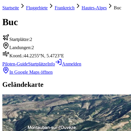
Startseite
Fluggebiete
Frankreich
Hautes-Alpes
Buc
Buc
Startplätze:
2
Landungen:
2
Koord.:
44.2255
°N,
5.4723
°E
Piloten-Guide
Startplätze
Info
Anmelden
In Google Maps öffnen
Geländekarte