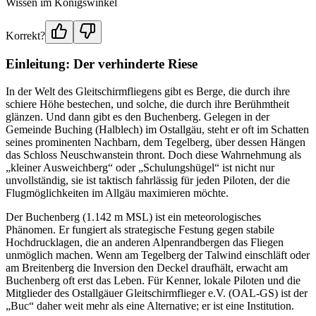
Wissen im Königswinkel
Korrekt?
Einleitung: Der verhinderte Riese
In der Welt des Gleitschirmfliegens gibt es Berge, die durch ihre
schiere Höhe bestechen, und solche, die durch ihre Berühmtheit
glänzen. Und dann gibt es den Buchenberg. Gelegen in der
Gemeinde Buching (Halblech) im Ostallgäu, steht er oft im Schatten
seines prominenten Nachbarn, dem Tegelberg, über dessen Hängen
das Schloss Neuschwanstein thront. Doch diese Wahrnehmung als
„kleiner Ausweichberg“ oder „Schulungshügel“ ist nicht nur
unvollständig, sie ist taktisch fahrlässig für jeden Piloten, der die
Flugmöglichkeiten im Allgäu maximieren möchte.
Der Buchenberg (1.142 m MSL) ist ein meteorologisches
Phänomen. Er fungiert als strategische Festung gegen stabile
Hochdrucklagen, die an anderen Alpenrandbergen das Fliegen
unmöglich machen. Wenn am Tegelberg der Talwind einschläft oder
am Breitenberg die Inversion den Deckel draufhält, erwacht am
Buchenberg oft erst das Leben. Für Kenner, lokale Piloten und die
Mitglieder des Ostallgäuer Gleitschirmflieger e.V. (OAL-GS) ist der
„Buc“ daher weit mehr als eine Alternative; er ist eine Institution.