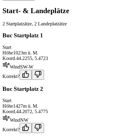
Start- & Landeplätze
2
Startplatz
ätze
,
2
Landeplatz
ätze
Buc Startplatz 1
Start
Höhe
1023
m ü. M.
Koord.
44.2255
,
5.4723
Wind
SW-W
Korrekt?
Buc Startplatz 2
Start
Höhe
1427
m ü. M.
Koord.
44.2072
,
5.4775
Wind
NW
Korrekt?