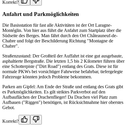
Korrekt?
Anfahrt und Parkmöglichkeiten
Die Basisstation für fast alle Aktivitäten ist der Ort Laragne-
Montéglin. Von hier aus führt die Anfahrt zum Startplatz über die
Südseite des Berges. Man fährt durch den Ort Châteauneuf-de-
Chabre und folgt der Beschilderung Richtung "Montagne de
Chabre".
Straßenzustand: Der Großteil der Auffahrt ist eine gut ausgebaute,
asphaltierte Bergstraße. Die letzten 1,5 bis 2 Kilometer führen über
eine Schotterpiste ("Dirt Road") entlang des Grats. Diese ist für
normale PKWs bei vorsichtiger Fahrweise befahrbar, tiefergelegte
Fahrzeuge könnten jedoch Probleme bekommen.
Parken am Gipfel: Am Ende der Straße und entlang des Grats gibt
es Parkmöglichkeiten. Es gilt striktes Parkverbot auf den
Aufbauflächen der Drachenflieger! Da Drachen viel Platz zum
Aufbauen ("Riggen") benötigen, ist Rücksichtnahme hier oberstes
Gebot.
Korrekt?