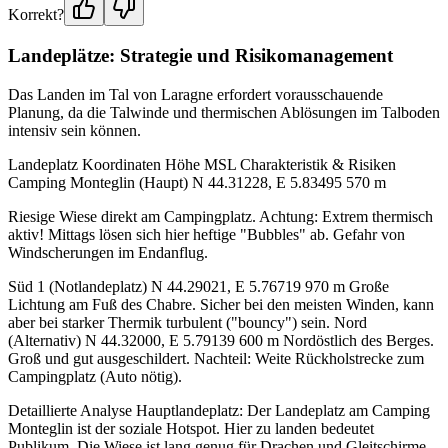
Korrekt?
Landeplätze: Strategie und Risikomanagement
Das Landen im Tal von Laragne erfordert vorausschauende
Planung, da die Talwinde und thermischen Ablösungen im Talboden
intensiv sein können.
Landeplatz Koordinaten Höhe MSL Charakteristik & Risiken
Camping Monteglin (Haupt) N 44.31228, E 5.83495 570 m
Riesige Wiese direkt am Campingplatz. Achtung: Extrem thermisch
aktiv! Mittags lösen sich hier heftige "Bubbles" ab. Gefahr von
Windscherungen im Endanflug.
Süd 1 (Notlandeplatz) N 44.29021, E 5.76719 970 m Große
Lichtung am Fuß des Chabre. Sicher bei den meisten Winden, kann
aber bei starker Thermik turbulent ("bouncy") sein. Nord
(Alternativ) N 44.32000, E 5.79139 600 m Nordöstlich des Berges.
Groß und gut ausgeschildert. Nachteil: Weite Rückholstrecke zum
Campingplatz (Auto nötig).
Detaillierte Analyse Hauptlandeplatz: Der Landeplatz am Camping
Monteglin ist der soziale Hotspot. Hier zu landen bedeutet
Publikum. Die Wiese ist lang genug für Drachen und Gleitschirme,