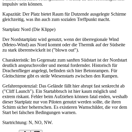
impulsiv sein können.
Kapazität: Der Platz bietet Raum für Dutzende ausgelegte Schirme
gleichzeitig, was ihn auch zum sozialen Treffpunkt macht.
Startplatz Nord (Die Klippe)
Der Nordstartplatz wird genutzt, wenn der überregionale Wind
(Meteo-Wind) aus Nord kommt oder die Thermik auf der Südseite
zu stark überentwickelt ist ("blown out").
Charakteristik: Im Gegensatz zum sanften Südstart ist der Nordstart
deutlich anspruchsvoller und mental fordernder. Historisch für
Drachenflieger angelegt, befinden sich hier Betonrampen. Für
Gleitschirme gibt es steile Wiesenstarts zwischen den Rampen.
Gefahrenpotenzial: Das Gelände fällt hier abrupt fast senkrecht ab
("Cliff Launch"). Ein Startabbruch ist hier kaum möglich und
extrem riskant. Fehler beim Aufziehen können fatal enden, weshalb
dieser Startplatz nur von Piloten genutzt werden sollte, die ihren
Schirm sicher beherrschen. Es existieren Warnschilder, die vor dem
Start bei falschen Bedingungen warnen.
Startrichtung: N, NO, NW.