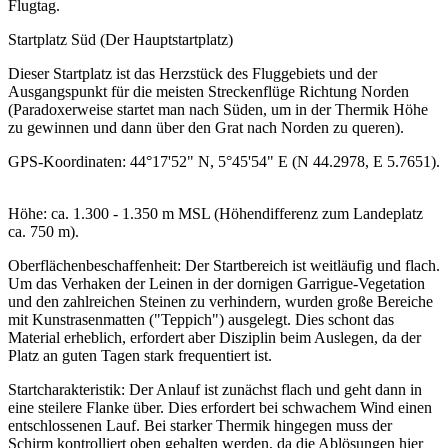
Flugtag.
Startplatz Süd (Der Hauptstartplatz)
Dieser Startplatz ist das Herzstück des Fluggebiets und der
Ausgangspunkt für die meisten Streckenflüge Richtung Norden
(Paradoxerweise startet man nach Süden, um in der Thermik Höhe
zu gewinnen und dann über den Grat nach Norden zu queren).
GPS-Koordinaten: 44°17'52" N, 5°45'54" E (N 44.2978, E 5.7651).
Höhe: ca. 1.300 - 1.350 m MSL (Höhendifferenz zum Landeplatz
ca. 750 m).
Oberflächenbeschaffenheit: Der Startbereich ist weitläufig und flach.
Um das Verhaken der Leinen in der dornigen Garrigue-Vegetation
und den zahlreichen Steinen zu verhindern, wurden große Bereiche
mit Kunstrasenmatten ("Teppich") ausgelegt. Dies schont das
Material erheblich, erfordert aber Disziplin beim Auslegen, da der
Platz an guten Tagen stark frequentiert ist.
Startcharakteristik: Der Anlauf ist zunächst flach und geht dann in
eine steilere Flanke über. Dies erfordert bei schwachem Wind einen
entschlossenen Lauf. Bei starker Thermik hingegen muss der
Schirm kontrolliert oben gehalten werden, da die Ablösungen hier