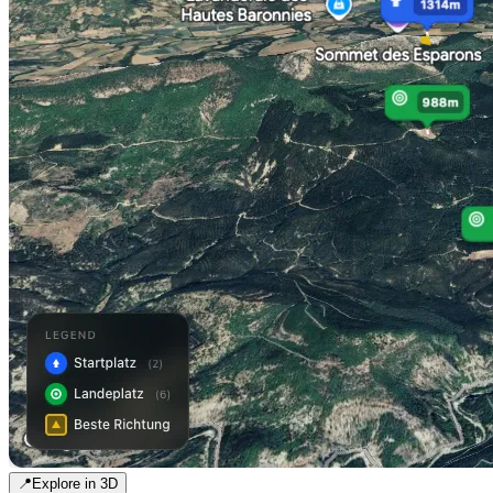
📍
Explore in 3D