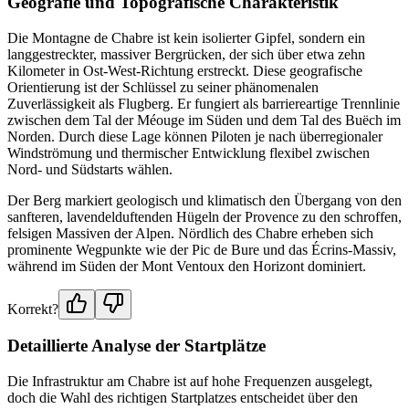
Geografie und Topografische Charakteristik
Die Montagne de Chabre ist kein isolierter Gipfel, sondern ein
langgestreckter, massiver Bergrücken, der sich über etwa zehn
Kilometer in Ost-West-Richtung erstreckt. Diese geografische
Orientierung ist der Schlüssel zu seiner phänomenalen
Zuverlässigkeit als Flugberg. Er fungiert als barriereartige Trennlinie
zwischen dem Tal der Méouge im Süden und dem Tal des Buëch im
Norden. Durch diese Lage können Piloten je nach überregionaler
Windströmung und thermischer Entwicklung flexibel zwischen
Nord- und Südstarts wählen.
Der Berg markiert geologisch und klimatisch den Übergang von den
sanfteren, lavendelduftenden Hügeln der Provence zu den schroffen,
felsigen Massiven der Alpen. Nördlich des Chabre erheben sich
prominente Wegpunkte wie der Pic de Bure und das Écrins-Massiv,
während im Süden der Mont Ventoux den Horizont dominiert.
Korrekt?
Detaillierte Analyse der Startplätze
Die Infrastruktur am Chabre ist auf hohe Frequenzen ausgelegt,
doch die Wahl des richtigen Startplatzes entscheidet über den