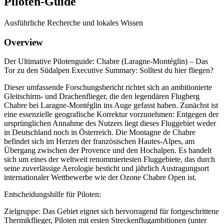
Piloten-Guide
Ausführliche Recherche und lokales Wissen
Overview
Der Ultimative Pilotenguide: Chabre (Laragne-Montéglin) – Das
Tor zu den Südalpen Executive Summary: Solltest du hier fliegen?
Dieser umfassende Forschungsbericht richtet sich an ambitionierte
Gleitschirm- und Drachenflieger, die den legendären Flugberg
Chabre bei Laragne-Montéglin ins Auge gefasst haben. Zunächst ist
eine essenzielle geografische Korrektur vorzunehmen: Entgegen der
ursprünglichen Annahme des Nutzers liegt dieses Fluggebiet weder
in Deutschland noch in Österreich. Die Montagne de Chabre
befindet sich im Herzen der französischen Hautes-Alpes, am
Übergang zwischen der Provence und den Hochalpen. Es handelt
sich um eines der weltweit renommiertesten Fluggebiete, das durch
seine zuverlässige Aerologie besticht und jährlich Austragungsort
internationaler Wettbewerbe wie der Ozone Chabre Open ist.
Entscheidungshilfe für Piloten:
Zielgruppe: Das Gebiet eignet sich hervorragend für fortgeschrittene
Thermikflieger, Piloten mit ersten Streckenflugambitionen (unter