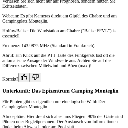
Verlassen Sie sich nicht nur auf Prognosen, sondern nutzen Sie
Echtzeitdaten.
Webcam: Es gibt Kameras direkt am Gipfel des Chabre und am
Campingplatz Monteglin.
Holfuy/Balise: Die Windstation am Chabre ("Balise FFVL") ist
essenziell.
Frequenz: 143.9875 MHz (Standard in Frankreich).
Abruf: Ein Klick auf die PTT-Taste des Funkgeräts löst oft die
automatische Ansage der Windwerte aus. Achten Sie auf die
Differenz zwischen Mittelwind und Böen (maxi)!
Korrekt?
Unterkunft: Das Epizentrum Camping Monteglin
Für Piloten gibt es eigentlich nur eine logische Wahl: Der
Campingplatz Monteglin.
Atmosphäre: Hier dreht sich alles ums Fliegen. 90% der Gäste sind
Piloten oder Begleitpersonen. Der Austausch von Informationen
findet beim Abwasch oder am Pool statt.