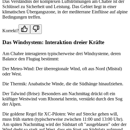
Das Verständnis der komplexen Luftströmungen am Chabre ist der
Schlüssel zu Sicherheit und Leistung. Das Gebiet liegt in einer
klimatischen Übergangszone, in der mediterrane Einflüsse auf alpine
Bedingungen treffen.
Korrekt?
Das Windsystem: Interaktion dreier Kräfte
Am Chabre interagieren typischerweise drei Windsysteme, deren
Balance den Flugtag bestimmt:
Der Meteo-Wind: Der überregionale Wind, oft aus Nord (Mistral)
oder West.
Die Thermik: Anabatische Winde, die die Südhänge hinaufziehen.
Der Talwind (Brise): Besonders am Nachmittag drückt oft ein
kräftiger Westwind vom Rhonetal herein, verstärkt durch den Sog
der Alpen.
Die goldene Regel für XC-Piloten: Wer auf Strecke gehen will,
muss früh starten (typischerweise zwischen 11:00 und 13:00 Uhr).
Am späten Nachmittag wird der Südstart oft "ausgeblasen" oder der
Wind dreht so stark auf West, dass ein Start am Südplatz aufgrund