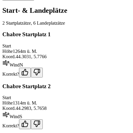
Start- & Landeplätze
2
Startplatz
ätze
,
6
Landeplatz
ätze
Chabre Startplatz 1
Start
Höhe
1264
m ü. M.
Koord.
44.3031
,
5.7766
Wind
N
Korrekt?
Chabre Startplatz 2
Start
Höhe
1314
m ü. M.
Koord.
44.2983
,
5.7658
Wind
S
Korrekt?