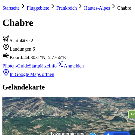
Startseite
Fluggebiete
Frankreich
Hautes-Alpes
Chabre
Chabre
Startplätze:
2
Landungen:
6
Koord.:
44.3031
°N,
5.7766
°E
Piloten-Guide
Startplätze
Info
Anmelden
In Google Maps öffnen
Geländekarte