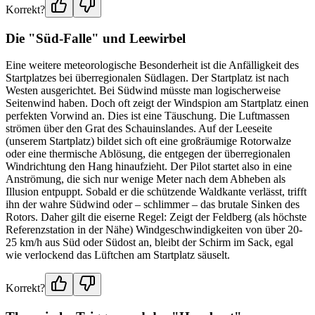
Korrekt?
Die "Süd-Falle" und Leewirbel
Eine weitere meteorologische Besonderheit ist die Anfälligkeit des
Startplatzes bei überregionalen Südlagen. Der Startplatz ist nach
Westen ausgerichtet. Bei Südwind müsste man logischerweise
Seitenwind haben. Doch oft zeigt der Windspion am Startplatz einen
perfekten Vorwind an. Dies ist eine Täuschung. Die Luftmassen
strömen über den Grat des Schauinslandes. Auf der Leeseite
(unserem Startplatz) bildet sich oft eine großräumige Rotorwalze
oder eine thermische Ablösung, die entgegen der überregionalen
Windrichtung den Hang hinaufzieht. Der Pilot startet also in eine
Anströmung, die sich nur wenige Meter nach dem Abheben als
Illusion entpuppt. Sobald er die schützende Waldkante verlässt, trifft
ihn der wahre Südwind oder – schlimmer – das brutale Sinken des
Rotors. Daher gilt die eiserne Regel: Zeigt der Feldberg (als höchste
Referenzstation in der Nähe) Windgeschwindigkeiten von über 20-
25 km/h aus Süd oder Südost an, bleibt der Schirm im Sack, egal
wie verlockend das Lüftchen am Startplatz säuselt.
Korrekt?