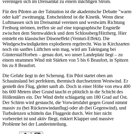
vereinigen sich im Dreisamtal zu einem mächtigen Strom.
Für den Piloten an der Talstation ist die akademische Debatte "warm
oder kalt" zweitrangig. Entscheidend ist die Kinetik. Wenn diese
Luftmassen sich im Dreisamtal vereinen und westwärts Richtung
Freiburg strömen, treffen sie auf eine topographische Engstelle
zwischen dem Sternwaldeck und dem Schlossberg/Hirzberg. Hier
entsteht ein klassischer Düseneffekt (Venturi-Effekt). Die
Windgeschwindigkeiten explodieren regelrecht. Was in Kirchzarten
noch ein sanftes Lüftchen sein mag, wird am Taleingang bei
Günterstal/Horben – genau dort, wo unser Landeplatz liegt – zu
einem strammen Wind mit Stärken von 5 bis 6 Beaufort, in Spitzen
bis zu 8 Beaufort.
Die Gefahr liegt in der Scherung. Ein Pilot startet oben am
Schauinsland bei perfektem, thermisch durchsetztem Westwind. Er
genießt den Flug, gleitet sanft ab. Doch in einer Höhe von etwa 400
bis 600 Metern über Grund taucht er plötzlich in die Schicht des
Höllentälers ein. Der Wind dreht schlagartig um 180 Grad auf Ost.
Der Schirm wird gestaucht, die Vorwärtsfahrt gegen Grund nimmt
massiv zu (bei Rückenwindanflug) oder ab (bei Gegenwind), und
Turbulenzen schütteln das Fluggerät durch. Wer hier nicht
vorbereitet ist und aktiv fliegt, riskiert Klapper und massive
Probleme bei der Landeeinteilung.