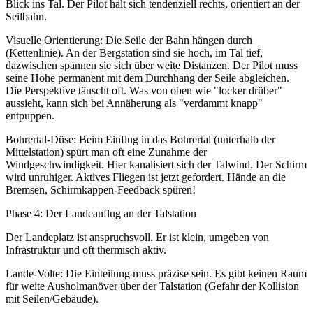
Blick ins Tal. Der Pilot hält sich tendenziell rechts, orientiert an der
Seilbahn.
Visuelle Orientierung: Die Seile der Bahn hängen durch
(Kettenlinie). An der Bergstation sind sie hoch, im Tal tief,
dazwischen spannen sie sich über weite Distanzen. Der Pilot muss
seine Höhe permanent mit dem Durchhang der Seile abgleichen.
Die Perspektive täuscht oft. Was von oben wie "locker drüber"
aussieht, kann sich bei Annäherung als "verdammt knapp"
entpuppen.
Bohrertal-Düse: Beim Einflug in das Bohrertal (unterhalb der
Mittelstation) spürt man oft eine Zunahme der
Windgeschwindigkeit. Hier kanalisiert sich der Talwind. Der Schirm
wird unruhiger. Aktives Fliegen ist jetzt gefordert. Hände an die
Bremsen, Schirmkappen-Feedback spüren!
Phase 4: Der Landeanflug an der Talstation
Der Landeplatz ist anspruchsvoll. Er ist klein, umgeben von
Infrastruktur und oft thermisch aktiv.
Lande-Volte: Die Einteilung muss präzise sein. Es gibt keinen Raum
für weite Ausholmanöver über der Talstation (Gefahr der Kollision
mit Seilen/Gebäude).