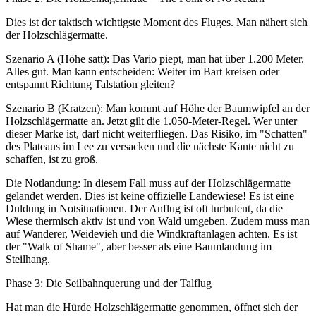
Dies ist der taktisch wichtigste Moment des Fluges. Man nähert sich
der Holzschlägermatte.
Szenario A (Höhe satt): Das Vario piept, man hat über 1.200 Meter.
Alles gut. Man kann entscheiden: Weiter im Bart kreisen oder
entspannt Richtung Talstation gleiten?
Szenario B (Kratzen): Man kommt auf Höhe der Baumwipfel an der
Holzschlägermatte an. Jetzt gilt die 1.050-Meter-Regel. Wer unter
dieser Marke ist, darf nicht weiterfliegen. Das Risiko, im "Schatten"
des Plateaus im Lee zu versacken und die nächste Kante nicht zu
schaffen, ist zu groß.
Die Notlandung: In diesem Fall muss auf der Holzschlägermatte
gelandet werden. Dies ist keine offizielle Landewiese! Es ist eine
Duldung in Notsituationen. Der Anflug ist oft turbulent, da die
Wiese thermisch aktiv ist und von Wald umgeben. Zudem muss man
auf Wanderer, Weidevieh und die Windkraftanlagen achten. Es ist
der "Walk of Shame", aber besser als eine Baumlandung im
Steilhang.
Phase 3: Die Seilbahnquerung und der Talflug
Hat man die Hürde Holzschlägermatte genommen, öffnet sich der