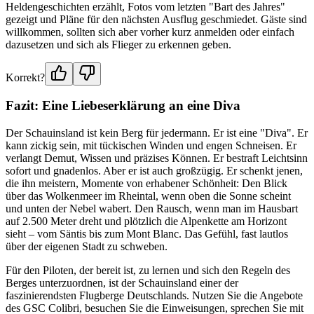
Heldengeschichten erzählt, Fotos vom letzten "Bart des Jahres"
gezeigt und Pläne für den nächsten Ausflug geschmiedet. Gäste sind
willkommen, sollten sich aber vorher kurz anmelden oder einfach
dazusetzen und sich als Flieger zu erkennen geben.
Korrekt?
Fazit: Eine Liebeserklärung an eine Diva
Der Schauinsland ist kein Berg für jedermann. Er ist eine "Diva". Er
kann zickig sein, mit tückischen Winden und engen Schneisen. Er
verlangt Demut, Wissen und präzises Können. Er bestraft Leichtsinn
sofort und gnadenlos. Aber er ist auch großzügig. Er schenkt jenen,
die ihn meistern, Momente von erhabener Schönheit: Den Blick
über das Wolkenmeer im Rheintal, wenn oben die Sonne scheint
und unten der Nebel wabert. Den Rausch, wenn man im Hausbart
auf 2.500 Meter dreht und plötzlich die Alpenkette am Horizont
sieht – vom Säntis bis zum Mont Blanc. Das Gefühl, fast lautlos
über der eigenen Stadt zu schweben.
Für den Piloten, der bereit ist, zu lernen und sich den Regeln des
Berges unterzuordnen, ist der Schauinsland einer der
faszinierendsten Flugberge Deutschlands. Nutzen Sie die Angebote
des GSC Colibri, besuchen Sie die Einweisungen, sprechen Sie mit