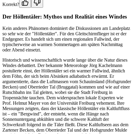
Korrekt?
Der Höllentäler: Mythos und Realität eines Windes
Kein anderes Phänomen dominiert die Diskussionen am Landeplatz
so sehr wie der "Höllentäler". Für den Gleitschirmflieger ist er der
Endgegner. Es handelt sich um einen regionalen Fallwind, der
typischerweise an warmen Sommertagen am späten Nachmittag
oder Abend einsetzt.
Historisch und wissenschaftlich wurde lange über die Natur dieses
Windes debattiert. Der bekannte Meteorologe Jörg Kachelmann
postulierte einst, der Höllentäler sei ein warmer Fallwind, ähnlich
dem Föhn, der sich beim Absinken adiabatisch erwärmt. Er
argumentierte, dass die Luftmassen vom Schauinsland (Hofsgrunder
Becken) und Oberrieder Tal (Bruggatal) kommen und wie auf einer
Rutschbahn ins Tal gleiten, wobei sie die Stadt Freiburg in
Tropennächte tauchen. Dem widersprachen lokale Experten wie
Prof. Helmut Mayer von der Universität Freiburg vehement. Ihre
Messungen zeigten, dass der klassische Höllentäler ein Kaltluftfluss
ist – ein "Bergwind", der entsteht, wenn die Hänge nach
Sonnenuntergang abkühlen und die schwere Kaltluft der
Schwerkraft folgend in die Täler fließt. Diese Kaltluftseen aus dem
Zartener Becken, dem Oberrieder Tal und der Hofsgrunder Mulde