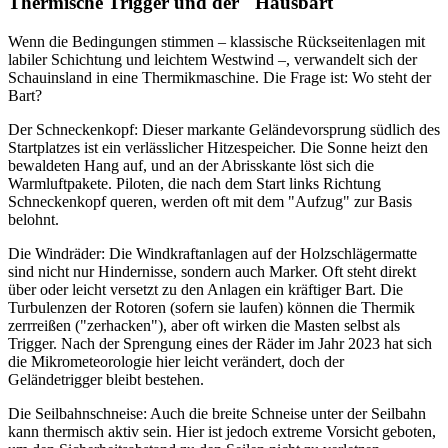
Thermische Trigger und der "Hausbart"
Wenn die Bedingungen stimmen – klassische Rückseitenlagen mit
labiler Schichtung und leichtem Westwind –, verwandelt sich der
Schauinsland in eine Thermikmaschine. Die Frage ist: Wo steht der
Bart?
Der Schneckenkopf: Dieser markante Geländevorsprung südlich des
Startplatzes ist ein verlässlicher Hitzespeicher. Die Sonne heizt den
bewaldeten Hang auf, und an der Abrisskante löst sich die
Warmluftpakete. Piloten, die nach dem Start links Richtung
Schneckenkopf queren, werden oft mit dem "Aufzug" zur Basis
belohnt.
Die Windräder: Die Windkraftanlagen auf der Holzschlägermatte
sind nicht nur Hindernisse, sondern auch Marker. Oft steht direkt
über oder leicht versetzt zu den Anlagen ein kräftiger Bart. Die
Turbulenzen der Rotoren (sofern sie laufen) können die Thermik
zerrreißen ("zerhacken"), aber oft wirken die Masten selbst als
Trigger. Nach der Sprengung eines der Räder im Jahr 2023 hat sich
die Mikrometeorologie hier leicht verändert, doch der
Geländetrigger bleibt bestehen.
Die Seilbahnschneise: Auch die breite Schneise unter der Seilbahn
kann thermisch aktiv sein. Hier ist jedoch extreme Vorsicht geboten,