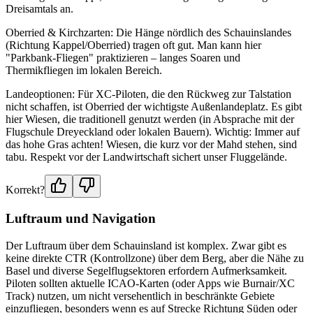
Dreisamtals an.
Oberried & Kirchzarten: Die Hänge nördlich des Schauinslandes
(Richtung Kappel/Oberried) tragen oft gut. Man kann hier
"Parkbank-Fliegen" praktizieren – langes Soaren und
Thermikfliegen im lokalen Bereich.
Landeoptionen: Für XC-Piloten, die den Rückweg zur Talstation
nicht schaffen, ist Oberried der wichtigste Außenlandeplatz. Es gibt
hier Wiesen, die traditionell genutzt werden (in Absprache mit der
Flugschule Dreyeckland oder lokalen Bauern). Wichtig: Immer auf
das hohe Gras achten! Wiesen, die kurz vor der Mahd stehen, sind
tabu. Respekt vor der Landwirtschaft sichert unser Fluggelände.
Korrekt?
Luftraum und Navigation
Der Luftraum über dem Schauinsland ist komplex. Zwar gibt es
keine direkte CTR (Kontrollzone) über dem Berg, aber die Nähe zu
Basel und diverse Segelflugsektoren erfordern Aufmerksamkeit.
Piloten sollten aktuelle ICAO-Karten (oder Apps wie Burnair/XC
Track) nutzen, um nicht versehentlich in beschränkte Gebiete
einzufliegen, besonders wenn es auf Strecke Richtung Süden oder