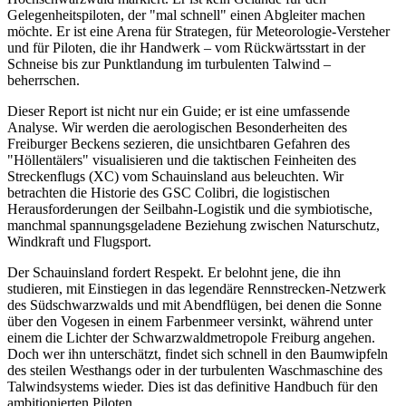
Gelegenheitspiloten, der "mal schnell" einen Abgleiter machen
möchte. Er ist eine Arena für Strategen, für Meteorologie-Versteher
und für Piloten, die ihr Handwerk – vom Rückwärtsstart in der
Schneise bis zur Punktlandung im turbulenten Talwind –
beherrschen.
Dieser Report ist nicht nur ein Guide; er ist eine umfassende
Analyse. Wir werden die aerologischen Besonderheiten des
Freiburger Beckens sezieren, die unsichtbaren Gefahren des
"Höllentälers" visualisieren und die taktischen Feinheiten des
Streckenflugs (XC) vom Schauinsland aus beleuchten. Wir
betrachten die Historie des GSC Colibri, die logistischen
Herausforderungen der Seilbahn-Logistik und die symbiotische,
manchmal spannungsgeladene Beziehung zwischen Naturschutz,
Windkraft und Flugsport.
Der Schauinsland fordert Respekt. Er belohnt jene, die ihn
studieren, mit Einstiegen in das legendäre Rennstrecken-Netzwerk
des Südschwarzwalds und mit Abendflügen, bei denen die Sonne
über den Vogesen in einem Farbenmeer versinkt, während unter
einem die Lichter der Schwarzwaldmetropole Freiburg angehen.
Doch wer ihn unterschätzt, findet sich schnell in den Baumwipfeln
des steilen Westhangs oder in der turbulenten Waschmaschine des
Talwindsystems wieder. Dies ist das definitive Handbuch für den
ambitionierten Piloten.