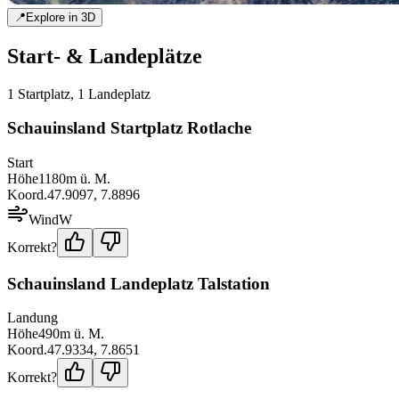
📍
Explore in 3D
Start- & Landeplätze
1
Startplatz
,
1
Landeplatz
Schauinsland Startplatz Rotlache
Start
Höhe
1180
m ü. M.
Koord.
47.9097
,
7.8896
Wind
W
Korrekt?
Schauinsland Landeplatz Talstation
Landung
Höhe
490
m ü. M.
Koord.
47.9334
,
7.8651
Korrekt?