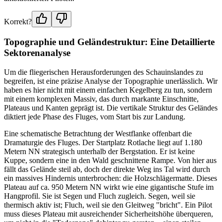
Korrekt?
Topographie und Geländestruktur: Eine Detaillierte
Sektorenanalyse
Um die fliegerischen Herausforderungen des Schauinslandes zu
begreifen, ist eine präzise Analyse der Topographie unerlässlich. Wir
haben es hier nicht mit einem einfachen Kegelberg zu tun, sondern
mit einem komplexen Massiv, das durch markante Einschnitte,
Plateaus und Kanten geprägt ist. Die vertikale Struktur des Geländes
diktiert jede Phase des Fluges, vom Start bis zur Landung.
Eine schematische Betrachtung der Westflanke offenbart die
Dramaturgie des Fluges. Der Startplatz Rotlache liegt auf 1.180
Metern NN strategisch unterhalb der Bergstation. Er ist keine
Kuppe, sondern eine in den Wald geschnittene Rampe. Von hier aus
fällt das Gelände steil ab, doch der direkte Weg ins Tal wird durch
ein massives Hindernis unterbrochen: die Holzschlägermatte. Dieses
Plateau auf ca. 950 Metern NN wirkt wie eine gigantische Stufe im
Hangprofil. Sie ist Segen und Fluch zugleich. Segen, weil sie
thermisch aktiv ist; Fluch, weil sie den Gleitweg "bricht". Ein Pilot
muss dieses Plateau mit ausreichender Sicherheitshöhe überqueren,