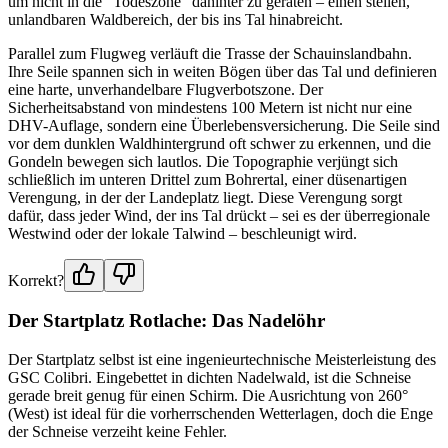
um nicht in die "Todeszone" dahinter zu geraten – einen steilen,
unlandbaren Waldbereich, der bis ins Tal hinabreicht.
Parallel zum Flugweg verläuft die Trasse der Schauinslandbahn.
Ihre Seile spannen sich in weiten Bögen über das Tal und definieren
eine harte, unverhandelbare Flugverbotszone. Der
Sicherheitsabstand von mindestens 100 Metern ist nicht nur eine
DHV-Auflage, sondern eine Überlebensversicherung. Die Seile sind
vor dem dunklen Waldhintergrund oft schwer zu erkennen, und die
Gondeln bewegen sich lautlos. Die Topographie verjüngt sich
schließlich im unteren Drittel zum Bohrertal, einer düsenartigen
Verengung, in der der Landeplatz liegt. Diese Verengung sorgt
dafür, dass jeder Wind, der ins Tal drückt – sei es der überregionale
Westwind oder der lokale Talwind – beschleunigt wird.
Korrekt?
Der Startplatz Rotlache: Das Nadelöhr
Der Startplatz selbst ist eine ingenieurtechnische Meisterleistung des
GSC Colibri. Eingebettet in dichten Nadelwald, ist die Schneise
gerade breit genug für einen Schirm. Die Ausrichtung von 260°
(West) ist ideal für die vorherrschenden Wetterlagen, doch die Enge
der Schneise verzeiht keine Fehler.