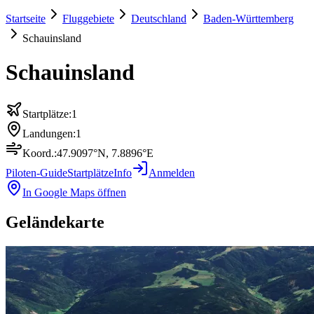
Startseite
Fluggebiete
Deutschland
Baden-Württemberg
Schauinsland
Schauinsland
Startplätze:
1
Landungen:
1
Koord.:
47.9097
°N,
7.8896
°E
Piloten-Guide
Startplätze
Info
Anmelden
In Google Maps öffnen
Geländekarte