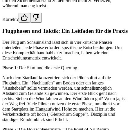
um den Sicherheitsabstand zu den Seilen nicht zu verletzen,
während man eng kreist.
Korrekt?
Flugphasen und Taktik: Ein Leitfaden für die Praxis
Der Flug am Schauinsland lässt sich in vier kritische Phasen
unterteilen. Jede Phase erfordert spezifische Entscheidungen. Um
diese Komplexität handhabbar zu machen, haben wir eine
Entscheidungsmatrix entwickelt.
Phase 1: Der Start und die erste Querung
Nach dem Startlauf konzentriert sich der Pilot sofort auf die
Flugbahn. Ein "Nachlaufen" am Boden oder ein langes
"Aushebeln" sollte vermieden werden, um schnellstmöglich
Abstand zum Gelände zu gewinnen. Der erste Blick geht nach
rechts: Stehen die Windfahnen an den Windrädern gut? Wenn ja, ist
der Weg frei. Viele Piloten nutzen die erste Phase, um direkt vor
dem Startplatz im Hangaufwind Höhe zu machen. Hier ist die
Verkehrsdichte oft hoch ("Gleitschirm-Suppe"). Disziplin und
ständiger Rundumblick sind Pflicht.
Phase 2: Die Holzschlägermatte – The Point of No Return