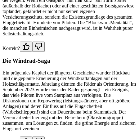
der Regeln. Wenn ein Gastpilot "nur mal kurz" am Turm startet
(außerhalb der Rotlache) oder auf einer geschützten Borstgraswiese
toplandet, gefährdet er nicht nur seinen eigenen
Versicherungsschutz, sondern die Existenzgrundlage des gesamten
Fluggebiets für Hunderte von Piloten. Die "Blockwart-Mentalität",
die manchen Einheimischen nachgesagt wird, ist in Wahrheit purer
Selbsterhaltungstrieb.
Korrekt?
Die Windrad-Saga
Ein prägendes Kapitel der jüngeren Geschichte war der Rückbau
und die geplante Erneuerung der Windkraftanlagen auf der
Holzschlägermatte. Jahrelang dienten die Räder als Orientierung. Im
September 2023 wurde eines der Räder gesprengt – ein Ereignis,
das viele Piloten live vom Startplatz aus verfolgten. Die
Diskussionen um Repowering (leistungsstärkere, aber oft größere
Anlagen) und deren Einfluss auf die Flugsicherheit
(Wirbelschleppen!) sind ein Dauerthema beim Stammtisch. Der
Verein arbeitet hier eng mit den Betreibern (Ökostromgruppe)
zusammen, um Lösungen zu finden, die grüne Energie und sicheren
Flugsport vereinen.