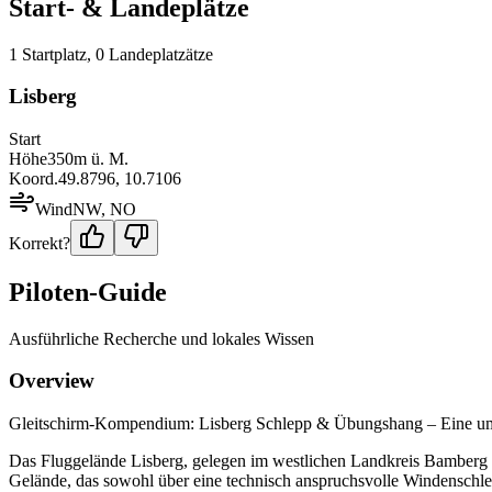
Start- & Landeplätze
1
Startplatz
,
0
Landeplatz
ätze
Lisberg
Start
Höhe
350
m ü. M.
Koord.
49.8796
,
10.7106
Wind
NW, NO
Korrekt?
Piloten-Guide
Ausführliche Recherche und lokales Wissen
Overview
Gleitschirm-Kompendium: Lisberg Schlepp & Übungshang – Eine um
Das Fluggelände Lisberg, gelegen im westlichen Landkreis Bamberg am
Gelände, das sowohl über eine technisch anspruchsvolle Windenschl