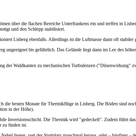
ömen über die flachen Bereiche Unterfrankens ein und treffen in Lisbe
stigt und den Schlepp stabilisiert.
niert Lisberg ebenfalls. Allerdings ist die Luftmasse dann oft stabile
berg ungeeignet bis gefährlich. Das Gelände liegt dann im Lee des hö
ömung der Waldkanten zu mechanischen Turbulenzen ("Düsenwirkung" 
sch die besten Monate für Thermikflüge in Lisberg. Die Böden sind noch
ktion in der Höhe).
abile Inversionsschicht. Die Thermik wird "gedeckelt". Zudem führt d
zu finden ist.
m Nebel liegen, ragt der Startplatz manchmal heraus, oder – häufiger –