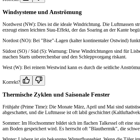
Windsysteme und Anströmung
Nordwest (NW): Dies ist die ideale Windrichtung. Die Luftmassen str
erzeugt einen leichten Stau-Effekt, der das Soaring an der Kante begün
Nordost (NO): Bei "Bise"-Lagen (kalter kontinentaler Ostwind) funktio
Südost (SO) / Süd (S): Warnung: Diese Windrichtungen sind für Lis
machen Starts unberechenbar und den Schleppvorgang riskant.
West (W): Bei reinem Westwind kann es durch die seitliche Anstr
Korrekt?
Thermische Zyklen und Saisonale Fenster
Frühjahr (Prime Time): Die Monate März, April und Mai sind statisti
abgeschattet, und die Luftmasse ist oft labil geschichtet (Kaltluftadve
Sommer: Im Hochsommer bildet sich im flachen Talkessel oft eine st
am Boden gespeichert wird. Es herrscht oft "Blauthermik", die schwer 
Winter: Lisberg ist ein bekanntes Winterfluggebiet. Wenn die Täler i