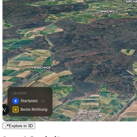
📍
Explore in 3D