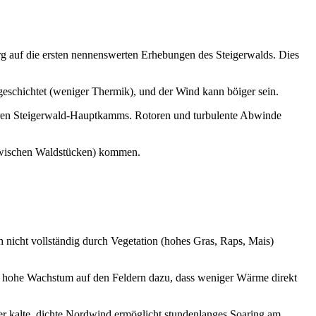
rg auf die ersten nennenswerten Erhebungen des Steigerwalds. Dies
r geschichtet (weniger Thermik), und der Wind kann böiger sein.
heren Steigerwald-Hauptkamms. Rotoren und turbulente Abwinde
zwischen Waldstücken) kommen.
 nicht vollständig durch Vegetation (hohes Gras, Raps, Mais)
as hohe Wachstum auf den Feldern dazu, dass weniger Wärme direkt
 der kalte, dichte Nordwind ermöglicht stundenlanges Soaring am