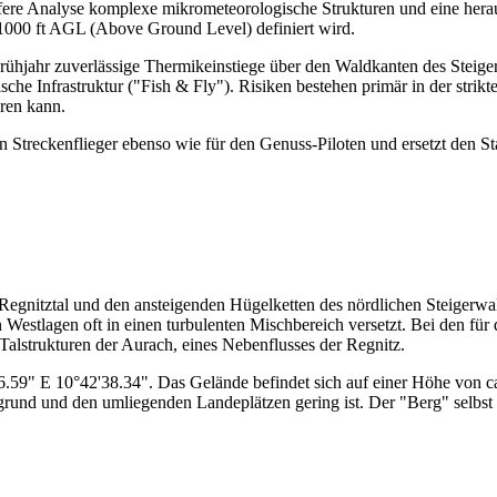
tiefere Analyse komplexe mikrometeorologische Strukturen und eine he
000 ft AGL (Above Ground Level) definiert wird.
Frühjahr zuverlässige Thermikeinstiege über den Waldkanten des Stei
he Infrastruktur ("Fish & Fly"). Risiken bestehen primär in der strik
hren kann.
ten Streckenflieger ebenso wie für den Genuss-Piloten und ersetzt den S
 Regnitztal und den ansteigenden Hügelketten des nördlichen Steigerwa
n Westlagen oft in einen turbulenten Mischbereich versetzt. Bei den fü
Talstrukturen der Aurach, eines Nebenflusses der Regnitz.
6.59" E 10°42'38.34". Das Gelände befindet sich auf einer Höhe von ca
grund und den umliegenden Landeplätzen gering ist. Der "Berg" selbst i