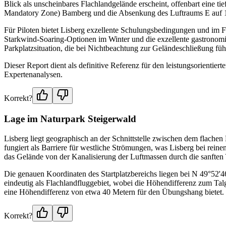
Blick als unscheinbares Flachlandgelände erscheint, offenbart eine 
Mandatory Zone) Bamberg und die Absenkung des Luftraums E auf 1
Für Piloten bietet Lisberg exzellente Schulungsbedingungen und im 
Starkwind-Soaring-Optionen im Winter und die exzellente gastronomisc
Parkplatzsituation, die bei Nichtbeachtung zur Geländeschließung fü
Dieser Report dient als definitive Referenz für den leistungsorientier
Expertenanalysen.
Korrekt?
Lage im Naturpark Steigerwald
Lisberg liegt geographisch an der Schnittstelle zwischen dem flachen
fungiert als Barriere für westliche Strömungen, was Lisberg bei reine
das Gelände von der Kanalisierung der Luftmassen durch die sanften 
Die genauen Koordinaten des Startplatzbereichs liegen bei N 49°52'4
eindeutig als Flachlandfluggebiet, wobei die Höhendifferenz zum Tal
eine Höhendifferenz von etwa 40 Metern für den Übungshang bietet.
Korrekt?