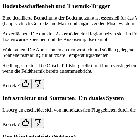
Bodenbeschaffenheit und Thermik-Trigger
Eine detaillierte Betrachtung der Bodennutzung ist essenziell für da
(hauptsächlich Getreide und Mais) und angrenzenden Mischwäldern.
Ackerflächen: Die dunklen Ackerböden der Region heizen sich im Frü
Bodenwärme speichert und die Auslöseimpulse dämpft.
Waldkanten: Die Abrisskanten an den westlich und südlich gelegenen
Sonneneinstrahlung für nutzbare Temperaturgradienten.
Siedlungsstruktur: Die Ortschaft Lisberg selbst, mit ihren versiegelt
wenn die Feldthermik bereits zusammenbricht.
Korrekt?
Infrastruktur und Startarten: Ein duales System
Lisberg unterscheidet sich von monokausalen Fluggebieten durch die 
Korrekt?
Der Windenbetrieb (Schlepp)