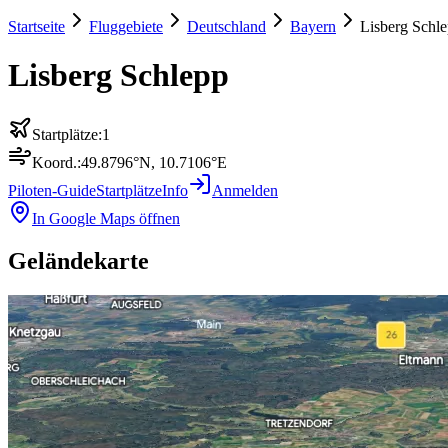
Startseite
Fluggebiete
Deutschland
Bayern
Lisberg Schl
Lisberg Schlepp
Startplätze:
1
Koord.:
49.8796
°N,
10.7106
°E
Piloten-Guide
Startplätze
Info
Anmelden
In Google Maps öffnen
Geländekarte