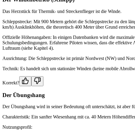
Das Herzstück für Thermik- und Streckenflieger ist die Winde.
Schleppstrecke: Mit 900 Metern gehört die Schleppstrecke zu den lä
km/h) Ausklinkhöhen, die theoretisch 400 Meter über Grund erreich
Offizielle Höhenangaben: In einigen Datenbanken wird die maximale S
Schulungsbedingungen. Erfahrene Piloten wissen, dass die effektive A
Luftraum (siehe Kapitel 4).
Ausrichtung: Die Schleppstrecke ist primär Nordwest (NW) und Nordo
Technik: Es handelt sich um stationäre Winden (keine mobile Abrollwin
Korrekt?
Der Übungshang
Der Übungshang wird in seiner Bedeutung oft unterschätzt, ist aber für
Charakteristik: Ein sanfter Wiesenhang mit ca. 40 Metern Höhendiffe
Nutzungsprofil: