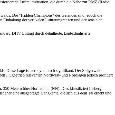
rausfordernde Luftraumsituation, die durch die Nähe zur RMZ (Radio
gerwalds. Die "Hidden Champions" des Geländes sind jedoch die
ten Einhaltung der vertikalen Luftraumgrenzen und der sensiblen
tandard-DHV-Eintrag durch detaillierte, kontextualisierte
lds. Diese Lage ist aerodynamisch signifikant. Der Steigerwald
r den Flugbetrieb relevanten Nordwest- und Nordlagen jedoch profitiert
. 350 Metern über Normalnull (NN). Dies klassifiziert Lisberg
st eher eine ausgeprägte Hangkante, die sich aus dem Tal erhebt und