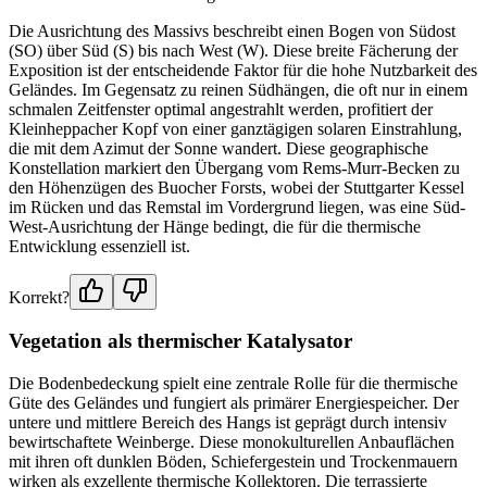
Die Ausrichtung des Massivs beschreibt einen Bogen von Südost
(SO) über Süd (S) bis nach West (W). Diese breite Fächerung der
Exposition ist der entscheidende Faktor für die hohe Nutzbarkeit des
Geländes. Im Gegensatz zu reinen Südhängen, die oft nur in einem
schmalen Zeitfenster optimal angestrahlt werden, profitiert der
Kleinheppacher Kopf von einer ganztägigen solaren Einstrahlung,
die mit dem Azimut der Sonne wandert. Diese geographische
Konstellation markiert den Übergang vom Rems-Murr-Becken zu
den Höhenzügen des Buocher Forsts, wobei der Stuttgarter Kessel
im Rücken und das Remstal im Vordergrund liegen, was eine Süd-
West-Ausrichtung der Hänge bedingt, die für die thermische
Entwicklung essenziell ist.
Korrekt?
Vegetation als thermischer Katalysator
Die Bodenbedeckung spielt eine zentrale Rolle für die thermische
Güte des Geländes und fungiert als primärer Energiespeicher. Der
untere und mittlere Bereich des Hangs ist geprägt durch intensiv
bewirtschaftete Weinberge. Diese monokulturellen Anbauflächen
mit ihren oft dunklen Böden, Schiefergestein und Trockenmauern
wirken als exzellente thermische Kollektoren. Die terrassierte