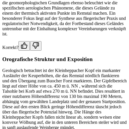
die geomorphologischen Grundlagen ebenso beleuchtet wie die
spezifischen aerologischen Phänomene, die dieses Gelände zu
einem der thermisch aktivsten Punkte im Remstal machen. Ein
besonderer Fokus liegt auf der Synthese aus fliegerischer Praxis und
regulatorischer Notwendigkeit, da der Fortbestand dieses Geländes
untrennbar mit der Einhaltung komplexer Vereinbarungen verknüpft
ist.
Korrekt?
Orografische Struktur und Exposition
Geologisch betrachtet ist der Kleinheppacher Kopf ein markanter
Ausläufer der Keuperhöhen, die das Remstal nördlich flankieren
und den Übergang zum Buocher Forst markieren. Der Gipfelbereich
liegt auf einer Höhe von ca. 450 m ü. NN , während sich die
Talsohle bei Korb auf etwa 270 m ü. NN befindet. Dies resultiert in
einer nutzbaren Höhendifferenz von 130 bis maximal 190 Metern,
abhängig vom gewählten Landeplatz und der genauen Startposition.
Diese auf den ersten Blick geringe Höhendifferenz täuscht jedoch
über das fliegerische Potenzial hinweg. Die Hänge des
Kleinheppacher Kopfs fallen nicht linear ab, sondern weisen eine
konvexe Wölbung auf, die in den unteren Bereichen steiler wird und
in sanft auslaufende Weinberge mündet.