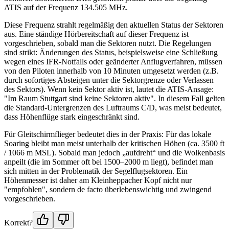
ATIS auf der Frequenz 134.505 MHz.
Diese Frequenz strahlt regelmäßig den aktuellen Status der Sektoren
aus. Eine ständige Hörbereitschaft auf dieser Frequenz ist
vorgeschrieben, sobald man die Sektoren nutzt. Die Regelungen
sind strikt: Änderungen des Status, beispielsweise eine Schließung
wegen eines IFR-Notfalls oder geänderter Anflugverfahren, müssen
von den Piloten innerhalb von 10 Minuten umgesetzt werden (z.B.
durch sofortiges Absteigen unter die Sektorgrenze oder Verlassen
des Sektors). Wenn kein Sektor aktiv ist, lautet die ATIS-Ansage:
"Im Raum Stuttgart sind keine Sektoren aktiv". In diesem Fall gelten
die Standard-Untergrenzen des Luftraums C/D, was meist bedeutet,
dass Höhenflüge stark eingeschränkt sind.
Für Gleitschirmflieger bedeutet dies in der Praxis: Für das lokale
Soaring bleibt man meist unterhalb der kritischen Höhen (ca. 3500 ft
/ 1066 m MSL). Sobald man jedoch „aufdreht“ und die Wolkenbasis
anpeilt (die im Sommer oft bei 1500–2000 m liegt), befindet man
sich mitten in der Problematik der Segelflugsektoren. Ein
Höhenmesser ist daher am Kleinheppacher Kopf nicht nur
"empfohlen", sondern de facto überlebenswichtig und zwingend
vorgeschrieben.
Korrekt?