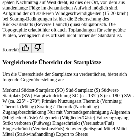
späten Nachmittag auf West dreht, ist dies der Ort, von dem aus
stundenlange Flüge im dynamischen Aufwind möglich sind.
Aufgrund der oft stärkeren Windgeschwindigkeiten (15-20 km/h)
bei Soaring-Bedingungen ist hier die Beherrschung des
Rückwärtsstarts (Reverse Launch) quasi obligatorisch. Die
Topographie erlaubt hier oft auch Toplandungen für sehr geübte
Piloten, wenngleich dies offiziell nicht immer der Standard ist.
Korrekt?
Vergleichende Übersicht der Startplätze
Um die Unterschiede der Startplätze zu verdeutlichen, bietet sich
folgende Gegenüberstellung an:
Merkmal Südost-Startplatz (SO) Süd-Startplatz (S) Südwest-
Startplatz (SW) Hauptwindrichtung SO (ca. 135°) S (ca. 180°) SW -
W (ca. 225° - 270°) Primäre Nutzungsart Thermik (Vormittag)
Thermik (Mittag) Soaring / Thermik (Nachmittag)
Zugangsbeschränkung Nur mit Vorstandsgenehmigung Allgemein
(Mitglieder/Gäste) Allgemein (Mitglieder/Gäste) Fahrzeugzugang
Strikt verboten (Fußweg) Eingeschränkt (Vereinsbus/Fuß)
Eingeschränkt (Vereinsbus/Fuß) Schwierigkeitsgrad Mittel Mittel
Mittel (Starkwindhandling) Export to Sheets