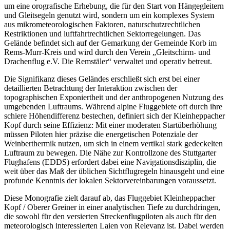
um eine orografische Erhebung, die für den Start von Hängegleitern
und Gleitsegeln genutzt wird, sondern um ein komplexes System
aus mikrometeorologischen Faktoren, naturschutzrechtlichen
Restriktionen und luftfahrtrechtlichen Sektorregelungen. Das
Gelände befindet sich auf der Gemarkung der Gemeinde Korb im
Rems-Murr-Kreis und wird durch den Verein „Gleitschirm- und
Drachenflug e.V. Die Remstäler“ verwaltet und operativ betreut.
Die Signifikanz dieses Geländes erschließt sich erst bei einer
detaillierten Betrachtung der Interaktion zwischen der
topographischen Exponiertheit und der anthropogenen Nutzung des
umgebenden Luftraums. Während alpine Fluggebiete oft durch ihre
schiere Höhendifferenz bestechen, definiert sich der Kleinheppacher
Kopf durch seine Effizienz: Mit einer moderaten Startüberhöhung
müssen Piloten hier präzise die energetischen Potenziale der
Weinberthermik nutzen, um sich in einem vertikal stark gedeckelten
Luftraum zu bewegen. Die Nähe zur Kontrollzone des Stuttgarter
Flughafens (EDDS) erfordert dabei eine Navigationsdisziplin, die
weit über das Maß der üblichen Sichtflugregeln hinausgeht und eine
profunde Kenntnis der lokalen Sektorvereinbarungen voraussetzt.
Diese Monografie zielt darauf ab, das Fluggebiet Kleinheppacher
Kopf / Oberer Greiner in einer analytischen Tiefe zu durchdringen,
die sowohl für den versierten Streckenflugpiloten als auch für den
meteorologisch interessierten Laien von Relevanz ist. Dabei werden