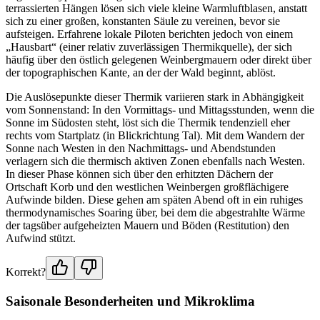
terrassierten Hängen lösen sich viele kleine Warmluftblasen, anstatt
sich zu einer großen, konstanten Säule zu vereinen, bevor sie
aufsteigen. Erfahrene lokale Piloten berichten jedoch von einem
„Hausbart“ (einer relativ zuverlässigen Thermikquelle), der sich
häufig über den östlich gelegenen Weinbergmauern oder direkt über
der topographischen Kante, an der der Wald beginnt, ablöst.
Die Auslösepunkte dieser Thermik variieren stark in Abhängigkeit
vom Sonnenstand: In den Vormittags- und Mittagsstunden, wenn die
Sonne im Südosten steht, löst sich die Thermik tendenziell eher
rechts vom Startplatz (in Blickrichtung Tal). Mit dem Wandern der
Sonne nach Westen in den Nachmittags- und Abendstunden
verlagern sich die thermisch aktiven Zonen ebenfalls nach Westen.
In dieser Phase können sich über den erhitzten Dächern der
Ortschaft Korb und den westlichen Weinbergen großflächigere
Aufwinde bilden. Diese gehen am späten Abend oft in ein ruhiges
thermodynamisches Soaring über, bei dem die abgestrahlte Wärme
der tagsüber aufgeheizten Mauern und Böden (Restitution) den
Aufwind stützt.
Korrekt?
Saisonale Besonderheiten und Mikroklima