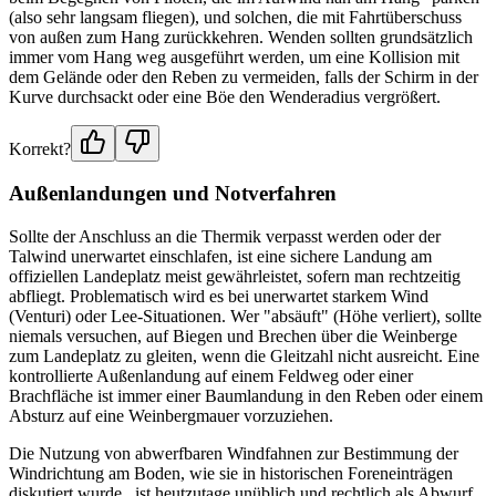
(also sehr langsam fliegen), und solchen, die mit Fahrtüberschuss
von außen zum Hang zurückkehren. Wenden sollten grundsätzlich
immer vom Hang weg ausgeführt werden, um eine Kollision mit
dem Gelände oder den Reben zu vermeiden, falls der Schirm in der
Kurve durchsackt oder eine Böe den Wenderadius vergrößert.
Korrekt?
Außenlandungen und Notverfahren
Sollte der Anschluss an die Thermik verpasst werden oder der
Talwind unerwartet einschlafen, ist eine sichere Landung am
offiziellen Landeplatz meist gewährleistet, sofern man rechtzeitig
abfliegt. Problematisch wird es bei unerwartet starkem Wind
(Venturi) oder Lee-Situationen. Wer "absäuft" (Höhe verliert), sollte
niemals versuchen, auf Biegen und Brechen über die Weinberge
zum Landeplatz zu gleiten, wenn die Gleitzahl nicht ausreicht. Eine
kontrollierte Außenlandung auf einem Feldweg oder einer
Brachfläche ist immer einer Baumlandung in den Reben oder einem
Absturz auf eine Weinbergmauer vorzuziehen.
Die Nutzung von abwerfbaren Windfahnen zur Bestimmung der
Windrichtung am Boden, wie sie in historischen Foreneinträgen
diskutiert wurde , ist heutzutage unüblich und rechtlich als Abwurf