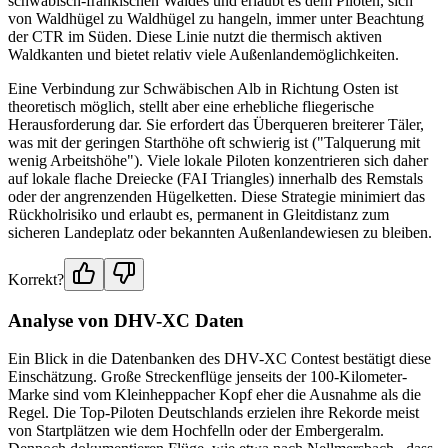
schwäbisch-fränkischen Waldes und erlaubt es dem Piloten, sich
von Waldhügel zu Waldhügel zu hangeln, immer unter Beachtung
der CTR im Süden. Diese Linie nutzt die thermisch aktiven
Waldkanten und bietet relativ viele Außenlandemöglichkeiten.
Eine Verbindung zur Schwäbischen Alb in Richtung Osten ist
theoretisch möglich, stellt aber eine erhebliche fliegerische
Herausforderung dar. Sie erfordert das Überqueren breiterer Täler,
was mit der geringen Starthöhe oft schwierig ist ("Talquerung mit
wenig Arbeitshöhe"). Viele lokale Piloten konzentrieren sich daher
auf lokale flache Dreiecke (FAI Triangles) innerhalb des Remstals
oder der angrenzenden Hügelketten. Diese Strategie minimiert das
Rückholrisiko und erlaubt es, permanent in Gleitdistanz zum
sicheren Landeplatz oder bekannten Außenlandewiesen zu bleiben.
Korrekt?
Analyse von DHV-XC Daten
Ein Blick in die Datenbanken des DHV-XC Contest bestätigt diese
Einschätzung. Große Streckenflüge jenseits der 100-Kilometer-
Marke sind vom Kleinheppacher Kopf eher die Ausnahme als die
Regel. Die Top-Piloten Deutschlands erzielen ihre Rekorde meist
von Startplätzen wie dem Hochfelln oder der Embergeralm.