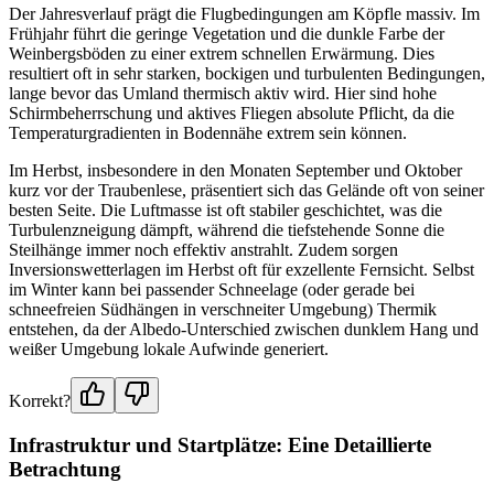
Der Jahresverlauf prägt die Flugbedingungen am Köpfle massiv. Im
Frühjahr führt die geringe Vegetation und die dunkle Farbe der
Weinbergsböden zu einer extrem schnellen Erwärmung. Dies
resultiert oft in sehr starken, bockigen und turbulenten Bedingungen,
lange bevor das Umland thermisch aktiv wird. Hier sind hohe
Schirmbeherrschung und aktives Fliegen absolute Pflicht, da die
Temperaturgradienten in Bodennähe extrem sein können.
Im Herbst, insbesondere in den Monaten September und Oktober
kurz vor der Traubenlese, präsentiert sich das Gelände oft von seiner
besten Seite. Die Luftmasse ist oft stabiler geschichtet, was die
Turbulenzneigung dämpft, während die tiefstehende Sonne die
Steilhänge immer noch effektiv anstrahlt. Zudem sorgen
Inversionswetterlagen im Herbst oft für exzellente Fernsicht. Selbst
im Winter kann bei passender Schneelage (oder gerade bei
schneefreien Südhängen in verschneiter Umgebung) Thermik
entstehen, da der Albedo-Unterschied zwischen dunklem Hang und
weißer Umgebung lokale Aufwinde generiert.
Korrekt?
Infrastruktur und Startplätze: Eine Detaillierte
Betrachtung