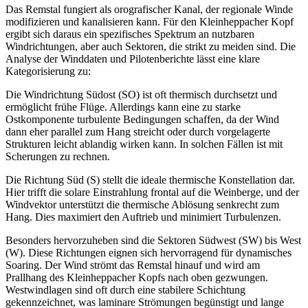
Das Remstal fungiert als orografischer Kanal, der regionale Winde
modifizieren und kanalisieren kann. Für den Kleinheppacher Kopf
ergibt sich daraus ein spezifisches Spektrum an nutzbaren
Windrichtungen, aber auch Sektoren, die strikt zu meiden sind. Die
Analyse der Winddaten und Pilotenberichte lässt eine klare
Kategorisierung zu:
Die Windrichtung Südost (SO) ist oft thermisch durchsetzt und
ermöglicht frühe Flüge. Allerdings kann eine zu starke
Ostkomponente turbulente Bedingungen schaffen, da der Wind
dann eher parallel zum Hang streicht oder durch vorgelagerte
Strukturen leicht ablandig wirken kann. In solchen Fällen ist mit
Scherungen zu rechnen.
Die Richtung Süd (S) stellt die ideale thermische Konstellation dar.
Hier trifft die solare Einstrahlung frontal auf die Weinberge, und der
Windvektor unterstützt die thermische Ablösung senkrecht zum
Hang. Dies maximiert den Auftrieb und minimiert Turbulenzen.
Besonders hervorzuheben sind die Sektoren Südwest (SW) bis West
(W). Diese Richtungen eignen sich hervorragend für dynamisches
Soaring. Der Wind strömt das Remstal hinauf und wird am
Prallhang des Kleinheppacher Kopfs nach oben gezwungen.
Westwindlagen sind oft durch eine stabilere Schichtung
gekennzeichnet, was laminare Strömungen begünstigt und lange