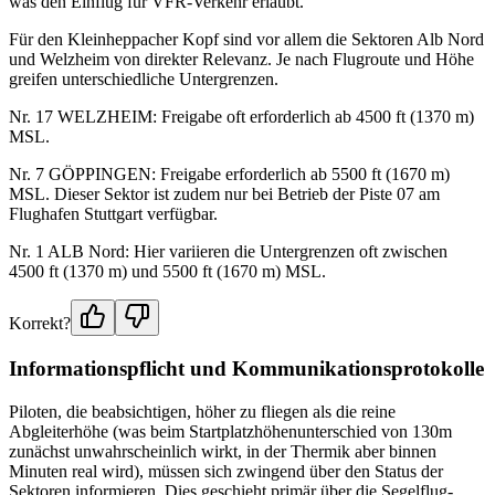
was den Einflug für VFR-Verkehr erlaubt.
Für den Kleinheppacher Kopf sind vor allem die Sektoren Alb Nord
und Welzheim von direkter Relevanz. Je nach Flugroute und Höhe
greifen unterschiedliche Untergrenzen.
Nr. 17 WELZHEIM: Freigabe oft erforderlich ab 4500 ft (1370 m)
MSL.
Nr. 7 GÖPPINGEN: Freigabe erforderlich ab 5500 ft (1670 m)
MSL. Dieser Sektor ist zudem nur bei Betrieb der Piste 07 am
Flughafen Stuttgart verfügbar.
Nr. 1 ALB Nord: Hier variieren die Untergrenzen oft zwischen
4500 ft (1370 m) und 5500 ft (1670 m) MSL.
Korrekt?
Informationspflicht und Kommunikationsprotokolle
Piloten, die beabsichtigen, höher zu fliegen als die reine
Abgleiterhöhe (was beim Startplatzhöhenunterschied von 130m
zunächst unwahrscheinlich wirkt, in der Thermik aber binnen
Minuten real wird), müssen sich zwingend über den Status der
Sektoren informieren. Dies geschieht primär über die Segelflug-