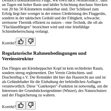
Dennoch dokumentieren Flüge, wie etwa nach Nellmersbach , dass
an Tagen mit hoher Basis und labiler Schichtung durchaus Strecken
von 20 bis 50 Kilometern realisierbar sind. Der Schlüssel zum
Erfolg liegt hier weniger in der reinen Gleitleistung des Fluggeräts,
sondern in der taktischen Geduld und der Fähigkeit, schwache,
zerrissene Thermik effizient zu nutzen – eine Technik, die oft als
"Flachlandfliegen" bezeichnet wird und eine feinfühlige
Schirmbeherrschung verlangt.
Korrekt?
Regulatorische Rahmenbedingungen und
Vereinsstruktur
Das Fliegen am Kleinheppacher Kopf ist kein rechtsfreier Raum,
sondern streng reglementiert. Der Verein Gleitschirm- und
Drachenflug e.V. Die Remstäler übt hier das Hausrecht aus und ist
als Geländehalter für die Einhaltung der behördlichen Auflagen
verantwortlich. Diese "Gatekeeper"-Funktion ist notwendig, um die
Interessen der Grundstückseigentümer (Winzer), des Naturschutzes
und der Flugsicherung zu wahren.
Korrekt?