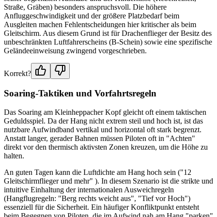
Straße, Gräben) besonders anspruchsvoll. Die höhere
Anfluggeschwindigkeit und der größere Platzbedarf beim
Ausgleiten machen Fehlentscheidungen hier kritischer als beim
Gleitschirm. Aus diesem Grund ist für Drachenflieger der Besitz des
unbeschränkten Luftfahrerscheins (B-Schein) sowie eine spezifische
Geländeeinweisung zwingend vorgeschrieben.
Korrekt?
Soaring-Taktiken und Vorfahrtsregeln
Das Soaring am Kleinheppacher Kopf gleicht oft einem taktischen
Geduldsspiel. Da der Hang nicht extrem steil und hoch ist, ist das
nutzbare Aufwindband vertikal und horizontal oft stark begrenzt.
Anstatt langer, gerader Bahnen müssen Piloten oft in "Achten"
direkt vor den thermisch aktivsten Zonen kreuzen, um die Höhe zu
halten.
An guten Tagen kann die Luftdichte am Hang hoch sein ("12
Gleitschirmflieger und mehr" ). In diesem Szenario ist die strikte und
intuitive Einhaltung der internationalen Ausweichregeln
(Hangflugregeln: "Berg rechts weicht aus", "Tief vor Hoch")
essenziell für die Sicherheit. Ein häufiger Konfliktpunkt entsteht
beim Begegnen von Piloten, die im Aufwind nah am Hang "parken"