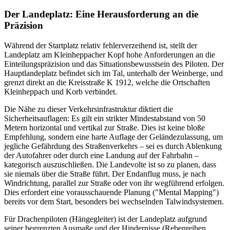
Der Landeplatz: Eine Herausforderung an die
Präzision
Während der Startplatz relativ fehlerverzeihend ist, stellt der
Landeplatz am Kleinheppacher Kopf hohe Anforderungen an die
Einteilungspräzision und das Situationsbewusstsein des Piloten. Der
Hauptlandeplatz befindet sich im Tal, unterhalb der Weinberge, und
grenzt direkt an die Kreisstraße K 1912, welche die Ortschaften
Kleinheppach und Korb verbindet.
Die Nähe zu dieser Verkehrsinfrastruktur diktiert die
Sicherheitsauflagen: Es gilt ein strikter Mindestabstand von 50
Metern horizontal und vertikal zur Straße. Dies ist keine bloße
Empfehlung, sondern eine harte Auflage der Geländezulassung, um
jegliche Gefährdung des Straßenverkehrs – sei es durch Ablenkung
der Autofahrer oder durch eine Landung auf der Fahrbahn –
kategorisch auszuschließen. Die Landevolte ist so zu planen, dass
sie niemals über die Straße führt. Der Endanflug muss, je nach
Windrichtung, parallel zur Straße oder von ihr wegführend erfolgen.
Dies erfordert eine vorausschauende Planung ("Mental Mapping")
bereits vor dem Start, besonders bei wechselnden Talwindsystemen.
Für Drachenpiloten (Hängegleiter) ist der Landeplatz aufgrund
seiner begrenzten Ausmaße und der Hindernisse (Rebenreihen,