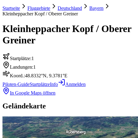
Startseite
Fluggebiete
Deutschland
Bayern
Kleinheppacher Kopf / Oberer Greiner
Kleinheppacher Kopf / Oberer
Greiner
Startplätze:
1
Landungen:
1
Koord.:
48.8332
°N,
9.3781
°E
Piloten-Guide
Startplätze
Info
Anmelden
In Google Maps öffnen
Geländekarte