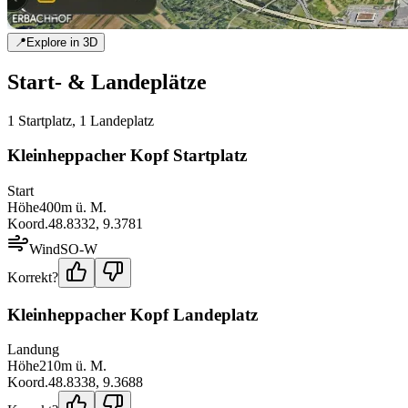
📍
Explore in 3D
Start- & Landeplätze
1
Startplatz
,
1
Landeplatz
Kleinheppacher Kopf Startplatz
Start
Höhe
400
m ü. M.
Koord.
48.8332
,
9.3781
Wind
SO-W
Korrekt?
Kleinheppacher Kopf Landeplatz
Landung
Höhe
210
m ü. M.
Koord.
48.8338
,
9.3688