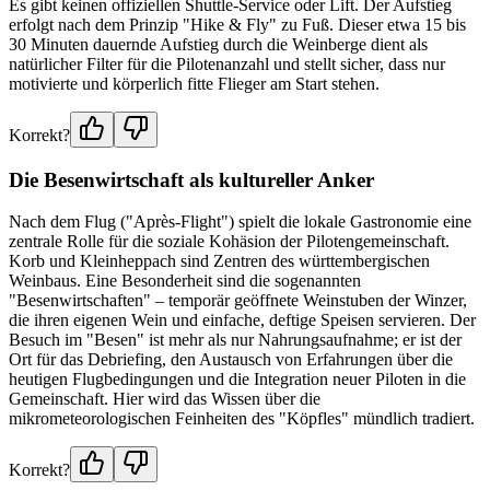
Es gibt keinen offiziellen Shuttle-Service oder Lift. Der Aufstieg
erfolgt nach dem Prinzip "Hike & Fly" zu Fuß. Dieser etwa 15 bis
30 Minuten dauernde Aufstieg durch die Weinberge dient als
natürlicher Filter für die Pilotenanzahl und stellt sicher, dass nur
motivierte und körperlich fitte Flieger am Start stehen.
Korrekt?
Die Besenwirtschaft als kultureller Anker
Nach dem Flug ("Après-Flight") spielt die lokale Gastronomie eine
zentrale Rolle für die soziale Kohäsion der Pilotengemeinschaft.
Korb und Kleinheppach sind Zentren des württembergischen
Weinbaus. Eine Besonderheit sind die sogenannten
"Besenwirtschaften" – temporär geöffnete Weinstuben der Winzer,
die ihren eigenen Wein und einfache, deftige Speisen servieren. Der
Besuch im "Besen" ist mehr als nur Nahrungsaufnahme; er ist der
Ort für das Debriefing, den Austausch von Erfahrungen über die
heutigen Flugbedingungen und die Integration neuer Piloten in die
Gemeinschaft. Hier wird das Wissen über die
mikrometeorologischen Feinheiten des "Köpfles" mündlich tradiert.
Korrekt?