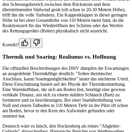
den Scherungsbereich zwischen dem Rückstrom und dem
überströmenden Südwind gerät (oft schon in 20-30 Metern Höhe),
trifft ihn die volle Turbulenz. Ein Kappenklapper in dieser geringen
Höhe ist bei einer Gesamthöhe von 110 Metern meist fatal, da die
Reaktionszeit für das Wiederöffnen des Schirms oder das Werfen
des Rettungsgerätes (Retter) physikalisch nicht ausreicht.
Korrekt?
Thermik und Soaring: Realismus vs. Hoffnung
Die offiziellen Beschreibungen des DHV dämpfen die Erwartungen
an ausgedehnte Thermikflüge deutlich: "Selten thermischer
Anschluss, kaum Soaringmöglichkeiten" lautet das nüchterne Urteil.
Diese Einschätzung basiert auf der Physik der Thermikentstehung.
Eine Warmluftblase, die sich am Boden löst, benötigt eine gewisse
vertikale Distanz, um sich zu einem stabilen Schlauch (Bart) zu
formieren und zu beschleunigen. Bei einer Startüberhöhung von
Null und einem Talboden in 110 Metern Tiefe ist der Pilot oft schon
am Boden, bevor er den Kern des Aufwindes gefunden oder
zentriert hat.
Dennoch wäre es falsch, den Hockenberg als reines "Abgleiter-
Gelände" abzuschreiben. Historische Berichte von Wettbewerben