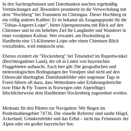
In den Suchergebnissen und Datenbanken tauchen regelmäßig
Vermischungen auf. Besonders prominent ist die Verwechslung mit
dem "Hochberg" bei Traunstein im Chiemgau. Dieser Hochberg ist
ein völlig anderes Kaliber: Er ist bekannt als Ausgangspunkt für die
"Tobias-Angerer-Loipe", bietet Alpenpanorama mit Blick auf den
Chiemsee und ist ein beliebtes Ziel für Langläufer und Wanderer in
einer voralpinen Kulisse. Wer erwartet, am Hockenberg in
Hardheim eine 13-Kilometer-Loipe oder einen Chiemsee-Blick
vorzufinden, wird enttäuscht sein.
Ebenso existiert ein "Hockenberg" bei Teisendorf im Rupertiwinkel
(Berchtesgadener Land), der oft in Listen von bayerischen
Fluggebieten auftaucht. Auch hier gilt: Die geografischen und
meteorologischen Bedingungen der Voralpen sind nicht auf den
Odenwald übertragbar. Datenbankfehler oder ungenaue Tags in
Foren führen oft dazu, dass Wetterdaten oder Erfahrungsberichte
(wie Hike & Fly Touren in Norwegen oder Alpenflüge)
fälschlicherweise dem Hardheimer Hockenberg zugeordnet werden.
Merksatz für den Piloten zur Navigation: Wir fliegen im
Postleitzahlengebiet 74736. Die visuelle Referenz sind sanfte Hügel,
Ackerland, Grünkernfelder und das Erftal – nicht das Felsmassiv der
Alpen oder ein großer bayerischer See.