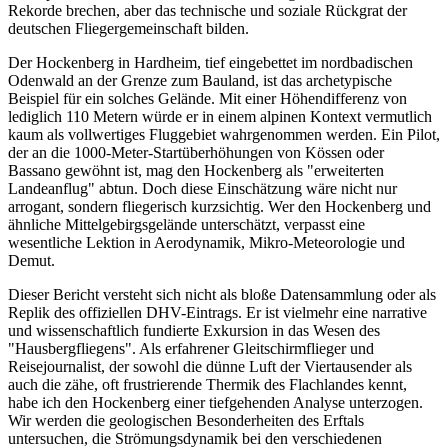
Rekorde brechen, aber das technische und soziale Rückgrat der
deutschen Fliegergemeinschaft bilden.
Der Hockenberg in Hardheim, tief eingebettet im nordbadischen
Odenwald an der Grenze zum Bauland, ist das archetypische
Beispiel für ein solches Gelände. Mit einer Höhendifferenz von
lediglich 110 Metern würde er in einem alpinen Kontext vermutlich
kaum als vollwertiges Fluggebiet wahrgenommen werden. Ein Pilot,
der an die 1000-Meter-Startüberhöhungen von Kössen oder
Bassano gewöhnt ist, mag den Hockenberg als "erweiterten
Landeanflug" abtun. Doch diese Einschätzung wäre nicht nur
arrogant, sondern fliegerisch kurzsichtig. Wer den Hockenberg und
ähnliche Mittelgebirgsgelände unterschätzt, verpasst eine
wesentliche Lektion in Aerodynamik, Mikro-Meteorologie und
Demut.
Dieser Bericht versteht sich nicht als bloße Datensammlung oder als
Replik des offiziellen DHV-Eintrags. Er ist vielmehr eine narrative
und wissenschaftlich fundierte Exkursion in das Wesen des
"Hausbergfliegens". Als erfahrener Gleitschirmflieger und
Reisejournalist, der sowohl die dünne Luft der Viertausender als
auch die zähe, oft frustrierende Thermik des Flachlandes kennt,
habe ich den Hockenberg einer tiefgehenden Analyse unterzogen.
Wir werden die geologischen Besonderheiten des Erftals
untersuchen, die Strömungsdynamik bei den verschiedenen