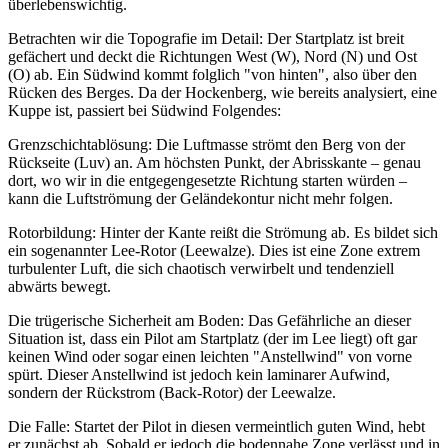
überlebenswichtig.
Betrachten wir die Topografie im Detail: Der Startplatz ist breit
gefächert und deckt die Richtungen West (W), Nord (N) und Ost
(O) ab. Ein Südwind kommt folglich "von hinten", also über den
Rücken des Berges. Da der Hockenberg, wie bereits analysiert, eine
Kuppe ist, passiert bei Südwind Folgendes:
Grenzschichtablösung: Die Luftmasse strömt den Berg von der
Rückseite (Luv) an. Am höchsten Punkt, der Abrisskante – genau
dort, wo wir in die entgegengesetzte Richtung starten würden –
kann die Luftströmung der Geländekontur nicht mehr folgen.
Rotorbildung: Hinter der Kante reißt die Strömung ab. Es bildet sich
ein sogenannter Lee-Rotor (Leewalze). Dies ist eine Zone extrem
turbulenter Luft, die sich chaotisch verwirbelt und tendenziell
abwärts bewegt.
Die trügerische Sicherheit am Boden: Das Gefährliche an dieser
Situation ist, dass ein Pilot am Startplatz (der im Lee liegt) oft gar
keinen Wind oder sogar einen leichten "Anstellwind" von vorne
spürt. Dieser Anstellwind ist jedoch kein laminarer Aufwind,
sondern der Rückstrom (Back-Rotor) der Leewalze.
Die Falle: Startet der Pilot in diesen vermeintlich guten Wind, hebt
er zunächst ab. Sobald er jedoch die bodennahe Zone verlässt und in