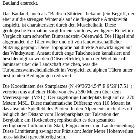
Bauland erstreckt.
Das Bauland, auch als "Badisch Sibirien" bekannt (ein Begriff, der
eher auf die strengen Winter als auf die fliegerische Attraktivität
anspielt), ist charakterisiert durch den Muschelkalk. Diese
geologische Formation sorgt für ein sanfteres, welligeres Relief im
Vergleich zum schroffen Buntsandstein-Odenwald. Die Hügel sind
abgerundet, die Täler weiter und oft von landwirtschaftlicher
Nutzung geprägt. Diese Topografie hat direkte Auswirkungen auf
das Windsystem: Anstatt durch enge Talschneisen kanalisiert und
beschleunigt zu werden (Düseneffekte), kann der Wind hier oft
laminarer über die Landschaft streichen, was die
Turbulenzwahrscheinlichkeit im Vergleich zu alpinen Tälern unter
bestimmten Bedingungen reduziert.
Die Koordinaten des Startplatzes (N 49°36'24.54" E 9°29'17.51")
verorten uns auf einer Höhe von etwa 380 Metern über dem
Meeresspiegel (MSL). Der zugehörige Landeplatz liegt auf ca. 270
Metern MSL. Diese mathematische Differenz von 110 Metern ist
das absolute Spielfeld des Piloten. In den Alpen entspricht dies oft
lediglich der Distanz vom Hotelparkplatz zur Talstation der
Bergbahn; am Hockenberg repräsentiert es den gesamten
verfügbaren Luftraum für Start, Flugmanöver und Landeeinteilung.
Diese Limitierung zwingt zur Präzision: Jeder Meter Höhenverlust
muss taktisch gerechtfertigt sein.