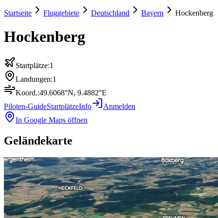
Startseite
Fluggebiete
Deutschland
Bayern
Hockenberg
Hockenberg
Startplätze:
1
Landungen:
1
Koord.:
49.6068
°N,
9.4882
°E
Piloten-Guide
Startplätze
Info
Anmelden
In Google Maps öffnen
Geländekarte