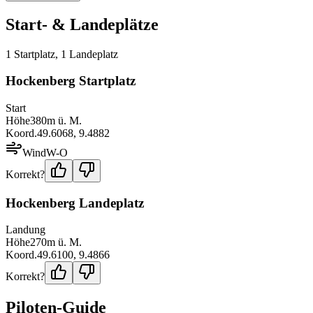
Start- & Landeplätze
1
Startplatz
,
1
Landeplatz
Hockenberg Startplatz
Start
Höhe
380
m ü. M.
Koord.
49.6068
,
9.4882
Wind
W-O
Korrekt?
Hockenberg Landeplatz
Landung
Höhe
270
m ü. M.
Koord.
49.6100
,
9.4866
Korrekt?
Piloten-Guide