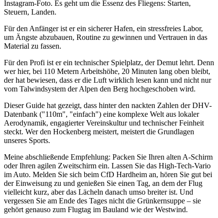
Instagram-Foto. Es geht um die Essenz des Fliegens: Starten,
Steuern, Landen.
Für den Anfänger ist er ein sicherer Hafen, ein stressfreies Labor,
um Ängste abzubauen, Routine zu gewinnen und Vertrauen in das
Material zu fassen.
Für den Profi ist er ein technischer Spielplatz, der Demut lehrt. Denn
wer hier, bei 110 Metern Arbeitshöhe, 20 Minuten lang oben bleibt,
der hat bewiesen, dass er die Luft wirklich lesen kann und nicht nur
vom Talwindsystem der Alpen den Berg hochgeschoben wird.
Dieser Guide hat gezeigt, dass hinter den nackten Zahlen der DHV-
Datenbank ("110m", "einfach") eine komplexe Welt aus lokaler
Aerodynamik, engagierter Vereinskultur und technischer Feinheit
steckt. Wer den Hockenberg meistert, meistert die Grundlagen
unseres Sports.
Meine abschließende Empfehlung: Packen Sie Ihren alten A-Schirm
oder Ihren agilen Zweitschirm ein. Lassen Sie das High-Tech-Vario
im Auto. Melden Sie sich beim CfD Hardheim an, hören Sie gut bei
der Einweisung zu und genießen Sie einen Tag, an dem der Flug
vielleicht kurz, aber das Lächeln danach umso breiter ist. Und
vergessen Sie am Ende des Tages nicht die Grünkernsuppe – sie
gehört genauso zum Flugtag im Bauland wie der Westwind.