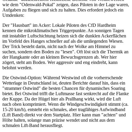
wie dem "Odenwald-Pokal" zeigen, dass Piloten in der Lage waren,
Aufgaben zu fliegen und sich zu halten. Dies erfordert jedoch ein
Umdenken:
Der "Hausbart" im Acker: Lokale Piloten des CfD Hardheim
kennen die mikroklimatischen Triggerpunkte. An sonnigen Tagen
mit instabiler Luftschichtung heizen sich die dunklen Ackerflächen
im Vorfeld des Hanges schneller auf als die umliegenden Wiesen.
Der Trick besteht darin, nicht nach der Wolke am Himmel zu
suchen, sondern den Boden zu "lesen". Oft löst sich die Thermik an
der Hangkante oder an kleinen Bewuchsgrenzen ab. Wer hier
zögert, steht am Boden. Wer aggressiv und eng eindreht, kann
belohnt werden.
Die Ostwind-Option: Während Westwind oft die vorherrschende
Wetterlage in Deutschland ist, deuten Berichte darauf hin, dass ein
"strammer Ostwind" die besten Chancen für dynamisches Soaring
bietet. Bei Ostwind trifft die Luftmasse fast senkrecht auf die Flanke
der Kuppe. Da der Hügel hier als Prallhang wirkt, wird die Luft
nach oben komprimiert. Wenn die Windgeschwindigkeit stimmt (ca.
15-20 km/h), entsteht ein schmales, aber tragfähiges Aufwindband
(Lift Band) direkt vor dem Startplatz. Hier kann man "achten" und
Höhe halten, solange man präzise wendet und nicht aus dem
schmalen Lift-Band herausfliegt.