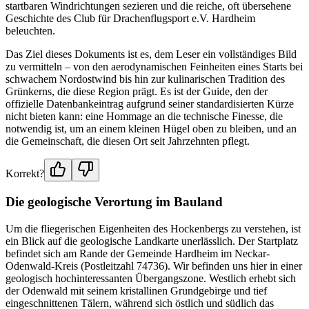
startbaren Windrichtungen sezieren und die reiche, oft übersehene
Geschichte des Club für Drachenflugsport e.V. Hardheim
beleuchten.
Das Ziel dieses Dokuments ist es, dem Leser ein vollständiges Bild
zu vermitteln – von den aerodynamischen Feinheiten eines Starts bei
schwachem Nordostwind bis hin zur kulinarischen Tradition des
Grünkerns, die diese Region prägt. Es ist der Guide, den der
offizielle Datenbankeintrag aufgrund seiner standardisierten Kürze
nicht bieten kann: eine Hommage an die technische Finesse, die
notwendig ist, um an einem kleinen Hügel oben zu bleiben, und an
die Gemeinschaft, die diesen Ort seit Jahrzehnten pflegt.
Korrekt?
Die geologische Verortung im Bauland
Um die fliegerischen Eigenheiten des Hockenbergs zu verstehen, ist
ein Blick auf die geologische Landkarte unerlässlich. Der Startplatz
befindet sich am Rande der Gemeinde Hardheim im Neckar-
Odenwald-Kreis (Postleitzahl 74736). Wir befinden uns hier in einer
geologisch hochinteressanten Übergangszone. Westlich erhebt sich
der Odenwald mit seinem kristallinen Grundgebirge und tief
eingeschnittenen Tälern, während sich östlich und südlich das