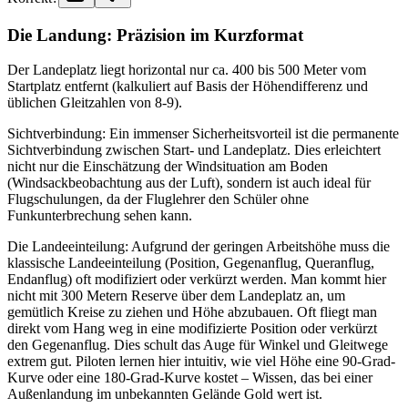
Die Landung: Präzision im Kurzformat
Der Landeplatz liegt horizontal nur ca. 400 bis 500 Meter vom
Startplatz entfernt (kalkuliert auf Basis der Höhendifferenz und
üblichen Gleitzahlen von 8-9).
Sichtverbindung: Ein immenser Sicherheitsvorteil ist die permanente
Sichtverbindung zwischen Start- und Landeplatz. Dies erleichtert
nicht nur die Einschätzung der Windsituation am Boden
(Windsackbeobachtung aus der Luft), sondern ist auch ideal für
Flugschulungen, da der Fluglehrer den Schüler ohne
Funkunterbrechung sehen kann.
Die Landeeinteilung: Aufgrund der geringen Arbeitshöhe muss die
klassische Landeeinteilung (Position, Gegenanflug, Queranflug,
Endanflug) oft modifiziert oder verkürzt werden. Man kommt hier
nicht mit 300 Metern Reserve über dem Landeplatz an, um
gemütlich Kreise zu ziehen und Höhe abzubauen. Oft fliegt man
direkt vom Hang weg in eine modifizierte Position oder verkürzt
den Gegenanflug. Dies schult das Auge für Winkel und Gleitwege
extrem gut. Piloten lernen hier intuitiv, wie viel Höhe eine 90-Grad-
Kurve oder eine 180-Grad-Kurve kostet – Wissen, das bei einer
Außenlandung im unbekannten Gelände Gold wert ist.