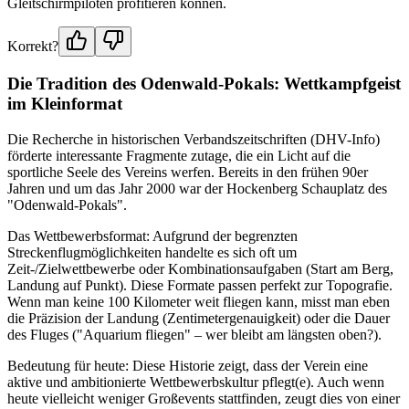
Gleitschirmpiloten profitieren können.
Korrekt?
Die Tradition des Odenwald-Pokals: Wettkampfgeist
im Kleinformat
Die Recherche in historischen Verbandszeitschriften (DHV-Info)
förderte interessante Fragmente zutage, die ein Licht auf die
sportliche Seele des Vereins werfen. Bereits in den frühen 90er
Jahren und um das Jahr 2000 war der Hockenberg Schauplatz des
"Odenwald-Pokals".
Das Wettbewerbsformat: Aufgrund der begrenzten
Streckenflugmöglichkeiten handelte es sich oft um
Zeit-/Zielwettbewerbe oder Kombinationsaufgaben (Start am Berg,
Landung auf Punkt). Diese Formate passen perfekt zur Topografie.
Wenn man keine 100 Kilometer weit fliegen kann, misst man eben
die Präzision der Landung (Zentimetergenauigkeit) oder die Dauer
des Fluges ("Aquarium fliegen" – wer bleibt am längsten oben?).
Bedeutung für heute: Diese Historie zeigt, dass der Verein eine
aktive und ambitionierte Wettbewerbskultur pflegt(e). Auch wenn
heute vielleicht weniger Großevents stattfinden, zeugt dies von einer