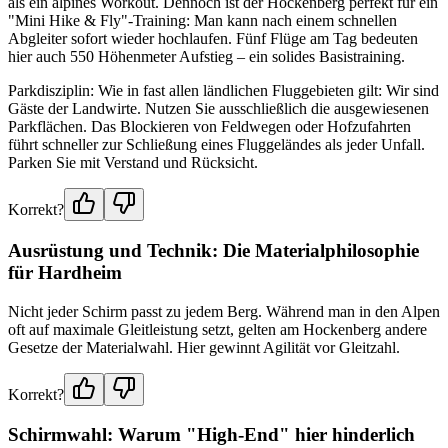
als ein alpines Workout. Dennoch ist der Hockenberg perfekt für ein
"Mini Hike & Fly"-Training: Man kann nach einem schnellen
Abgleiter sofort wieder hochlaufen. Fünf Flüge am Tag bedeuten
hier auch 550 Höhenmeter Aufstieg – ein solides Basistraining.
Parkdisziplin: Wie in fast allen ländlichen Fluggebieten gilt: Wir sind
Gäste der Landwirte. Nutzen Sie ausschließlich die ausgewiesenen
Parkflächen. Das Blockieren von Feldwegen oder Hofzufahrten
führt schneller zur Schließung eines Fluggeländes als jeder Unfall.
Parken Sie mit Verstand und Rücksicht.
Korrekt?
Ausrüstung und Technik: Die Materialphilosophie
für Hardheim
Nicht jeder Schirm passt zu jedem Berg. Während man in den Alpen
oft auf maximale Gleitleistung setzt, gelten am Hockenberg andere
Gesetze der Materialwahl. Hier gewinnt Agilität vor Gleitzahl.
Korrekt?
Schirmwahl: Warum "High-End" hier hinderlich