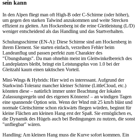
sein kann
In den Alpen fliegt man oft High-B oder C-Schirme (oder höher),
um gegen den starken Talwind anzukommen und weite Strecken
effizient zu gleiten. Am Hockenberg ist die reine Gleitleistung (L/D)
weniger entscheidend als das Handling und das Startverhalten.
Schulungsschirme (EN-A): Diese Schirme sind am Hockenberg in
ihrem Element. Sie starten einfach, verzeihen Fehler beim
Landeanflug und passen perfekt zum Charakter des
"Übungshangs". Da man ohnehin meist im Gleitwinkelbereich des
Landeplatzes bleibt, bringt ein Leistungsplus von 1.0 bei der
Gleitzahl kaum einen taktischen Vorteil.
Mini-Wings & Hybrids: Hier wird es interessant. Aufgrund der
Starkwind-Toleranz mancher kleiner Schirme (LittleCloud, etc.)
könnten diese – natürlich immer unter Beachtung der lokalen
Zulassungsregeln und des eigenen Könnens! – an windigen Tagen
eine spannende Option sein. Wenn der Wind mit 25 km/h bläst und
normale Gleitschirme schon rückwärts fliegen würden, beginnt für
kleine Flächen am kleinen Hang erst der Spaß. Sie ermöglichen es,
die Dynamik des Hügels auch bei Bedingungen zu nutzen, die sonst
"unfliegbar" wären.
Handling: Am kleinen Hang muss die Kurve sofort kommen. Ein