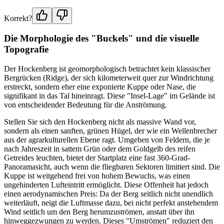
Korrekt?
Die Morphologie des "Buckels" und die visuelle
Topografie
Der Hockenberg ist geomorphologisch betrachtet kein klassischer
Bergrücken (Ridge), der sich kilometerweit quer zur Windrichtung
erstreckt, sondern eher eine exponierte Kuppe oder Nase, die
signifikant in das Tal hineinragt. Diese "Insel-Lage" im Gelände ist
von entscheidender Bedeutung für die Anströmung.
Stellen Sie sich den Hockenberg nicht als massive Wand vor,
sondern als einen sanften, grünen Hügel, der wie ein Wellenbrecher
aus der agrarkulturellen Ebene ragt. Umgeben von Feldern, die je
nach Jahreszeit in sattem Grün oder dem Goldgelb des reifen
Getreides leuchten, bietet der Startplatz eine fast 360-Grad-
Panoramasicht, auch wenn die fliegbaren Sektoren limitiert sind. Die
Kuppe ist weitgehend frei von hohem Bewuchs, was einen
ungehinderten Lufteintritt ermöglicht. Diese Offenheit hat jedoch
einen aerodynamischen Preis: Da der Berg seitlich nicht unendlich
weiterläuft, neigt die Luftmasse dazu, bei nicht perfekt anstehendem
Wind seitlich um den Berg herumzuströmen, anstatt über ihn
hinweggezwungen zu werden. Dieses "Umströmen" reduziert den