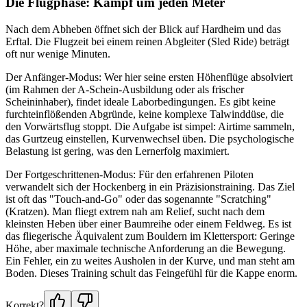
Die Flugphase: Kampf um jeden Meter
Nach dem Abheben öffnet sich der Blick auf Hardheim und das
Erftal. Die Flugzeit bei einem reinen Abgleiter (Sled Ride) beträgt
oft nur wenige Minuten.
Der Anfänger-Modus: Wer hier seine ersten Höhenflüge absolviert
(im Rahmen der A-Schein-Ausbildung oder als frischer
Scheininhaber), findet ideale Laborbedingungen. Es gibt keine
furchteinflößenden Abgründe, keine komplexe Talwinddüse, die
den Vorwärtsflug stoppt. Die Aufgabe ist simpel: Airtime sammeln,
das Gurtzeug einstellen, Kurvenwechsel üben. Die psychologische
Belastung ist gering, was den Lernerfolg maximiert.
Der Fortgeschrittenen-Modus: Für den erfahrenen Piloten
verwandelt sich der Hockenberg in ein Präzisionstraining. Das Ziel
ist oft das "Touch-and-Go" oder das sogenannte "Scratching"
(Kratzen). Man fliegt extrem nah am Relief, sucht nach dem
kleinsten Heben über einer Baumreihe oder einem Feldweg. Es ist
das fliegerische Äquivalent zum Bouldern im Klettersport: Geringe
Höhe, aber maximale technische Anforderung an die Bewegung.
Ein Fehler, ein zu weites Ausholen in der Kurve, und man steht am
Boden. Dieses Training schult das Feingefühl für die Kappe enorm.
Korrekt?