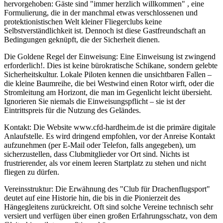
hervorgehoben: Gäste sind "immer herzlich willkommen" , eine
Formulierung, die in der manchmal etwas verschlossenen und
protektionistischen Welt kleiner Fliegerclubs keine
Selbstverständlichkeit ist. Dennoch ist diese Gastfreundschaft an
Bedingungen geknüpft, die der Sicherheit dienen.
Die Goldene Regel der Einweisung: Eine Einweisung ist zwingend
erforderlich!. Dies ist keine bürokratische Schikane, sondern gelebte
Sicherheitskultur. Lokale Piloten kennen die unsichtbaren Fallen –
die kleine Baumreihe, die bei Westwind einen Rotor wirft, oder die
Stromleitung am Horizont, die man im Gegenlicht leicht übersieht.
Ignorieren Sie niemals die Einweisungspflicht – sie ist der
Eintrittspreis für die Nutzung des Geländes.
Kontakt: Die Website www.cfd-hardheim.de ist die primäre digitale
Anlaufstelle. Es wird dringend empfohlen, vor der Anreise Kontakt
aufzunehmen (per E-Mail oder Telefon, falls angegeben), um
sicherzustellen, dass Clubmitglieder vor Ort sind. Nichts ist
frustrierender, als vor einem leeren Startplatz zu stehen und nicht
fliegen zu dürfen.
Vereinsstruktur: Die Erwähnung des "Club für Drachenflugsport"
deutet auf eine Historie hin, die bis in die Pionierzeit des
Hängegleitens zurückreicht. Oft sind solche Vereine technisch sehr
versiert und verfügen über einen großen Erfahrungsschatz, von dem